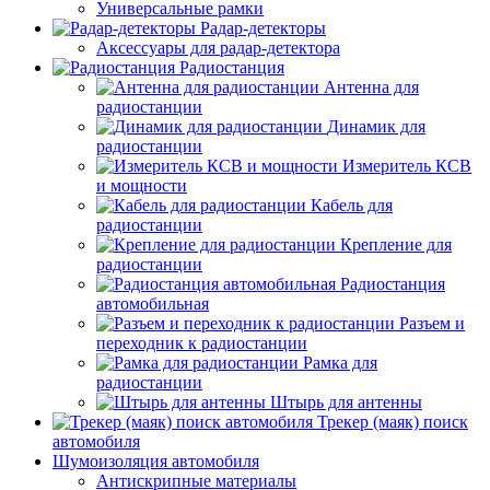
Универсальные рамки
Радар-детекторы
Аксессуары для радар-детектора
Радиостанция
Антенна для
радиостанции
Динамик для
радиостанции
Измеритель КСВ
и мощности
Кабель для
радиостанции
Крепление для
радиостанции
Радиостанция
автомобильная
Разъем и
переходник к радиостанции
Рамка для
радиостанции
Штырь для антенны
Трекер (маяк) поиск
автомобиля
Шумоизоляция автомобиля
Антискрипные материалы