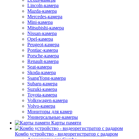
Lincoln-камера
Mazda-камера
Mercedes-камера
Mini-камера
Mitsubishi-камера
Nissan-камера
Opel-камера
Peugeot-камера
Pontiac-камера
Porsche-камера
Renault-камера
Seat-камера
Skoda-камера
SsangYong-камера
Subaru-камера
Suzuki-камера
Toyota-камера
Volkswagen-камера
Volvo-камера
Мониторы для камер
Универсальные-камеры
Карты памяти
Комбо устройство - видеорегистратор с радаром