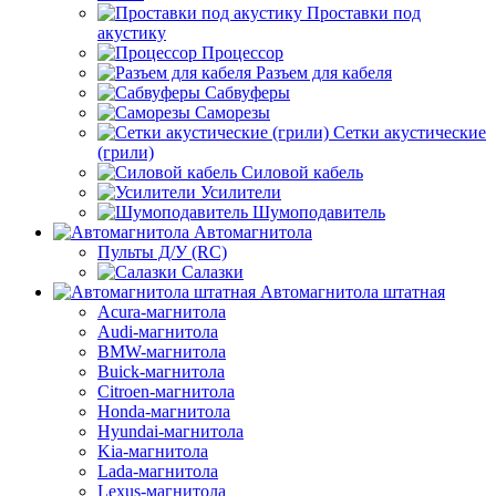
Проставки под
акустику
Процессор
Разъем для кабеля
Сабвуферы
Саморезы
Сетки акустические
(грили)
Силовой кабель
Усилители
Шумоподавитель
Автомагнитола
Пульты Д/У (RC)
Салазки
Автомагнитола штатная
Acura-магнитола
Audi-магнитола
BMW-магнитола
Buick-магнитола
Citroen-магнитола
Honda-магнитола
Hyundai-магнитола
Kia-магнитола
Lada-магнитола
Lexus-магнитола