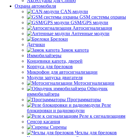
Аксессуары для Combo
Охрана автомобиля
CAN-модули
GSM системы охраны
GSM/GPS модули
Автосигнализация
Антенные модули
Брелоки
Датчики
Замок капота
Иммобилайзеры
Концевики капота, дверей
Корпуса для брелоков
Микрофон для автосигнализации
Модули запуска двигателя
Мотосигнализации
Обходчик
иммобилайзера
Программаторы
Реле
блокировки и радиомодули
Реле к сигнализациям
Сенсор касания
Сирены
Чехлы для брелоков