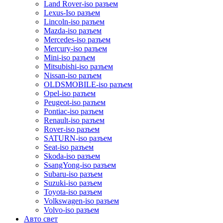
Land Rover-iso разъем
Lexus-Iso разъем
Lincoln-iso разъем
Mazda-iso разъем
Mercedes-iso разъем
Mercury-iso разъем
Mini-iso разъем
Mitsubishi-iso разъем
Nissan-iso разъем
OLDSMOBILE-iso разъем
Opel-iso разъем
Peugeot-iso разъем
Pontiac-iso разъем
Renault-iso разъем
Rover-iso разъем
SATURN-iso разъем
Seat-iso разъем
Skoda-iso разъем
SsangYong-iso разъем
Subaru-iso разъем
Suzuki-iso разъем
Toyota-iso разъем
Volkswagen-iso разъем
Volvo-iso разъем
Авто свет