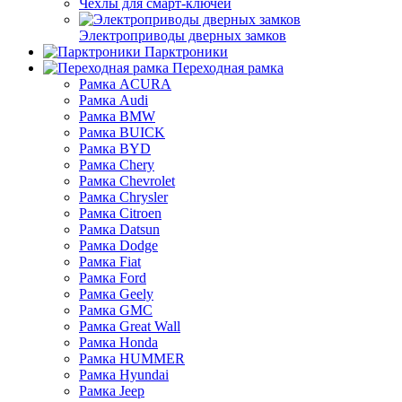
Чехлы для смарт-ключей
Электроприводы дверных замков
Парктроники
Переходная рамка
Рамка ACURA
Рамка Audi
Рамка BMW
Рамка BUICK
Рамка BYD
Рамка Chery
Рамка Chevrolet
Рамка Chrysler
Рамка Citroen
Рамка Datsun
Рамка Dodge
Рамка Fiat
Рамка Ford
Рамка Geely
Рамка GMC
Рамка Great Wall
Рамка Honda
Рамка HUMMER
Рамка Hyundai
Рамка Jeep