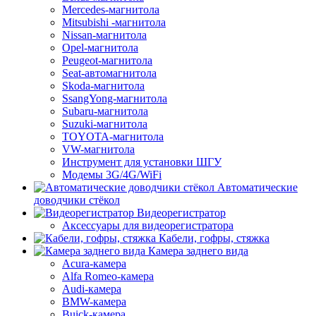
Mercedes-магнитола
Mitsubishi -магнитола
Nissan-магнитола
Opel-магнитола
Peugeot-магнитола
Seat-автомагнитола
Skoda-магнитола
SsangYong-магнитола
Subaru-магнитола
Suzuki-магнитола
TOYOTA-магнитола
VW-магнитола
Инструмент для установки ШГУ
Модемы 3G/4G/WiFi
Автоматические
доводчики стёкол
Видеорегистратор
Аксессуары для видеорегистратора
Кабели, гофры, стяжка
Камера заднего вида
Acura-камера
Alfa Romeo-камера
Audi-камера
BMW-камера
Buick-камера