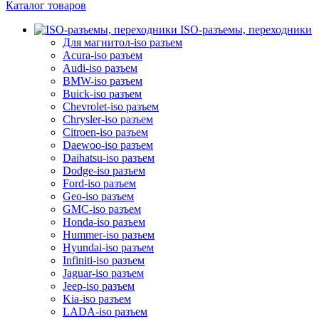
Каталог товаров
ISO-разъемы, переходники
Для магнитол-iso разъем
Acura-iso разъем
Audi-iso разъем
BMW-iso разъем
Buick-iso разъем
Chevrolet-iso разъем
Chrysler-iso разъем
Citroen-iso разъем
Daewoo-iso разъем
Daihatsu-iso разъем
Dodge-iso разъем
Ford-iso разъем
Geo-iso разъем
GMC-iso разъем
Honda-iso разъем
Hummer-iso разъем
Hyundai-iso разъем
Infiniti-iso разъем
Jaguar-iso разъем
Jeep-iso разъем
Kia-iso разъем
LADA-iso разъем