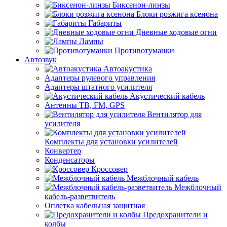
Биксенон-линзы
Блоки розжига ксенона
Габариты
Дневные ходовые огни
Лампы
Противотуманки
Автозвук
Автоакустика
Адаптеры рулевого управления
Адаптеры штатного усилителя
Акустический кабель
Антенны ТВ, FM, GPS
Вентилятор для
усилителя
Комплекты для установки усилителей
Конвертер
Конденсаторы
Кроссовер
Межблочный кабель
Межблочный
кабель-разветвитель
Оплетка кабельная защитная
Предохранители и
колбы