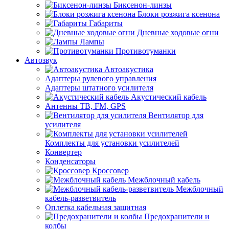
Биксенон-линзы
Блоки розжига ксенона
Габариты
Дневные ходовые огни
Лампы
Противотуманки
Автозвук
Автоакустика
Адаптеры рулевого управления
Адаптеры штатного усилителя
Акустический кабель
Антенны ТВ, FM, GPS
Вентилятор для
усилителя
Комплекты для установки усилителей
Конвертер
Конденсаторы
Кроссовер
Межблочный кабель
Межблочный
кабель-разветвитель
Оплетка кабельная защитная
Предохранители и
колбы