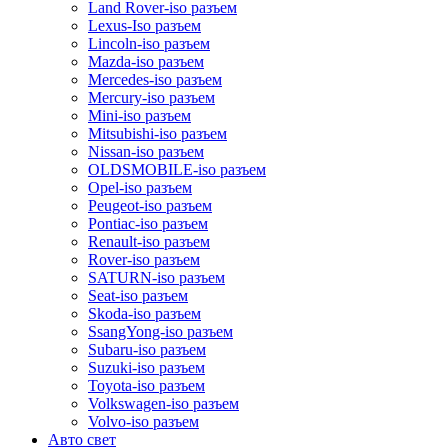
Land Rover-iso разъем
Lexus-Iso разъем
Lincoln-iso разъем
Mazda-iso разъем
Mercedes-iso разъем
Mercury-iso разъем
Mini-iso разъем
Mitsubishi-iso разъем
Nissan-iso разъем
OLDSMOBILE-iso разъем
Opel-iso разъем
Peugeot-iso разъем
Pontiac-iso разъем
Renault-iso разъем
Rover-iso разъем
SATURN-iso разъем
Seat-iso разъем
Skoda-iso разъем
SsangYong-iso разъем
Subaru-iso разъем
Suzuki-iso разъем
Toyota-iso разъем
Volkswagen-iso разъем
Volvo-iso разъем
Авто свет