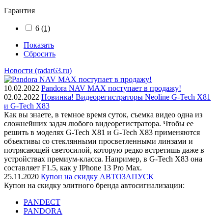
Гарантия
6
(1)
Показать
Сбросить
Новости (radar63.ru)
10.02.2022
Pandora NAV MAX поступает в продажу!
02.02.2022
Новинка! Видеорегистраторы Neoline G-Tech X81
и G-Tech X83
Как вы знаете, в темное время суток, съемка видео одна из
сложнейших задач любого видеорегистратора. Чтобы ее
решить в моделях G-Tech X81 и G-Tech X83 применяются
объективы со стеклянными просветленными линзами и
потрясающей светосилой, которую редко встретишь даже в
устройствах премиум-класса. Например, в G-Tech X83 она
составляет F1.5, как у IPhone 13 Pro Max.
25.11.2020
Купон на скидку АВТОЗАПУСК
Купон на скидку элитного бренда автосигнализации:
PANDECT
PANDORA