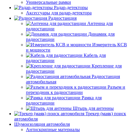
Универсальные рамки
Радар-детекторы
Аксессуары для радар-детектора
Радиостанция
Антенна для
радиостанции
Динамик для
радиостанции
Измеритель КСВ
и мощности
Кабель для
радиостанции
Крепление для
радиостанции
Радиостанция
автомобильная
Разъем и
переходник к радиостанции
Рамка для
радиостанции
Штырь для антенны
Трекер (маяк) поиск
автомобиля
Шумоизоляция автомобиля
Антискрипные материалы