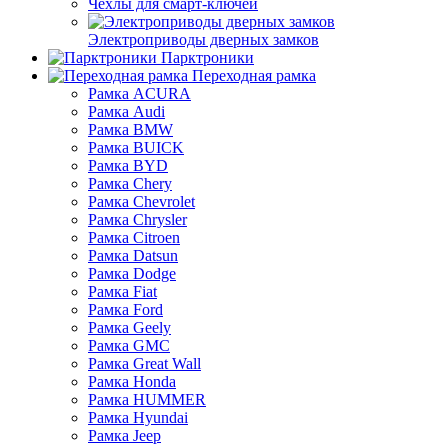
Чехлы для смарт-ключей
Электроприводы дверных замков
Парктроники
Переходная рамка
Рамка ACURA
Рамка Audi
Рамка BMW
Рамка BUICK
Рамка BYD
Рамка Chery
Рамка Chevrolet
Рамка Chrysler
Рамка Citroen
Рамка Datsun
Рамка Dodge
Рамка Fiat
Рамка Ford
Рамка Geely
Рамка GMC
Рамка Great Wall
Рамка Honda
Рамка HUMMER
Рамка Hyundai
Рамка Jeep