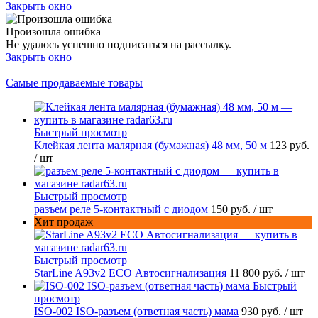
Закрыть окно
Произошла ошибка
Не удалось успешно подписаться на рассылку.
Закрыть окно
Самые продаваемые товары
Быстрый просмотр
Клейкая лента малярная (бумажная) 48 мм, 50 м
123 руб.
/ шт
Быстрый просмотр
разъем реле 5-контактный с диодом
150 руб.
/ шт
Хит продаж
Быстрый просмотр
StarLine A93v2 ECO Автосигнализация
11 800 руб.
/ шт
Быстрый
просмотр
ISO-002 ISO-разъем (ответная часть) мама
930 руб.
/ шт