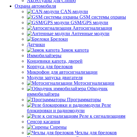
Аксессуары для Combo
Охрана автомобиля
CAN-модули
GSM системы охраны
GSM/GPS модули
Автосигнализация
Антенные модули
Брелоки
Датчики
Замок капота
Иммобилайзеры
Концевики капота, дверей
Корпуса для брелоков
Микрофон для автосигнализации
Модули запуска двигателя
Мотосигнализации
Обходчик
иммобилайзера
Программаторы
Реле
блокировки и радиомодули
Реле к сигнализациям
Сенсор касания
Сирены
Чехлы для брелоков