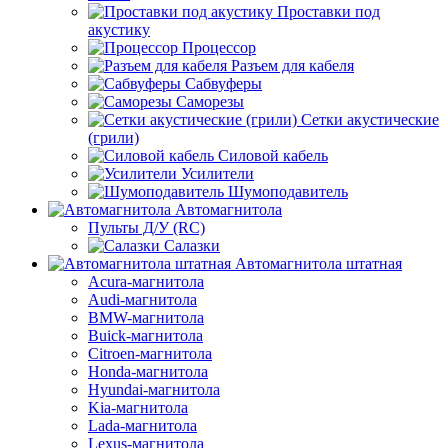
Проставки под
акустику
Процессор
Разъем для кабеля
Сабвуферы
Саморезы
Сетки акустические
(грили)
Силовой кабель
Усилители
Шумоподавитель
Автомагнитола
Пульты Д/У (RC)
Салазки
Автомагнитола штатная
Acura-магнитола
Audi-магнитола
BMW-магнитола
Buick-магнитола
Citroen-магнитола
Honda-магнитола
Hyundai-магнитола
Kia-магнитола
Lada-магнитола
Lexus-магнитола