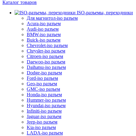
Каталог товаров
ISO-разъемы, переходники
Для магнитол-iso разъем
Acura-iso разъем
Audi-iso разъем
BMW-iso разъем
Buick-iso разъем
Chevrolet-iso разъем
Chrysler-iso разъем
Citroen-iso разъем
Daewoo-iso разъем
Daihatsu-iso разъем
Dodge-iso разъем
Ford-iso разъем
Geo-iso разъем
GMC-iso разъем
Honda-iso разъем
Hummer-iso разъем
Hyundai-iso разъем
Infiniti-iso разъем
Jaguar-iso разъем
Jeep-iso разъем
Kia-iso разъем
LADA-iso разъем