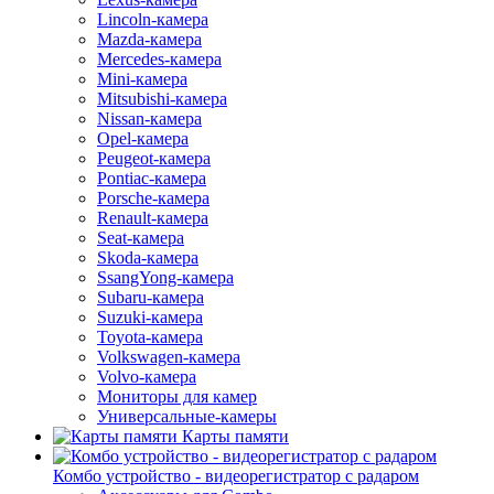
Lincoln-камера
Mazda-камера
Mercedes-камера
Mini-камера
Mitsubishi-камера
Nissan-камера
Opel-камера
Peugeot-камера
Pontiac-камера
Porsche-камера
Renault-камера
Seat-камера
Skoda-камера
SsangYong-камера
Subaru-камера
Suzuki-камера
Toyota-камера
Volkswagen-камера
Volvo-камера
Мониторы для камер
Универсальные-камеры
Карты памяти
Комбо устройство - видеорегистратор с радаром