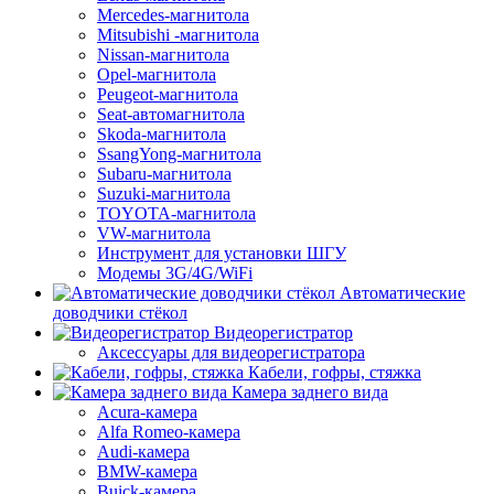
Mercedes-магнитола
Mitsubishi -магнитола
Nissan-магнитола
Opel-магнитола
Peugeot-магнитола
Seat-автомагнитола
Skoda-магнитола
SsangYong-магнитола
Subaru-магнитола
Suzuki-магнитола
TOYOTA-магнитола
VW-магнитола
Инструмент для установки ШГУ
Модемы 3G/4G/WiFi
Автоматические
доводчики стёкол
Видеорегистратор
Аксессуары для видеорегистратора
Кабели, гофры, стяжка
Камера заднего вида
Acura-камера
Alfa Romeo-камера
Audi-камера
BMW-камера
Buick-камера