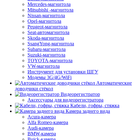
Mercedes-магнитола
Mitsubishi -магнитола
Nissan-магнитола
Opel-магнитола
Peugeot-магнитола
Seat-автомагнитола
Skoda-магнитола
SsangYong-магнитола
Subaru-магнитола
Suzuki-магнитола
TOYOTA-магнитола
VW-магнитола
Инструмент для установки ШГУ
Модемы 3G/4G/WiFi
Автоматические
доводчики стёкол
Видеорегистратор
Аксессуары для видеорегистратора
Кабели, гофры, стяжка
Камера заднего вида
Acura-камера
Alfa Romeo-камера
Audi-камера
BMW-камера
Buick-камера