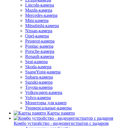
Lincoln-камера
Mazda-камера
Mercedes-камера
Mini-камера
Mitsubishi-камера
Nissan-камера
Opel-камера
Peugeot-камера
Pontiac-камера
Porsche-камера
Renault-камера
Seat-камера
Skoda-камера
SsangYong-камера
Subaru-камера
Suzuki-камера
Toyota-камера
Volkswagen-камера
Volvo-камера
Мониторы для камер
Универсальные-камеры
Карты памяти
Комбо устройство - видеорегистратор с радаром