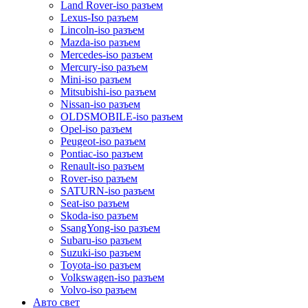
Land Rover-iso разъем
Lexus-Iso разъем
Lincoln-iso разъем
Mazda-iso разъем
Mercedes-iso разъем
Mercury-iso разъем
Mini-iso разъем
Mitsubishi-iso разъем
Nissan-iso разъем
OLDSMOBILE-iso разъем
Opel-iso разъем
Peugeot-iso разъем
Pontiac-iso разъем
Renault-iso разъем
Rover-iso разъем
SATURN-iso разъем
Seat-iso разъем
Skoda-iso разъем
SsangYong-iso разъем
Subaru-iso разъем
Suzuki-iso разъем
Toyota-iso разъем
Volkswagen-iso разъем
Volvo-iso разъем
Авто свет