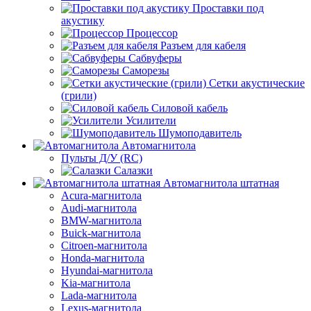
Проставки под
акустику
Процессор
Разъем для кабеля
Сабвуферы
Саморезы
Сетки акустические
(грили)
Силовой кабель
Усилители
Шумоподавитель
Автомагнитола
Пульты Д/У (RC)
Салазки
Автомагнитола штатная
Acura-магнитола
Audi-магнитола
BMW-магнитола
Buick-магнитола
Citroen-магнитола
Honda-магнитола
Hyundai-магнитола
Kia-магнитола
Lada-магнитола
Lexus-магнитола