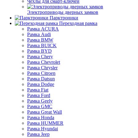
Чехлы для смарт-ключей
Электроприводы дверных замков
Парктроники
Переходная рамка
Рамка ACURA
Рамка Audi
Рамка BMW
Рамка BUICK
Рамка BYD
Рамка Chery
Рамка Chevrolet
Рамка Chrysler
Рамка Citroen
Рамка Datsun
Рамка Dodge
Рамка Fiat
Рамка Ford
Рамка Geely
Рамка GMC
Рамка Great Wall
Рамка Honda
Рамка HUMMER
Рамка Hyundai
Рамка Jeep