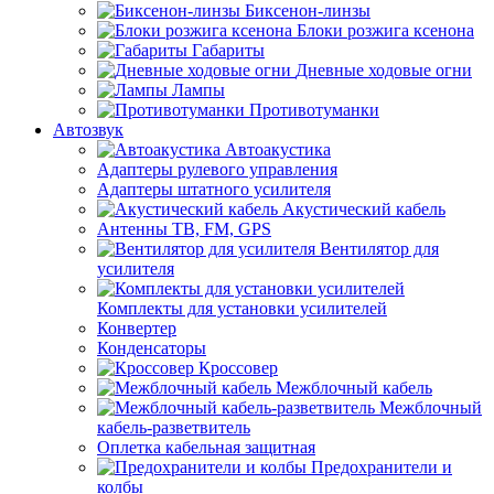
Биксенон-линзы
Блоки розжига ксенона
Габариты
Дневные ходовые огни
Лампы
Противотуманки
Автозвук
Автоакустика
Адаптеры рулевого управления
Адаптеры штатного усилителя
Акустический кабель
Антенны ТВ, FM, GPS
Вентилятор для
усилителя
Комплекты для установки усилителей
Конвертер
Конденсаторы
Кроссовер
Межблочный кабель
Межблочный
кабель-разветвитель
Оплетка кабельная защитная
Предохранители и
колбы