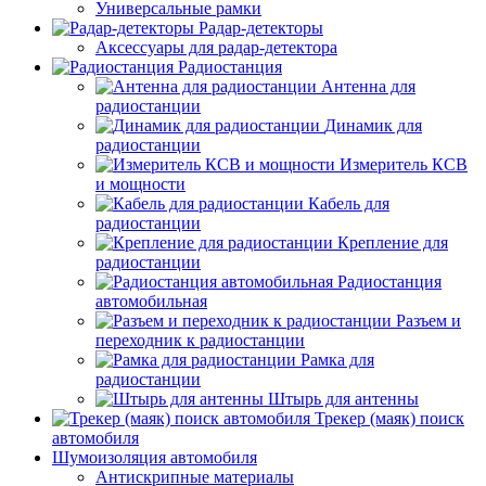
Универсальные рамки
Радар-детекторы
Аксессуары для радар-детектора
Радиостанция
Антенна для
радиостанции
Динамик для
радиостанции
Измеритель КСВ
и мощности
Кабель для
радиостанции
Крепление для
радиостанции
Радиостанция
автомобильная
Разъем и
переходник к радиостанции
Рамка для
радиостанции
Штырь для антенны
Трекер (маяк) поиск
автомобиля
Шумоизоляция автомобиля
Антискрипные материалы