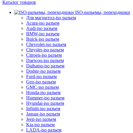
Каталог товаров
ISO-разъемы, переходники
Для магнитол-iso разъем
Acura-iso разъем
Audi-iso разъем
BMW-iso разъем
Buick-iso разъем
Chevrolet-iso разъем
Chrysler-iso разъем
Citroen-iso разъем
Daewoo-iso разъем
Daihatsu-iso разъем
Dodge-iso разъем
Ford-iso разъем
Geo-iso разъем
GMC-iso разъем
Honda-iso разъем
Hummer-iso разъем
Hyundai-iso разъем
Infiniti-iso разъем
Jaguar-iso разъем
Jeep-iso разъем
Kia-iso разъем
LADA-iso разъем