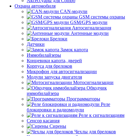
Аксессуары для Combo
Охрана автомобиля
CAN-модули
GSM системы охраны
GSM/GPS модули
Автосигнализация
Антенные модули
Брелоки
Датчики
Замок капота
Иммобилайзеры
Концевики капота, дверей
Корпуса для брелоков
Микрофон для автосигнализации
Модули запуска двигателя
Мотосигнализации
Обходчик
иммобилайзера
Программаторы
Реле
блокировки и радиомодули
Реле к сигнализациям
Сенсор касания
Сирены
Чехлы для брелоков