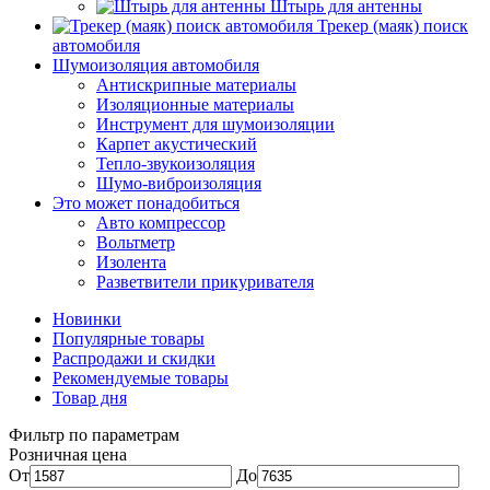
Штырь для антенны
Трекер (маяк) поиск
автомобиля
Шумоизоляция автомобиля
Антискрипные материалы
Изоляционные материалы
Инструмент для шумоизоляции
Карпет акустический
Тепло-звукоизоляция
Шумо-виброизоляция
Это может понадобиться
Авто компрессор
Вольтметр
Изолента
Разветвители прикуривателя
Новинки
Популярные товары
Распродажи и скидки
Рекомендуемые товары
Товар дня
Фильтр по параметрам
Розничная цена
От
До