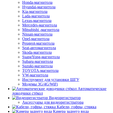
Honda-магнитола
Hyundai-магнитола
Kia-магнитола
Lada-магнитола
Lexus-магнитола
Mercedes-магнитола
Mitsubishi -магнитола
Nissan-магнитола
Opel-магнитола
Peugeot-магнитола
Seat-автомагнитола
Skoda-магнитола
SsangYong-магнитола
Subaru-магнитола
Suzuki-магнитола
TOYOTA-магнитола
VW-магнитола
Инструмент для установки ШГУ
Модемы 3G/4G/WiFi
Автоматические
доводчики стёкол
Видеорегистратор
Аксессуары для видеорегистратора
Кабели, гофры, стяжка
Камера заднего вида