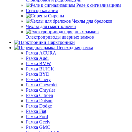
Реле к сигнализациям
Сенсор касания
Сирены
Чехлы для брелоков
Чехлы для смарт-ключей
Электроприводы дверных замков
Парктроники
Переходная рамка
Рамка ACURA
Рамка Audi
Рамка BMW
Рамка BUICK
Рамка BYD
Рамка Chery
Рамка Chevrolet
Рамка Chrysler
Рамка Citroen
Рамка Datsun
Рамка Dodge
Рамка Fiat
Рамка Ford
Рамка Geely
Рамка GMC