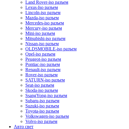
Land Rover-iso разъем
Lexus-Iso разъем
Lincoln-iso разъем
Mazda-iso разъем
Mercedes-iso разъем
Mercury-iso разъем
Mini-iso разъем
Mitsubishi-iso разъем
Nissan-iso разъем
OLDSMOBILE-iso разъем
Opel-iso разъем
Peugeot-iso разъем
Pontiac-iso разъем
Renault-iso разъем
Rover-iso разъем
SATURN-iso разъем
Seat-iso разъем
Skoda-iso разъем
SsangYong-iso разъем
Subaru-iso разъем
Suzuki-iso разъем
Toyota-iso разъем
Volkswagen-iso разъем
Volvo-iso разъем
Авто свет