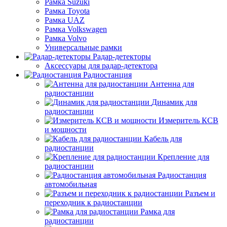
Рамка Suzuki
Рамка Toyota
Рамка UAZ
Рамка Volkswagen
Рамка Volvo
Универсальные рамки
Радар-детекторы
Аксессуары для радар-детектора
Радиостанция
Антенна для
радиостанции
Динамик для
радиостанции
Измеритель КСВ
и мощности
Кабель для
радиостанции
Крепление для
радиостанции
Радиостанция
автомобильная
Разъем и
переходник к радиостанции
Рамка для
радиостанции