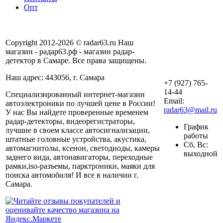
Опт
Copyright 2012-2026 © radar63.ru Наш
магазин - радар63.рф - магазин радар-
детектор в Самаре. Все права защищены.
Наш адрес: 443056, г. Самара
+7 (927) 765-
14-44
Специализированный интернет-магазин
Email:
автоэлектроники по лучшей цене в России!
radar63@mail.ru
У нас Вы найдете проверенные временем
радар-детекторы, видеорегистраторы,
График
лучшие в своем классе автосигнализации,
работы
штатные головные устройства, акустика,
Сб, Вс:
автомагнитолы, ксенон, светодиоды, камеры
выходной
заднего вида, автонавигаторы, переходные
рамки,iso-разъемы, парктроники, маяки для
поиска автомобиля! И все в наличии г.
Самара.