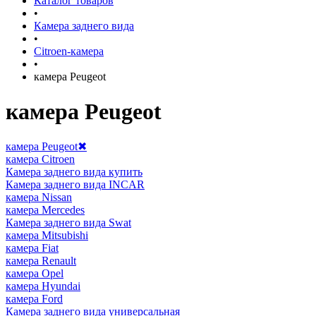
Каталог товаров
•
Камера заднего вида
•
Citroen-камера
•
камера Peugeot
камера Peugeot
камера Peugeot
✖
камера Citroen
Камера заднего вида купить
Камера заднего вида INCAR
камера Nissan
камера Mercedes
Камера заднего вида Swat
камера Mitsubishi
камера Fiat
камера Renault
камера Opel
камера Hyundai
камера Ford
Камера заднего вида универсальная