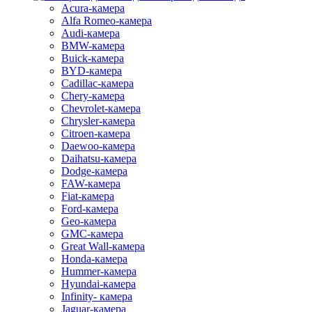
Acura-камера
Alfa Romeo-камера
Audi-камера
BMW-камера
Buick-камера
BYD-камера
Cadillac-камера
Chery-камера
Chevrolet-камера
Chrysler-камера
Citroen-камера
Daewoo-камера
Daihatsu-камера
Dodge-камера
FAW-камера
Fiat-камера
Ford-камера
Geo-камера
GMC-камера
Great Wall-камера
Honda-камера
Hummer-камера
Hyundai-камера
Infinity- камера
Jaguar-камера