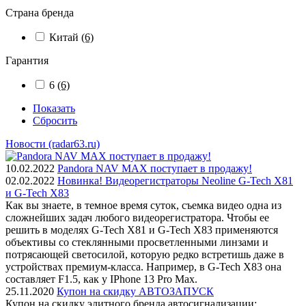
Страна бренда
Китай
(6)
Гарантия
6
(6)
Показать
Сбросить
Новости (radar63.ru)
10.02.2022
Pandora NAV MAX поступает в продажу!
02.02.2022
Новинка! Видеорегистраторы Neoline G-Tech X81
и G-Tech X83
Как вы знаете, в темное время суток, съемка видео одна из
сложнейших задач любого видеорегистратора. Чтобы ее
решить в моделях G-Tech X81 и G-Tech X83 применяются
объективы со стеклянными просветленными линзами и
потрясающей светосилой, которую редко встретишь даже в
устройствах премиум-класса. Например, в G-Tech X83 она
составляет F1.5, как у IPhone 13 Pro Max.
25.11.2020
Купон на скидку АВТОЗАПУСК
Купон на скидку элитного бренда автосигнализации: