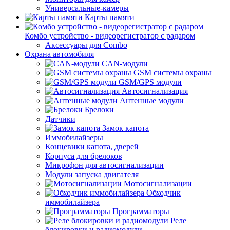
Универсальные-камеры
Карты памяти
Комбо устройство - видеорегистратор с радаром
Аксессуары для Combo
Охрана автомобиля
CAN-модули
GSM системы охраны
GSM/GPS модули
Автосигнализация
Антенные модули
Брелоки
Датчики
Замок капота
Иммобилайзеры
Концевики капота, дверей
Корпуса для брелоков
Микрофон для автосигнализации
Модули запуска двигателя
Мотосигнализации
Обходчик
иммобилайзера
Программаторы
Реле
блокировки и радиомодули