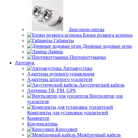
Биксенон-линзы
Блоки розжига ксенона
Габариты
Дневные ходовые огни
Лампы
Противотуманки
Автозвук
Автоакустика
Адаптеры рулевого управления
Адаптеры штатного усилителя
Акустический кабель
Антенны ТВ, FM, GPS
Вентилятор для
усилителя
Комплекты для установки усилителей
Конвертер
Конденсаторы
Кроссовер
Межблочный кабель