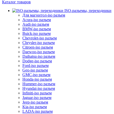
Каталог товаров
ISO-разъемы, переходники
Для магнитол-iso разъем
Acura-iso разъем
Audi-iso разъем
BMW-iso разъем
Buick-iso разъем
Chevrolet-iso разъем
Chrysler-iso разъем
Citroen-iso разъем
Daewoo-iso разъем
Daihatsu-iso разъем
Dodge-iso разъем
Ford-iso разъем
Geo-iso разъем
GMC-iso разъем
Honda-iso разъем
Hummer-iso разъем
Hyundai-iso разъем
Infiniti-iso разъем
Jaguar-iso разъем
Jeep-iso разъем
Kia-iso разъем
LADA-iso разъем