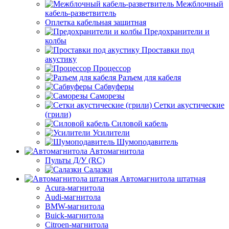
Межблочный
кабель-разветвитель
Оплетка кабельная защитная
Предохранители и
колбы
Проставки под
акустику
Процессор
Разъем для кабеля
Сабвуферы
Саморезы
Сетки акустические
(грили)
Силовой кабель
Усилители
Шумоподавитель
Автомагнитола
Пульты Д/У (RC)
Салазки
Автомагнитола штатная
Acura-магнитола
Audi-магнитола
BMW-магнитола
Buick-магнитола
Citroen-магнитола