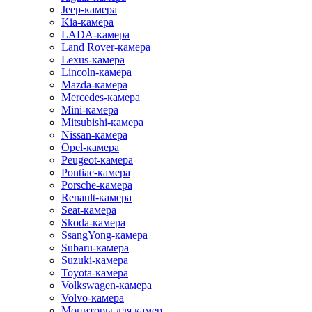
Jeep-камера
Kia-камера
LADA-камера
Land Rover-камера
Lexus-камера
Lincoln-камера
Mazda-камера
Mercedes-камера
Mini-камера
Mitsubishi-камера
Nissan-камера
Opel-камера
Peugeot-камера
Pontiac-камера
Porsche-камера
Renault-камера
Seat-камера
Skoda-камера
SsangYong-камера
Subaru-камера
Suzuki-камера
Toyota-камера
Volkswagen-камера
Volvo-камера
Мониторы для камер