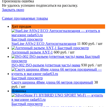
Произошла ошибка
Не удалось успешно подписаться на рассылку.
Закрыть окно
Самые продаваемые товары
Хит продаж
Быстрый просмотр
StarLine A93v2 ECO Автосигнализация
11 800 руб.
/ шт
Быстрый просмотр
Антенный разъем ANT-1
600 руб.
/ шт
Быстрый
просмотр
ISO-002 ISO-разъем (ответная часть) мама
930 руб.
/ шт
Быстрый просмотр
Скотч ширина 48мм длина 66 метров прозрачный
38
руб.
/ шт
Новинка
Быстрый просмотр