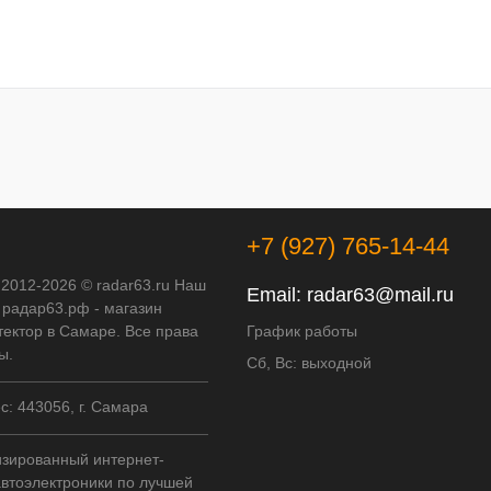
+7 (927) 765-14-44
 2012-2026 © radar63.ru Наш
Email:
radar63@mail.ru
 радар63.рф - магазин
тектор в Самаре. Все права
График работы
ы.
Сб, Вс: выходной
: 443056, г. Самара
зированный интернет-
автоэлектроники по лучшей