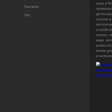
цене в Ро
Контакты
проверен
детектор
Опт
лучшие в
автосигн
устройств
ксенон, 
вида, ав
рамки,iso
маяки дл
в наличии