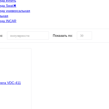
ида купить
ида Swat
✖
ида универсальная
льная
ида INCAR
о:
Показать по:
популярности
30