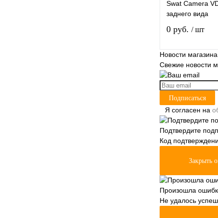
Swat Camera V
заднего вида
0 руб.
/ шт
Новости магазина
Свежие новости м
Купить в 1 клик
Подписаться
Я согласен на
о
В избранное
Подтвердите подп
Код подтверждени
Закрыть 
Произошла ошибк
Не удалось успеш