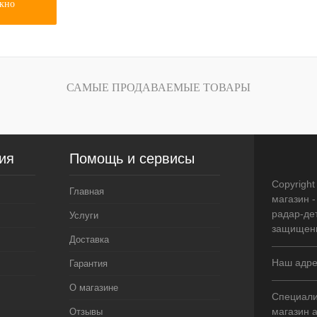
окно
САМЫЕ ПРОДАВАЕМЫЕ ТОВАРЫ
ия
Помощь и сервисы
Copyright
Главная
магазин -
радар-де
Услуги
защищен
Доставка
Наш адрес
Гарантия
О магазине
Специали
магазин 
Отзывы