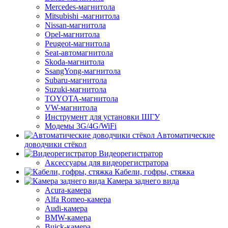
Mercedes-магнитола
Mitsubishi -магнитола
Nissan-магнитола
Opel-магнитола
Peugeot-магнитола
Seat-автомагнитола
Skoda-магнитола
SsangYong-магнитола
Subaru-магнитола
Suzuki-магнитола
TOYOTA-магнитола
VW-магнитола
Инструмент для установки ШГУ
Модемы 3G/4G/WiFi
Автоматические
доводчики стёкол
Видеорегистратор
Аксессуары для видеорегистратора
Кабели, гофры, стяжка
Камера заднего вида
Acura-камера
Alfa Romeo-камера
Audi-камера
BMW-камера
Buick-камера