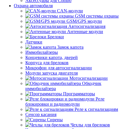
Аксессуары для Combo
Охрана автомобиля
CAN-модули
GSM системы охраны
GSM/GPS модули
Автосигнализация
Антенные модули
Брелоки
Датчики
Замок капота
Иммобилайзеры
Концевики капота, дверей
Корпуса для брелоков
Микрофон для автосигнализации
Модули запуска двигателя
Мотосигнализации
Обходчик
иммобилайзера
Программаторы
Реле
блокировки и радиомодули
Реле к сигнализациям
Сенсор касания
Сирены
Чехлы для брелоков