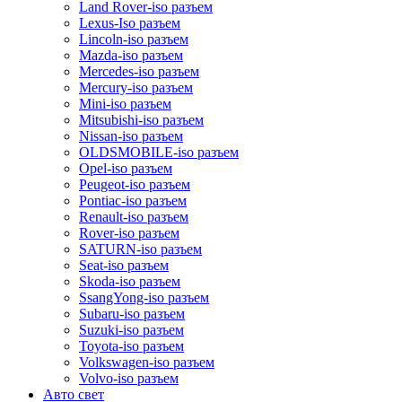
Land Rover-iso разъем
Lexus-Iso разъем
Lincoln-iso разъем
Mazda-iso разъем
Mercedes-iso разъем
Mercury-iso разъем
Mini-iso разъем
Mitsubishi-iso разъем
Nissan-iso разъем
OLDSMOBILE-iso разъем
Opel-iso разъем
Peugeot-iso разъем
Pontiac-iso разъем
Renault-iso разъем
Rover-iso разъем
SATURN-iso разъем
Seat-iso разъем
Skoda-iso разъем
SsangYong-iso разъем
Subaru-iso разъем
Suzuki-iso разъем
Toyota-iso разъем
Volkswagen-iso разъем
Volvo-iso разъем
Авто свет