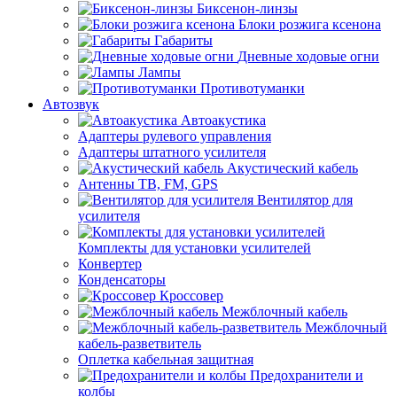
Биксенон-линзы
Блоки розжига ксенона
Габариты
Дневные ходовые огни
Лампы
Противотуманки
Автозвук
Автоакустика
Адаптеры рулевого управления
Адаптеры штатного усилителя
Акустический кабель
Антенны ТВ, FM, GPS
Вентилятор для
усилителя
Комплекты для установки усилителей
Конвертер
Конденсаторы
Кроссовер
Межблочный кабель
Межблочный
кабель-разветвитель
Оплетка кабельная защитная
Предохранители и
колбы