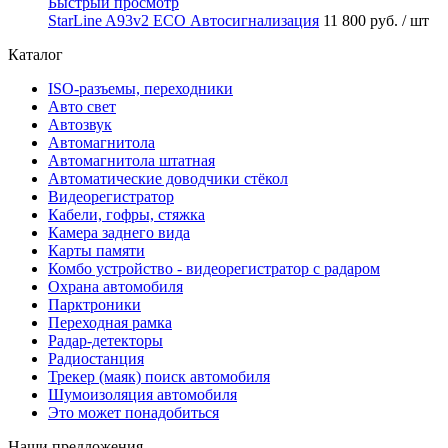
Быстрый просмотр
StarLine A93v2 ECO Автосигнализация
11 800 руб.
/ шт
Каталог
ISO-разъемы, переходники
Авто свет
Автозвук
Автомагнитола
Автомагнитола штатная
Автоматические доводчики стёкол
Видеорегистратор
Кабели, гофры, стяжка
Камера заднего вида
Карты памяти
Комбо устройство - видеорегистратор с радаром
Охрана автомобиля
Парктроники
Переходная рамка
Радар-детекторы
Радиостанция
Трекер (маяк) поиск автомобиля
Шумоизоляция автомобиля
Это может понадобиться
Наши предложения