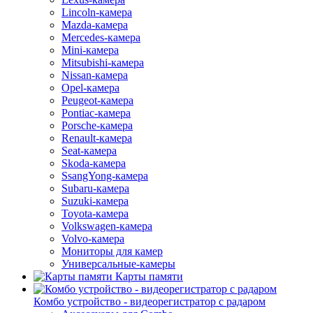
Lincoln-камера
Mazda-камера
Mercedes-камера
Mini-камера
Mitsubishi-камера
Nissan-камера
Opel-камера
Peugeot-камера
Pontiac-камера
Porsche-камера
Renault-камера
Seat-камера
Skoda-камера
SsangYong-камера
Subaru-камера
Suzuki-камера
Toyota-камера
Volkswagen-камера
Volvo-камера
Мониторы для камер
Универсальные-камеры
Карты памяти
Комбо устройство - видеорегистратор с радаром