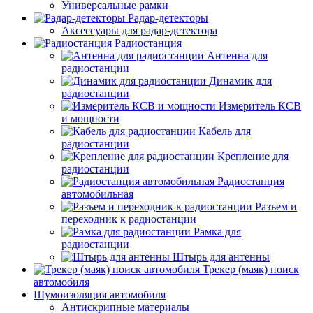
Универсальные рамки
Радар-детекторы
Аксессуары для радар-детектора
Радиостанция
Антенна для
радиостанции
Динамик для
радиостанции
Измеритель КСВ
и мощности
Кабель для
радиостанции
Крепление для
радиостанции
Радиостанция
автомобильная
Разъем и
переходник к радиостанции
Рамка для
радиостанции
Штырь для антенны
Трекер (маяк) поиск
автомобиля
Шумоизоляция автомобиля
Антискрипные материалы