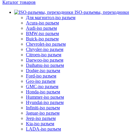
Каталог товаров
ISO-разъемы, переходники
Для магнитол-iso разъем
Acura-iso разъем
Audi-iso разъем
BMW-iso разъем
Buick-iso разъем
Chevrolet-iso разъем
Chrysler-iso разъем
Citroen-iso разъем
Daewoo-iso разъем
Daihatsu-iso разъем
Dodge-iso разъем
Ford-iso разъем
Geo-iso разъем
GMC-iso разъем
Honda-iso разъем
Hummer-iso разъем
Hyundai-iso разъем
Infiniti-iso разъем
Jaguar-iso разъем
Jeep-iso разъем
Kia-iso разъем
LADA-iso разъем