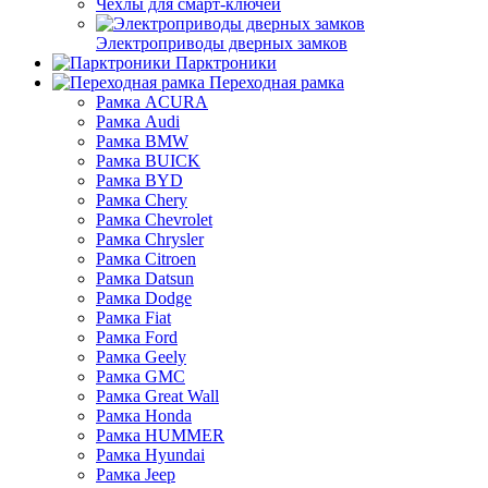
Чехлы для смарт-ключей
Электроприводы дверных замков
Парктроники
Переходная рамка
Рамка ACURA
Рамка Audi
Рамка BMW
Рамка BUICK
Рамка BYD
Рамка Chery
Рамка Chevrolet
Рамка Chrysler
Рамка Citroen
Рамка Datsun
Рамка Dodge
Рамка Fiat
Рамка Ford
Рамка Geely
Рамка GMC
Рамка Great Wall
Рамка Honda
Рамка HUMMER
Рамка Hyundai
Рамка Jeep