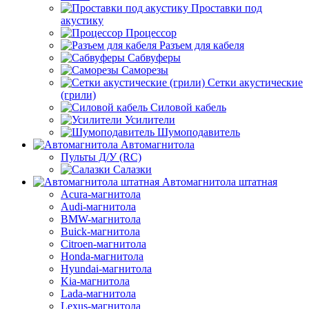
Проставки под
акустику
Процессор
Разъем для кабеля
Сабвуферы
Саморезы
Сетки акустические
(грили)
Силовой кабель
Усилители
Шумоподавитель
Автомагнитола
Пульты Д/У (RC)
Салазки
Автомагнитола штатная
Acura-магнитола
Audi-магнитола
BMW-магнитола
Buick-магнитола
Citroen-магнитола
Honda-магнитола
Hyundai-магнитола
Kia-магнитола
Lada-магнитола
Lexus-магнитола