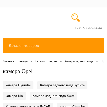
+7 (927) 765-14-44
Вход
Регистрация
Каталог товаров
•
•
•
Главная страница
Каталог товаров
Камера заднего вида
Hyun
камера Opel
камера Hyundai
Камера заднего вида купить
камера Kia
Камера заднего вида Swat
Камера заднего вида INCAR
камера Chrysler