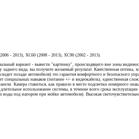
2006 - 2013), XC60 (2008 - 2013), XC90 (2002 - 2013).
альный вариант - вывести "картинку", происходящего вне зоны видимос
у заднего вида, вы получите желаемый результат. Качественная оптика, 
исходит позади автомобиля) это гарантия комфортного и безопасного упр
ет специальных навыков (питание +/- и видеокабель), единственная слож
нели. Камера ставиться, как правило в место подсветки номерного знак
лительное использование системы, в течение всего срока эксплуатации
ую воды под напором при мойке автомобиля). Высокая светочувствительно