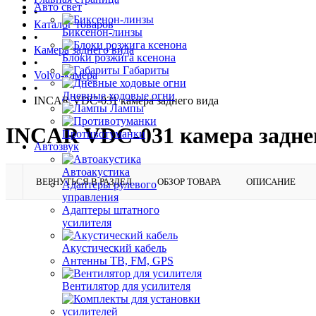
Авто свет
•
Каталог товаров
Биксенон-линзы
•
Камера заднего вида
Блоки розжига ксенона
•
Габариты
Volvo-камера
•
Дневные ходовые огни
INCAR VDC-031 камера заднего вида
Лампы
INCAR VDC-031 камера задне
Противотуманки
Автозвук
Автоакустика
ВЕРНУТЬСЯ В РАЗДЕЛ
ОБЗОР ТОВАРА
ОПИСАНИЕ
Адаптеры рулевого
управления
Адаптеры штатного
усилителя
Акустический кабель
Антенны ТВ, FM, GPS
Вентилятор для усилителя