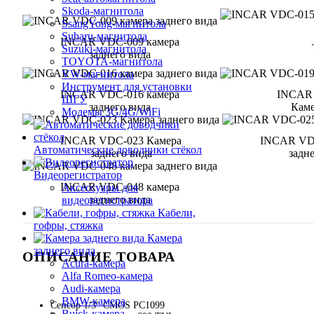
Skoda-магнитола
SsangYong-магнитола
Subaru-магнитола
INCAR VDC-009 камера
Suzuki-магнитола
заднего вида
TOYOTA-магнитола
VW-магнитола
Инструмент для установки
INCAR VDC-016 камера
INCAR
ШГУ
заднего вида
Каме
Модемы 3G/4G/WiFi
INCAR VDC-023 Камера
INCAR VDC
Автоматические доводчики стёкол
заднего вида
задн
Видеорегистратор
INCAR VDC-048 камера
Аксессуары для
заднего вида
видеорегистратора
Кабели,
гофры, стяжка
Камера
заднего вида
ОПИСАНИЕ ТОВАРА
Acura-камера
Alfa Romeo-камера
Audi-камера
BMW-камера
Сенсор 1/3" CMOS PC1099
Buick-камера