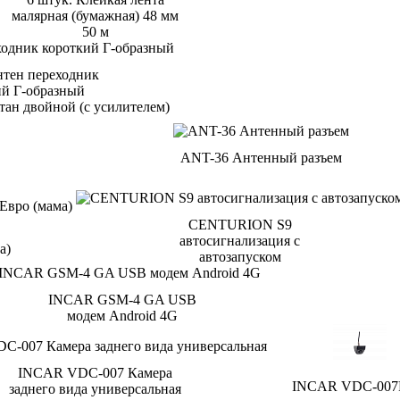
малярная (бумажная) 48 мм
50 м
нтен переходник
ий Г-образный
ANT-36 Антенный разъем
CENTURION S9
автосигнализация с
а)
автозапуском
INCAR GSM-4 GA USB
модем Android 4G
INCAR VDC-007 Камера
INCAR VDC-00
заднего вида универсальная