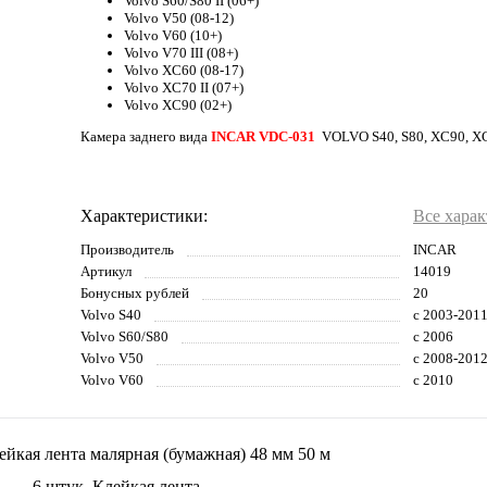
Volvo S60/S80 II (06+)
Volvo V50 (08-12)
Volvo V60 (10+)
Volvo V70 III (08+)
Volvo XC60 (08-17)
Volvo XC70 II (07+)
Volvo XC90 (02+)
Камера заднего вида
INCAR VDC-031
VOLVO S40, S80, XC90, X
Характеристики:
Все хара
Производитель
INCAR
Артикул
14019
Бонусных рублей
20
Volvo S40
с 2003-201
Volvo S60/S80
с 2006
Volvo V50
с 2008-201
Volvo V60
с 2010
6 штук. Клейкая лента