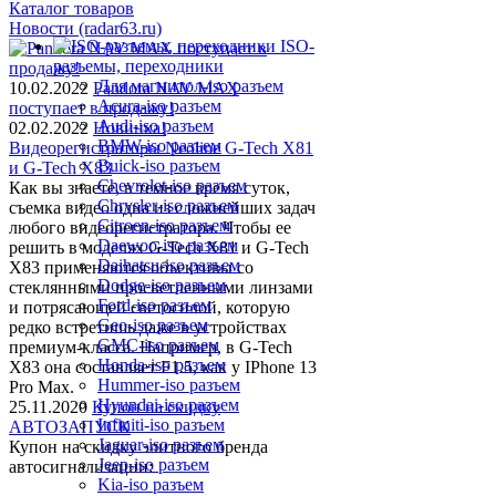
Каталог товаров
Новости (radar63.ru)
ISO-
разъемы, переходники
Для магнитол-iso разъем
10.02.2022
Pandora NAV MAX
Acura-iso разъем
поступает в продажу!
Audi-iso разъем
02.02.2022
Новинка!
BMW-iso разъем
Видеорегистраторы Neoline G-Tech X81
Buick-iso разъем
и G-Tech X83
Chevrolet-iso разъем
Как вы знаете, в темное время суток,
Chrysler-iso разъем
съемка видео одна из сложнейших задач
Citroen-iso разъем
любого видеорегистратора. Чтобы ее
Daewoo-iso разъем
решить в моделях G-Tech X81 и G-Tech
Daihatsu-iso разъем
X83 применяются объективы со
Dodge-iso разъем
стеклянными просветленными линзами
Ford-iso разъем
и потрясающей светосилой, которую
Geo-iso разъем
редко встретишь даже в устройствах
GMC-iso разъем
премиум-класса. Например, в G-Tech
Honda-iso разъем
X83 она составляет F1.5, как у IPhone 13
Hummer-iso разъем
Pro Max.
Hyundai-iso разъем
25.11.2020
Купон на скидку
Infiniti-iso разъем
АВТОЗАПУСК
Jaguar-iso разъем
Купон на скидку элитного бренда
Jeep-iso разъем
автосигнализации:
Kia-iso разъем