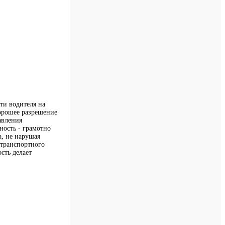
ти водителя на
хорошее разрешение
авления
ность - грамотно
а, не нарушая
 транспортного
сть делает