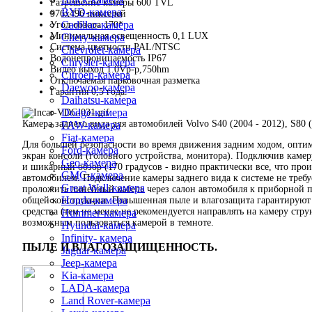
Разрешение камеры 600 TVL
BYD-камера
976x496 пикселей
Cadillac-камера
Угол обзора 170*
Минимальная освещенность 0,1 LUX
Chery-камера
Система цветности PAL/NTSC
Chevrolet-камера
Водонепроницаемость IP67
Chrysler-камера
Видео выход 1.0Vp-p,750hm
Citroen-камера
Отключаемая парковочная разметка
Daewoo-камера
Гарантия 0,5 года.
Daihatsu-камера
Dodge-камера
Камера заднего вида для автомобилей Volvo S40 (2004 - 2012), S80 (
FAW-камера
Fiat-камера
Для большей безопасности во время движения задним ходом, оптим
Ford-камера
экран консоли (головного устройства, монитора). Подключив камер
Geo-камера
и шикарный обзор (170 градусов - видно практически все, что про
GMC-камера
автомобилем. Подключение камеры заднего вида к системе не требу
Great Wall-камера
проложить линейный кабель через салон автомобиля к приборной па
Honda-камера
общей конструкции. Повышенная пыле и влагозащита гарантируют д
средства (тем не менее не рекомендуется направлять на камеру стр
Hummer-камера
возможным пользоваться камерой в темноте.
Hyundai-камера
Infinity- камера
ПЫЛЕ И ВЛАГОЗАЩИЩЕННОСТЬ.
Jaguar-камера
Jeep-камера
Kia-камера
LADA-камера
Land Rover-камера