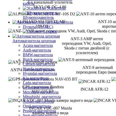
4-х канальный усилитель
кабель
SKYLOR DG-4.80
Усилители
Шумоподавитель
ALPHARD MACHETE MF-
ANT-10 а
Автомагнитола
10S D2
коротк
Пульты Д/У (RC)
Салазки
ANT-3 AMP антен
Автомагнитола штатная
переходник VW, Audi, Opel,
Acura-магнитола
Skoda с питан двойной (с
Audi-магнитола
усилителем)
BMW-магнитола
Buick-магнитола
Citroen-магнитола
ANT-9 антенный
Honda-магнитола
ANT-4 Антенный разъем
переходник Евро (мам
Hyundai-магнитола
Kia-магнитола
Lada-магнитола
GPS-приемник Pandora
Lexus-магнитола
INCAR AFR-12
NAV-035 BT
Mercedes-магнитола
Mitsubishi -магнитола
Nissan-магнитола
Opel-магнитола
INCAR VDC-007 Mazda
Peugeot-магнитола
камера заднего вида
Seat-автомагнитола