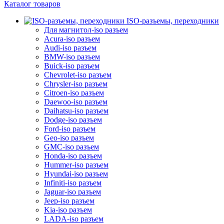
Каталог товаров
ISO-разъемы, переходники
Для магнитол-iso разъем
Acura-iso разъем
Audi-iso разъем
BMW-iso разъем
Buick-iso разъем
Chevrolet-iso разъем
Chrysler-iso разъем
Citroen-iso разъем
Daewoo-iso разъем
Daihatsu-iso разъем
Dodge-iso разъем
Ford-iso разъем
Geo-iso разъем
GMC-iso разъем
Honda-iso разъем
Hummer-iso разъем
Hyundai-iso разъем
Infiniti-iso разъем
Jaguar-iso разъем
Jeep-iso разъем
Kia-iso разъем
LADA-iso разъем