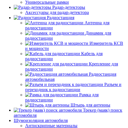
Универсальные рамки
Радар-детекторы
Аксессуары для радар-детектора
Радиостанция
Антенна для
радиостанции
Динамик для
радиостанции
Измеритель КСВ
и мощности
Кабель для
радиостанции
Крепление для
радиостанции
Радиостанция
автомобильная
Разъем и
переходник к радиостанции
Рамка для
радиостанции
Штырь для антенны
Трекер (маяк) поиск
автомобиля
Шумоизоляция автомобиля
Антискрипные материалы