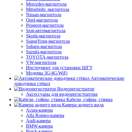
Mercedes-магнитола
Mitsubishi -магнитола
Nissan-магнитола
Opel-магнитола
Peugeot-магнитола
Seat-автомагнитола
Skoda-магнитола
SsangYong-магнитола
Subaru-магнитола
Suzuki-магнитола
TOYOTA-магнитола
VW-магнитола
Инструмент для установки ШГУ
Модемы 3G/4G/WiFi
Автоматические
доводчики стёкол
Видеорегистратор
Аксессуары для видеорегистратора
Кабели, гофры, стяжка
Камера заднего вида
Acura-камера
Alfa Romeo-камера
Audi-камера
BMW-камера
Buick-камера