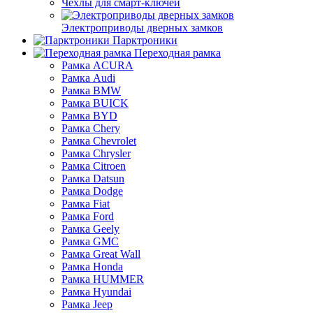
Чехлы для смарт-ключей
Электроприводы дверных замков
Парктроники
Переходная рамка
Рамка ACURA
Рамка Audi
Рамка BMW
Рамка BUICK
Рамка BYD
Рамка Chery
Рамка Chevrolet
Рамка Chrysler
Рамка Citroen
Рамка Datsun
Рамка Dodge
Рамка Fiat
Рамка Ford
Рамка Geely
Рамка GMC
Рамка Great Wall
Рамка Honda
Рамка HUMMER
Рамка Hyundai
Рамка Jeep