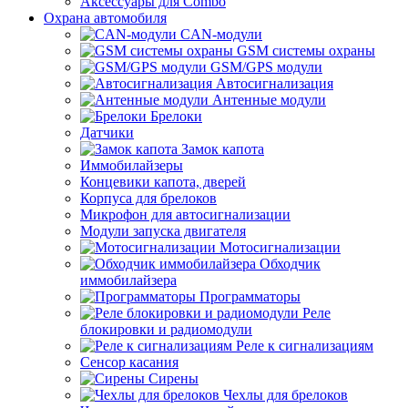
Аксессуары для Combo
Охрана автомобиля
CAN-модули
GSM системы охраны
GSM/GPS модули
Автосигнализация
Антенные модули
Брелоки
Датчики
Замок капота
Иммобилайзеры
Концевики капота, дверей
Корпуса для брелоков
Микрофон для автосигнализации
Модули запуска двигателя
Мотосигнализации
Обходчик
иммобилайзера
Программаторы
Реле
блокировки и радиомодули
Реле к сигнализациям
Сенсор касания
Сирены
Чехлы для брелоков