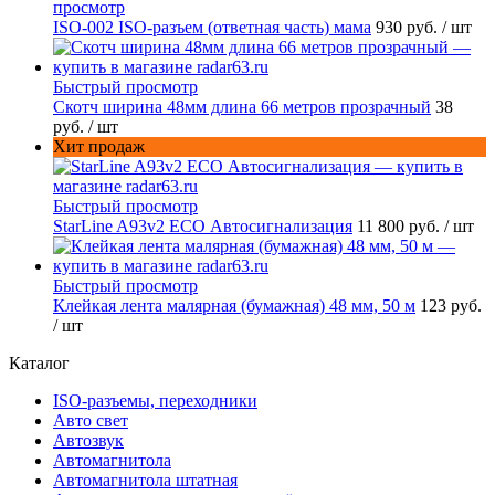
просмотр
ISO-002 ISO-разъем (ответная часть) мама
930 руб.
/ шт
Быстрый просмотр
Скотч ширина 48мм длина 66 метров прозрачный
38
руб.
/ шт
Хит продаж
Быстрый просмотр
StarLine A93v2 ECO Автосигнализация
11 800 руб.
/ шт
Быстрый просмотр
Клейкая лента малярная (бумажная) 48 мм, 50 м
123 руб.
/ шт
Каталог
ISO-разъемы, переходники
Авто свет
Автозвук
Автомагнитола
Автомагнитола штатная