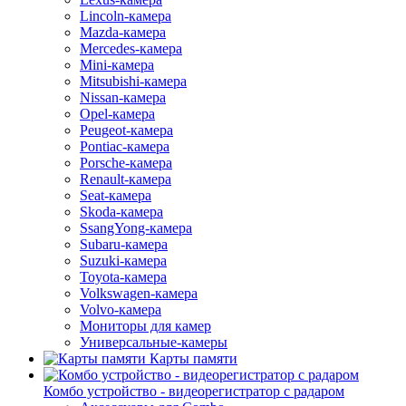
Lincoln-камера
Mazda-камера
Mercedes-камера
Mini-камера
Mitsubishi-камера
Nissan-камера
Opel-камера
Peugeot-камера
Pontiac-камера
Porsche-камера
Renault-камера
Seat-камера
Skoda-камера
SsangYong-камера
Subaru-камера
Suzuki-камера
Toyota-камера
Volkswagen-камера
Volvo-камера
Мониторы для камер
Универсальные-камеры
Карты памяти
Комбо устройство - видеорегистратор с радаром