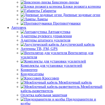
Биксенон-линзы
Блоки розжига ксенона
Габариты
Дневные ходовые огни
Лампы
Противотуманки
Автозвук
Автоакустика
Адаптеры рулевого управления
Адаптеры штатного усилителя
Акустический кабель
Антенны ТВ, FM, GPS
Вентилятор для
усилителя
Комплекты для установки усилителей
Конвертер
Конденсаторы
Кроссовер
Межблочный кабель
Межблочный
кабель-разветвитель
Оплетка кабельная защитная
Предохранители и
колбы