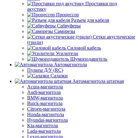
Проставки под
акустику
Процессор
Разъем для кабеля
Сабвуферы
Саморезы
Сетки акустические
(грили)
Силовой кабель
Усилители
Шумоподавитель
Автомагнитола
Пульты Д/У (RC)
Салазки
Автомагнитола штатная
Acura-магнитола
Audi-магнитола
BMW-магнитола
Buick-магнитола
Citroen-магнитола
Honda-магнитола
Hyundai-магнитола
Kia-магнитола
Lada-магнитола
Lexus-магнитола