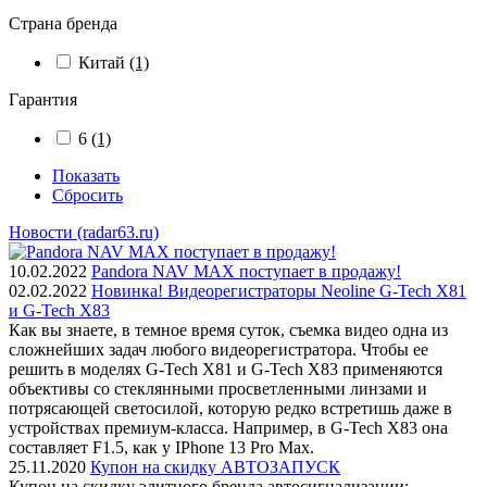
Страна бренда
Китай
(1)
Гарантия
6
(1)
Показать
Сбросить
Новости (radar63.ru)
10.02.2022
Pandora NAV MAX поступает в продажу!
02.02.2022
Новинка! Видеорегистраторы Neoline G-Tech X81
и G-Tech X83
Как вы знаете, в темное время суток, съемка видео одна из
сложнейших задач любого видеорегистратора. Чтобы ее
решить в моделях G-Tech X81 и G-Tech X83 применяются
объективы со стеклянными просветленными линзами и
потрясающей светосилой, которую редко встретишь даже в
устройствах премиум-класса. Например, в G-Tech X83 она
составляет F1.5, как у IPhone 13 Pro Max.
25.11.2020
Купон на скидку АВТОЗАПУСК
Купон на скидку элитного бренда автосигнализации: