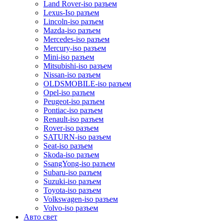
Land Rover-iso разъем
Lexus-Iso разъем
Lincoln-iso разъем
Mazda-iso разъем
Mercedes-iso разъем
Mercury-iso разъем
Mini-iso разъем
Mitsubishi-iso разъем
Nissan-iso разъем
OLDSMOBILE-iso разъем
Opel-iso разъем
Peugeot-iso разъем
Pontiac-iso разъем
Renault-iso разъем
Rover-iso разъем
SATURN-iso разъем
Seat-iso разъем
Skoda-iso разъем
SsangYong-iso разъем
Subaru-iso разъем
Suzuki-iso разъем
Toyota-iso разъем
Volkswagen-iso разъем
Volvo-iso разъем
Авто свет