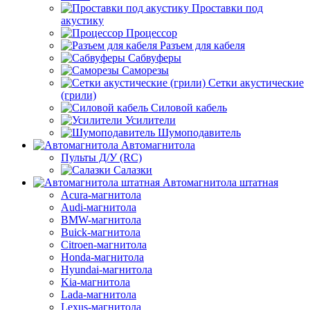
Проставки под
акустику
Процессор
Разъем для кабеля
Сабвуферы
Саморезы
Сетки акустические
(грили)
Силовой кабель
Усилители
Шумоподавитель
Автомагнитола
Пульты Д/У (RC)
Салазки
Автомагнитола штатная
Acura-магнитола
Audi-магнитола
BMW-магнитола
Buick-магнитола
Citroen-магнитола
Honda-магнитола
Hyundai-магнитола
Kia-магнитола
Lada-магнитола
Lexus-магнитола