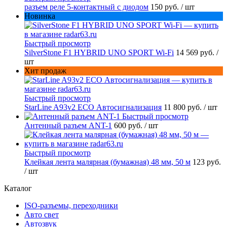
разъем реле 5-контактный с диодом
150 руб.
/ шт
Новинка
Быстрый просмотр
SilverStone F1 HYBRID UNO SPORT Wi-Fi
14 569 руб.
/
шт
Хит продаж
Быстрый просмотр
StarLine A93v2 ECO Автосигнализация
11 800 руб.
/ шт
Быстрый просмотр
Антенный разъем ANT-1
600 руб.
/ шт
Быстрый просмотр
Клейкая лента малярная (бумажная) 48 мм, 50 м
123 руб.
/ шт
Каталог
ISO-разъемы, переходники
Авто свет
Автозвук