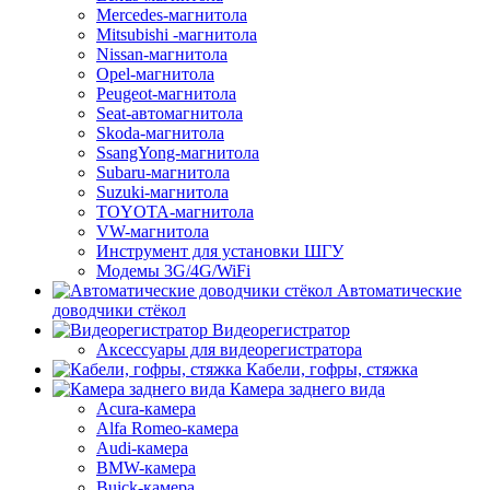
Mercedes-магнитола
Mitsubishi -магнитола
Nissan-магнитола
Opel-магнитола
Peugeot-магнитола
Seat-автомагнитола
Skoda-магнитола
SsangYong-магнитола
Subaru-магнитола
Suzuki-магнитола
TOYOTA-магнитола
VW-магнитола
Инструмент для установки ШГУ
Модемы 3G/4G/WiFi
Автоматические
доводчики стёкол
Видеорегистратор
Аксессуары для видеорегистратора
Кабели, гофры, стяжка
Камера заднего вида
Acura-камера
Alfa Romeo-камера
Audi-камера
BMW-камера
Buick-камера