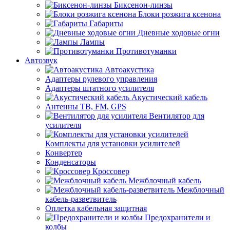
Биксенон-линзы
Блоки розжига ксенона
Габариты
Дневные ходовые огни
Лампы
Противотуманки
Автозвук
Автоакустика
Адаптеры рулевого управления
Адаптеры штатного усилителя
Акустический кабель
Антенны ТВ, FM, GPS
Вентилятор для
усилителя
Комплекты для установки усилителей
Конвертер
Конденсаторы
Кроссовер
Межблочный кабель
Межблочный
кабель-разветвитель
Оплетка кабельная защитная
Предохранители и
колбы