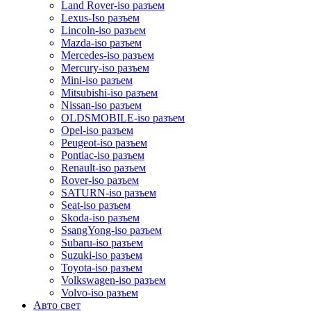
Land Rover-iso разъем
Lexus-Iso разъем
Lincoln-iso разъем
Mazda-iso разъем
Mercedes-iso разъем
Mercury-iso разъем
Mini-iso разъем
Mitsubishi-iso разъем
Nissan-iso разъем
OLDSMOBILE-iso разъем
Opel-iso разъем
Peugeot-iso разъем
Pontiac-iso разъем
Renault-iso разъем
Rover-iso разъем
SATURN-iso разъем
Seat-iso разъем
Skoda-iso разъем
SsangYong-iso разъем
Subaru-iso разъем
Suzuki-iso разъем
Toyota-iso разъем
Volkswagen-iso разъем
Volvo-iso разъем
Авто свет