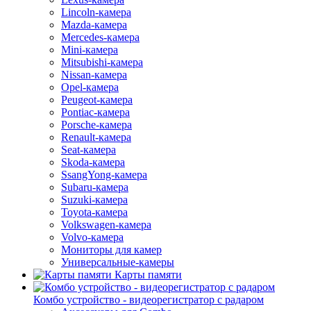
Lincoln-камера
Mazda-камера
Mercedes-камера
Mini-камера
Mitsubishi-камера
Nissan-камера
Opel-камера
Peugeot-камера
Pontiac-камера
Porsche-камера
Renault-камера
Seat-камера
Skoda-камера
SsangYong-камера
Subaru-камера
Suzuki-камера
Toyota-камера
Volkswagen-камера
Volvo-камера
Мониторы для камер
Универсальные-камеры
Карты памяти
Комбо устройство - видеорегистратор с радаром