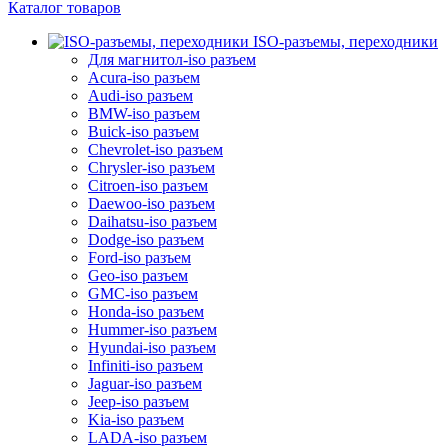
Каталог товаров
ISO-разъемы, переходники
Для магнитол-iso разъем
Acura-iso разъем
Audi-iso разъем
BMW-iso разъем
Buick-iso разъем
Chevrolet-iso разъем
Chrysler-iso разъем
Citroen-iso разъем
Daewoo-iso разъем
Daihatsu-iso разъем
Dodge-iso разъем
Ford-iso разъем
Geo-iso разъем
GMC-iso разъем
Honda-iso разъем
Hummer-iso разъем
Hyundai-iso разъем
Infiniti-iso разъем
Jaguar-iso разъем
Jeep-iso разъем
Kia-iso разъем
LADA-iso разъем