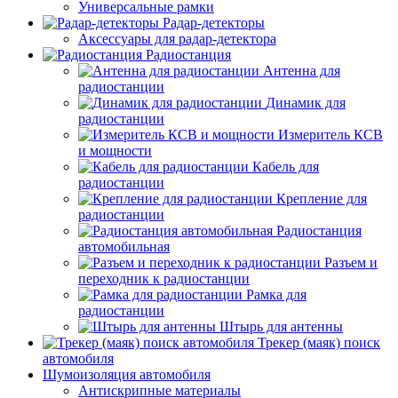
Универсальные рамки
Радар-детекторы
Аксессуары для радар-детектора
Радиостанция
Антенна для
радиостанции
Динамик для
радиостанции
Измеритель КСВ
и мощности
Кабель для
радиостанции
Крепление для
радиостанции
Радиостанция
автомобильная
Разъем и
переходник к радиостанции
Рамка для
радиостанции
Штырь для антенны
Трекер (маяк) поиск
автомобиля
Шумоизоляция автомобиля
Антискрипные материалы