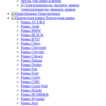
Чехлы для смарт-ключей
Электроприводы дверных замков
Парктроники
Переходная рамка
Рамка ACURA
Рамка Audi
Рамка BMW
Рамка BUICK
Рамка BYD
Рамка Chery
Рамка Chevrolet
Рамка Chrysler
Рамка Citroen
Рамка Datsun
Рамка Dodge
Рамка Fiat
Рамка Ford
Рамка Geely
Рамка GMC
Рамка Great Wall
Рамка Honda
Рамка HUMMER
Рамка Hyundai
Рамка Jeep