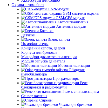
Аксессуары для Combo
Охрана автомобиля
CAN-модули
GSM системы охраны
GSM/GPS модули
Автосигнализация
Антенные модули
Брелоки
Датчики
Замок капота
Иммобилайзеры
Концевики капота, дверей
Корпуса для брелоков
Микрофон для автосигнализации
Модули запуска двигателя
Мотосигнализации
Обходчик
иммобилайзера
Программаторы
Реле
блокировки и радиомодули
Реле к сигнализациям
Сенсор касания
Сирены
Чехлы для брелоков