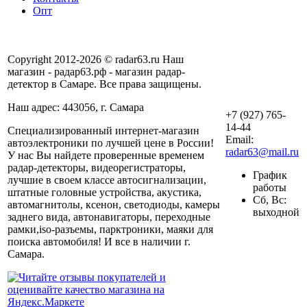
Опт
Copyright 2012-2026 © radar63.ru Наш
магазин - радар63.рф - магазин радар-
детектор в Самаре. Все права защищены.
Наш адрес: 443056, г. Самара
+7 (927) 765-
14-44
Специализированный интернет-магазин
Email:
автоэлектроники по лучшей цене в России!
radar63@mail.ru
У нас Вы найдете проверенные временем
радар-детекторы, видеорегистраторы,
График
лучшие в своем классе автосигнализации,
работы
штатные головные устройства, акустика,
Сб, Вс:
автомагнитолы, ксенон, светодиоды, камеры
выходной
заднего вида, автонавигаторы, переходные
рамки,iso-разъемы, парктроники, маяки для
поиска автомобиля! И все в наличии г.
Самара.