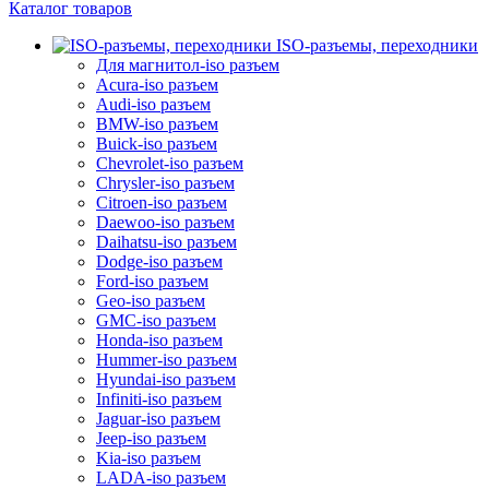
Каталог товаров
ISO-разъемы, переходники
Для магнитол-iso разъем
Acura-iso разъем
Audi-iso разъем
BMW-iso разъем
Buick-iso разъем
Chevrolet-iso разъем
Chrysler-iso разъем
Citroen-iso разъем
Daewoo-iso разъем
Daihatsu-iso разъем
Dodge-iso разъем
Ford-iso разъем
Geo-iso разъем
GMC-iso разъем
Honda-iso разъем
Hummer-iso разъем
Hyundai-iso разъем
Infiniti-iso разъем
Jaguar-iso разъем
Jeep-iso разъем
Kia-iso разъем
LADA-iso разъем