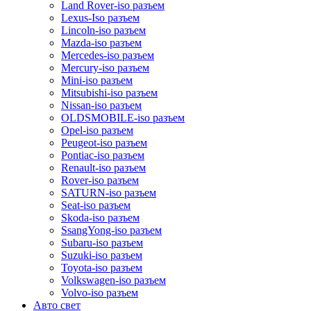
Land Rover-iso разъем
Lexus-Iso разъем
Lincoln-iso разъем
Mazda-iso разъем
Mercedes-iso разъем
Mercury-iso разъем
Mini-iso разъем
Mitsubishi-iso разъем
Nissan-iso разъем
OLDSMOBILE-iso разъем
Opel-iso разъем
Peugeot-iso разъем
Pontiac-iso разъем
Renault-iso разъем
Rover-iso разъем
SATURN-iso разъем
Seat-iso разъем
Skoda-iso разъем
SsangYong-iso разъем
Subaru-iso разъем
Suzuki-iso разъем
Toyota-iso разъем
Volkswagen-iso разъем
Volvo-iso разъем
Авто свет