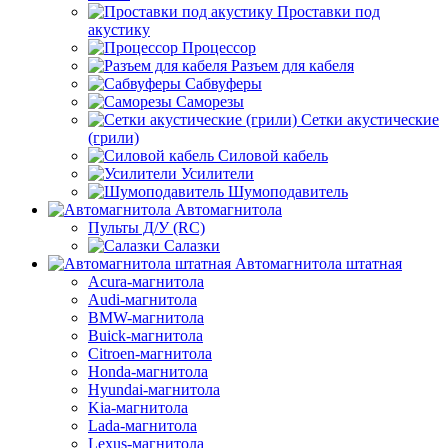
Проставки под
акустику
Процессор
Разъем для кабеля
Сабвуферы
Саморезы
Сетки акустические
(грили)
Силовой кабель
Усилители
Шумоподавитель
Автомагнитола
Пульты Д/У (RC)
Салазки
Автомагнитола штатная
Acura-магнитола
Audi-магнитола
BMW-магнитола
Buick-магнитола
Citroen-магнитола
Honda-магнитола
Hyundai-магнитола
Kia-магнитола
Lada-магнитола
Lexus-магнитола