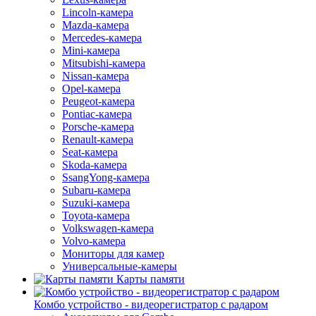
Lincoln-камера
Mazda-камера
Mercedes-камера
Mini-камера
Mitsubishi-камера
Nissan-камера
Opel-камера
Peugeot-камера
Pontiac-камера
Porsche-камера
Renault-камера
Seat-камера
Skoda-камера
SsangYong-камера
Subaru-камера
Suzuki-камера
Toyota-камера
Volkswagen-камера
Volvo-камера
Мониторы для камер
Универсальные-камеры
Карты памяти
Комбо устройство - видеорегистратор с радаром