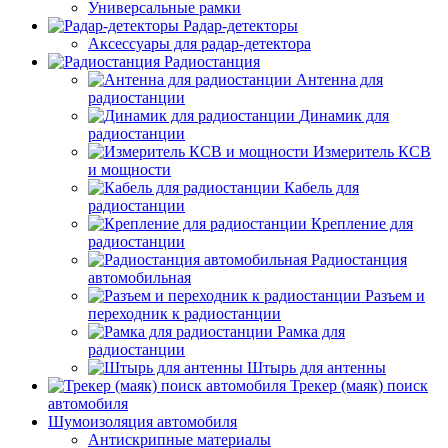
Универсальные рамки
Радар-детекторы
Аксессуары для радар-детектора
Радиостанция
Антенна для
радиостанции
Динамик для
радиостанции
Измеритель КСВ
и мощности
Кабель для
радиостанции
Крепление для
радиостанции
Радиостанция
автомобильная
Разъем и
переходник к радиостанции
Рамка для
радиостанции
Штырь для антенны
Трекер (маяк) поиск
автомобиля
Шумоизоляция автомобиля
Антискрипные материалы