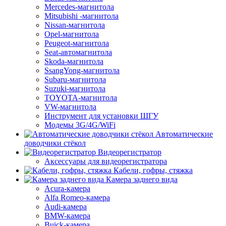
Mercedes-магнитола
Mitsubishi -магнитола
Nissan-магнитола
Opel-магнитола
Peugeot-магнитола
Seat-автомагнитола
Skoda-магнитола
SsangYong-магнитола
Subaru-магнитола
Suzuki-магнитола
TOYOTA-магнитола
VW-магнитола
Инструмент для установки ШГУ
Модемы 3G/4G/WiFi
Автоматические
доводчики стёкол
Видеорегистратор
Аксессуары для видеорегистратора
Кабели, гофры, стяжка
Камера заднего вида
Acura-камера
Alfa Romeo-камера
Audi-камера
BMW-камера
Buick-камера