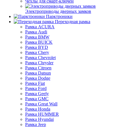
Чехлы для смарт-ключей
Электроприводы дверных замков
Парктроники
Переходная рамка
Рамка ACURA
Рамка Audi
Рамка BMW
Рамка BUICK
Рамка BYD
Рамка Chery
Рамка Chevrolet
Рамка Chrysler
Рамка Citroen
Рамка Datsun
Рамка Dodge
Рамка Fiat
Рамка Ford
Рамка Geely
Рамка GMC
Рамка Great Wall
Рамка Honda
Рамка HUMMER
Рамка Hyundai
Рамка Jeep