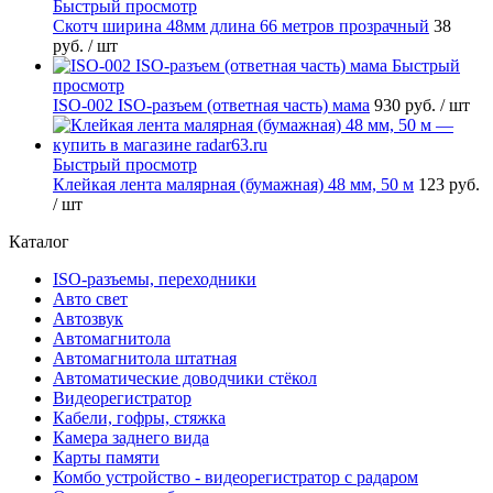
Быстрый просмотр
Скотч ширина 48мм длина 66 метров прозрачный
38
руб.
/ шт
Быстрый
просмотр
ISO-002 ISO-разъем (ответная часть) мама
930 руб.
/ шт
Быстрый просмотр
Клейкая лента малярная (бумажная) 48 мм, 50 м
123 руб.
/ шт
Каталог
ISO-разъемы, переходники
Авто свет
Автозвук
Автомагнитола
Автомагнитола штатная
Автоматические доводчики стёкол
Видеорегистратор
Кабели, гофры, стяжка
Камера заднего вида
Карты памяти
Комбо устройство - видеорегистратор с радаром