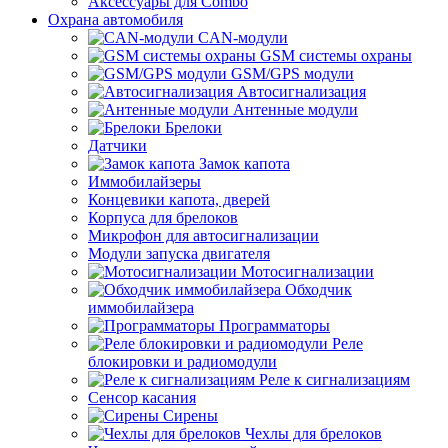
Аксессуары для Combo
Охрана автомобиля
CAN-модули
GSM системы охраны
GSM/GPS модули
Автосигнализация
Антенные модули
Брелоки
Датчики
Замок капота
Иммобилайзеры
Концевики капота, дверей
Корпуса для брелоков
Микрофон для автосигнализации
Модули запуска двигателя
Мотосигнализации
Обходчик
иммобилайзера
Программаторы
Реле
блокировки и радиомодули
Реле к сигнализациям
Сенсор касания
Сирены
Чехлы для брелоков