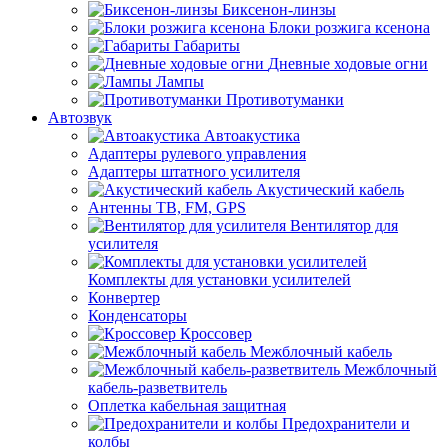
Биксенон-линзы
Блоки розжига ксенона
Габариты
Дневные ходовые огни
Лампы
Противотуманки
Автозвук
Автоакустика
Адаптеры рулевого управления
Адаптеры штатного усилителя
Акустический кабель
Антенны ТВ, FM, GPS
Вентилятор для
усилителя
Комплекты для установки усилителей
Конвертер
Конденсаторы
Кроссовер
Межблочный кабель
Межблочный
кабель-разветвитель
Оплетка кабельная защитная
Предохранители и
колбы