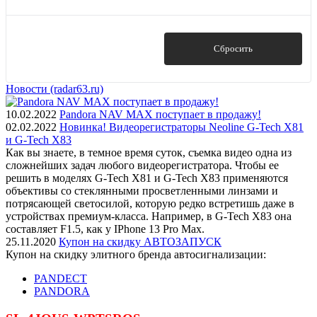
Показать
Сбросить
Новости (radar63.ru)
10.02.2022
Pandora NAV MAX поступает в продажу!
02.02.2022
Новинка! Видеорегистраторы Neoline G-Tech X81
и G-Tech X83
Как вы знаете, в темное время суток, съемка видео одна из
сложнейших задач любого видеорегистратора. Чтобы ее
решить в моделях G-Tech X81 и G-Tech X83 применяются
объективы со стеклянными просветленными линзами и
потрясающей светосилой, которую редко встретишь даже в
устройствах премиум-класса. Например, в G-Tech X83 она
составляет F1.5, как у IPhone 13 Pro Max.
25.11.2020
Купон на скидку АВТОЗАПУСК
Купон на скидку элитного бренда автосигнализации:
PANDECT
PANDORA