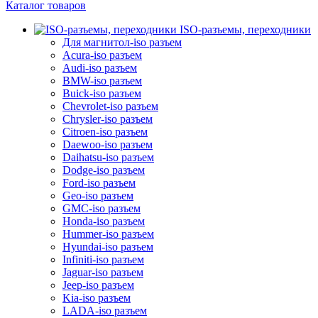
Каталог товаров
ISO-разъемы, переходники
Для магнитол-iso разъем
Acura-iso разъем
Audi-iso разъем
BMW-iso разъем
Buick-iso разъем
Chevrolet-iso разъем
Chrysler-iso разъем
Citroen-iso разъем
Daewoo-iso разъем
Daihatsu-iso разъем
Dodge-iso разъем
Ford-iso разъем
Geo-iso разъем
GMC-iso разъем
Honda-iso разъем
Hummer-iso разъем
Hyundai-iso разъем
Infiniti-iso разъем
Jaguar-iso разъем
Jeep-iso разъем
Kia-iso разъем
LADA-iso разъем