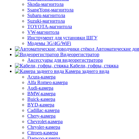
Skoda-магнитола
SsangYong-магнитола
Subaru-магнитола
Suzuki-магнитола
TOYOTA-магнитола
VW-магнитола
Инструмент для установки ШГУ
Модемы 3G/4G/WiFi
Автоматические дов
Видеорегистратор
Аксессуары для видеорегистратора
Кабели, гофры, стяжка
Камера заднего вида
Acura-камера
Alfa Romeo-камера
Audi-камера
BMW-камера
Buick-камера
BYD-камера
Cadillac-камера
Chery-камера
Chevrolet-камера
Chrysler-камера
Citroen-камера
Daewoo-камера