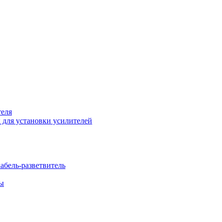
теля
 для установки усилителей
бель-разветвитель
бы