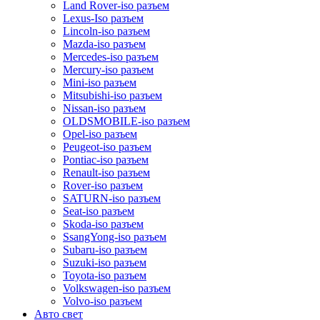
Land Rover-iso разъем
Lexus-Iso разъем
Lincoln-iso разъем
Mazda-iso разъем
Mercedes-iso разъем
Mercury-iso разъем
Mini-iso разъем
Mitsubishi-iso разъем
Nissan-iso разъем
OLDSMOBILE-iso разъем
Opel-iso разъем
Peugeot-iso разъем
Pontiac-iso разъем
Renault-iso разъем
Rover-iso разъем
SATURN-iso разъем
Seat-iso разъем
Skoda-iso разъем
SsangYong-iso разъем
Subaru-iso разъем
Suzuki-iso разъем
Toyota-iso разъем
Volkswagen-iso разъем
Volvo-iso разъем
Авто свет