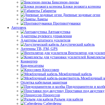
Биксенон-линзы
Блоки розжига ксенона
Габариты
Дневные ходовые огни
Лампы
Противотуманки
Автозвук
Автоакустика
Адаптеры рулевого управления
Адаптеры штатного усилителя
Акустический кабель
Антенны ТВ, FM, GPS
Вентилятор для усили
Комплекты
Конвертер
Конденсаторы
Кроссовер
Межблочный кабель
Межблочный ка
Оплетка кабельная защитная
Предохранители и кол
Проставки под акустику
Процессор
Разъем для кабеля
Сабвуферы