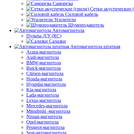
Саморезы
Сетки акустические 
Силовой кабель
Усилители
Шумоподавитель
Автомагнитола
Пульты Д/У (RC)
Салазки
Автомагнитола штатная
Acura-магнитола
Audi-магнитола
BMW-магнитола
Buick-магнитола
Citroen-магнитола
Honda-магнитола
Hyundai-магнитола
Kia-магнитола
Lada-магнитола
Lexus-магнитола
Mercedes-магнитола
Mitsubishi -магнитола
Nissan-магнитола
Opel-магнитола
Peugeot-магнитола
Seat-автомагнитола