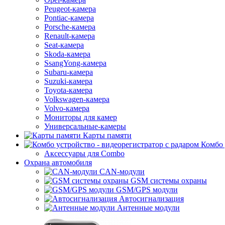
Peugeot-камера
Pontiac-камера
Porsche-камера
Renault-камера
Seat-камера
Skoda-камера
SsangYong-камера
Subaru-камера
Suzuki-камера
Toyota-камера
Volkswagen-камера
Volvo-камера
Мониторы для камер
Универсальные-камеры
Карты памяти
Комбо 
Аксессуары для Combo
Охрана автомобиля
CAN-модули
GSM системы охраны
GSM/GPS модули
Автосигнализация
Антенные модули