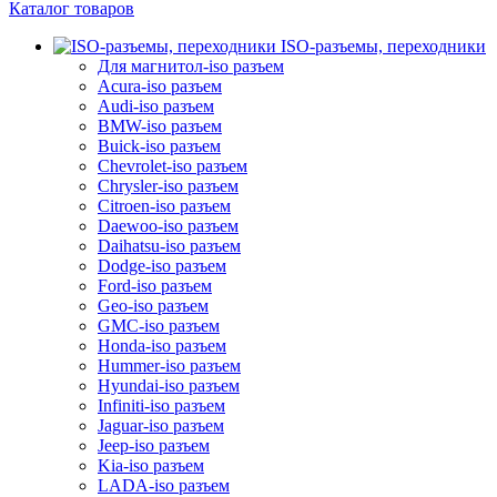
Каталог товаров
ISO-разъемы, переходники
Для магнитол-iso разъем
Acura-iso разъем
Audi-iso разъем
BMW-iso разъем
Buick-iso разъем
Chevrolet-iso разъем
Chrysler-iso разъем
Citroen-iso разъем
Daewoo-iso разъем
Daihatsu-iso разъем
Dodge-iso разъем
Ford-iso разъем
Geo-iso разъем
GMC-iso разъем
Honda-iso разъем
Hummer-iso разъем
Hyundai-iso разъем
Infiniti-iso разъем
Jaguar-iso разъем
Jeep-iso разъем
Kia-iso разъем
LADA-iso разъем