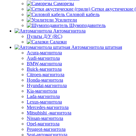
Саморезы
Сетки акустические 
Силовой кабель
Усилители
Шумоподавитель
Автомагнитола
Пульты Д/У (RC)
Салазки
Автомагнитола штатная
Acura-магнитола
Audi-магнитола
BMW-магнитола
Buick-магнитола
Citroen-магнитола
Honda-магнитола
Hyundai-магнитола
Kia-магнитола
Lada-магнитола
Lexus-магнитола
Mercedes-магнитола
Mitsubishi -магнитола
Nissan-магнитола
Opel-магнитола
Peugeot-магнитола
Seat-автомагнитола