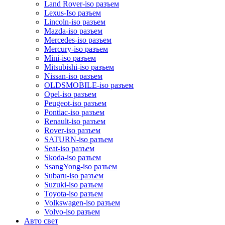
Land Rover-iso разъем
Lexus-Iso разъем
Lincoln-iso разъем
Mazda-iso разъем
Mercedes-iso разъем
Mercury-iso разъем
Mini-iso разъем
Mitsubishi-iso разъем
Nissan-iso разъем
OLDSMOBILE-iso разъем
Opel-iso разъем
Peugeot-iso разъем
Pontiac-iso разъем
Renault-iso разъем
Rover-iso разъем
SATURN-iso разъем
Seat-iso разъем
Skoda-iso разъем
SsangYong-iso разъем
Subaru-iso разъем
Suzuki-iso разъем
Toyota-iso разъем
Volkswagen-iso разъем
Volvo-iso разъем
Авто свет