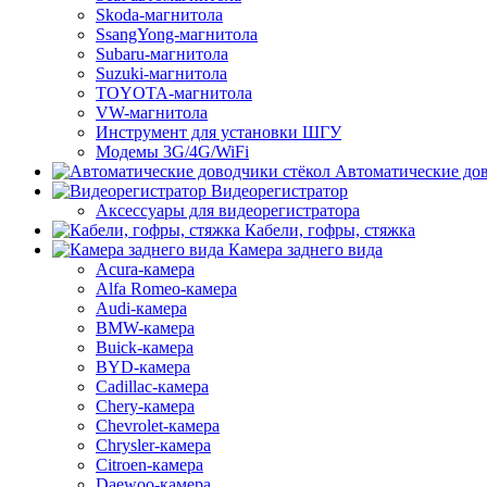
Skoda-магнитола
SsangYong-магнитола
Subaru-магнитола
Suzuki-магнитола
TOYOTA-магнитола
VW-магнитола
Инструмент для установки ШГУ
Модемы 3G/4G/WiFi
Автоматические дов
Видеорегистратор
Аксессуары для видеорегистратора
Кабели, гофры, стяжка
Камера заднего вида
Acura-камера
Alfa Romeo-камера
Audi-камера
BMW-камера
Buick-камера
BYD-камера
Cadillac-камера
Chery-камера
Chevrolet-камера
Chrysler-камера
Citroen-камера
Daewoo-камера