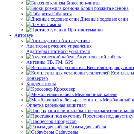
Биксенон-линзы
Блоки розжига ксенона
Габариты
Дневные ходовые огни
Лампы
Противотуманки
Автозвук
Автоакустика
Адаптеры рулевого управления
Адаптеры штатного усилителя
Акустический кабель
Антенны ТВ, FM, GPS
Вентилятор для усили
Комплекты
Конвертер
Конденсаторы
Кроссовер
Межблочный кабель
Межблочный ка
Оплетка кабельная защитная
Предохранители и кол
Проставки под акустику
Процессор
Разъем для кабеля
Сабвуферы