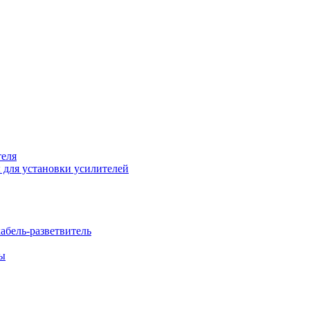
теля
 для установки усилителей
бель-разветвитель
бы