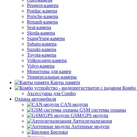
Peugeot-камера
Pontiac-камера
Porsche-камера
Renault-камера
Seat-камера
Skoda-камера
SsangYong-камера
Subaru-камера
Suzuki-камера
Toyota-камера
Volkswagen-камера
Volvo-камера
Мониторы для камер
Универсальные-камеры
Карты памяти
Комбо 
Аксессуары для Combo
Охрана автомобиля
CAN-модули
GSM системы охраны
GSM/GPS модули
Автосигнализация
Антенные модули
Брелоки