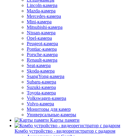
Lincoln-камера
Mazda-камера
Mercedes-камера
Mini-камера
Mitsubishi-камера
Nissan-камера
Opel-камера
Peugeot-камера
Pontiac-камера
Porsche-камера
Renault-камера
Seat-камера
Skoda-камера
SsangYong-камера
Subaru-камера
Suzuki-камера
Toyota-камера
Volkswagen-камера
Volvo-камера
Мониторы для камер
Универсальные-камеры
Карты памяти
Комбо устройство - видеорегистратор с радаром