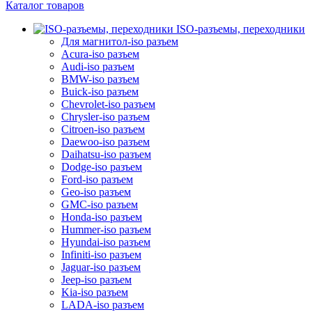
Каталог товаров
ISO-разъемы, переходники
Для магнитол-iso разъем
Acura-iso разъем
Audi-iso разъем
BMW-iso разъем
Buick-iso разъем
Chevrolet-iso разъем
Chrysler-iso разъем
Citroen-iso разъем
Daewoo-iso разъем
Daihatsu-iso разъем
Dodge-iso разъем
Ford-iso разъем
Geo-iso разъем
GMC-iso разъем
Honda-iso разъем
Hummer-iso разъем
Hyundai-iso разъем
Infiniti-iso разъем
Jaguar-iso разъем
Jeep-iso разъем
Kia-iso разъем
LADA-iso разъем