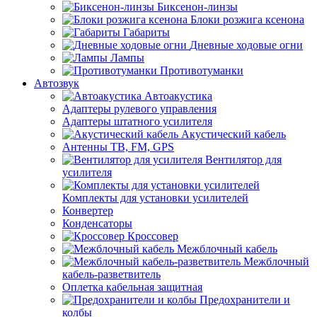
Биксенон-линзы
Блоки розжига ксенона
Габариты
Дневные ходовые огни
Лампы
Противотуманки
Автозвук
Автоакустика
Адаптеры рулевого управления
Адаптеры штатного усилителя
Акустический кабель
Антенны ТВ, FM, GPS
Вентилятор для
усилителя
Комплекты для установки усилителей
Конвертер
Конденсаторы
Кроссовер
Межблочный кабель
Межблочный
кабель-разветвитель
Оплетка кабельная защитная
Предохранители и
колбы