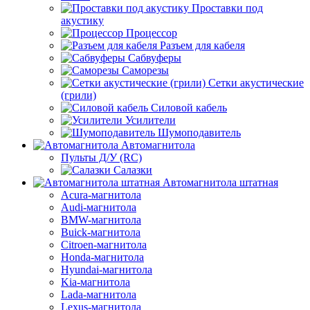
Проставки под
акустику
Процессор
Разъем для кабеля
Сабвуферы
Саморезы
Сетки акустические
(грили)
Силовой кабель
Усилители
Шумоподавитель
Автомагнитола
Пульты Д/У (RC)
Салазки
Автомагнитола штатная
Acura-магнитола
Audi-магнитола
BMW-магнитола
Buick-магнитола
Citroen-магнитола
Honda-магнитола
Hyundai-магнитола
Kia-магнитола
Lada-магнитола
Lexus-магнитола