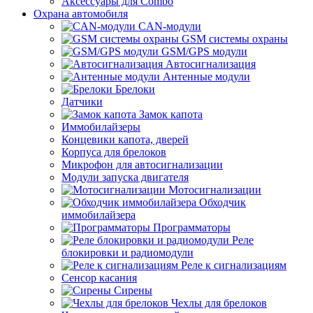
Аксессуары для Combo
Охрана автомобиля
CAN-модули
GSM системы охраны
GSM/GPS модули
Автосигнализация
Антенные модули
Брелоки
Датчики
Замок капота
Иммобилайзеры
Концевики капота, дверей
Корпуса для брелоков
Микрофон для автосигнализации
Модули запуска двигателя
Мотосигнализации
Обходчик
иммобилайзера
Программаторы
Реле
блокировки и радиомодули
Реле к сигнализациям
Сенсор касания
Сирены
Чехлы для брелоков