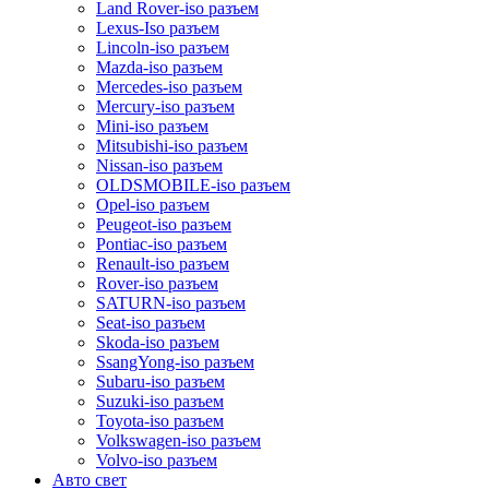
Land Rover-iso разъем
Lexus-Iso разъем
Lincoln-iso разъем
Mazda-iso разъем
Mercedes-iso разъем
Mercury-iso разъем
Mini-iso разъем
Mitsubishi-iso разъем
Nissan-iso разъем
OLDSMOBILE-iso разъем
Opel-iso разъем
Peugeot-iso разъем
Pontiac-iso разъем
Renault-iso разъем
Rover-iso разъем
SATURN-iso разъем
Seat-iso разъем
Skoda-iso разъем
SsangYong-iso разъем
Subaru-iso разъем
Suzuki-iso разъем
Toyota-iso разъем
Volkswagen-iso разъем
Volvo-iso разъем
Авто свет