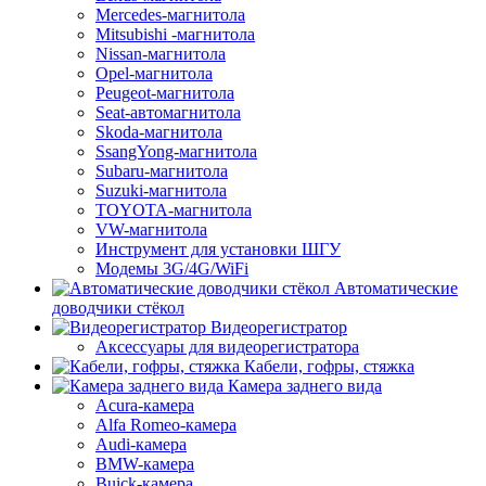
Mercedes-магнитола
Mitsubishi -магнитола
Nissan-магнитола
Opel-магнитола
Peugeot-магнитола
Seat-автомагнитола
Skoda-магнитола
SsangYong-магнитола
Subaru-магнитола
Suzuki-магнитола
TOYOTA-магнитола
VW-магнитола
Инструмент для установки ШГУ
Модемы 3G/4G/WiFi
Автоматические
доводчики стёкол
Видеорегистратор
Аксессуары для видеорегистратора
Кабели, гофры, стяжка
Камера заднего вида
Acura-камера
Alfa Romeo-камера
Audi-камера
BMW-камера
Buick-камера