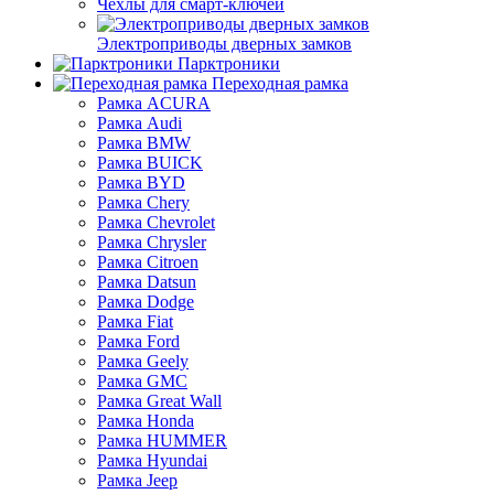
Чехлы для смарт-ключей
Электроприводы дверных замков
Парктроники
Переходная рамка
Рамка ACURA
Рамка Audi
Рамка BMW
Рамка BUICK
Рамка BYD
Рамка Chery
Рамка Chevrolet
Рамка Chrysler
Рамка Citroen
Рамка Datsun
Рамка Dodge
Рамка Fiat
Рамка Ford
Рамка Geely
Рамка GMC
Рамка Great Wall
Рамка Honda
Рамка HUMMER
Рамка Hyundai
Рамка Jeep