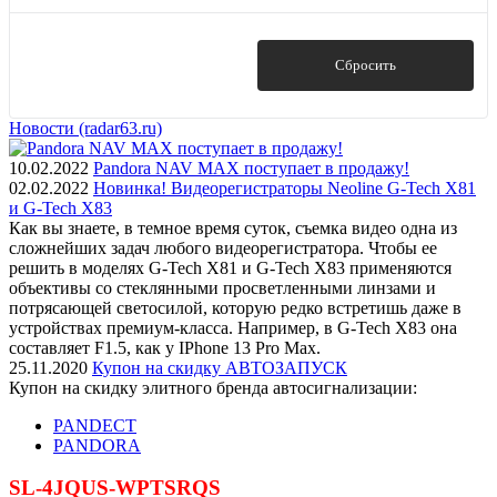
Показать
Сбросить
Новости (radar63.ru)
10.02.2022
Pandora NAV MAX поступает в продажу!
02.02.2022
Новинка! Видеорегистраторы Neoline G-Tech X81
и G-Tech X83
Как вы знаете, в темное время суток, съемка видео одна из
сложнейших задач любого видеорегистратора. Чтобы ее
решить в моделях G-Tech X81 и G-Tech X83 применяются
объективы со стеклянными просветленными линзами и
потрясающей светосилой, которую редко встретишь даже в
устройствах премиум-класса. Например, в G-Tech X83 она
составляет F1.5, как у IPhone 13 Pro Max.
25.11.2020
Купон на скидку АВТОЗАПУСК
Купон на скидку элитного бренда автосигнализации:
PANDECT
PANDORA
SL-4JQUS-WPTSRQS