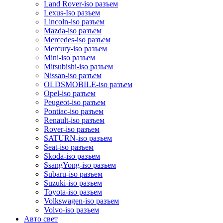
Land Rover-iso разъем
Lexus-Iso разъем
Lincoln-iso разъем
Mazda-iso разъем
Mercedes-iso разъем
Mercury-iso разъем
Mini-iso разъем
Mitsubishi-iso разъем
Nissan-iso разъем
OLDSMOBILE-iso разъем
Opel-iso разъем
Peugeot-iso разъем
Pontiac-iso разъем
Renault-iso разъем
Rover-iso разъем
SATURN-iso разъем
Seat-iso разъем
Skoda-iso разъем
SsangYong-iso разъем
Subaru-iso разъем
Suzuki-iso разъем
Toyota-iso разъем
Volkswagen-iso разъем
Volvo-iso разъем
Авто свет