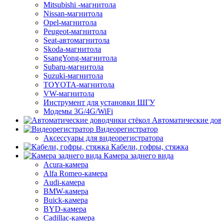
Mitsubishi -магнитола
Nissan-магнитола
Opel-магнитола
Peugeot-магнитола
Seat-автомагнитола
Skoda-магнитола
SsangYong-магнитола
Subaru-магнитола
Suzuki-магнитола
TOYOTA-магнитола
VW-магнитола
Инструмент для установки ШГУ
Модемы 3G/4G/WiFi
Автоматические дов
Видеорегистратор
Аксессуары для видеорегистратора
Кабели, гофры, стяжка
Камера заднего вида
Acura-камера
Alfa Romeo-камера
Audi-камера
BMW-камера
Buick-камера
BYD-камера
Cadillac-камера