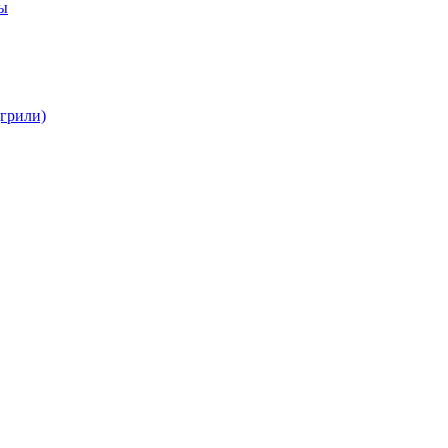
бы
(грили)