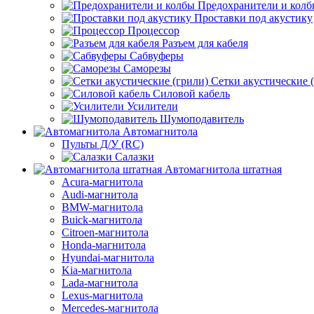
Предохранители и кол
Проставки под акустику
Процессор
Разъем для кабеля
Сабвуферы
Саморезы
Сетки акустические 
Силовой кабель
Усилители
Шумоподавитель
Автомагнитола
Пульты Д/У (RC)
Салазки
Автомагнитола штатная
Acura-магнитола
Audi-магнитола
BMW-магнитола
Buick-магнитола
Citroen-магнитола
Honda-магнитола
Hyundai-магнитола
Kia-магнитола
Lada-магнитола
Lexus-магнитола
Mercedes-магнитола