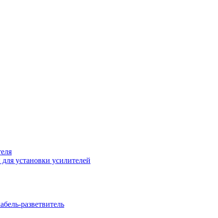
теля
 для установки усилителей
бель-разветвитель