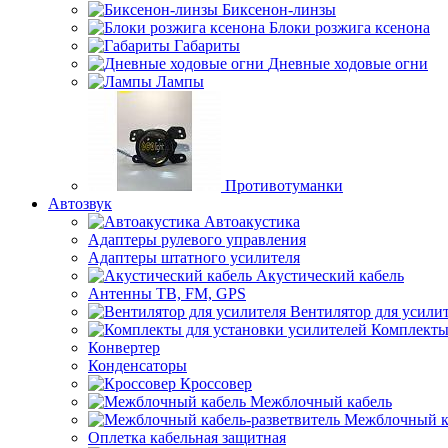
Биксенон-линзы
Блоки розжига ксенона
Габариты
Дневные ходовые огни
Лампы
Противотуманки
Автозвук
Автоакустика
Адаптеры рулевого управления
Адаптеры штатного усилителя
Акустический кабель
Антенны ТВ, FM, GPS
Вентилятор для усили
Комплекты
Конвертер
Конденсаторы
Кроссовер
Межблочный кабель
Межблочный ка
Оплетка кабельная защитная