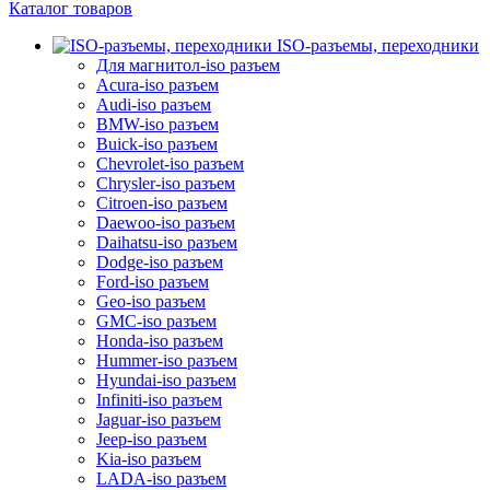
Каталог товаров
ISO-разъемы, переходники
Для магнитол-iso разъем
Acura-iso разъем
Audi-iso разъем
BMW-iso разъем
Buick-iso разъем
Chevrolet-iso разъем
Chrysler-iso разъем
Citroen-iso разъем
Daewoo-iso разъем
Daihatsu-iso разъем
Dodge-iso разъем
Ford-iso разъем
Geo-iso разъем
GMC-iso разъем
Honda-iso разъем
Hummer-iso разъем
Hyundai-iso разъем
Infiniti-iso разъем
Jaguar-iso разъем
Jeep-iso разъем
Kia-iso разъем
LADA-iso разъем