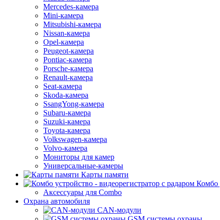
Mercedes-камера
Mini-камера
Mitsubishi-камера
Nissan-камера
Opel-камера
Peugeot-камера
Pontiac-камера
Porsche-камера
Renault-камера
Seat-камера
Skoda-камера
SsangYong-камера
Subaru-камера
Suzuki-камера
Toyota-камера
Volkswagen-камера
Volvo-камера
Мониторы для камер
Универсальные-камеры
Карты памяти
Комбо 
Аксессуары для Combo
Охрана автомобиля
CAN-модули
GSM системы охраны