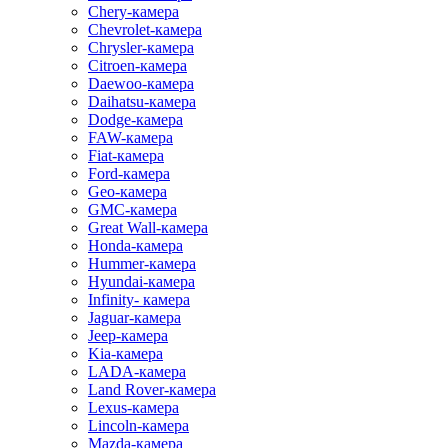
Chery-камера
Chevrolet-камера
Chrysler-камера
Citroen-камера
Daewoo-камера
Daihatsu-камера
Dodge-камера
FAW-камера
Fiat-камера
Ford-камера
Geo-камера
GMC-камера
Great Wall-камера
Honda-камера
Hummer-камера
Hyundai-камера
Infinity- камера
Jaguar-камера
Jeep-камера
Kia-камера
LADA-камера
Land Rover-камера
Lexus-камера
Lincoln-камера
Mazda-камера