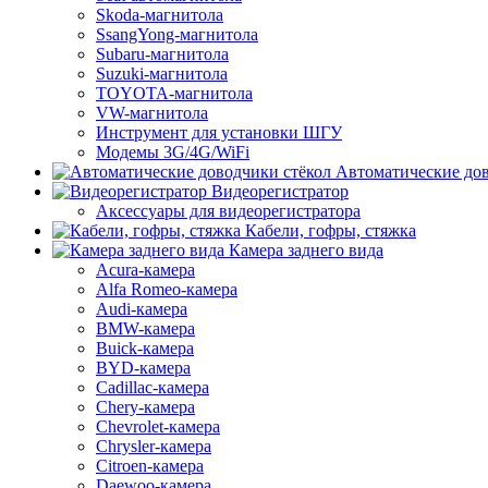
Skoda-магнитола
SsangYong-магнитола
Subaru-магнитола
Suzuki-магнитола
TOYOTA-магнитола
VW-магнитола
Инструмент для установки ШГУ
Модемы 3G/4G/WiFi
Автоматические дов
Видеорегистратор
Аксессуары для видеорегистратора
Кабели, гофры, стяжка
Камера заднего вида
Acura-камера
Alfa Romeo-камера
Audi-камера
BMW-камера
Buick-камера
BYD-камера
Cadillac-камера
Chery-камера
Chevrolet-камера
Chrysler-камера
Citroen-камера
Daewoo-камера