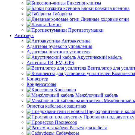
Биксенон-линзы
Блоки розжига ксенона
Габариты
Дневные ходовые огни
Лампы
Противотуманки
Автозвук
Автоакустика
Адаптеры рулевого управления
Адаптеры штатного усилителя
Акустический кабель
Антенны ТВ, FM, GPS
Вентилятор для усили
Комплекты
Конвертер
Конденсаторы
Кроссовер
Межблочный кабель
Межблочный ка
Оплетка кабельная защитная
Предохранители и кол
Проставки под акустику
Процессор
Разъем для кабеля
Сабвуферы