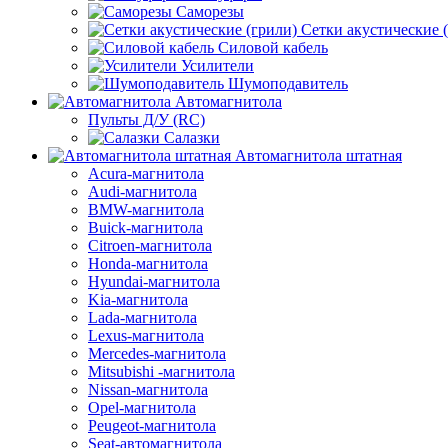
Саморезы
Сетки акустические 
Силовой кабель
Усилители
Шумоподавитель
Автомагнитола
Пульты Д/У (RC)
Салазки
Автомагнитола штатная
Acura-магнитола
Audi-магнитола
BMW-магнитола
Buick-магнитола
Citroen-магнитола
Honda-магнитола
Hyundai-магнитола
Kia-магнитола
Lada-магнитола
Lexus-магнитола
Mercedes-магнитола
Mitsubishi -магнитола
Nissan-магнитола
Opel-магнитола
Peugeot-магнитола
Seat-автомагнитола