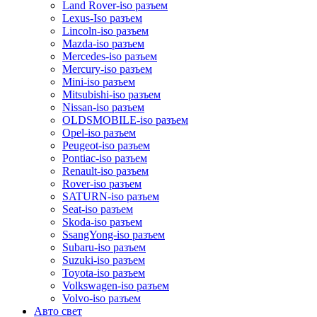
Land Rover-iso разъем
Lexus-Iso разъем
Lincoln-iso разъем
Mazda-iso разъем
Mercedes-iso разъем
Mercury-iso разъем
Mini-iso разъем
Mitsubishi-iso разъем
Nissan-iso разъем
OLDSMOBILE-iso разъем
Opel-iso разъем
Peugeot-iso разъем
Pontiac-iso разъем
Renault-iso разъем
Rover-iso разъем
SATURN-iso разъем
Seat-iso разъем
Skoda-iso разъем
SsangYong-iso разъем
Subaru-iso разъем
Suzuki-iso разъем
Toyota-iso разъем
Volkswagen-iso разъем
Volvo-iso разъем
Авто свет