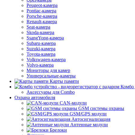
Peugeot-камера
Pontiac-камера
Porsche-камера
Renault-камера
Seat-камера
Skoda-камера
SsangYong-камера
Subaru-камера
Suzuki-камера
Toyota-камера
Volkswagen-камера
Volvo-камера
Мониторы для камер
Универсальные-камеры
Карты памяти
Комбо 
Аксессуары для Combo
Охрана автомобиля
CAN-модули
GSM системы охраны
GSM/GPS модули
Автосигнализация
Антенные модули
Брелоки