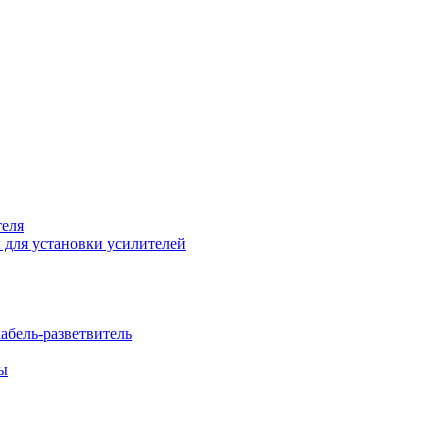
теля
 для установки усилителей
бель-разветвитель
бы