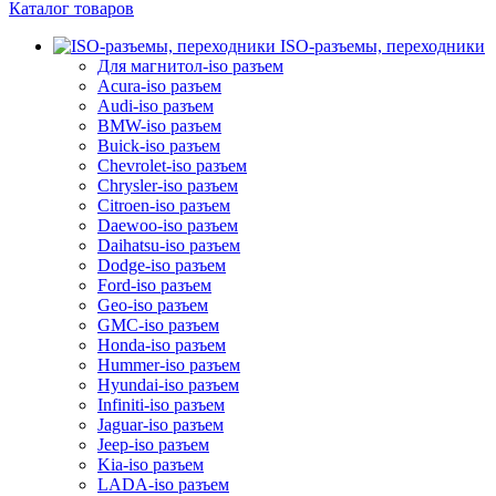
Каталог товаров
ISO-разъемы, переходники
Для магнитол-iso разъем
Acura-iso разъем
Audi-iso разъем
BMW-iso разъем
Buick-iso разъем
Chevrolet-iso разъем
Chrysler-iso разъем
Citroen-iso разъем
Daewoo-iso разъем
Daihatsu-iso разъем
Dodge-iso разъем
Ford-iso разъем
Geo-iso разъем
GMC-iso разъем
Honda-iso разъем
Hummer-iso разъем
Hyundai-iso разъем
Infiniti-iso разъем
Jaguar-iso разъем
Jeep-iso разъем
Kia-iso разъем
LADA-iso разъем