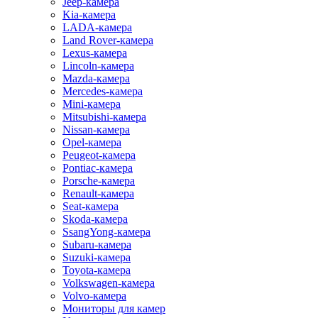
Jeep-камера
Kia-камера
LADA-камера
Land Rover-камера
Lexus-камера
Lincoln-камера
Mazda-камера
Mercedes-камера
Mini-камера
Mitsubishi-камера
Nissan-камера
Opel-камера
Peugeot-камера
Pontiac-камера
Porsche-камера
Renault-камера
Seat-камера
Skoda-камера
SsangYong-камера
Subaru-камера
Suzuki-камера
Toyota-камера
Volkswagen-камера
Volvo-камера
Мониторы для камер