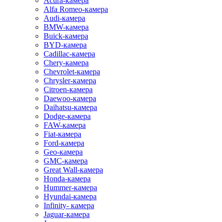
Acura-камера
Alfa Romeo-камера
Audi-камера
BMW-камера
Buick-камера
BYD-камера
Cadillac-камера
Chery-камера
Chevrolet-камера
Chrysler-камера
Citroen-камера
Daewoo-камера
Daihatsu-камера
Dodge-камера
FAW-камера
Fiat-камера
Ford-камера
Geo-камера
GMC-камера
Great Wall-камера
Honda-камера
Hummer-камера
Hyundai-камера
Infinity- камера
Jaguar-камера