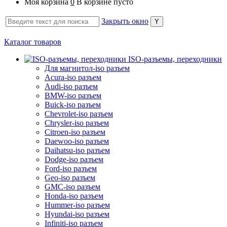
Моя корзина
0
В корзине пусто
Закрыть окно
Каталог товаров
ISO-разъемы, переходники
Для магнитол-iso разъем
Acura-iso разъем
Audi-iso разъем
BMW-iso разъем
Buick-iso разъем
Chevrolet-iso разъем
Chrysler-iso разъем
Citroen-iso разъем
Daewoo-iso разъем
Daihatsu-iso разъем
Dodge-iso разъем
Ford-iso разъем
Geo-iso разъем
GMC-iso разъем
Honda-iso разъем
Hummer-iso разъем
Hyundai-iso разъем
Infiniti-iso разъем