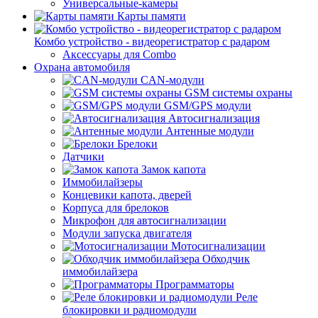
Универсальные-камеры
Карты памяти
Комбо устройство - видеорегистратор с радаром
Аксессуары для Combo
Охрана автомобиля
CAN-модули
GSM системы охраны
GSM/GPS модули
Автосигнализация
Антенные модули
Брелоки
Датчики
Замок капота
Иммобилайзеры
Концевики капота, дверей
Корпуса для брелоков
Микрофон для автосигнализации
Модули запуска двигателя
Мотосигнализации
Обходчик
иммобилайзера
Программаторы
Реле
блокировки и радиомодули