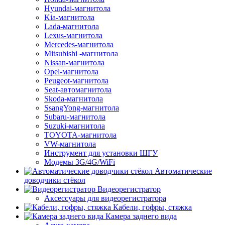
Hyundai-магнитола
Kia-магнитола
Lada-магнитола
Lexus-магнитола
Mercedes-магнитола
Mitsubishi -магнитола
Nissan-магнитола
Opel-магнитола
Peugeot-магнитола
Seat-автомагнитола
Skoda-магнитола
SsangYong-магнитола
Subaru-магнитола
Suzuki-магнитола
TOYOTA-магнитола
VW-магнитола
Инструмент для установки ШГУ
Модемы 3G/4G/WiFi
Автоматические
доводчики стёкол
Видеорегистратор
Аксессуары для видеорегистратора
Кабели, гофры, стяжка
Камера заднего вида