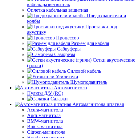
кабель-разветвитель
Оплетка кабельная защитная
Предохранители и
колбы
Проставки под
акустику
Процессор
Разъем для кабеля
Сабвуферы
Саморезы
Сетки акустические
(грили)
Силовой кабель
Усилители
Шумоподавитель
Автомагнитола
Пульты Д/У (RC)
Салазки
Автомагнитола штатная
Acura-магнитола
Audi-магнитола
BMW-магнитола
Buick-магнитола
Citroen-магнитола
Honda-магнитола