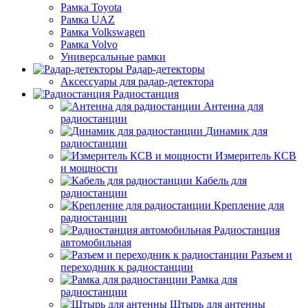
Рамка Toyota
Рамка UAZ
Рамка Volkswagen
Рамка Volvo
Универсальные рамки
Радар-детекторы
Аксессуары для радар-детектора
Радиостанция
Антенна для
радиостанции
Динамик для
радиостанции
Измеритель КСВ
и мощности
Кабель для
радиостанции
Крепление для
радиостанции
Радиостанция
автомобильная
Разъем и
переходник к радиостанции
Рамка для
радиостанции
Штырь для антенны