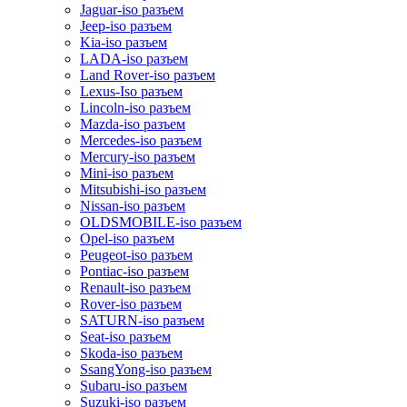
Jaguar-iso разъем
Jeep-iso разъем
Kia-iso разъем
LADA-iso разъем
Land Rover-iso разъем
Lexus-Iso разъем
Lincoln-iso разъем
Mazda-iso разъем
Mercedes-iso разъем
Mercury-iso разъем
Mini-iso разъем
Mitsubishi-iso разъем
Nissan-iso разъем
OLDSMOBILE-iso разъем
Opel-iso разъем
Peugeot-iso разъем
Pontiac-iso разъем
Renault-iso разъем
Rover-iso разъем
SATURN-iso разъем
Seat-iso разъем
Skoda-iso разъем
SsangYong-iso разъем
Subaru-iso разъем
Suzuki-iso разъем