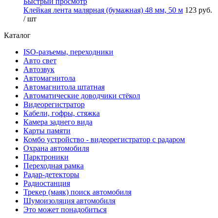
Быстрый просмотр
Клейкая лента малярная (бумажная) 48 мм, 50 м
123 руб.
/ шт
Каталог
ISO-разъемы, переходники
Авто свет
Автозвук
Автомагнитола
Автомагнитола штатная
Автоматические доводчики стёкол
Видеорегистратор
Кабели, гофры, стяжка
Камера заднего вида
Карты памяти
Комбо устройство - видеорегистратор с радаром
Охрана автомобиля
Парктроники
Переходная рамка
Радар-детекторы
Радиостанция
Трекер (маяк) поиск автомобиля
Шумоизоляция автомобиля
Это может понадобиться