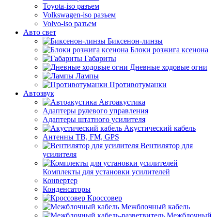
Toyota-iso разъем
Volkswagen-iso разъем
Volvo-iso разъем
Авто свет
Биксенон-линзы
Блоки розжига ксенона
Габариты
Дневные ходовые огни
Лампы
Противотуманки
Автозвук
Автоакустика
Адаптеры рулевого управления
Адаптеры штатного усилителя
Акустический кабель
Антенны ТВ, FM, GPS
Вентилятор для
усилителя
Комплекты для установки усилителей
Конвертер
Конденсаторы
Кроссовер
Межблочный кабель
Межблочный