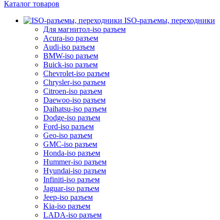
Каталог товаров
ISO-разъемы, переходники
Для магнитол-iso разъем
Acura-iso разъем
Audi-iso разъем
BMW-iso разъем
Buick-iso разъем
Chevrolet-iso разъем
Chrysler-iso разъем
Citroen-iso разъем
Daewoo-iso разъем
Daihatsu-iso разъем
Dodge-iso разъем
Ford-iso разъем
Geo-iso разъем
GMC-iso разъем
Honda-iso разъем
Hummer-iso разъем
Hyundai-iso разъем
Infiniti-iso разъем
Jaguar-iso разъем
Jeep-iso разъем
Kia-iso разъем
LADA-iso разъем