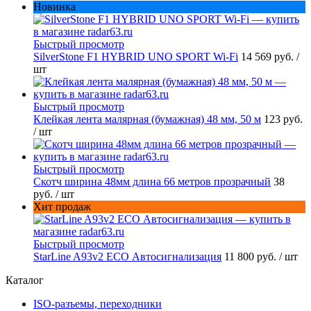
Новинка
Быстрый просмотр
SilverStone F1 HYBRID UNO SPORT Wi-Fi
14 569 руб.
/
шт
Быстрый просмотр
Клейкая лента малярная (бумажная) 48 мм, 50 м
123 руб.
/ шт
Быстрый просмотр
Скотч ширина 48мм длина 66 метров прозрачный
38
руб.
/ шт
Хит продаж
Быстрый просмотр
StarLine A93v2 ECO Автосигнализация
11 800 руб.
/ шт
Каталог
ISO-разъемы, переходники