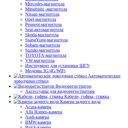
Mercedes-магнитола
Mitsubishi -магнитола
Nissan-магнитола
Opel-магнитола
Peugeot-магнитола
Seat-автомагнитола
Skoda-магнитола
SsangYong-магнитола
Subaru-магнитола
Suzuki-магнитола
TOYOTA-магнитола
VW-магнитола
Инструмент для установки ШГУ
Модемы 3G/4G/WiFi
Автоматические
доводчики стёкол
Видеорегистратор
Аксессуары для видеорегистратора
Кабели, гофры, стяжка
Камера заднего вида
Acura-камера
Alfa Romeo-камера
Audi-камера
BMW-камера
Buick-камера