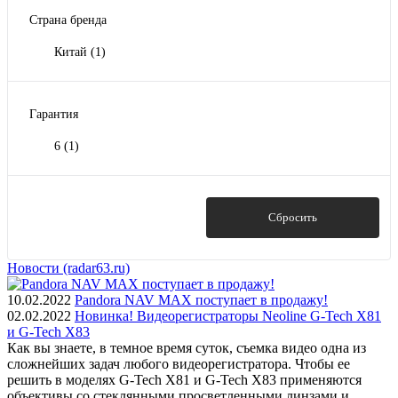
Страна бренда
Китай
(1)
Гарантия
6
(1)
Показать
Сбросить
Новости (radar63.ru)
10.02.2022
Pandora NAV MAX поступает в продажу!
02.02.2022
Новинка! Видеорегистраторы Neoline G-Tech X81
и G-Tech X83
Как вы знаете, в темное время суток, съемка видео одна из
сложнейших задач любого видеорегистратора. Чтобы ее
решить в моделях G-Tech X81 и G-Tech X83 применяются
объективы со стеклянными просветленными линзами и