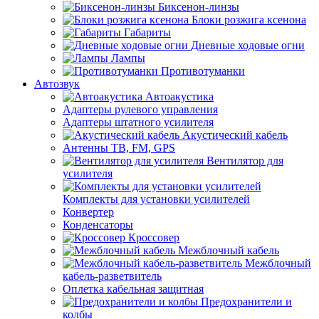
Биксенон-линзы
Блоки розжига ксенона
Габариты
Дневные ходовые огни
Лампы
Противотуманки
Автозвук
Автоакустика
Адаптеры рулевого управления
Адаптеры штатного усилителя
Акустический кабель
Антенны ТВ, FM, GPS
Вентилятор для
усилителя
Комплекты для установки усилителей
Конвертер
Конденсаторы
Кроссовер
Межблочный кабель
Межблочный
кабель-разветвитель
Оплетка кабельная защитная
Предохранители и
колбы