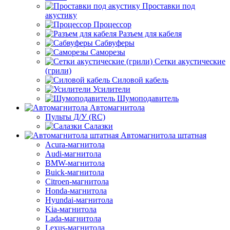
Проставки под
акустику
Процессор
Разъем для кабеля
Сабвуферы
Саморезы
Сетки акустические
(грили)
Силовой кабель
Усилители
Шумоподавитель
Автомагнитола
Пульты Д/У (RC)
Салазки
Автомагнитола штатная
Acura-магнитола
Audi-магнитола
BMW-магнитола
Buick-магнитола
Citroen-магнитола
Honda-магнитола
Hyundai-магнитола
Kia-магнитола
Lada-магнитола
Lexus-магнитола