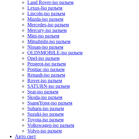
Land Rover-iso разъем
Lexus-Iso разъем
Lincoln-iso разъем
Mazda-iso разъем
Mercedes-iso разъем
Mercury-iso разъем
Mini-iso разъем
Mitsubishi-iso разъем
Nissan-iso разъем
OLDSMOBILE-iso разъем
Opel-iso разъем
Peugeot-iso разъем
Pontiac-iso разъем
Renault-iso разъем
Rover-iso разъем
SATURN-iso разъем
Seat-iso разъем
Skoda-iso разъем
SsangYong-iso разъем
Subaru-iso разъем
Suzuki-iso разъем
Toyota-iso разъем
Volkswagen-iso разъем
Volvo-iso разъем
Авто свет