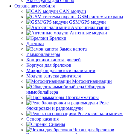
Аксессуары для Combo
Охрана автомобиля
CAN-модули
GSM системы охраны
GSM/GPS модули
Автосигнализация
Антенные модули
Брелоки
Датчики
Замок капота
Иммобилайзеры
Концевики капота, дверей
Корпуса для брелоков
Микрофон для автосигнализации
Модули запуска двигателя
Мотосигнализации
Обходчик
иммобилайзера
Программаторы
Реле
блокировки и радиомодули
Реле к сигнализациям
Сенсор касания
Сирены
Чехлы для брелоков