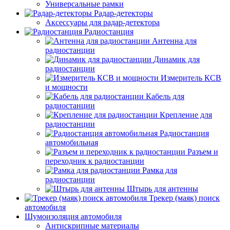
Универсальные рамки
Радар-детекторы
Аксессуары для радар-детектора
Радиостанция
Антенна для
радиостанции
Динамик для
радиостанции
Измеритель КСВ
и мощности
Кабель для
радиостанции
Крепление для
радиостанции
Радиостанция
автомобильная
Разъем и
переходник к радиостанции
Рамка для
радиостанции
Штырь для антенны
Трекер (маяк) поиск
автомобиля
Шумоизоляция автомобиля
Антискрипные материалы