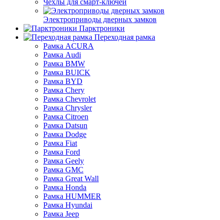
Чехлы для смарт-ключей
Электроприводы дверных замков
Парктроники
Переходная рамка
Рамка ACURA
Рамка Audi
Рамка BMW
Рамка BUICK
Рамка BYD
Рамка Chery
Рамка Chevrolet
Рамка Chrysler
Рамка Citroen
Рамка Datsun
Рамка Dodge
Рамка Fiat
Рамка Ford
Рамка Geely
Рамка GMC
Рамка Great Wall
Рамка Honda
Рамка HUMMER
Рамка Hyundai
Рамка Jeep