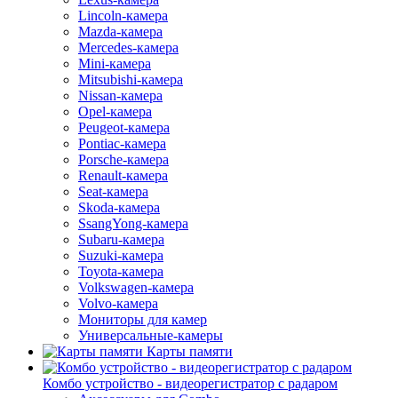
Lincoln-камера
Mazda-камера
Mercedes-камера
Mini-камера
Mitsubishi-камера
Nissan-камера
Opel-камера
Peugeot-камера
Pontiac-камера
Porsche-камера
Renault-камера
Seat-камера
Skoda-камера
SsangYong-камера
Subaru-камера
Suzuki-камера
Toyota-камера
Volkswagen-камера
Volvo-камера
Мониторы для камер
Универсальные-камеры
Карты памяти
Комбо устройство - видеорегистратор с радаром