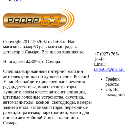
Copyright 2012-2026 © radar63.ru Наш
магазин - радар63.рф - магазин радар-
детектор в Самаре. Все права защищены.
+7 (927) 765-
14-44
Наш адрес: 443056, г. Самара
Email:
radar63@mail.ru
Специализированный интернет-магазин
автоэлектроники по лучшей цене в России!
График
У нас Вы найдете проверенные временем
работы
радар-детекторы, видеорегистраторы,
Сб, Вс:
лучшие в своем классе автосигнализации,
выходной
штатные головные устройства, акустика,
автомагнитолы, ксенон, светодиоды, камеры
заднего вида, автонавигаторы, переходные
рамки,iso-разъемы, парктроники, маяки для
поиска автомобиля! И все в наличии г.
Самара.