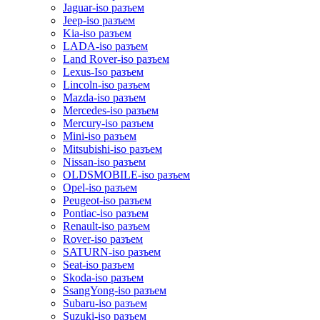
Jaguar-iso разъем
Jeep-iso разъем
Kia-iso разъем
LADA-iso разъем
Land Rover-iso разъем
Lexus-Iso разъем
Lincoln-iso разъем
Mazda-iso разъем
Mercedes-iso разъем
Mercury-iso разъем
Mini-iso разъем
Mitsubishi-iso разъем
Nissan-iso разъем
OLDSMOBILE-iso разъем
Opel-iso разъем
Peugeot-iso разъем
Pontiac-iso разъем
Renault-iso разъем
Rover-iso разъем
SATURN-iso разъем
Seat-iso разъем
Skoda-iso разъем
SsangYong-iso разъем
Subaru-iso разъем
Suzuki-iso разъем