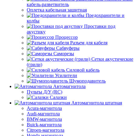
кабель-разветвитель
Оплетка кабельная защитная
Предохранители и
колбы
Проставки под
акустику
Процессор
Разъем для кабеля
Сабвуферы
Саморезы
Сетки акустические
(грили)
Силовой кабель
Усилители
Шумоподавитель
Автомагнитола
Пульты Д/У (RC)
Салазки
Автомагнитола штатная
Acura-магнитола
Audi-магнитола
BMW-магнитола
Buick-магнитола
Citroen-магнитола
Honda-магнитола