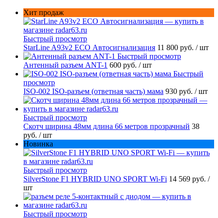
Хит продаж
Быстрый просмотр
StarLine A93v2 ECO Автосигнализация
11 800 руб.
/ шт
Быстрый просмотр
Антенный разъем ANT-1
600 руб.
/ шт
Быстрый
просмотр
ISO-002 ISO-разъем (ответная часть) мама
930 руб.
/ шт
Быстрый просмотр
Скотч ширина 48мм длина 66 метров прозрачный
38
руб.
/ шт
Новинка
Быстрый просмотр
SilverStone F1 HYBRID UNO SPORT Wi-Fi
14 569 руб.
/
шт
Быстрый просмотр