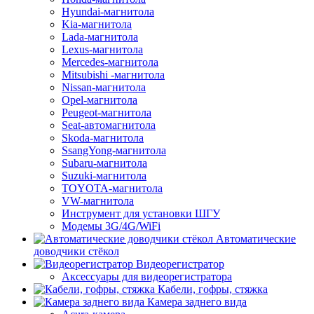
Hyundai-магнитола
Kia-магнитола
Lada-магнитола
Lexus-магнитола
Mercedes-магнитола
Mitsubishi -магнитола
Nissan-магнитола
Opel-магнитола
Peugeot-магнитола
Seat-автомагнитола
Skoda-магнитола
SsangYong-магнитола
Subaru-магнитола
Suzuki-магнитола
TOYOTA-магнитола
VW-магнитола
Инструмент для установки ШГУ
Модемы 3G/4G/WiFi
Автоматические
доводчики стёкол
Видеорегистратор
Аксессуары для видеорегистратора
Кабели, гофры, стяжка
Камера заднего вида