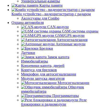
Универсальные-камеры
Карты памяти
Комбо устройство - видеорегистратор с радаром
Аксессуары для Combo
Охрана автомобиля
CAN-модули
GSM системы охраны
GSM/GPS модули
Автосигнализация
Антенные модули
Брелоки
Датчики
Замок капота
Иммобилайзеры
Концевики капота, дверей
Корпуса для брелоков
Микрофон для автосигнализации
Модули запуска двигателя
Мотосигнализации
Обходчик
иммобилайзера
Программаторы
Реле
блокировки и радиомодули