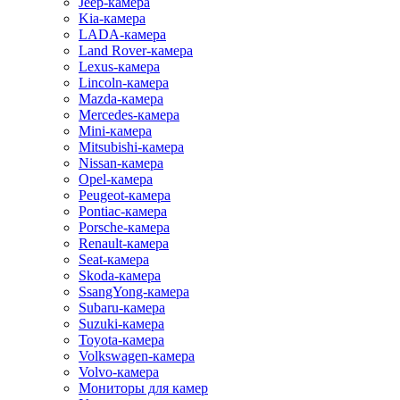
Jeep-камера
Kia-камера
LADA-камера
Land Rover-камера
Lexus-камера
Lincoln-камера
Mazda-камера
Mercedes-камера
Mini-камера
Mitsubishi-камера
Nissan-камера
Opel-камера
Peugeot-камера
Pontiac-камера
Porsche-камера
Renault-камера
Seat-камера
Skoda-камера
SsangYong-камера
Subaru-камера
Suzuki-камера
Toyota-камера
Volkswagen-камера
Volvo-камера
Мониторы для камер