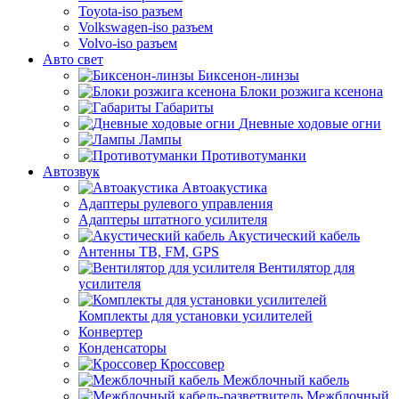
Toyota-iso разъем
Volkswagen-iso разъем
Volvo-iso разъем
Авто свет
Биксенон-линзы
Блоки розжига ксенона
Габариты
Дневные ходовые огни
Лампы
Противотуманки
Автозвук
Автоакустика
Адаптеры рулевого управления
Адаптеры штатного усилителя
Акустический кабель
Антенны ТВ, FM, GPS
Вентилятор для
усилителя
Комплекты для установки усилителей
Конвертер
Конденсаторы
Кроссовер
Межблочный кабель
Межблочный