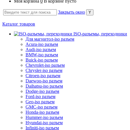
Моя корзина
0
В корзине пусто
Закрыть окно
Каталог товаров
ISO-разъемы, переходники
Для магнитол-iso разъем
Acura-iso разъем
Audi-iso разъем
BMW-iso разъем
Buick-iso разъем
Chevrolet-iso разъем
Chrysler-iso разъем
Citroen-iso разъем
Daewoo-iso разъем
Daihatsu-iso разъем
Dodge-iso разъем
Ford-iso разъем
Geo-iso разъем
GMC-iso разъем
Honda-iso разъем
Hummer-iso разъем
Hyundai-iso разъем
Infiniti-iso разъем