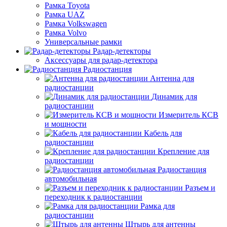
Рамка Toyota
Рамка UAZ
Рамка Volkswagen
Рамка Volvo
Универсальные рамки
Радар-детекторы
Аксессуары для радар-детектора
Радиостанция
Антенна для
радиостанции
Динамик для
радиостанции
Измеритель КСВ
и мощности
Кабель для
радиостанции
Крепление для
радиостанции
Радиостанция
автомобильная
Разъем и
переходник к радиостанции
Рамка для
радиостанции
Штырь для антенны