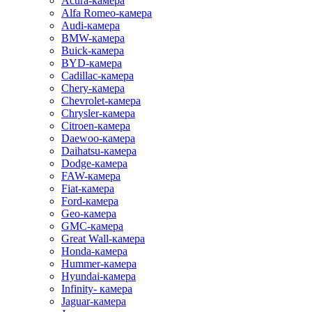
Acura-камера
Alfa Romeo-камера
Audi-камера
BMW-камера
Buick-камера
BYD-камера
Cadillac-камера
Chery-камера
Chevrolet-камера
Chrysler-камера
Citroen-камера
Daewoo-камера
Daihatsu-камера
Dodge-камера
FAW-камера
Fiat-камера
Ford-камера
Geo-камера
GMC-камера
Great Wall-камера
Honda-камера
Hummer-камера
Hyundai-камера
Infinity- камера
Jaguar-камера