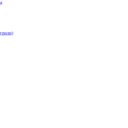
бы
(грили)