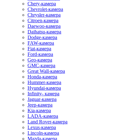
Chery-камера
Chevrolet-камера
Chrysler-камера
Citroen-камера
Daewoo-камера
Daihatsu-камера
Dodge-камера
FAW-камера
Fiat-камера
Ford-камера
Geo-камера
GMC-камера
Great Wall-камера
Honda-камера
Hummer-камера
Hyundai-камера
Infinity- камера
Jaguar-камера
Jeep-камера
Kia-камера
LADA-камера
Land Rover-камера
Lexus-камера
Lincoln-камера
Mazda-камера