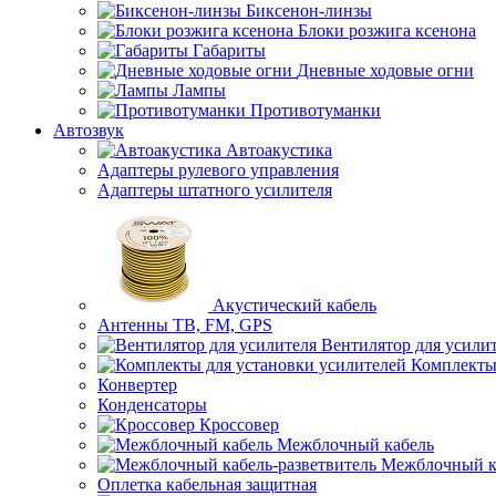
Биксенон-линзы
Блоки розжига ксенона
Габариты
Дневные ходовые огни
Лампы
Противотуманки
Автозвук
Автоакустика
Адаптеры рулевого управления
Адаптеры штатного усилителя
Акустический кабель
Антенны ТВ, FM, GPS
Вентилятор для усили
Комплекты
Конвертер
Конденсаторы
Кроссовер
Межблочный кабель
Межблочный ка
Оплетка кабельная защитная