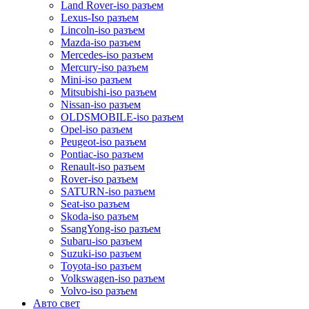
Land Rover-iso разъем
Lexus-Iso разъем
Lincoln-iso разъем
Mazda-iso разъем
Mercedes-iso разъем
Mercury-iso разъем
Mini-iso разъем
Mitsubishi-iso разъем
Nissan-iso разъем
OLDSMOBILE-iso разъем
Opel-iso разъем
Peugeot-iso разъем
Pontiac-iso разъем
Renault-iso разъем
Rover-iso разъем
SATURN-iso разъем
Seat-iso разъем
Skoda-iso разъем
SsangYong-iso разъем
Subaru-iso разъем
Suzuki-iso разъем
Toyota-iso разъем
Volkswagen-iso разъем
Volvo-iso разъем
Авто свет