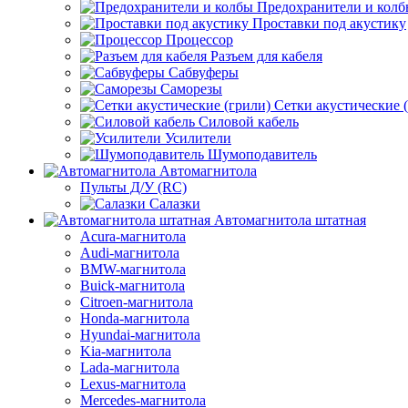
Предохранители и кол
Проставки под акустику
Процессор
Разъем для кабеля
Сабвуферы
Саморезы
Сетки акустические 
Силовой кабель
Усилители
Шумоподавитель
Автомагнитола
Пульты Д/У (RC)
Салазки
Автомагнитола штатная
Acura-магнитола
Audi-магнитола
BMW-магнитола
Buick-магнитола
Citroen-магнитола
Honda-магнитола
Hyundai-магнитола
Kia-магнитола
Lada-магнитола
Lexus-магнитола
Mercedes-магнитола