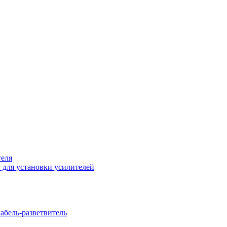
теля
 для установки усилителей
бель-разветвитель