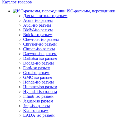
Каталог товаров
ISO-разъемы, переходники
Для магнитол-iso разъем
Acura-iso разъем
Audi-iso разъем
BMW-iso разъем
Buick-iso разъем
Chevrolet-iso разъем
Chrysler-iso разъем
Citroen-iso разъем
Daewoo-iso разъем
Daihatsu-iso разъем
Dodge-iso разъем
Ford-iso разъем
Geo-iso разъем
GMC-iso разъем
Honda-iso разъем
Hummer-iso разъем
Hyundai-iso разъем
Infiniti-iso разъем
Jaguar-iso разъем
Jeep-iso разъем
Kia-iso разъем
LADA-iso разъем