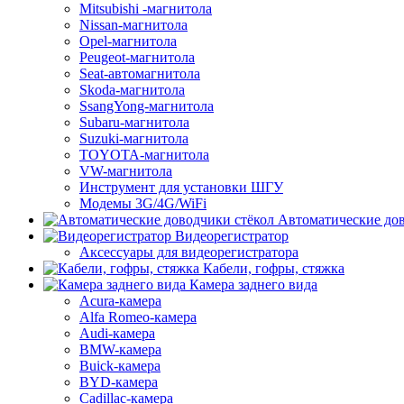
Mitsubishi -магнитола
Nissan-магнитола
Opel-магнитола
Peugeot-магнитола
Seat-автомагнитола
Skoda-магнитола
SsangYong-магнитола
Subaru-магнитола
Suzuki-магнитола
TOYOTA-магнитола
VW-магнитола
Инструмент для установки ШГУ
Модемы 3G/4G/WiFi
Автоматические дов
Видеорегистратор
Аксессуары для видеорегистратора
Кабели, гофры, стяжка
Камера заднего вида
Acura-камера
Alfa Romeo-камера
Audi-камера
BMW-камера
Buick-камера
BYD-камера
Cadillac-камера