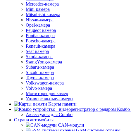
Mercedes-камера
Mini-камера
Mitsubishi-камера
Nissan-камера
Opel-камера
Peugeot-камера
Pontiac-камера
Porsche-камера
Renault-камера
Seat-камера
Skoda-камера
SsangYong-камера
Subaru-камера
Suzuki-камера
Toyota-камера
Volkswagen-камера
Volvo-камера
Мониторы для камер
Универсальные-камеры
Карты памяти
Комбо 
Аксессуары для Combo
Охрана автомобиля
CAN-модули
GSM системы охраны