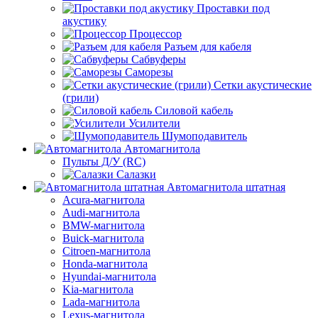
Проставки под
акустику
Процессор
Разъем для кабеля
Сабвуферы
Саморезы
Сетки акустические
(грили)
Силовой кабель
Усилители
Шумоподавитель
Автомагнитола
Пульты Д/У (RC)
Салазки
Автомагнитола штатная
Acura-магнитола
Audi-магнитола
BMW-магнитола
Buick-магнитола
Citroen-магнитола
Honda-магнитола
Hyundai-магнитола
Kia-магнитола
Lada-магнитола
Lexus-магнитола