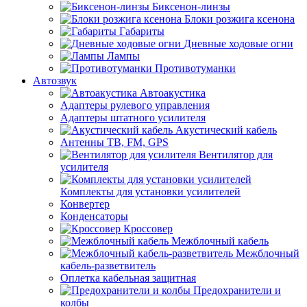
Биксенон-линзы
Блоки розжига ксенона
Габариты
Дневные ходовые огни
Лампы
Противотуманки
Автозвук
Автоакустика
Адаптеры рулевого управления
Адаптеры штатного усилителя
Акустический кабель
Антенны ТВ, FM, GPS
Вентилятор для
усилителя
Комплекты для установки усилителей
Конвертер
Конденсаторы
Кроссовер
Межблочный кабель
Межблочный
кабель-разветвитель
Оплетка кабельная защитная
Предохранители и
колбы