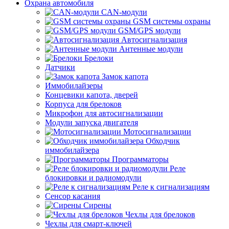
Охрана автомобиля
CAN-модули
GSM системы охраны
GSM/GPS модули
Автосигнализация
Антенные модули
Брелоки
Датчики
Замок капота
Иммобилайзеры
Концевики капота, дверей
Корпуса для брелоков
Микрофон для автосигнализации
Модули запуска двигателя
Мотосигнализации
Обходчик
иммобилайзера
Программаторы
Реле
блокировки и радиомодули
Реле к сигнализациям
Сенсор касания
Сирены
Чехлы для брелоков
Чехлы для смарт-ключей