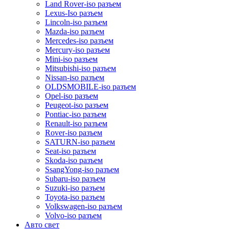
Land Rover-iso разъем
Lexus-Iso разъем
Lincoln-iso разъем
Mazda-iso разъем
Mercedes-iso разъем
Mercury-iso разъем
Mini-iso разъем
Mitsubishi-iso разъем
Nissan-iso разъем
OLDSMOBILE-iso разъем
Opel-iso разъем
Peugeot-iso разъем
Pontiac-iso разъем
Renault-iso разъем
Rover-iso разъем
SATURN-iso разъем
Seat-iso разъем
Skoda-iso разъем
SsangYong-iso разъем
Subaru-iso разъем
Suzuki-iso разъем
Toyota-iso разъем
Volkswagen-iso разъем
Volvo-iso разъем
Авто свет