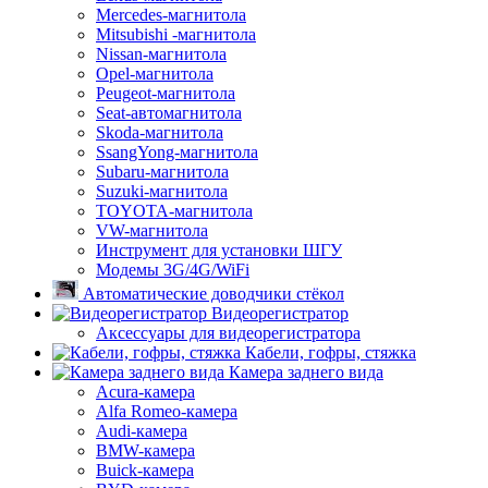
Mercedes-магнитола
Mitsubishi -магнитола
Nissan-магнитола
Opel-магнитола
Peugeot-магнитола
Seat-автомагнитола
Skoda-магнитола
SsangYong-магнитола
Subaru-магнитола
Suzuki-магнитола
TOYOTA-магнитола
VW-магнитола
Инструмент для установки ШГУ
Модемы 3G/4G/WiFi
Автоматические доводчики стёкол
Видеорегистратор
Аксессуары для видеорегистратора
Кабели, гофры, стяжка
Камера заднего вида
Acura-камера
Alfa Romeo-камера
Audi-камера
BMW-камера
Buick-камера