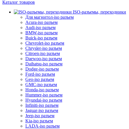
Каталог товаров
ISO-разъемы, переходники
Для магнитол-iso разъем
Acura-iso разъем
Audi-iso разъем
BMW-iso разъем
Buick-iso разъем
Chevrolet-iso разъем
Chrysler-iso разъем
Citroen-iso разъем
Daewoo-iso разъем
Daihatsu-iso разъем
Dodge-iso разъем
Ford-iso разъем
Geo-iso разъем
GMC-iso разъем
Honda-iso разъем
Hummer-iso разъем
Hyundai-iso разъем
Infiniti-iso разъем
Jaguar-iso разъем
Jeep-iso разъем
Kia-iso разъем
LADA-iso разъем