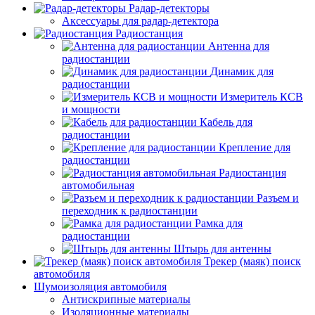
Радар-детекторы
Аксессуары для радар-детектора
Радиостанция
Антенна для
радиостанции
Динамик для
радиостанции
Измеритель КСВ
и мощности
Кабель для
радиостанции
Крепление для
радиостанции
Радиостанция
автомобильная
Разъем и
переходник к радиостанции
Рамка для
радиостанции
Штырь для антенны
Трекер (маяк) поиск
автомобиля
Шумоизоляция автомобиля
Антискрипные материалы
Изоляционные материалы