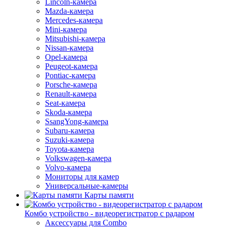
Lincoln-камера
Mazda-камера
Mercedes-камера
Mini-камера
Mitsubishi-камера
Nissan-камера
Opel-камера
Peugeot-камера
Pontiac-камера
Porsche-камера
Renault-камера
Seat-камера
Skoda-камера
SsangYong-камера
Subaru-камера
Suzuki-камера
Toyota-камера
Volkswagen-камера
Volvo-камера
Мониторы для камер
Универсальные-камеры
Карты памяти
Комбо устройство - видеорегистратор с радаром
Аксессуары для Combo