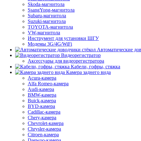
Skoda-магнитола
SsangYong-магнитола
Subaru-магнитола
Suzuki-магнитола
TOYOTA-магнитола
VW-магнитола
Инструмент для установки ШГУ
Модемы 3G/4G/WiFi
Автоматические дов
Видеорегистратор
Аксессуары для видеорегистратора
Кабели, гофры, стяжка
Камера заднего вида
Acura-камера
Alfa Romeo-камера
Audi-камера
BMW-камера
Buick-камера
BYD-камера
Cadillac-камера
Chery-камера
Chevrolet-камера
Chrysler-камера
Citroen-камера
Daewoo-камера