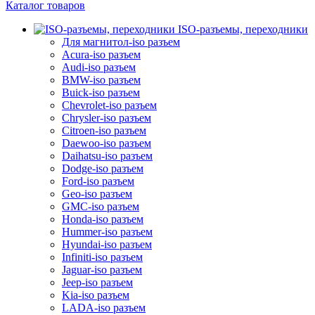
Каталог товаров
ISO-разъемы, переходники
Для магнитол-iso разъем
Acura-iso разъем
Audi-iso разъем
BMW-iso разъем
Buick-iso разъем
Chevrolet-iso разъем
Chrysler-iso разъем
Citroen-iso разъем
Daewoo-iso разъем
Daihatsu-iso разъем
Dodge-iso разъем
Ford-iso разъем
Geo-iso разъем
GMC-iso разъем
Honda-iso разъем
Hummer-iso разъем
Hyundai-iso разъем
Infiniti-iso разъем
Jaguar-iso разъем
Jeep-iso разъем
Kia-iso разъем
LADA-iso разъем