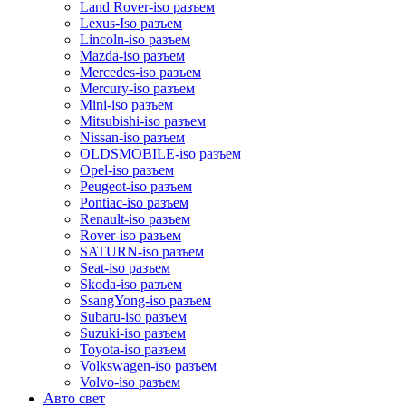
Land Rover-iso разъем
Lexus-Iso разъем
Lincoln-iso разъем
Mazda-iso разъем
Mercedes-iso разъем
Mercury-iso разъем
Mini-iso разъем
Mitsubishi-iso разъем
Nissan-iso разъем
OLDSMOBILE-iso разъем
Opel-iso разъем
Peugeot-iso разъем
Pontiac-iso разъем
Renault-iso разъем
Rover-iso разъем
SATURN-iso разъем
Seat-iso разъем
Skoda-iso разъем
SsangYong-iso разъем
Subaru-iso разъем
Suzuki-iso разъем
Toyota-iso разъем
Volkswagen-iso разъем
Volvo-iso разъем
Авто свет