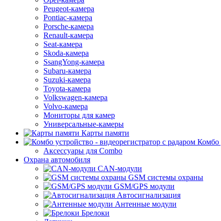
Peugeot-камера
Pontiac-камера
Porsche-камера
Renault-камера
Seat-камера
Skoda-камера
SsangYong-камера
Subaru-камера
Suzuki-камера
Toyota-камера
Volkswagen-камера
Volvo-камера
Мониторы для камер
Универсальные-камеры
Карты памяти
Комбо 
Аксессуары для Combo
Охрана автомобиля
CAN-модули
GSM системы охраны
GSM/GPS модули
Автосигнализация
Антенные модули
Брелоки