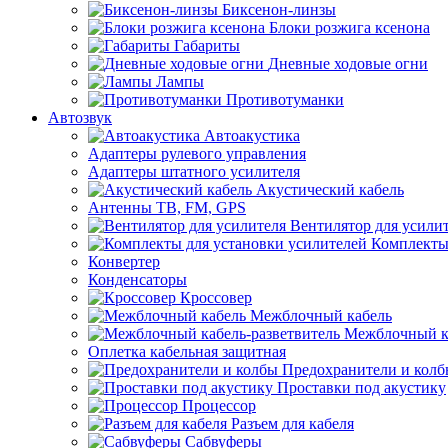
Биксенон-линзы
Блоки розжига ксенона
Габариты
Дневные ходовые огни
Лампы
Противотуманки
Автозвук
Автоакустика
Адаптеры рулевого управления
Адаптеры штатного усилителя
Акустический кабель
Антенны ТВ, FM, GPS
Вентилятор для усили
Комплекты
Конвертер
Конденсаторы
Кроссовер
Межблочный кабель
Межблочный ка
Оплетка кабельная защитная
Предохранители и кол
Проставки под акустику
Процессор
Разъем для кабеля
Сабвуферы