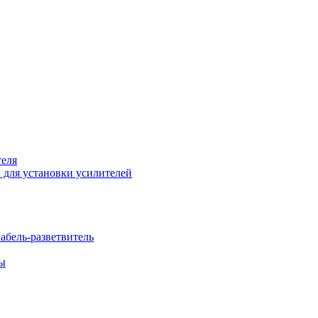
теля
 для установки усилителей
бель-разветвитель
бы