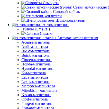
Саморезы
Сетки акустические 
Силовой кабель
Усилители
Шумоподавитель
Автомагнитола
Пульты Д/У (RC)
Салазки
Автомагнитола штатная
Acura-магнитола
Audi-магнитола
BMW-магнитола
Buick-магнитола
Citroen-магнитола
Honda-магнитола
Hyundai-магнитола
Kia-магнитола
Lada-магнитола
Lexus-магнитола
Mercedes-магнитола
Mitsubishi -магнитола
Nissan-магнитола
Opel-магнитола
Peugeot-магнитола
Seat-автомагнитола