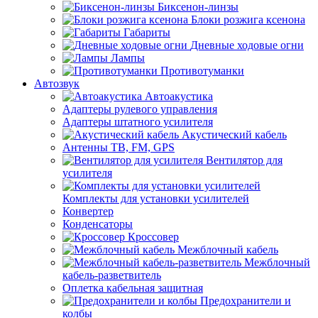
Биксенон-линзы
Блоки розжига ксенона
Габариты
Дневные ходовые огни
Лампы
Противотуманки
Автозвук
Автоакустика
Адаптеры рулевого управления
Адаптеры штатного усилителя
Акустический кабель
Антенны ТВ, FM, GPS
Вентилятор для
усилителя
Комплекты для установки усилителей
Конвертер
Конденсаторы
Кроссовер
Межблочный кабель
Межблочный
кабель-разветвитель
Оплетка кабельная защитная
Предохранители и
колбы