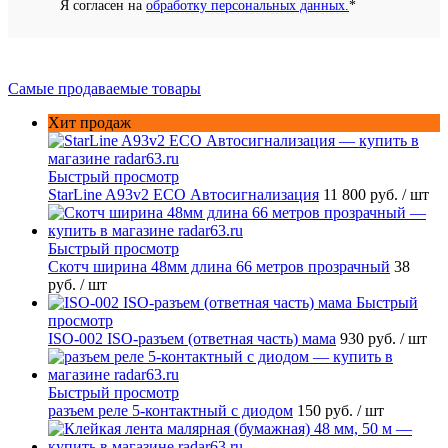
Я согласен на
обработку персональных данных.
*
Самые продаваемые товары
Хит продаж
Быстрый просмотр
StarLine A93v2 ECO Автосигнализация
11 800 руб.
/ шт
Быстрый просмотр
Скотч ширина 48мм длина 66 метров прозрачный
38
руб.
/ шт
Быстрый
просмотр
ISO-002 ISO-разъем (ответная часть) мама
930 руб.
/ шт
Быстрый просмотр
разъем реле 5-контактный с диодом
150 руб.
/ шт