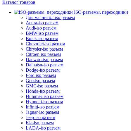
Каталог товаров
ISO-разъемы, переходники
Для магнитол-iso разъем
Acura-iso разъем
Audi-iso разъем
BMW-iso разъем
Buick-iso разъем
Chevrolet-iso разъем
Chrysler-iso разъем
Citroen-iso разъем
Daewoo-iso разъем
Daihatsu-iso разъем
Dodge-iso разъем
Ford-iso разъем
Geo-iso разъем
GMC-iso разъем
Honda-iso разъем
Hummer-iso разъем
Hyundai-iso разъем
Infiniti-iso разъем
Jaguar-iso разъем
Jeep-iso разъем
Kia-iso разъем
LADA-iso разъем