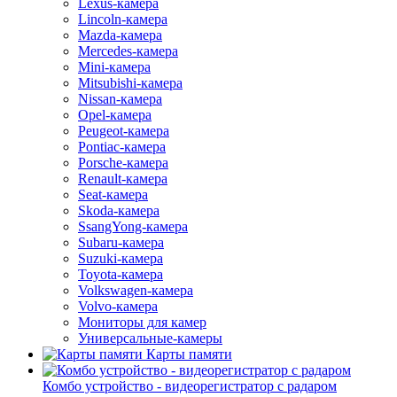
Lexus-камера
Lincoln-камера
Mazda-камера
Mercedes-камера
Mini-камера
Mitsubishi-камера
Nissan-камера
Opel-камера
Peugeot-камера
Pontiac-камера
Porsche-камера
Renault-камера
Seat-камера
Skoda-камера
SsangYong-камера
Subaru-камера
Suzuki-камера
Toyota-камера
Volkswagen-камера
Volvo-камера
Мониторы для камер
Универсальные-камеры
Карты памяти
Комбо устройство - видеорегистратор с радаром