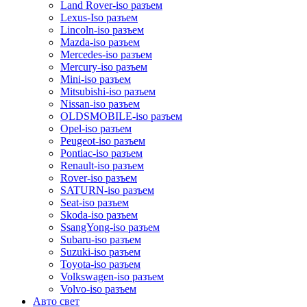
Land Rover-iso разъем
Lexus-Iso разъем
Lincoln-iso разъем
Mazda-iso разъем
Mercedes-iso разъем
Mercury-iso разъем
Mini-iso разъем
Mitsubishi-iso разъем
Nissan-iso разъем
OLDSMOBILE-iso разъем
Opel-iso разъем
Peugeot-iso разъем
Pontiac-iso разъем
Renault-iso разъем
Rover-iso разъем
SATURN-iso разъем
Seat-iso разъем
Skoda-iso разъем
SsangYong-iso разъем
Subaru-iso разъем
Suzuki-iso разъем
Toyota-iso разъем
Volkswagen-iso разъем
Volvo-iso разъем
Авто свет