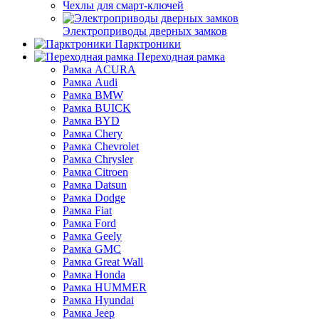
Чехлы для смарт-ключей
Электроприводы дверных замков
Парктроники
Переходная рамка
Рамка ACURA
Рамка Audi
Рамка BMW
Рамка BUICK
Рамка BYD
Рамка Chery
Рамка Chevrolet
Рамка Chrysler
Рамка Citroen
Рамка Datsun
Рамка Dodge
Рамка Fiat
Рамка Ford
Рамка Geely
Рамка GMC
Рамка Great Wall
Рамка Honda
Рамка HUMMER
Рамка Hyundai
Рамка Jeep