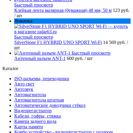
Быстрый просмотр
Клейкая лента малярная (бумажная) 48 мм, 50 м
123 руб.
/ шт
Новинка
Быстрый просмотр
SilverStone F1 HYBRID UNO SPORT Wi-Fi
14 569 руб.
/
шт
Быстрый просмотр
Антенный разъем ANT-1
600 руб.
/ шт
Каталог
ISO-разъемы, переходники
Авто свет
Автозвук
Автомагнитола
Автомагнитола штатная
Автоматические доводчики стёкол
Видеорегистратор
Кабели, гофры, стяжка
Камера заднего вида
Карты памяти
Комбо устройство - видеорегистратор с радаром