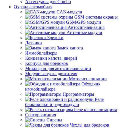
Аксессуары для Combo
Охрана автомобиля
CAN-модули
GSM системы охраны
GSM/GPS модули
Автосигнализация
Антенные модули
Брелоки
Датчики
Замок капота
Иммобилайзеры
Концевики капота, дверей
Корпуса для брелоков
Микрофон для автосигнализации
Модули запуска двигателя
Мотосигнализации
Обходчик
иммобилайзера
Программаторы
Реле
блокировки и радиомодули
Реле к сигнализациям
Сенсор касания
Сирены
Чехлы для брелоков