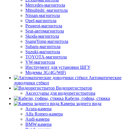
Mercedes-магнитола
Mitsubishi -магнитола
Nissan-магнитола
Opel-магнитола
Peugeot-магнитола
Seat-автомагнитола
Skoda-магнитола
SsangYong-магнитола
Subaru-магнитола
Suzuki-магнитола
TOYOTA-магнитола
VW-магнитола
Инструмент для установки ШГУ
Модемы 3G/4G/WiFi
Автоматические
доводчики стёкол
Видеорегистратор
Аксессуары для видеорегистратора
Кабели, гофры, стяжка
Камера заднего вида
Acura-камера
Alfa Romeo-камера
Audi-камера
BMW-камера