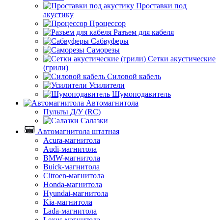
Проставки под
акустику
Процессор
Разъем для кабеля
Сабвуферы
Саморезы
Сетки акустические
(грили)
Силовой кабель
Усилители
Шумоподавитель
Автомагнитола
Пульты Д/У (RC)
Салазки
Автомагнитола штатная
Acura-магнитола
Audi-магнитола
BMW-магнитола
Buick-магнитола
Citroen-магнитола
Honda-магнитола
Hyundai-магнитола
Kia-магнитола
Lada-магнитола
Lexus-магнитола