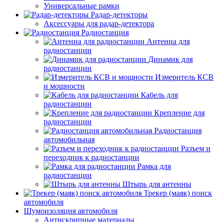
Универсальные рамки
Радар-детекторы
Аксессуары для радар-детектора
Радиостанция
Антенна для
радиостанции
Динамик для
радиостанции
Измеритель КСВ
и мощности
Кабель для
радиостанции
Крепление для
радиостанции
Радиостанция
автомобильная
Разъем и
переходник к радиостанции
Рамка для
радиостанции
Штырь для антенны
Трекер (маяк) поиск
автомобиля
Шумоизоляция автомобиля
Антискрипные материалы