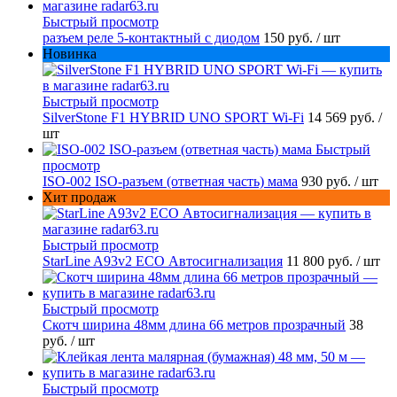
Быстрый просмотр
разъем реле 5-контактный с диодом
150 руб.
/ шт
Новинка
Быстрый просмотр
SilverStone F1 HYBRID UNO SPORT Wi-Fi
14 569 руб.
/
шт
Быстрый
просмотр
ISO-002 ISO-разъем (ответная часть) мама
930 руб.
/ шт
Хит продаж
Быстрый просмотр
StarLine A93v2 ECO Автосигнализация
11 800 руб.
/ шт
Быстрый просмотр
Скотч ширина 48мм длина 66 метров прозрачный
38
руб.
/ шт
Быстрый просмотр