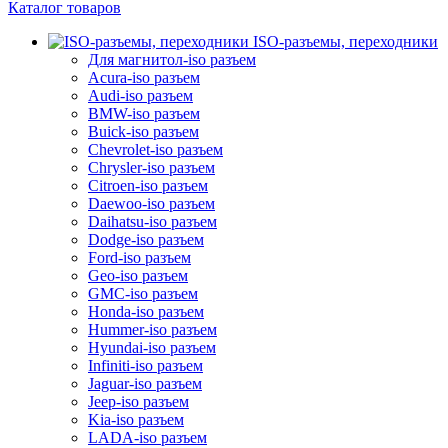
Каталог товаров
ISO-разъемы, переходники
Для магнитол-iso разъем
Acura-iso разъем
Audi-iso разъем
BMW-iso разъем
Buick-iso разъем
Chevrolet-iso разъем
Chrysler-iso разъем
Citroen-iso разъем
Daewoo-iso разъем
Daihatsu-iso разъем
Dodge-iso разъем
Ford-iso разъем
Geo-iso разъем
GMC-iso разъем
Honda-iso разъем
Hummer-iso разъем
Hyundai-iso разъем
Infiniti-iso разъем
Jaguar-iso разъем
Jeep-iso разъем
Kia-iso разъем
LADA-iso разъем