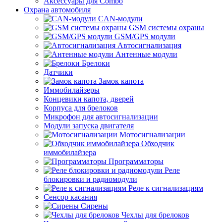
Аксессуары для Combo
Охрана автомобиля
CAN-модули
GSM системы охраны
GSM/GPS модули
Автосигнализация
Антенные модули
Брелоки
Датчики
Замок капота
Иммобилайзеры
Концевики капота, дверей
Корпуса для брелоков
Микрофон для автосигнализации
Модули запуска двигателя
Мотосигнализации
Обходчик
иммобилайзера
Программаторы
Реле
блокировки и радиомодули
Реле к сигнализациям
Сенсор касания
Сирены
Чехлы для брелоков