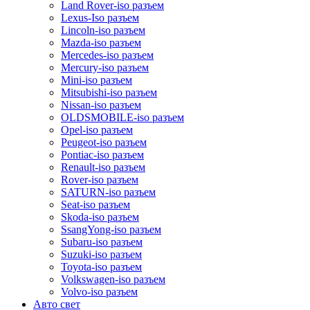
Land Rover-iso разъем
Lexus-Iso разъем
Lincoln-iso разъем
Mazda-iso разъем
Mercedes-iso разъем
Mercury-iso разъем
Mini-iso разъем
Mitsubishi-iso разъем
Nissan-iso разъем
OLDSMOBILE-iso разъем
Opel-iso разъем
Peugeot-iso разъем
Pontiac-iso разъем
Renault-iso разъем
Rover-iso разъем
SATURN-iso разъем
Seat-iso разъем
Skoda-iso разъем
SsangYong-iso разъем
Subaru-iso разъем
Suzuki-iso разъем
Toyota-iso разъем
Volkswagen-iso разъем
Volvo-iso разъем
Авто свет