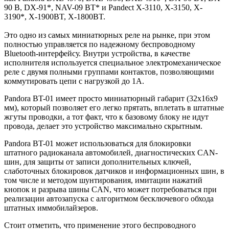
90 B, DX-91*, NAV-09 BT* и Pandect X-3110, X-3150, X-
3190*, X-1900BT, X-1800BT.
Это одно из самых миниатюрных реле на рынке, при этом
полностью управляется по надежному беспроводному
Bluetooth-интерфейсу. Внутри устройства, в качестве
исполнителя используется специальное электромеханическое
реле с двумя полными группами контактов, позволяющими
коммутировать цепи с нагрузкой до 1А.
Pandora BT-01 имеет просто миниатюрный габарит (32х16х9
мм), который позволяет его легко прятать, вплетать в штатные
жгуты проводки, а тот факт, что к базовому блоку не идут
провода, делает это устройство максимально скрытным.
Pandora BT-01 может использоваться для блокировки
штатного радиоканала автомобилей, диагностических CAN-
шин, для защиты от записи дополнительных ключей,
слаботочных блокировок датчиков и информационных шин, в
том числе и методом шунтирования, имитации нажатий
кнопок и разрыва шины CAN, что может потребоваться при
реализации автозапуска с алгоритмом бесключевого обхода
штатных иммобилайзеров.
Стоит отметить, что применение этого беспроводного