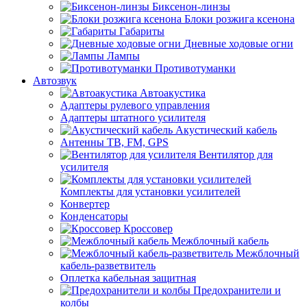
Биксенон-линзы
Блоки розжига ксенона
Габариты
Дневные ходовые огни
Лампы
Противотуманки
Автозвук
Автоакустика
Адаптеры рулевого управления
Адаптеры штатного усилителя
Акустический кабель
Антенны ТВ, FM, GPS
Вентилятор для
усилителя
Комплекты для установки усилителей
Конвертер
Конденсаторы
Кроссовер
Межблочный кабель
Межблочный
кабель-разветвитель
Оплетка кабельная защитная
Предохранители и
колбы