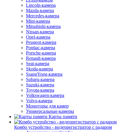
Lincoln-камера
Mazda-камера
Mercedes-камера
Mini-камера
Mitsubishi-камера
Nissan-камера
Opel-камера
Peugeot-камера
Pontiac-камера
Porsche-камера
Renault-камера
Seat-камера
Skoda-камера
SsangYong-камера
Subaru-камера
Suzuki-камера
Toyota-камера
Volkswagen-камера
Volvo-камера
Мониторы для камер
Универсальные-камеры
Карты памяти
Комбо устройство - видеорегистратор с радаром