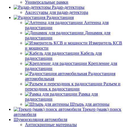
Универсальные рамки
Радар-детекторы
Аксессуары для радар-детектора
Радиостанция
Антенна для
радиостанции
Динамик для
радиостанции
Измеритель КСВ
и мощности
Кабель для
радиостанции
Крепление для
радиостанции
Радиостанция
автомобильная
Разъем и
переходник к радиостанции
Рамка для
радиостанции
Штырь для антенны
Трекер (маяк) поиск
автомобиля
Шумоизоляция автомобиля
Антискрипные материалы