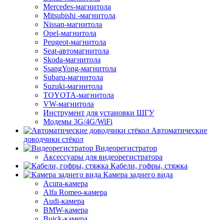
Mercedes-магнитола
Mitsubishi -магнитола
Nissan-магнитола
Opel-магнитола
Peugeot-магнитола
Seat-автомагнитола
Skoda-магнитола
SsangYong-магнитола
Subaru-магнитола
Suzuki-магнитола
TOYOTA-магнитола
VW-магнитола
Инструмент для установки ШГУ
Модемы 3G/4G/WiFi
Автоматические
доводчики стёкол
Видеорегистратор
Аксессуары для видеорегистратора
Кабели, гофры, стяжка
Камера заднего вида
Acura-камера
Alfa Romeo-камера
Audi-камера
BMW-камера
Buick-камера