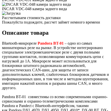
INCAR VDC-048 камера заднего вида
Рассчитываем стоимость доставки
Пожалуйста подождите, рассчет займет немного времени
Описание товара
Bluetooth-микрореле
Pandora BT-01
– одно из самых
миниатюрных реле на рынке. В устройстве интегрировано
специальное электромеханическое реле с двумя полными
группами контактов, позволяющими коммутировать цепи с
нагрузкой до 1А. Микрореле может использоваться для
блокировки штатного радиоканала автомобилей,
диагностических CAN-шин, для защиты от записи
дополнительных ключей, слаботочных блокировок датчиков и
информационных шин, в том числе и методом шунтирования,
имитации нажатий кнопок и разрыва шины CAN, и много
другого.
Pandora BT-01 совместимы со всеми современными охранно-
сервисными и охранно-телеметрическими комплексами
Pandora и Pandect c Bluetooth-интерфейсом, такими
как Pandora DXL 4970, DXL 4950, DXL 4910*, DX-90 BT, DX-