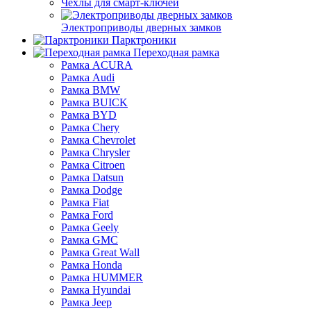
Чехлы для смарт-ключей
Электроприводы дверных замков
Парктроники
Переходная рамка
Рамка ACURA
Рамка Audi
Рамка BMW
Рамка BUICK
Рамка BYD
Рамка Chery
Рамка Chevrolet
Рамка Chrysler
Рамка Citroen
Рамка Datsun
Рамка Dodge
Рамка Fiat
Рамка Ford
Рамка Geely
Рамка GMC
Рамка Great Wall
Рамка Honda
Рамка HUMMER
Рамка Hyundai
Рамка Jeep