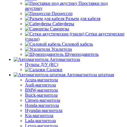
Проставки под
акустику
Процессор
Разъем для кабеля
Сабвуферы
Саморезы
Сетки акустические
(грили)
Силовой кабель
Усилители
Шумоподавитель
Автомагнитола
Пульты Д/У (RC)
Салазки
Автомагнитола штатная
Acura-магнитола
Audi-магнитола
BMW-магнитола
Buick-магнитола
Citroen-магнитола
Honda-магнитола
Hyundai-магнитола
Kia-магнитола
Lada-магнитола
Lexus-магнитола