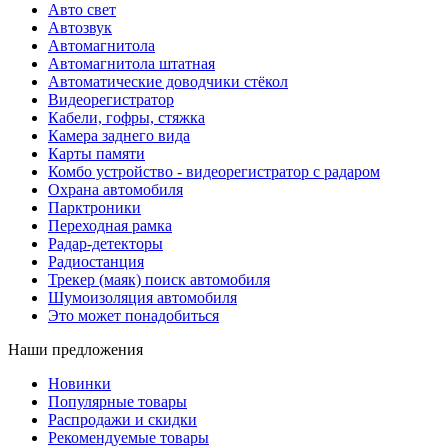
Авто свет
Автозвук
Автомагнитола
Автомагнитола штатная
Автоматические доводчики стёкол
Видеорегистратор
Кабели, гофры, стяжка
Камера заднего вида
Карты памяти
Комбо устройство - видеорегистратор с радаром
Охрана автомобиля
Парктроники
Переходная рамка
Радар-детекторы
Радиостанция
Трекер (маяк) поиск автомобиля
Шумоизоляция автомобиля
Это может понадобиться
Наши предложения
Новинки
Популярные товары
Распродажи и скидки
Рекомендуемые товары