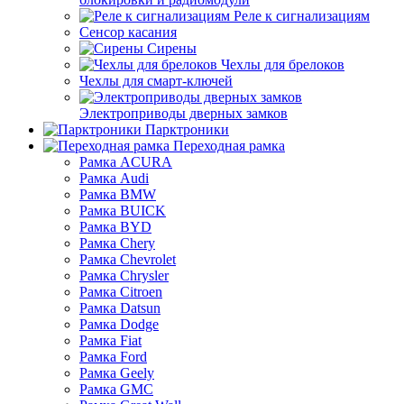
Реле к сигнализациям
Сенсор касания
Сирены
Чехлы для брелоков
Чехлы для смарт-ключей
Электроприводы дверных замков
Парктроники
Переходная рамка
Рамка ACURA
Рамка Audi
Рамка BMW
Рамка BUICK
Рамка BYD
Рамка Chery
Рамка Chevrolet
Рамка Chrysler
Рамка Citroen
Рамка Datsun
Рамка Dodge
Рамка Fiat
Рамка Ford
Рамка Geely
Рамка GMC