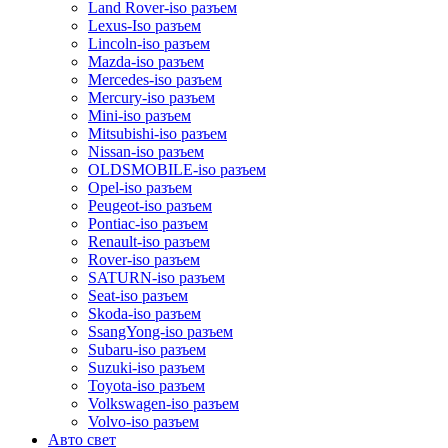
Land Rover-iso разъем
Lexus-Iso разъем
Lincoln-iso разъем
Mazda-iso разъем
Mercedes-iso разъем
Mercury-iso разъем
Mini-iso разъем
Mitsubishi-iso разъем
Nissan-iso разъем
OLDSMOBILE-iso разъем
Opel-iso разъем
Peugeot-iso разъем
Pontiac-iso разъем
Renault-iso разъем
Rover-iso разъем
SATURN-iso разъем
Seat-iso разъем
Skoda-iso разъем
SsangYong-iso разъем
Subaru-iso разъем
Suzuki-iso разъем
Toyota-iso разъем
Volkswagen-iso разъем
Volvo-iso разъем
Авто свет