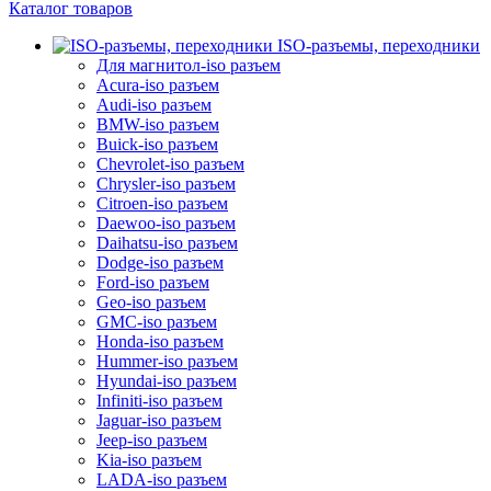
Каталог товаров
ISO-разъемы, переходники
Для магнитол-iso разъем
Acura-iso разъем
Audi-iso разъем
BMW-iso разъем
Buick-iso разъем
Chevrolet-iso разъем
Chrysler-iso разъем
Citroen-iso разъем
Daewoo-iso разъем
Daihatsu-iso разъем
Dodge-iso разъем
Ford-iso разъем
Geo-iso разъем
GMC-iso разъем
Honda-iso разъем
Hummer-iso разъем
Hyundai-iso разъем
Infiniti-iso разъем
Jaguar-iso разъем
Jeep-iso разъем
Kia-iso разъем
LADA-iso разъем