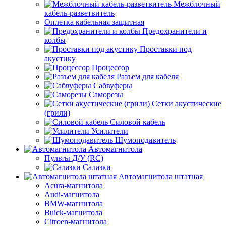
Межблочный
кабель-разветвитель
Оплетка кабельная защитная
Предохранители и
колбы
Проставки под
акустику
Процессор
Разъем для кабеля
Сабвуферы
Саморезы
Сетки акустические
(грили)
Силовой кабель
Усилители
Шумоподавитель
Автомагнитола
Пульты Д/У (RC)
Салазки
Автомагнитола штатная
Acura-магнитола
Audi-магнитола
BMW-магнитола
Buick-магнитола
Citroen-магнитола