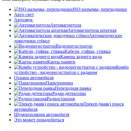
ISO-разъемы, переходники
Авто свет
Автозвук
Автомагнитола
Автомагнитола штатная
Автоматические
доводчики стёкол
Видеорегистратор
Кабели, гофры, стяжка
Камера заднего вида
Карты памяти
Комбо
устройство - видеорегистратор с радаром
Охрана автомобиля
Парктроники
Переходная рамка
Радар-детекторы
Радиостанция
Трекер (маяк) поиск
автомобиля
Шумоизоляция автомобиля
Это может понадобиться