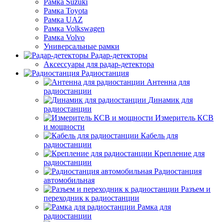
Рамка Suzuki
Рамка Toyota
Рамка UAZ
Рамка Volkswagen
Рамка Volvo
Универсальные рамки
Радар-детекторы
Аксессуары для радар-детектора
Радиостанция
Антенна для
радиостанции
Динамик для
радиостанции
Измеритель КСВ
и мощности
Кабель для
радиостанции
Крепление для
радиостанции
Радиостанция
автомобильная
Разъем и
переходник к радиостанции
Рамка для
радиостанции