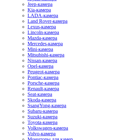
Jeep-камера
Kia-камера
LADA-камера
Land Rover-камера
Lexus-камера
Lincoln-камера
Mazda-камера
Mercedes-камера
Mini-камера
Mitsubishi-камера
Nissan-камера
Opel-камера
Peugeot-камера
Pontiac-камера
Porsche-камера
Renault-камера
Seat-камера
Skoda-камера
SsangYong-камера
Subaru-камера
Suzuki-камера
Toyota-камера
Volkswagen-камера
Volvo-камера
Мониторы для камер