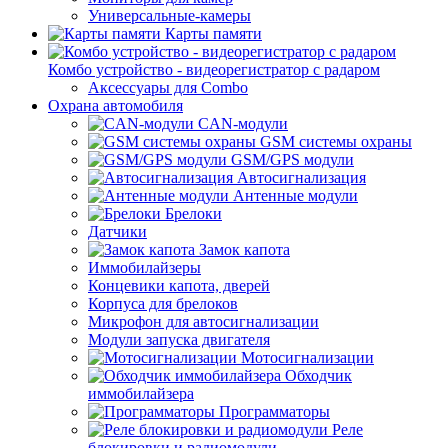
Универсальные-камеры
Карты памяти
Комбо устройство - видеорегистратор с радаром
Аксессуары для Combo
Охрана автомобиля
CAN-модули
GSM системы охраны
GSM/GPS модули
Автосигнализация
Антенные модули
Брелоки
Датчики
Замок капота
Иммобилайзеры
Концевики капота, дверей
Корпуса для брелоков
Микрофон для автосигнализации
Модули запуска двигателя
Мотосигнализации
Обходчик
иммобилайзера
Программаторы
Реле
блокировки и радиомодули