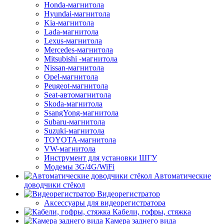
Honda-магнитола
Hyundai-магнитола
Kia-магнитола
Lada-магнитола
Lexus-магнитола
Mercedes-магнитола
Mitsubishi -магнитола
Nissan-магнитола
Opel-магнитола
Peugeot-магнитола
Seat-автомагнитола
Skoda-магнитола
SsangYong-магнитола
Subaru-магнитола
Suzuki-магнитола
TOYOTA-магнитола
VW-магнитола
Инструмент для установки ШГУ
Модемы 3G/4G/WiFi
Автоматические
доводчики стёкол
Видеорегистратор
Аксессуары для видеорегистратора
Кабели, гофры, стяжка
Камера заднего вида