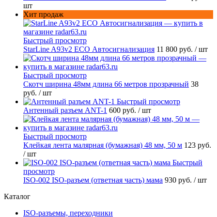
шт
Хит продаж
Быстрый просмотр
StarLine A93v2 ECO Автосигнализация
11 800 руб.
/ шт
Быстрый просмотр
Скотч ширина 48мм длина 66 метров прозрачный
38
руб.
/ шт
Быстрый просмотр
Антенный разъем ANT-1
600 руб.
/ шт
Быстрый просмотр
Клейкая лента малярная (бумажная) 48 мм, 50 м
123 руб.
/ шт
Быстрый
просмотр
ISO-002 ISO-разъем (ответная часть) мама
930 руб.
/ шт
Каталог
ISO-разъемы, переходники