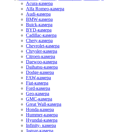
Acura-камера
Alfa Romeo-камера
Audi-камера
BMW-камера
Buick-камера
BYD-камера
Cadillac-камера
Chery-камера
Chevrolet-камера
Chrysler-камера
Citroen-камера
Daewoo-камера
Daihatsu-камера
Dodge-камера
FAW-камера
Fiat-камера
Ford-камера
Geo-камера
GMC-камера
Great Wall-камера
Honda-камера
Hummer-камера
Hyundai-камера
Infinity- камера
Jaguar-камера