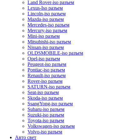
Land Rover-iso разъем
Lexus-Iso разъем
Lincoln-iso разъем
Mazda-iso разъем
Mercedes-iso разъем
Mercury-iso разъем
Mini-iso разъем
Mitsubishi-iso разъем
Nissan-iso разъем
OLDSMOBILE-iso разъем
Opel-iso разъем
Peugeot-iso разъем
Pontiac-iso разъем
Renault-iso разъем
Rover-iso разъем
SATURN-iso разъем
Seat-iso разъем
Skoda-iso разъем
SsangYong-iso разъем
Subaru-iso разъем
Suzuki-iso разъем
Toyota-iso разъем
Volkswagen-iso разъем
Volvo-iso разъем
Авто свет