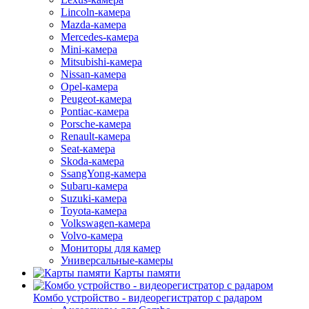
Lincoln-камера
Mazda-камера
Mercedes-камера
Mini-камера
Mitsubishi-камера
Nissan-камера
Opel-камера
Peugeot-камера
Pontiac-камера
Porsche-камера
Renault-камера
Seat-камера
Skoda-камера
SsangYong-камера
Subaru-камера
Suzuki-камера
Toyota-камера
Volkswagen-камера
Volvo-камера
Мониторы для камер
Универсальные-камеры
Карты памяти
Комбо устройство - видеорегистратор с радаром