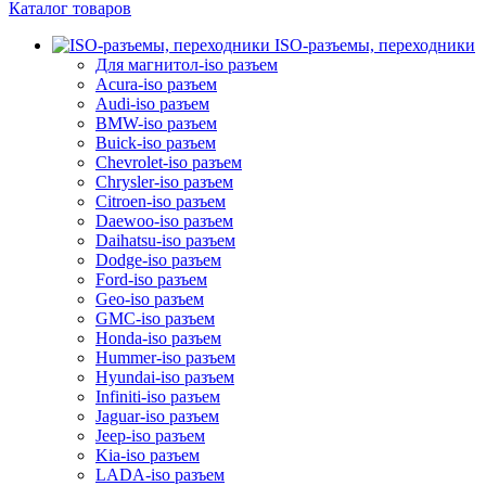
Каталог товаров
ISO-разъемы, переходники
Для магнитол-iso разъем
Acura-iso разъем
Audi-iso разъем
BMW-iso разъем
Buick-iso разъем
Chevrolet-iso разъем
Chrysler-iso разъем
Citroen-iso разъем
Daewoo-iso разъем
Daihatsu-iso разъем
Dodge-iso разъем
Ford-iso разъем
Geo-iso разъем
GMC-iso разъем
Honda-iso разъем
Hummer-iso разъем
Hyundai-iso разъем
Infiniti-iso разъем
Jaguar-iso разъем
Jeep-iso разъем
Kia-iso разъем
LADA-iso разъем