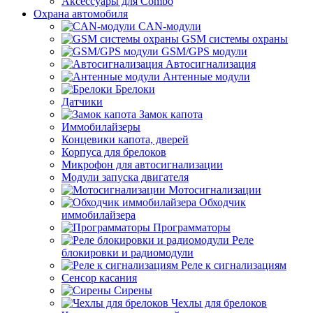
Аксессуары для Combo
Охрана автомобиля
CAN-модули
GSM системы охраны
GSM/GPS модули
Автосигнализация
Антенные модули
Брелоки
Датчики
Замок капота
Иммобилайзеры
Концевики капота, дверей
Корпуса для брелоков
Микрофон для автосигнализации
Модули запуска двигателя
Мотосигнализации
Обходчик
иммобилайзера
Программаторы
Реле
блокировки и радиомодули
Реле к сигнализациям
Сенсор касания
Сирены
Чехлы для брелоков