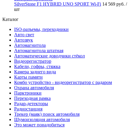
SilverStone F1 HYBRID UNO SPORT Wi-Fi
14 569 руб.
/
шт
Каталог
ISO-разъемы, переходники
Авто свет
Автозвук
Автомагнитола
Автомагнитола штатная
Автоматические доводчики стёкол
Видеорегистратор
Кабели, гофры, стяжка
Камера заднего вида
Карты памяти
Комбо устройство - видеорегистратор с радаром
Охрана автомобиля
Парктроники
Переходная рамка
Радар-детекторы
Радиостанция
Трекер (маяк) поиск автомобиля
Шумоизоляция автомобиля
Это может понадобиться