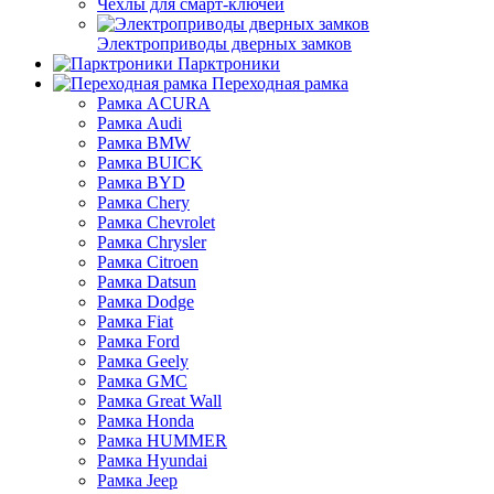
Чехлы для смарт-ключей
Электроприводы дверных замков
Парктроники
Переходная рамка
Рамка ACURA
Рамка Audi
Рамка BMW
Рамка BUICK
Рамка BYD
Рамка Chery
Рамка Chevrolet
Рамка Chrysler
Рамка Citroen
Рамка Datsun
Рамка Dodge
Рамка Fiat
Рамка Ford
Рамка Geely
Рамка GMC
Рамка Great Wall
Рамка Honda
Рамка HUMMER
Рамка Hyundai
Рамка Jeep