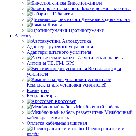
Биксенон-линзы
Блоки розжига ксенона
Габариты
Дневные ходовые огни
Лампы
Противотуманки
Автозвук
Автоакустика
Адаптеры рулевого управления
Адаптеры штатного усилителя
Акустический кабель
Антенны ТВ, FM, GPS
Вентилятор для
усилителя
Комплекты для установки усилителей
Конвертер
Конденсаторы
Кроссовер
Межблочный кабель
Межблочный
кабель-разветвитель
Оплетка кабельная защитная
Предохранители и
колбы