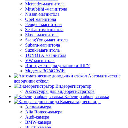
Mercedes-магнитола
Mitsubishi -магнитола
Nissan-магнитола
Opel-магнитола
Peugeot-магнитола
Seat-автомагнитола
Skoda-магнитола
SsangYong-магнитола
Subaru-магнитола
Suzuki-магнитола
TOYOTA-магнитола
VW-магнитола
Инструмент для установки ШГУ
Модемы 3G/4G/WiFi
Автоматические
доводчики стёкол
Видеорегистратор
Аксессуары для видеорегистратора
Кабели, гофры, стяжка
Камера заднего вида
Acura-камера
Alfa Romeo-камера
Audi-камера
BMW-камера
Buick-камера