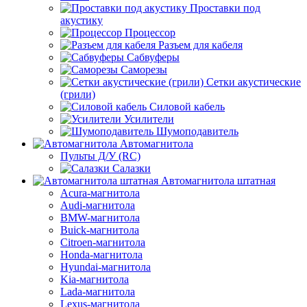
Проставки под
акустику
Процессор
Разъем для кабеля
Сабвуферы
Саморезы
Сетки акустические
(грили)
Силовой кабель
Усилители
Шумоподавитель
Автомагнитола
Пульты Д/У (RC)
Салазки
Автомагнитола штатная
Acura-магнитола
Audi-магнитола
BMW-магнитола
Buick-магнитола
Citroen-магнитола
Honda-магнитола
Hyundai-магнитола
Kia-магнитола
Lada-магнитола
Lexus-магнитола