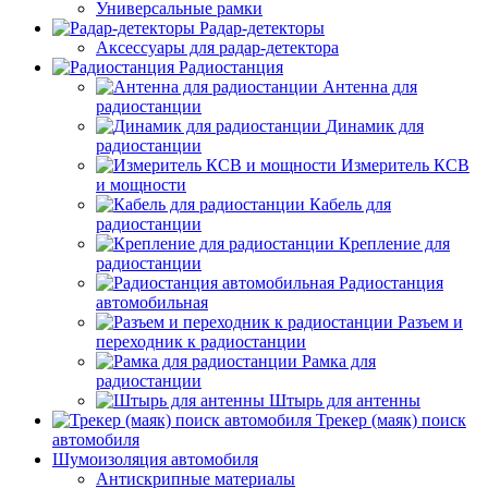
Универсальные рамки
Радар-детекторы
Аксессуары для радар-детектора
Радиостанция
Антенна для
радиостанции
Динамик для
радиостанции
Измеритель КСВ
и мощности
Кабель для
радиостанции
Крепление для
радиостанции
Радиостанция
автомобильная
Разъем и
переходник к радиостанции
Рамка для
радиостанции
Штырь для антенны
Трекер (маяк) поиск
автомобиля
Шумоизоляция автомобиля
Антискрипные материалы