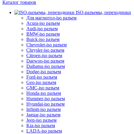
Каталог товаров
ISO-разъемы, переходники
Для магнитол-iso разъем
Acura-iso разъем
Audi-iso разъем
BMW-iso разъем
Buick-iso разъем
Chevrolet-iso разъем
Chrysler-iso разъем
Citroen-iso разъем
Daewoo-iso разъем
Daihatsu-iso разъем
Dodge-iso разъем
Ford-iso разъем
Geo-iso разъем
GMC-iso разъем
Honda-iso разъем
Hummer-iso разъем
Hyundai-iso разъем
Infiniti-iso разъем
Jaguar-iso разъем
Jeep-iso разъем
Kia-iso разъем
LADA-iso разъем