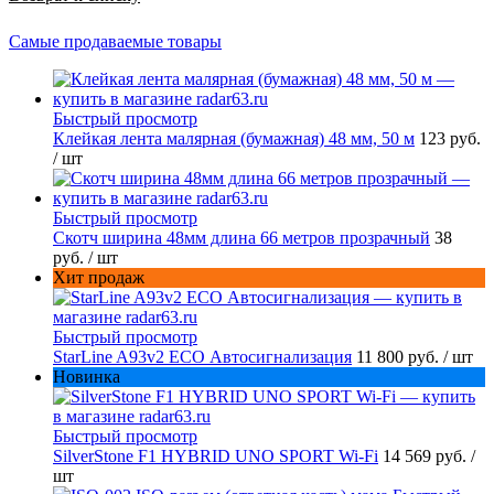
Самые продаваемые товары
Быстрый просмотр
Клейкая лента малярная (бумажная) 48 мм, 50 м
123 руб.
/ шт
Быстрый просмотр
Скотч ширина 48мм длина 66 метров прозрачный
38
руб.
/ шт
Хит продаж
Быстрый просмотр
StarLine A93v2 ECO Автосигнализация
11 800 руб.
/ шт
Новинка
Быстрый просмотр
SilverStone F1 HYBRID UNO SPORT Wi-Fi
14 569 руб.
/
шт