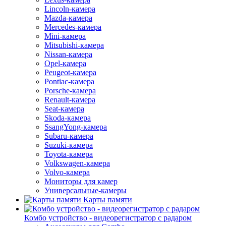
Lincoln-камера
Mazda-камера
Mercedes-камера
Mini-камера
Mitsubishi-камера
Nissan-камера
Opel-камера
Peugeot-камера
Pontiac-камера
Porsche-камера
Renault-камера
Seat-камера
Skoda-камера
SsangYong-камера
Subaru-камера
Suzuki-камера
Toyota-камера
Volkswagen-камера
Volvo-камера
Мониторы для камер
Универсальные-камеры
Карты памяти
Комбо устройство - видеорегистратор с радаром