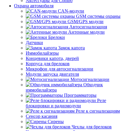
Аксессуары для Combo
Охрана автомобиля
CAN-модули
GSM системы охраны
GSM/GPS модули
Автосигнализация
Антенные модули
Брелоки
Датчики
Замок капота
Иммобилайзеры
Концевики капота, дверей
Корпуса для брелоков
Микрофон для автосигнализации
Модули запуска двигателя
Мотосигнализации
Обходчик
иммобилайзера
Программаторы
Реле
блокировки и радиомодули
Реле к сигнализациям
Сенсор касания
Сирены
Чехлы для брелоков