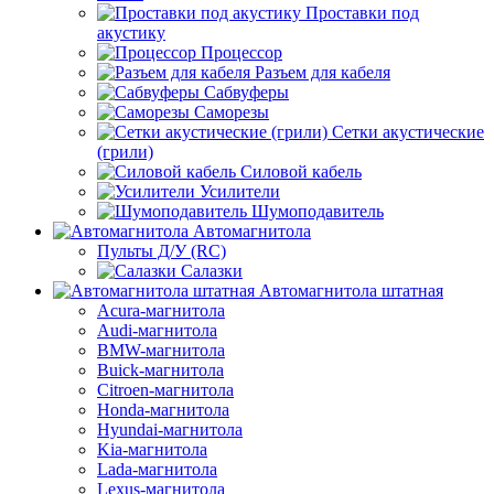
Проставки под
акустику
Процессор
Разъем для кабеля
Сабвуферы
Саморезы
Сетки акустические
(грили)
Силовой кабель
Усилители
Шумоподавитель
Автомагнитола
Пульты Д/У (RC)
Салазки
Автомагнитола штатная
Acura-магнитола
Audi-магнитола
BMW-магнитола
Buick-магнитола
Citroen-магнитола
Honda-магнитола
Hyundai-магнитола
Kia-магнитола
Lada-магнитола
Lexus-магнитола