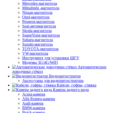
Mercedes-магнитола
Mitsubishi -магнитола
Nissan-магнитола
Opel-магнитола
Peugeot-магнитола
Seat-автомагнитола
Skoda-магнитола
SsangYong-магнитола
Subaru-магнитола
Suzuki-магнитола
TOYOTA-магнитола
VW-магнитола
Инструмент для установки ШГУ
Модемы 3G/4G/WiFi
Автоматические
доводчики стёкол
Видеорегистратор
Аксессуары для видеорегистратора
Кабели, гофры, стяжка
Камера заднего вида
Acura-камера
Alfa Romeo-камера
Audi-камера
BMW-камера
Buick-камера