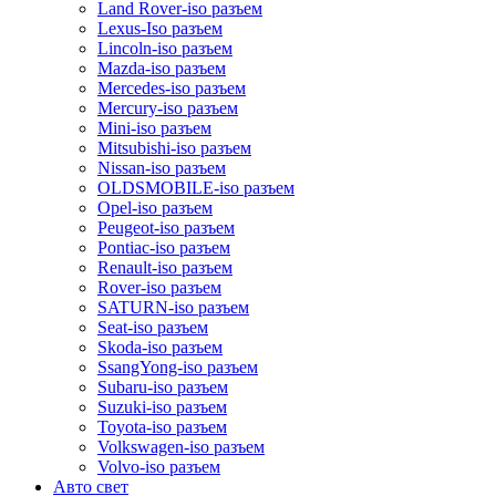
Land Rover-iso разъем
Lexus-Iso разъем
Lincoln-iso разъем
Mazda-iso разъем
Mercedes-iso разъем
Mercury-iso разъем
Mini-iso разъем
Mitsubishi-iso разъем
Nissan-iso разъем
OLDSMOBILE-iso разъем
Opel-iso разъем
Peugeot-iso разъем
Pontiac-iso разъем
Renault-iso разъем
Rover-iso разъем
SATURN-iso разъем
Seat-iso разъем
Skoda-iso разъем
SsangYong-iso разъем
Subaru-iso разъем
Suzuki-iso разъем
Toyota-iso разъем
Volkswagen-iso разъем
Volvo-iso разъем
Авто свет