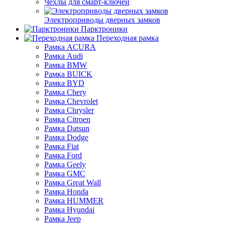
Чехлы для смарт-ключей
Электроприводы дверных замков
Парктроники
Переходная рамка
Рамка ACURA
Рамка Audi
Рамка BMW
Рамка BUICK
Рамка BYD
Рамка Chery
Рамка Chevrolet
Рамка Chrysler
Рамка Citroen
Рамка Datsun
Рамка Dodge
Рамка Fiat
Рамка Ford
Рамка Geely
Рамка GMC
Рамка Great Wall
Рамка Honda
Рамка HUMMER
Рамка Hyundai
Рамка Jeep