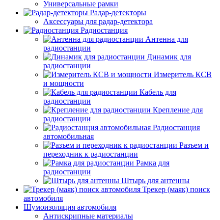
Универсальные рамки
Радар-детекторы
Аксессуары для радар-детектора
Радиостанция
Антенна для
радиостанции
Динамик для
радиостанции
Измеритель КСВ
и мощности
Кабель для
радиостанции
Крепление для
радиостанции
Радиостанция
автомобильная
Разъем и
переходник к радиостанции
Рамка для
радиостанции
Штырь для антенны
Трекер (маяк) поиск
автомобиля
Шумоизоляция автомобиля
Антискрипные материалы