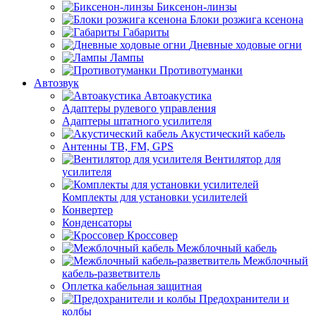
Биксенон-линзы
Блоки розжига ксенона
Габариты
Дневные ходовые огни
Лампы
Противотуманки
Автозвук
Автоакустика
Адаптеры рулевого управления
Адаптеры штатного усилителя
Акустический кабель
Антенны ТВ, FM, GPS
Вентилятор для
усилителя
Комплекты для установки усилителей
Конвертер
Конденсаторы
Кроссовер
Межблочный кабель
Межблочный
кабель-разветвитель
Оплетка кабельная защитная
Предохранители и
колбы