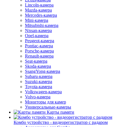
Lincoln-камера
Mazda-камера
Mercedes-камера
Mini-камера
Mitsubishi-камера
Nissan-камера
Opel-камера
Peugeot-камера
Pontiac-камера
Porsche-камера
Renault-камера
Seat-камера
Skoda-камера
SsangYong-камера
Subaru-камера
Suzuki-камера
Toyota-камера
Volkswagen-камера
Volvo-камера
Мониторы для камер
Универсальные-камеры
Карты памяти
Комбо устройство - видеорегистратор с радаром