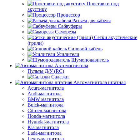
Проставки под
акустику
Процессор
Разъем для кабеля
Сабвуферы
Саморезы
Сетки акустические
(грили)
Силовой кабель
Усилители
Шумоподавитель
Автомагнитола
Пульты Д/У (RC)
Салазки
Автомагнитола штатная
Acura-магнитола
Audi-магнитола
BMW-магнитола
Buick-магнитола
Citroen-магнитола
Honda-магнитола
Hyundai-магнитола
Kia-магнитола
Lada-магнитола
Lexus-магнитола