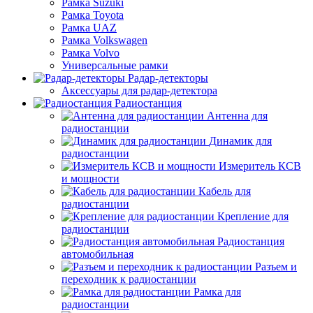
Рамка Suzuki
Рамка Toyota
Рамка UAZ
Рамка Volkswagen
Рамка Volvo
Универсальные рамки
Радар-детекторы
Аксессуары для радар-детектора
Радиостанция
Антенна для
радиостанции
Динамик для
радиостанции
Измеритель КСВ
и мощности
Кабель для
радиостанции
Крепление для
радиостанции
Радиостанция
автомобильная
Разъем и
переходник к радиостанции
Рамка для
радиостанции