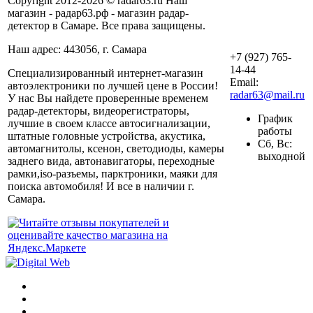
Copyright 2012-2026 © radar63.ru Наш
магазин - радар63.рф - магазин радар-
детектор в Самаре. Все права защищены.
Наш адрес: 443056, г. Самара
+7 (927) 765-
14-44
Специализированный интернет-магазин
Email:
автоэлектроники по лучшей цене в России!
radar63@mail.ru
У нас Вы найдете проверенные временем
радар-детекторы, видеорегистраторы,
График
лучшие в своем классе автосигнализации,
работы
штатные головные устройства, акустика,
Сб, Вс:
автомагнитолы, ксенон, светодиоды, камеры
выходной
заднего вида, автонавигаторы, переходные
рамки,iso-разъемы, парктроники, маяки для
поиска автомобиля! И все в наличии г.
Самара.