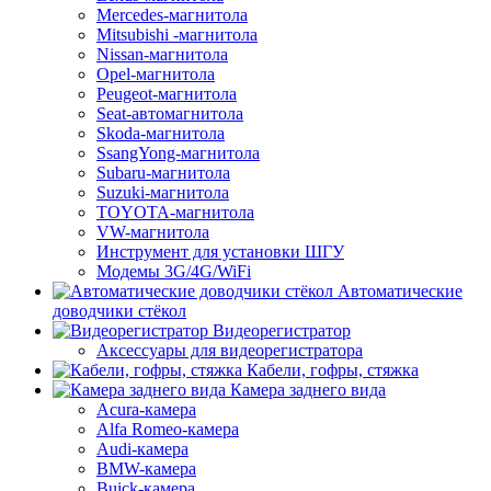
Mercedes-магнитола
Mitsubishi -магнитола
Nissan-магнитола
Opel-магнитола
Peugeot-магнитола
Seat-автомагнитола
Skoda-магнитола
SsangYong-магнитола
Subaru-магнитола
Suzuki-магнитола
TOYOTA-магнитола
VW-магнитола
Инструмент для установки ШГУ
Модемы 3G/4G/WiFi
Автоматические
доводчики стёкол
Видеорегистратор
Аксессуары для видеорегистратора
Кабели, гофры, стяжка
Камера заднего вида
Acura-камера
Alfa Romeo-камера
Audi-камера
BMW-камера
Buick-камера