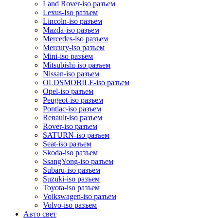
Land Rover-iso разъем
Lexus-Iso разъем
Lincoln-iso разъем
Mazda-iso разъем
Mercedes-iso разъем
Mercury-iso разъем
Mini-iso разъем
Mitsubishi-iso разъем
Nissan-iso разъем
OLDSMOBILE-iso разъем
Opel-iso разъем
Peugeot-iso разъем
Pontiac-iso разъем
Renault-iso разъем
Rover-iso разъем
SATURN-iso разъем
Seat-iso разъем
Skoda-iso разъем
SsangYong-iso разъем
Subaru-iso разъем
Suzuki-iso разъем
Toyota-iso разъем
Volkswagen-iso разъем
Volvo-iso разъем
Авто свет