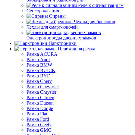
Реле к сигнализациям
Сенсор касания
Сирены
Чехлы для брелоков
Чехлы для смарт-ключей
Электроприводы дверных замков
Парктроники
Переходная рамка
Рамка ACURA
Рамка Audi
Рамка BMW
Рамка BUICK
Рамка BYD
Рамка Chery
Рамка Chevrolet
Рамка Chrysler
Рамка Citroen
Рамка Datsun
Рамка Dodge
Рамка Fiat
Рамка Ford
Рамка Geely
Рамка GMC