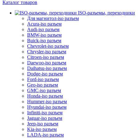
Каталог товаров
ISO-разъемы, переходники
Для магнитол-iso разъем
Acura-iso разъем
Audi-iso разъем
BMW-iso разъем
Buick-iso разъем
Chevrolet-iso разъем
Chrysler-iso разъем
Citroen-iso разъем
Daewoo-iso разъем
Daihatsu-iso разъем
Dodge-iso разъем
Ford-iso разъем
Geo-iso разъем
GMC-iso разъем
Honda-iso разъем
Hummer-iso разъем
Hyundai-iso разъем
Infiniti-iso разъем
Jaguar-iso разъем
Jeep-iso разъем
Kia-iso разъем
LADA-iso разъем