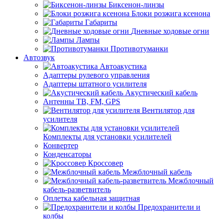
Биксенон-линзы
Блоки розжига ксенона
Габариты
Дневные ходовые огни
Лампы
Противотуманки
Автозвук
Автоакустика
Адаптеры рулевого управления
Адаптеры штатного усилителя
Акустический кабель
Антенны ТВ, FM, GPS
Вентилятор для
усилителя
Комплекты для установки усилителей
Конвертер
Конденсаторы
Кроссовер
Межблочный кабель
Межблочный
кабель-разветвитель
Оплетка кабельная защитная
Предохранители и
колбы