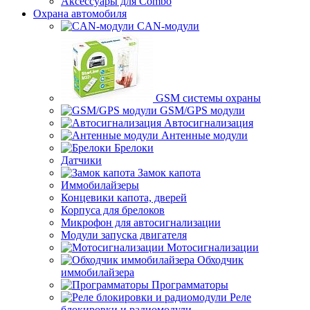
Аксессуары для Combo
Охрана автомобиля
CAN-модули
GSM системы охраны
GSM/GPS модули
Автосигнализация
Антенные модули
Брелоки
Датчики
Замок капота
Иммобилайзеры
Концевики капота, дверей
Корпуса для брелоков
Микрофон для автосигнализации
Модули запуска двигателя
Мотосигнализации
Обходчик
иммобилайзера
Программаторы
Реле
блокировки и радиомодули