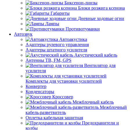
Биксенон-линзы
Блоки розжига ксенона
Габариты
Дневные ходовые огни
Лампы
Противотуманки
Автозвук
Автоакустика
Адаптеры рулевого управления
Адаптеры штатного усилителя
Акустический кабель
Антенны ТВ, FM, GPS
Вентилятор для
усилителя
Комплекты для установки усилителей
Конвертер
Конденсаторы
Кроссовер
Межблочный кабель
Межблочный
кабель-разветвитель
Оплетка кабельная защитная
Предохранители и
колбы