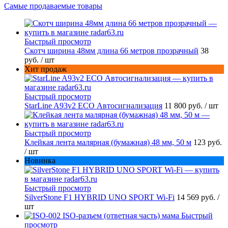
Самые продаваемые товары
Быстрый просмотр
Скотч ширина 48мм длина 66 метров прозрачный
38
руб.
/ шт
Хит продаж
Быстрый просмотр
StarLine A93v2 ECO Автосигнализация
11 800 руб.
/ шт
Быстрый просмотр
Клейкая лента малярная (бумажная) 48 мм, 50 м
123 руб.
/ шт
Новинка
Быстрый просмотр
SilverStone F1 HYBRID UNO SPORT Wi-Fi
14 569 руб.
/
шт
Быстрый
просмотр