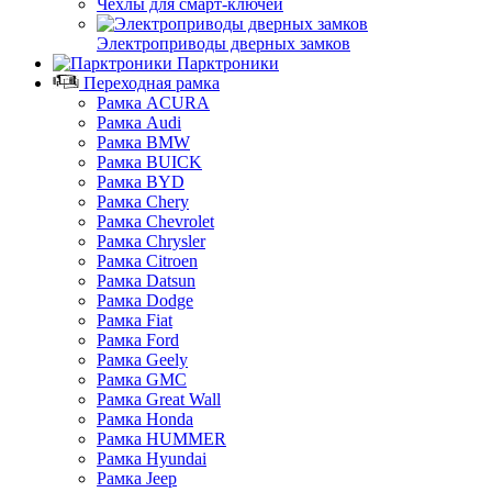
Чехлы для смарт-ключей
Электроприводы дверных замков
Парктроники
Переходная рамка
Рамка ACURA
Рамка Audi
Рамка BMW
Рамка BUICK
Рамка BYD
Рамка Chery
Рамка Chevrolet
Рамка Chrysler
Рамка Citroen
Рамка Datsun
Рамка Dodge
Рамка Fiat
Рамка Ford
Рамка Geely
Рамка GMC
Рамка Great Wall
Рамка Honda
Рамка HUMMER
Рамка Hyundai
Рамка Jeep