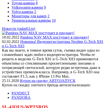
Toyota-камера
8
Volkswagen-камера
9
Volvo-камера
2
Мониторы для камер
2
Универсальные-камеры
10
Новости (radar63.ru)
10.02.2022
Pandora NAV MAX поступает в продажу!
02.02.2022
Новинка! Видеорегистраторы Neoline G-Tech X81
и G-Tech X83
Как вы знаете, в темное время суток, съемка видео одна из
сложнейших задач любого видеорегистратора. Чтобы ее
решить в моделях G-Tech X81 и G-Tech X83 применяются
объективы со стеклянными просветленными линзами и
потрясающей светосилой, которую редко встретишь даже в
устройствах премиум-класса. Например, в G-Tech X83 она
составляет F1.5, как у IPhone 13 Pro Max.
25.11.2020
Купон на скидку АВТОЗАПУСК
Купон на скидку элитного бренда автосигнализации:
PANDECT
PANDORA
SL-4JQUS-WPTSRQS