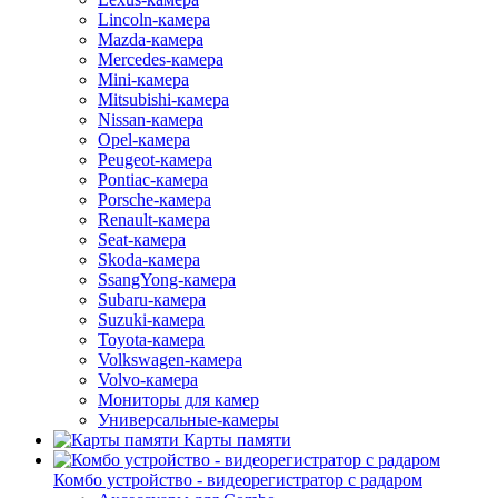
Lincoln-камера
Mazda-камера
Mercedes-камера
Mini-камера
Mitsubishi-камера
Nissan-камера
Opel-камера
Peugeot-камера
Pontiac-камера
Porsche-камера
Renault-камера
Seat-камера
Skoda-камера
SsangYong-камера
Subaru-камера
Suzuki-камера
Toyota-камера
Volkswagen-камера
Volvo-камера
Мониторы для камер
Универсальные-камеры
Карты памяти
Комбо устройство - видеорегистратор с радаром