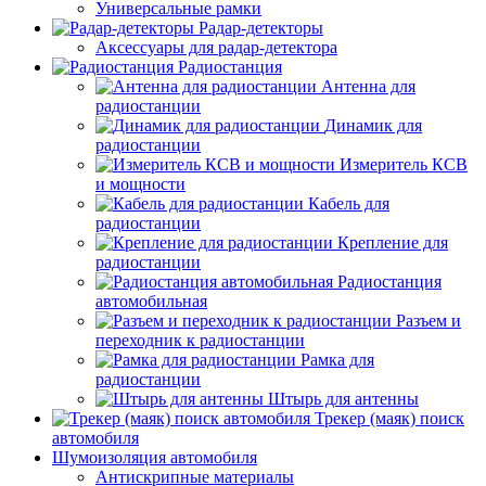
Универсальные рамки
Радар-детекторы
Аксессуары для радар-детектора
Радиостанция
Антенна для
радиостанции
Динамик для
радиостанции
Измеритель КСВ
и мощности
Кабель для
радиостанции
Крепление для
радиостанции
Радиостанция
автомобильная
Разъем и
переходник к радиостанции
Рамка для
радиостанции
Штырь для антенны
Трекер (маяк) поиск
автомобиля
Шумоизоляция автомобиля
Антискрипные материалы