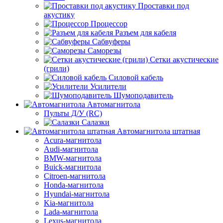
Проставки под
акустику
Процессор
Разъем для кабеля
Сабвуферы
Саморезы
Сетки акустические
(грили)
Силовой кабель
Усилители
Шумоподавитель
Автомагнитола
Пульты Д/У (RC)
Салазки
Автомагнитола штатная
Acura-магнитола
Audi-магнитола
BMW-магнитола
Buick-магнитола
Citroen-магнитола
Honda-магнитола
Hyundai-магнитола
Kia-магнитола
Lada-магнитола
Lexus-магнитола