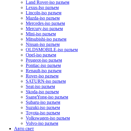
Land Rover-iso разъем
Lexus-Iso разъем
Lincoln-iso разъем
Mazda-iso разъем
Mercedes-iso разъем
Mercury-iso разъем
Mini-iso разъем
Mitsubishi-iso разъем
Nissan-iso разъем
OLDSMOBILE-iso разъем
Opel-iso разъем
Peugeot-iso разъем
Pontiac-iso разъем
Renault-iso разъем
Rover-iso разъем
SATURN-iso разъем
Seat-iso разъем
Skoda-iso разъем
SsangYong-iso разъем
Subaru-iso разъем
Suzuki-iso разъем
Toyota-iso разъем
Volkswagen-iso разъем
Volvo-iso разъем
Авто свет