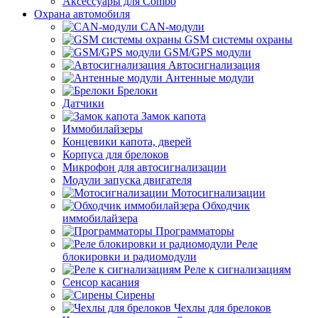
Аксессуары для Combo
Охрана автомобиля
CAN-модули
GSM системы охраны
GSM/GPS модули
Автосигнализация
Антенные модули
Брелоки
Датчики
Замок капота
Иммобилайзеры
Концевики капота, дверей
Корпуса для брелоков
Микрофон для автосигнализации
Модули запуска двигателя
Мотосигнализации
Обходчик
иммобилайзера
Программаторы
Реле
блокировки и радиомодули
Реле к сигнализациям
Сенсор касания
Сирены
Чехлы для брелоков