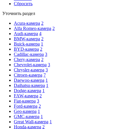
Сбросить
Уточнить раздел
Acura-камера
2
Alfa Romeo-камера
2
Audi-камера
4
BMW-камера
2
Buick-камера
1
BYD-камера
2
Cadillac-камера
3
Chery-камера
2
Chevrolet-камера
3
Chrysler-камера
3
Citroen-камера
7
Daewoo-камера
1
Daihatsu-камера
1
Dodge-камера
1
FAW-камера
2
Fiat-камера
3
Ford-камера
2
Geo-камера
1
GMC-камера
1
Great Wall-камера
1
Honda-камера
2