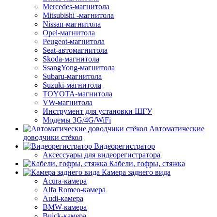
Mercedes-магнитола
Mitsubishi -магнитола
Nissan-магнитола
Opel-магнитола
Peugeot-магнитола
Seat-автомагнитола
Skoda-магнитола
SsangYong-магнитола
Subaru-магнитола
Suzuki-магнитола
TOYOTA-магнитола
VW-магнитола
Инструмент для установки ШГУ
Модемы 3G/4G/WiFi
Автоматические
доводчики стёкол
Видеорегистратор
Аксессуары для видеорегистратора
Кабели, гофры, стяжка
Камера заднего вида
Acura-камера
Alfa Romeo-камера
Audi-камера
BMW-камера
Buick-камера