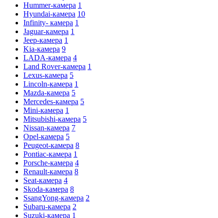
Hummer-камера
1
Hyundai-камера
10
Infinity- камера
1
Jaguar-камера
1
Jeep-камера
1
Kia-камера
9
LADA-камера
4
Land Rover-камера
1
Lexus-камера
5
Lincoln-камера
1
Mazda-камера
5
Mercedes-камера
5
Mini-камера
1
Mitsubishi-камера
5
Nissan-камера
7
Opel-камера
5
Peugeot-камера
8
Pontiac-камера
1
Porsche-камера
4
Renault-камера
8
Seat-камера
4
Skoda-камера
8
SsangYong-камера
2
Subaru-камера
2
Suzuki-камера
1