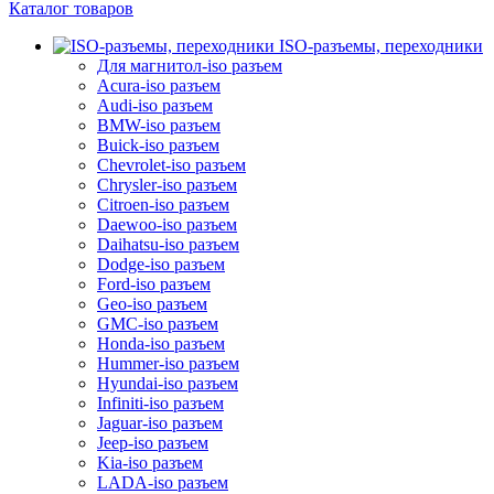
Каталог товаров
ISO-разъемы, переходники
Для магнитол-iso разъем
Acura-iso разъем
Audi-iso разъем
BMW-iso разъем
Buick-iso разъем
Chevrolet-iso разъем
Chrysler-iso разъем
Citroen-iso разъем
Daewoo-iso разъем
Daihatsu-iso разъем
Dodge-iso разъем
Ford-iso разъем
Geo-iso разъем
GMC-iso разъем
Honda-iso разъем
Hummer-iso разъем
Hyundai-iso разъем
Infiniti-iso разъем
Jaguar-iso разъем
Jeep-iso разъем
Kia-iso разъем
LADA-iso разъем