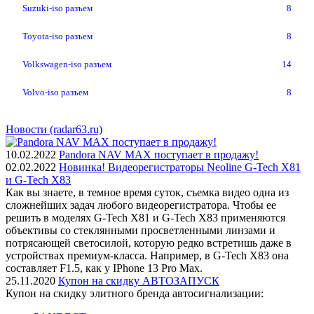
Suzuki-iso разъем
8
Toyota-iso разъем
8
Volkswagen-iso разъем
14
Volvo-iso разъем
8
Новости (radar63.ru)
10.02.2022
Pandora NAV MAX поступает в продажу!
02.02.2022
Новинка! Видеорегистраторы Neoline G-Tech X81
и G-Tech X83
Как вы знаете, в темное время суток, съемка видео одна из
сложнейших задач любого видеорегистратора. Чтобы ее
решить в моделях G-Tech X81 и G-Tech X83 применяются
объективы со стеклянными просветленными линзами и
потрясающей светосилой, которую редко встретишь даже в
устройствах премиум-класса. Например, в G-Tech X83 она
составляет F1.5, как у IPhone 13 Pro Max.
25.11.2020
Купон на скидку АВТОЗАПУСК
Купон на скидку элитного бренда автосигнализации: