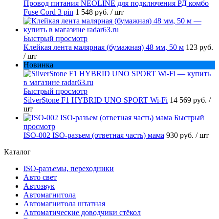
Провод питания NEOLINE для подключения РД комбо
Fuse Cord 3 pin
1 548 руб.
/ шт
Быстрый просмотр
Клейкая лента малярная (бумажная) 48 мм, 50 м
123 руб.
/ шт
Новинка
Быстрый просмотр
SilverStone F1 HYBRID UNO SPORT Wi-Fi
14 569 руб.
/
шт
Быстрый
просмотр
ISO-002 ISO-разъем (ответная часть) мама
930 руб.
/ шт
Каталог
ISO-разъемы, переходники
Авто свет
Автозвук
Автомагнитола
Автомагнитола штатная
Автоматические доводчики стёкол