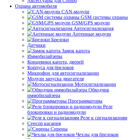
Аксессуары для Combo
Охрана автомобиля
CAN-модули
GSM системы охраны
GSM/GPS модули
Автосигнализация
Антенные модули
Брелоки
Датчики
Замок капота
Иммобилайзеры
Концевики капота, дверей
Корпуса для брелоков
Микрофон для автосигнализации
Модули запуска двигателя
Мотосигнализации
Обходчик
иммобилайзера
Программаторы
Реле
блокировки и радиомодули
Реле к сигнализациям
Сенсор касания
Сирены
Чехлы для брелоков