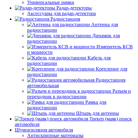
Универсальные рамки
Радар-детекторы
Аксессуары для радар-детектора
Радиостанция
Антенна для
радиостанции
Динамик для
радиостанции
Измеритель КСВ
и мощности
Кабель для
радиостанции
Крепление для
радиостанции
Радиостанция
автомобильная
Разъем и
переходник к радиостанции
Рамка для
радиостанции
Штырь для антенны
Трекер (маяк) поиск
автомобиля
Шумоизоляция автомобиля
Антискрипные материалы