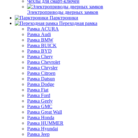
Чехлы для смарт-ключей
Электроприводы дверных замков
Парктроники
Переходная рамка
Рамка ACURA
Рамка Audi
Рамка BMW
Рамка BUICK
Рамка BYD
Рамка Chery
Рамка Chevrolet
Рамка Chrysler
Рамка Citroen
Рамка Datsun
Рамка Dodge
Рамка Fiat
Рамка Ford
Рамка Geely
Рамка GMC
Рамка Great Wall
Рамка Honda
Рамка HUMMER
Рамка Hyundai
Рамка Jeep