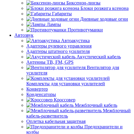
Биксенон-линзы
Блоки розжига ксенона
Габариты
Дневные ходовые огни
Лампы
Противотуманки
Автозвук
Автоакустика
Адаптеры рулевого управления
Адаптеры штатного усилителя
Акустический кабель
Антенны ТВ, FM, GPS
Вентилятор для
усилителя
Комплекты для установки усилителей
Конвертер
Конденсаторы
Кроссовер
Межблочный кабель
Межблочный
кабель-разветвитель
Оплетка кабельная защитная
Предохранители и
колбы