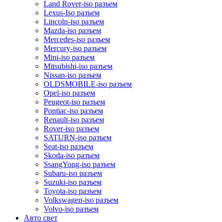
Land Rover-iso разъем
Lexus-Iso разъем
Lincoln-iso разъем
Mazda-iso разъем
Mercedes-iso разъем
Mercury-iso разъем
Mini-iso разъем
Mitsubishi-iso разъем
Nissan-iso разъем
OLDSMOBILE-iso разъем
Opel-iso разъем
Peugeot-iso разъем
Pontiac-iso разъем
Renault-iso разъем
Rover-iso разъем
SATURN-iso разъем
Seat-iso разъем
Skoda-iso разъем
SsangYong-iso разъем
Subaru-iso разъем
Suzuki-iso разъем
Toyota-iso разъем
Volkswagen-iso разъем
Volvo-iso разъем
Авто свет