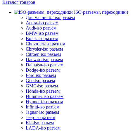
Каталог товаров
ISO-разъемы, переходники
Для магнитол-iso разъем
Acura-iso разъем
Audi-iso разъем
BMW-iso разъем
Buick-iso разъем
Chevrolet-iso разъем
Chrysler-iso разъем
Citroen-iso разъем
Daewoo-iso разъем
Daihatsu-iso разъем
Dodge-iso разъем
Ford-iso разъем
Geo-iso разъем
GMC-iso разъем
Honda-iso разъем
Hummer-iso разъем
Hyundai-iso разъем
Infiniti-iso разъем
Jaguar-iso разъем
Jeep-iso разъем
Kia-iso разъем
LADA-iso разъем