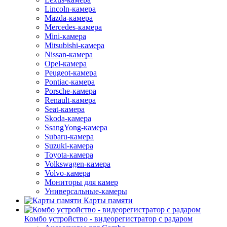
Lincoln-камера
Mazda-камера
Mercedes-камера
Mini-камера
Mitsubishi-камера
Nissan-камера
Opel-камера
Peugeot-камера
Pontiac-камера
Porsche-камера
Renault-камера
Seat-камера
Skoda-камера
SsangYong-камера
Subaru-камера
Suzuki-камера
Toyota-камера
Volkswagen-камера
Volvo-камера
Мониторы для камер
Универсальные-камеры
Карты памяти
Комбо устройство - видеорегистратор с радаром