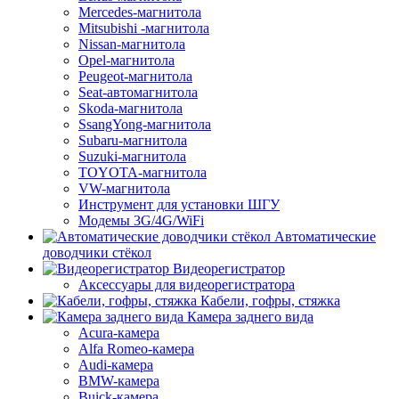
Mercedes-магнитола
Mitsubishi -магнитола
Nissan-магнитола
Opel-магнитола
Peugeot-магнитола
Seat-автомагнитола
Skoda-магнитола
SsangYong-магнитола
Subaru-магнитола
Suzuki-магнитола
TOYOTA-магнитола
VW-магнитола
Инструмент для установки ШГУ
Модемы 3G/4G/WiFi
Автоматические
доводчики стёкол
Видеорегистратор
Аксессуары для видеорегистратора
Кабели, гофры, стяжка
Камера заднего вида
Acura-камера
Alfa Romeo-камера
Audi-камера
BMW-камера
Buick-камера