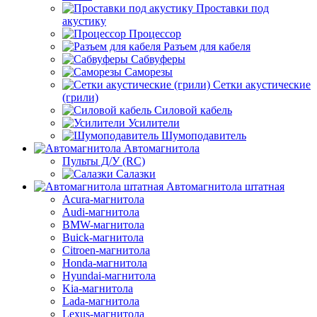
Проставки под
акустику
Процессор
Разъем для кабеля
Сабвуферы
Саморезы
Сетки акустические
(грили)
Силовой кабель
Усилители
Шумоподавитель
Автомагнитола
Пульты Д/У (RC)
Салазки
Автомагнитола штатная
Acura-магнитола
Audi-магнитола
BMW-магнитола
Buick-магнитола
Citroen-магнитола
Honda-магнитола
Hyundai-магнитола
Kia-магнитола
Lada-магнитола
Lexus-магнитола