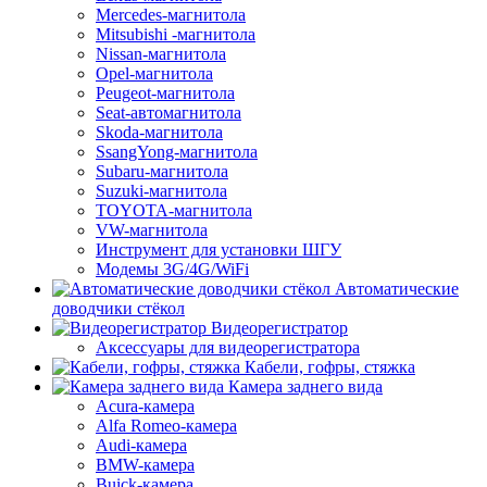
Mercedes-магнитола
Mitsubishi -магнитола
Nissan-магнитола
Opel-магнитола
Peugeot-магнитола
Seat-автомагнитола
Skoda-магнитола
SsangYong-магнитола
Subaru-магнитола
Suzuki-магнитола
TOYOTA-магнитола
VW-магнитола
Инструмент для установки ШГУ
Модемы 3G/4G/WiFi
Автоматические
доводчики стёкол
Видеорегистратор
Аксессуары для видеорегистратора
Кабели, гофры, стяжка
Камера заднего вида
Acura-камера
Alfa Romeo-камера
Audi-камера
BMW-камера
Buick-камера