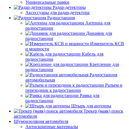
Универсальные рамки
Радар-детекторы
Аксессуары для радар-детектора
Радиостанция
Антенна для
радиостанции
Динамик для
радиостанции
Измеритель КСВ
и мощности
Кабель для
радиостанции
Крепление для
радиостанции
Радиостанция
автомобильная
Разъем и
переходник к радиостанции
Рамка для
радиостанции
Штырь для антенны
Трекер (маяк) поиск
автомобиля
Шумоизоляция автомобиля
Антискрипные материалы