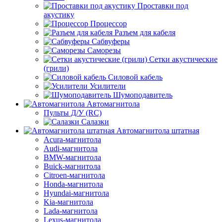
Проставки под
акустику
Процессор
Разъем для кабеля
Сабвуферы
Саморезы
Сетки акустические
(грили)
Силовой кабель
Усилители
Шумоподавитель
Автомагнитола
Пульты Д/У (RC)
Салазки
Автомагнитола штатная
Acura-магнитола
Audi-магнитола
BMW-магнитола
Buick-магнитола
Citroen-магнитола
Honda-магнитола
Hyundai-магнитола
Kia-магнитола
Lada-магнитола
Lexus-магнитола