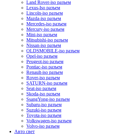
Land Rover-iso разъем
Lexus-Iso разъем
Lincoln-iso разъем
Mazda-iso разъем
Mercedes-iso разъем
Mercury-iso разъем
Mini-iso разъем
Mitsubishi-iso разъем
Nissan-iso разъем
OLDSMOBILE-iso разъем
Opel-iso разъем
Peugeot-iso разъем
Pontiac-iso разъем
Renault-iso разъем
Rover-iso разъем
SATURN-iso разъем
Seat-iso разъем
Skoda-iso разъем
SsangYong-iso разъем
Subaru-iso разъем
Suzuki-iso разъем
Toyota-iso разъем
Volkswagen-iso разъем
Volvo-iso разъем
Авто свет