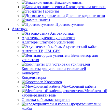
Биксенон-линзы
Блоки розжига ксенона
Габариты
Дневные ходовые огни
Лампы
Противотуманки
Автозвук
Автоакустика
Адаптеры рулевого управления
Адаптеры штатного усилителя
Акустический кабель
Антенны ТВ, FM, GPS
Вентилятор для
усилителя
Комплекты для установки усилителей
Конвертер
Конденсаторы
Кроссовер
Межблочный кабель
Межблочный
кабель-разветвитель
Оплетка кабельная защитная
Предохранители и
колбы