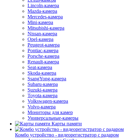
Lincoln-камера
Mazda-камера
Mercedes-камера
Mini-камера
Mitsubishi-камера
Nissan-камера
Opel-камера
Peugeot-камера
Pontiac-камера
Porsche-камера
Renault-камера
Seat-камера
Skoda-камера
SsangYong-камера
Subaru-камера
Suzuki-камера
Toyota-камера
Volkswagen-камера
Volvo-камера
Мониторы для камер
Универсальные-камеры
Карты памяти
Комбо устройство - видеорегистратор с радаром