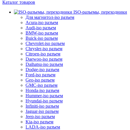
Каталог товаров
ISO-разъемы, переходники
Для магнитол-iso разъем
Acura-iso разъем
Audi-iso разъем
BMW-iso разъем
Buick-iso разъем
Chevrolet-iso разъем
Chrysler-iso разъем
Citroen-iso разъем
Daewoo-iso разъем
Daihatsu-iso разъем
Dodge-iso разъем
Ford-iso разъем
Geo-iso разъем
GMC-iso разъем
Honda-iso разъем
Hummer-iso разъем
Hyundai-iso разъем
Infiniti-iso разъем
Jaguar-iso разъем
Jeep-iso разъем
Kia-iso разъем
LADA-iso разъем