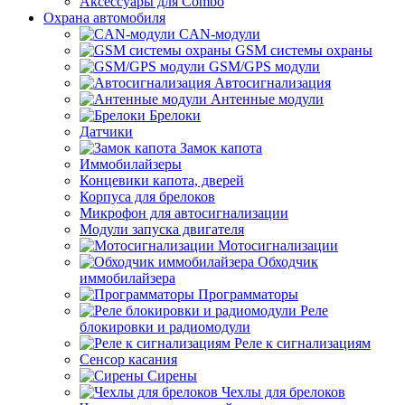
Аксессуары для Combo
Охрана автомобиля
CAN-модули
GSM системы охраны
GSM/GPS модули
Автосигнализация
Антенные модули
Брелоки
Датчики
Замок капота
Иммобилайзеры
Концевики капота, дверей
Корпуса для брелоков
Микрофон для автосигнализации
Модули запуска двигателя
Мотосигнализации
Обходчик
иммобилайзера
Программаторы
Реле
блокировки и радиомодули
Реле к сигнализациям
Сенсор касания
Сирены
Чехлы для брелоков