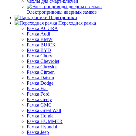
Чехлы для смарт-ключей
Электроприводы дверных замков
Парктроники
Переходная рамка
Рамка ACURA
Рамка Audi
Рамка BMW
Рамка BUICK
Рамка BYD
Рамка Chery
Рамка Chevrolet
Рамка Chrysler
Рамка Citroen
Рамка Datsun
Рамка Dodge
Рамка Fiat
Рамка Ford
Рамка Geely
Рамка GMC
Рамка Great Wall
Рамка Honda
Рамка HUMMER
Рамка Hyundai
Рамка Jeep