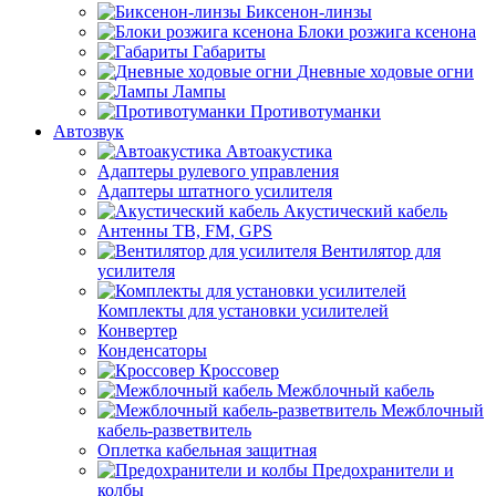
Биксенон-линзы
Блоки розжига ксенона
Габариты
Дневные ходовые огни
Лампы
Противотуманки
Автозвук
Автоакустика
Адаптеры рулевого управления
Адаптеры штатного усилителя
Акустический кабель
Антенны ТВ, FM, GPS
Вентилятор для
усилителя
Комплекты для установки усилителей
Конвертер
Конденсаторы
Кроссовер
Межблочный кабель
Межблочный
кабель-разветвитель
Оплетка кабельная защитная
Предохранители и
колбы