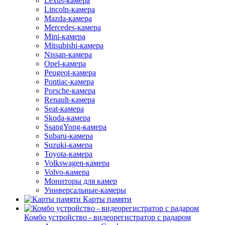
Lexus-камера
Lincoln-камера
Mazda-камера
Mercedes-камера
Mini-камера
Mitsubishi-камера
Nissan-камера
Opel-камера
Peugeot-камера
Pontiac-камера
Porsche-камера
Renault-камера
Seat-камера
Skoda-камера
SsangYong-камера
Subaru-камера
Suzuki-камера
Toyota-камера
Volkswagen-камера
Volvo-камера
Мониторы для камер
Универсальные-камеры
Карты памяти
Комбо устройство - видеорегистратор с радаром