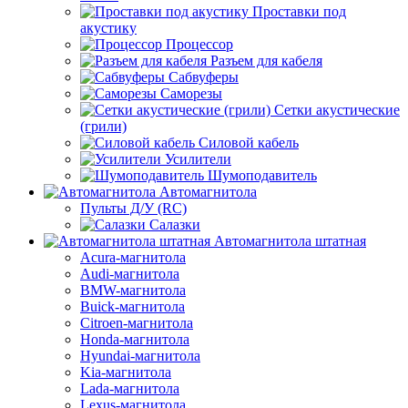
Проставки под
акустику
Процессор
Разъем для кабеля
Сабвуферы
Саморезы
Сетки акустические
(грили)
Силовой кабель
Усилители
Шумоподавитель
Автомагнитола
Пульты Д/У (RC)
Салазки
Автомагнитола штатная
Acura-магнитола
Audi-магнитола
BMW-магнитола
Buick-магнитола
Citroen-магнитола
Honda-магнитола
Hyundai-магнитола
Kia-магнитола
Lada-магнитола
Lexus-магнитола