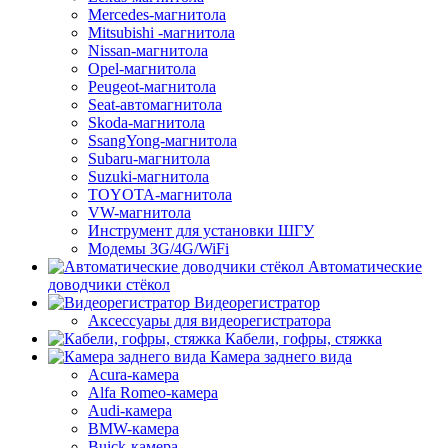
Mercedes-магнитола
Mitsubishi -магнитола
Nissan-магнитола
Opel-магнитола
Peugeot-магнитола
Seat-автомагнитола
Skoda-магнитола
SsangYong-магнитола
Subaru-магнитола
Suzuki-магнитола
TOYOTA-магнитола
VW-магнитола
Инструмент для установки ШГУ
Модемы 3G/4G/WiFi
Автоматические
доводчики стёкол
Видеорегистратор
Аксессуары для видеорегистратора
Кабели, гофры, стяжка
Камера заднего вида
Acura-камера
Alfa Romeo-камера
Audi-камера
BMW-камера
Buick-камера