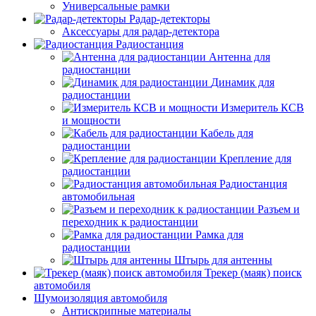
Универсальные рамки
Радар-детекторы
Аксессуары для радар-детектора
Радиостанция
Антенна для
радиостанции
Динамик для
радиостанции
Измеритель КСВ
и мощности
Кабель для
радиостанции
Крепление для
радиостанции
Радиостанция
автомобильная
Разъем и
переходник к радиостанции
Рамка для
радиостанции
Штырь для антенны
Трекер (маяк) поиск
автомобиля
Шумоизоляция автомобиля
Антискрипные материалы