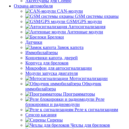
Аксессуары для Combo
Охрана автомобиля
CAN-модули
GSM системы охраны
GSM/GPS модули
Автосигнализация
Антенные модули
Брелоки
Датчики
Замок капота
Иммобилайзеры
Концевики капота, дверей
Корпуса для брелоков
Микрофон для автосигнализации
Модули запуска двигателя
Мотосигнализации
Обходчик
иммобилайзера
Программаторы
Реле
блокировки и радиомодули
Реле к сигнализациям
Сенсор касания
Сирены
Чехлы для брелоков