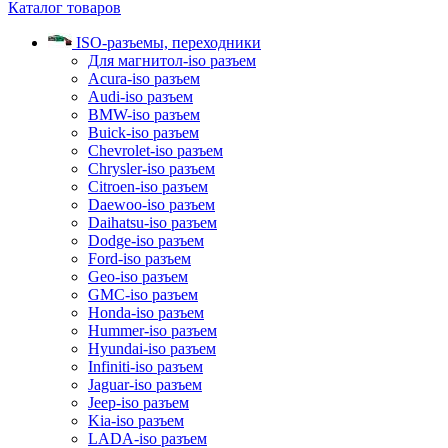
Каталог товаров
ISO-разъемы, переходники
Для магнитол-iso разъем
Acura-iso разъем
Audi-iso разъем
BMW-iso разъем
Buick-iso разъем
Chevrolet-iso разъем
Chrysler-iso разъем
Citroen-iso разъем
Daewoo-iso разъем
Daihatsu-iso разъем
Dodge-iso разъем
Ford-iso разъем
Geo-iso разъем
GMC-iso разъем
Honda-iso разъем
Hummer-iso разъем
Hyundai-iso разъем
Infiniti-iso разъем
Jaguar-iso разъем
Jeep-iso разъем
Kia-iso разъем
LADA-iso разъем