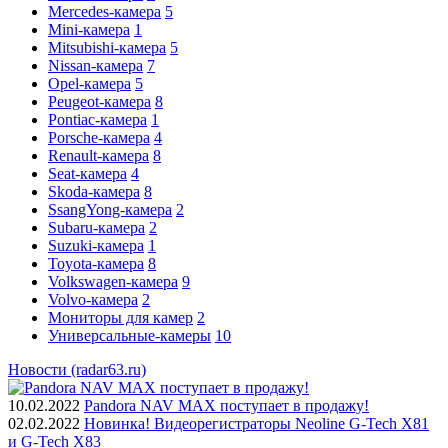
Mercedes-камера
5
Mini-камера
1
Mitsubishi-камера
5
Nissan-камера
7
Opel-камера
5
Peugeot-камера
8
Pontiac-камера
1
Porsche-камера
4
Renault-камера
8
Seat-камера
4
Skoda-камера
8
SsangYong-камера
2
Subaru-камера
2
Suzuki-камера
1
Toyota-камера
8
Volkswagen-камера
9
Volvo-камера
2
Мониторы для камер
2
Универсальные-камеры
10
Новости (radar63.ru)
10.02.2022
Pandora NAV MAX поступает в продажу!
02.02.2022
Новинка! Видеорегистраторы Neoline G-Tech X81
и G-Tech X83