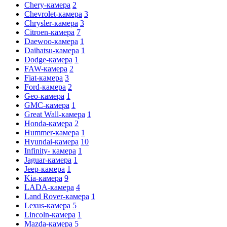
Chery-камера
2
Chevrolet-камера
3
Chrysler-камера
3
Citroen-камера
7
Daewoo-камера
1
Daihatsu-камера
1
Dodge-камера
1
FAW-камера
2
Fiat-камера
3
Ford-камера
2
Geo-камера
1
GMC-камера
1
Great Wall-камера
1
Honda-камера
2
Hummer-камера
1
Hyundai-камера
10
Infinity- камера
1
Jaguar-камера
1
Jeep-камера
1
Kia-камера
9
LADA-камера
4
Land Rover-камера
1
Lexus-камера
5
Lincoln-камера
1
Mazda-камера
5