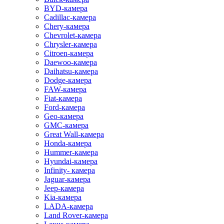
BYD-камера
Cadillac-камера
Chery-камера
Chevrolet-камера
Chrysler-камера
Citroen-камера
Daewoo-камера
Daihatsu-камера
Dodge-камера
FAW-камера
Fiat-камера
Ford-камера
Geo-камера
GMC-камера
Great Wall-камера
Honda-камера
Hummer-камера
Hyundai-камера
Infinity- камера
Jaguar-камера
Jeep-камера
Kia-камера
LADA-камера
Land Rover-камера