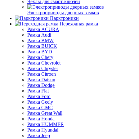
Чехлы для смарт-ключей
Электроприводы дверных замков
Парктроники
Переходная рамка
Рамка ACURA
Рамка Audi
Рамка BMW
Рамка BUICK
Рамка BYD
Рамка Chery
Рамка Chevrolet
Рамка Chrysler
Рамка Citroen
Рамка Datsun
Рамка Dodge
Рамка Fiat
Рамка Ford
Рамка Geely
Рамка GMC
Рамка Great Wall
Рамка Honda
Рамка HUMMER
Рамка Hyundai
Рамка Jeep