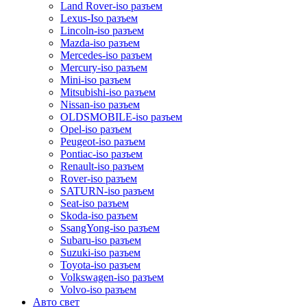
Land Rover-iso разъем
Lexus-Iso разъем
Lincoln-iso разъем
Mazda-iso разъем
Mercedes-iso разъем
Mercury-iso разъем
Mini-iso разъем
Mitsubishi-iso разъем
Nissan-iso разъем
OLDSMOBILE-iso разъем
Opel-iso разъем
Peugeot-iso разъем
Pontiac-iso разъем
Renault-iso разъем
Rover-iso разъем
SATURN-iso разъем
Seat-iso разъем
Skoda-iso разъем
SsangYong-iso разъем
Subaru-iso разъем
Suzuki-iso разъем
Toyota-iso разъем
Volkswagen-iso разъем
Volvo-iso разъем
Авто свет