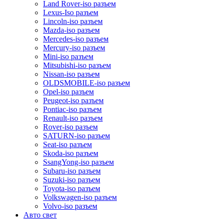
Land Rover-iso разъем
Lexus-Iso разъем
Lincoln-iso разъем
Mazda-iso разъем
Mercedes-iso разъем
Mercury-iso разъем
Mini-iso разъем
Mitsubishi-iso разъем
Nissan-iso разъем
OLDSMOBILE-iso разъем
Opel-iso разъем
Peugeot-iso разъем
Pontiac-iso разъем
Renault-iso разъем
Rover-iso разъем
SATURN-iso разъем
Seat-iso разъем
Skoda-iso разъем
SsangYong-iso разъем
Subaru-iso разъем
Suzuki-iso разъем
Toyota-iso разъем
Volkswagen-iso разъем
Volvo-iso разъем
Авто свет