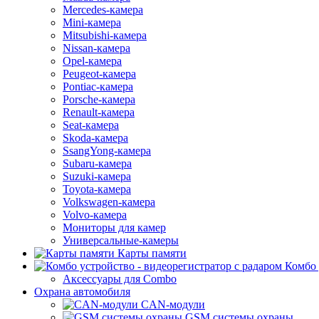
Mercedes-камера
Mini-камера
Mitsubishi-камера
Nissan-камера
Opel-камера
Peugeot-камера
Pontiac-камера
Porsche-камера
Renault-камера
Seat-камера
Skoda-камера
SsangYong-камера
Subaru-камера
Suzuki-камера
Toyota-камера
Volkswagen-камера
Volvo-камера
Мониторы для камер
Универсальные-камеры
Карты памяти
Комбо 
Аксессуары для Combo
Охрана автомобиля
CAN-модули
GSM системы охраны