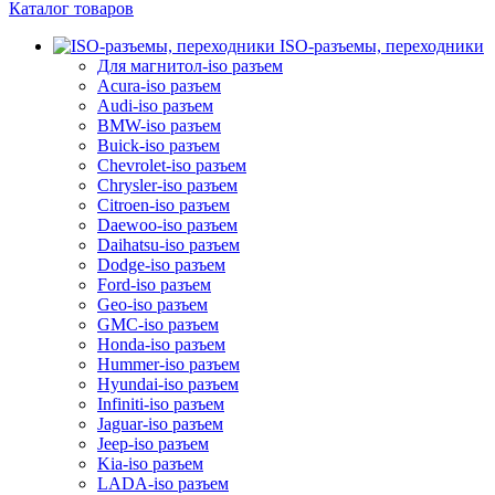
Каталог товаров
ISO-разъемы, переходники
Для магнитол-iso разъем
Acura-iso разъем
Audi-iso разъем
BMW-iso разъем
Buick-iso разъем
Chevrolet-iso разъем
Chrysler-iso разъем
Citroen-iso разъем
Daewoo-iso разъем
Daihatsu-iso разъем
Dodge-iso разъем
Ford-iso разъем
Geo-iso разъем
GMC-iso разъем
Honda-iso разъем
Hummer-iso разъем
Hyundai-iso разъем
Infiniti-iso разъем
Jaguar-iso разъем
Jeep-iso разъем
Kia-iso разъем
LADA-iso разъем