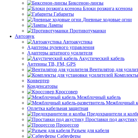
Биксенон-линзы
Блоки розжига ксенона
Габариты
Дневные ходовые огни
Лампы
Противотуманки
Автозвук
Автоакустика
Адаптеры рулевого управления
Адаптеры штатного усилителя
Акустический кабель
Антенны ТВ, FM, GPS
Вентилятор для усили
Комплекты
Конвертер
Конденсаторы
Кроссовер
Межблочный кабель
Межблочный ка
Оплетка кабельная защитная
Предохранители и кол
Проставки под акустику
Процессор
Разъем для кабеля
Сабвуферы