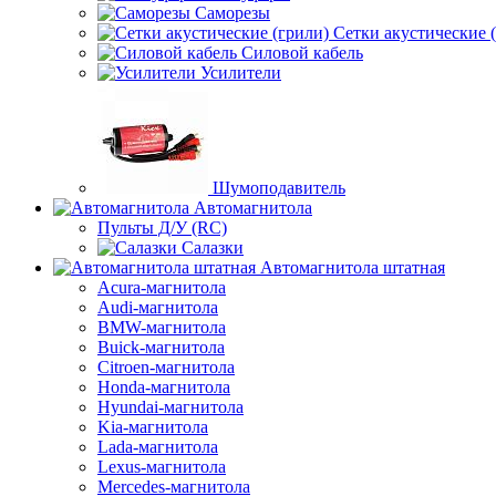
Саморезы
Сетки акустические 
Силовой кабель
Усилители
Шумоподавитель
Автомагнитола
Пульты Д/У (RC)
Салазки
Автомагнитола штатная
Acura-магнитола
Audi-магнитола
BMW-магнитола
Buick-магнитола
Citroen-магнитола
Honda-магнитола
Hyundai-магнитола
Kia-магнитола
Lada-магнитола
Lexus-магнитола
Mercedes-магнитола