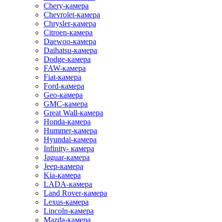
Chery-камера
Chevrolet-камера
Chrysler-камера
Citroen-камера
Daewoo-камера
Daihatsu-камера
Dodge-камера
FAW-камера
Fiat-камера
Ford-камера
Geo-камера
GMC-камера
Great Wall-камера
Honda-камера
Hummer-камера
Hyundai-камера
Infinity- камера
Jaguar-камера
Jeep-камера
Kia-камера
LADA-камера
Land Rover-камера
Lexus-камера
Lincoln-камера
Mazda-камера