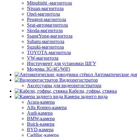
Mitsubishi -магнитола
Nissan-магнитола
Opel-магнитола
Peugeot-магнитола
Seat-автомагнитола
Skoda-магнитола
SsangYong-магнитола
Subaru-магнитола
Suzuki-магнитола
TOYOTA-магнитола
VW-магнитола
Инструмент для установки ШГУ
Модемы 3G/4G/WiFi
Автоматические дов
Видеорегистратор
Аксессуары для видеорегистратора
Кабели, гофры, стяжка
Камера заднего вида
Acura-камера
Alfa Romeo-камера
Audi-камера
BMW-камера
Buick-камера
BYD-камера
Cadillac-камера