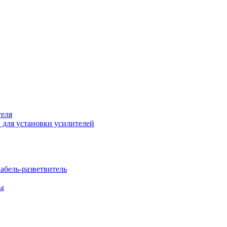
теля
 для установки усилителей
бель-разветвитель
бы