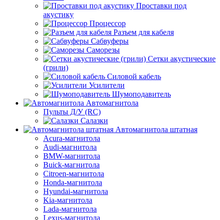
Проставки под
акустику
Процессор
Разъем для кабеля
Сабвуферы
Саморезы
Сетки акустические
(грили)
Силовой кабель
Усилители
Шумоподавитель
Автомагнитола
Пульты Д/У (RC)
Салазки
Автомагнитола штатная
Acura-магнитола
Audi-магнитола
BMW-магнитола
Buick-магнитола
Citroen-магнитола
Honda-магнитола
Hyundai-магнитола
Kia-магнитола
Lada-магнитола
Lexus-магнитола