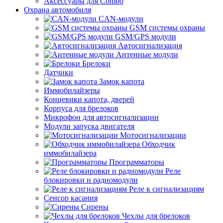
Аксессуары для Combo
Охрана автомобиля
CAN-модули
GSM системы охраны
GSM/GPS модули
Автосигнализация
Антенные модули
Брелоки
Датчики
Замок капота
Иммобилайзеры
Концевики капота, дверей
Корпуса для брелоков
Микрофон для автосигнализации
Модули запуска двигателя
Мотосигнализации
Обходчик
иммобилайзера
Программаторы
Реле
блокировки и радиомодули
Реле к сигнализациям
Сенсор касания
Сирены
Чехлы для брелоков