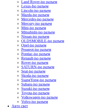
Land Rover-iso разъем
Lexus-Iso разъем
Lincoln-iso разъем
Mazda-iso разъем
Mercedes-iso разъем
Mercury-iso разъем
Mini-iso разъем
Mitsubishi-iso разъем
Nissan-iso разъем
OLDSMOBILE-iso разъем
Opel-iso разъем
Peugeot-iso разъем
Pontiac-iso разъем
Renault-iso разъем
Rover-iso разъем
SATURN-iso разъем
Seat-iso разъем
Skoda-iso разъем
SsangYong-iso разъем
Subaru-iso разъем
Suzuki-iso разъем
Toyota-iso разъем
Volkswagen-iso разъем
Volvo-iso разъем
Авто свет