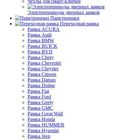
Чехлы для смарт-ключей
Электроприводы дверных замков
Парктроники
Переходная рамка
Рамка ACURA
Рамка Audi
Рамка BMW
Рамка BUICK
Рамка BYD
Рамка Chery
Рамка Chevrolet
Рамка Chrysler
Рамка Citroen
Рамка Datsun
Рамка Dodge
Рамка Fiat
Рамка Ford
Рамка Geely
Рамка GMC
Рамка Great Wall
Рамка Honda
Рамка HUMMER
Рамка Hyundai
Рамка Jeep