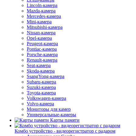
Lincoln-камера
Mazda-камера
Mercedes-камера
Mini-камера
Mitsubishi-камера
Nissan-камера
Opel-камера
Peugeot-камера
Pontiac-камера
Porsche-камера
Renault-камера
Seat-камера
Skoda-камера
SsangYong-камера
Subaru-камера
Suzuki-камера
Toyota-камера
Volkswagen-камера
Volvo-камера
Мониторы для камер
Универсальные-камеры
Карты памяти
Комбо устройство - видеорегистратор с радаром