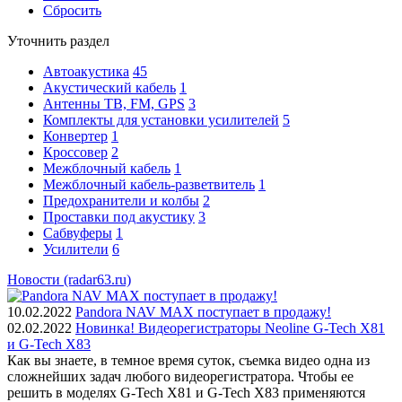
Сбросить
Уточнить раздел
Автоакустика
45
Акустический кабель
1
Антенны ТВ, FM, GPS
3
Комплекты для установки усилителей
5
Конвертер
1
Кроссовер
2
Межблочный кабель
1
Межблочный кабель-разветвитель
1
Предохранители и колбы
2
Проставки под акустику
3
Сабвуферы
1
Усилители
6
Новости (radar63.ru)
10.02.2022
Pandora NAV MAX поступает в продажу!
02.02.2022
Новинка! Видеорегистраторы Neoline G-Tech X81
и G-Tech X83
Как вы знаете, в темное время суток, съемка видео одна из
сложнейших задач любого видеорегистратора. Чтобы ее
решить в моделях G-Tech X81 и G-Tech X83 применяются