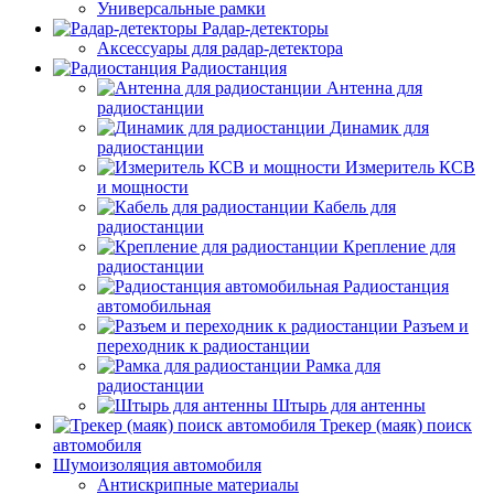
Универсальные рамки
Радар-детекторы
Аксессуары для радар-детектора
Радиостанция
Антенна для
радиостанции
Динамик для
радиостанции
Измеритель КСВ
и мощности
Кабель для
радиостанции
Крепление для
радиостанции
Радиостанция
автомобильная
Разъем и
переходник к радиостанции
Рамка для
радиостанции
Штырь для антенны
Трекер (маяк) поиск
автомобиля
Шумоизоляция автомобиля
Антискрипные материалы