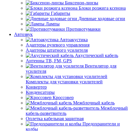
Биксенон-линзы
Блоки розжига ксенона
Габариты
Дневные ходовые огни
Лампы
Противотуманки
Автозвук
Автоакустика
Адаптеры рулевого управления
Адаптеры штатного усилителя
Акустический кабель
Антенны ТВ, FM, GPS
Вентилятор для
усилителя
Комплекты для установки усилителей
Конвертер
Конденсаторы
Кроссовер
Межблочный кабель
Межблочный
кабель-разветвитель
Оплетка кабельная защитная
Предохранители и
колбы