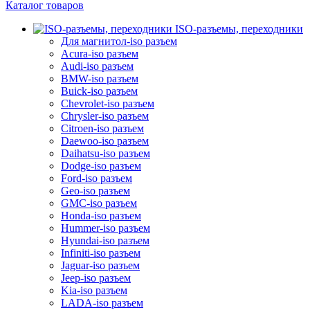
Каталог товаров
ISO-разъемы, переходники
Для магнитол-iso разъем
Acura-iso разъем
Audi-iso разъем
BMW-iso разъем
Buick-iso разъем
Chevrolet-iso разъем
Chrysler-iso разъем
Citroen-iso разъем
Daewoo-iso разъем
Daihatsu-iso разъем
Dodge-iso разъем
Ford-iso разъем
Geo-iso разъем
GMC-iso разъем
Honda-iso разъем
Hummer-iso разъем
Hyundai-iso разъем
Infiniti-iso разъем
Jaguar-iso разъем
Jeep-iso разъем
Kia-iso разъем
LADA-iso разъем