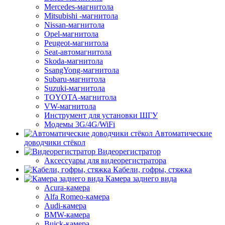
Mercedes-магнитола
Mitsubishi -магнитола
Nissan-магнитола
Opel-магнитола
Peugeot-магнитола
Seat-автомагнитола
Skoda-магнитола
SsangYong-магнитола
Subaru-магнитола
Suzuki-магнитола
TOYOTA-магнитола
VW-магнитола
Инструмент для установки ШГУ
Модемы 3G/4G/WiFi
Автоматические
доводчики стёкол
Видеорегистратор
Аксессуары для видеорегистратора
Кабели, гофры, стяжка
Камера заднего вида
Acura-камера
Alfa Romeo-камера
Audi-камера
BMW-камера
Buick-камера