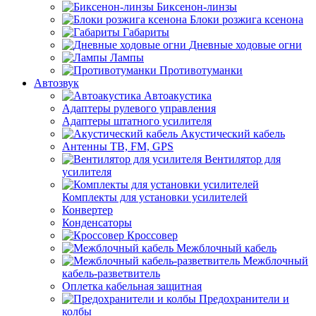
Биксенон-линзы
Блоки розжига ксенона
Габариты
Дневные ходовые огни
Лампы
Противотуманки
Автозвук
Автоакустика
Адаптеры рулевого управления
Адаптеры штатного усилителя
Акустический кабель
Антенны ТВ, FM, GPS
Вентилятор для
усилителя
Комплекты для установки усилителей
Конвертер
Конденсаторы
Кроссовер
Межблочный кабель
Межблочный
кабель-разветвитель
Оплетка кабельная защитная
Предохранители и
колбы