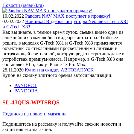
Новости (radar63.ru)
10.02.2022
Pandora NAV MAX поступает в продажу!
02.02.2022
Новинка! Видеорегистраторы Neoline G-Tech X81
и G-Tech X83
Как вы знаете, в темное время суток, съемка видео одна из
сложнейших задач любого видеорегистратора. Чтобы ее
решить в моделях G-Tech X81 и G-Tech X83 применяются
объективы со стеклянными просветленными линзами и
потрясающей светосилой, которую редко встретишь даже в
устройствах премиум-класса. Например, в G-Tech X83 она
составляет F1.5, как у IPhone 13 Pro Max.
25.11.2020
Купон на скидку АВТОЗАПУСК
Купон на скидку элитного бренда автосигнализации:
PANDECT
PANDORA
SL-4JQUS-WPTSRQS
Подписка на новости магазина
Подпишитесь на рассылку и получайте свежие новости и
акции нашего магазина.