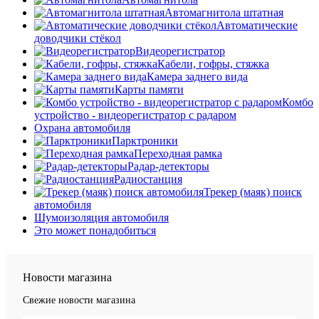
Автомагнитола штатная
Автоматические
доводчики стёкол
Видеорегистратор
Кабели, гофры, стяжка
Камера заднего вида
Карты памяти
Комбо
устройство - видеорегистратор с радаром
Охрана автомобиля
Парктроники
Переходная рамка
Радар-детекторы
Радиостанция
Трекер (маяк) поиск
автомобиля
Шумоизоляция автомобиля
Это может понадобиться
Новости магазина
Свежие новости магазина