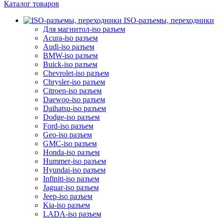
Каталог товаров
ISO-разъемы, переходники
Для магнитол-iso разъем
Acura-iso разъем
Audi-iso разъем
BMW-iso разъем
Buick-iso разъем
Chevrolet-iso разъем
Chrysler-iso разъем
Citroen-iso разъем
Daewoo-iso разъем
Daihatsu-iso разъем
Dodge-iso разъем
Ford-iso разъем
Geo-iso разъем
GMC-iso разъем
Honda-iso разъем
Hummer-iso разъем
Hyundai-iso разъем
Infiniti-iso разъем
Jaguar-iso разъем
Jeep-iso разъем
Kia-iso разъем
LADA-iso разъем