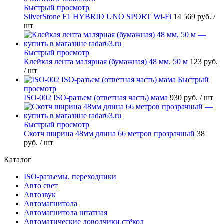
Быстрый просмотр
SilverStone F1 HYBRID UNO SPORT Wi-Fi
14 569 руб.
/
шт
Быстрый просмотр
Клейкая лента малярная (бумажная) 48 мм, 50 м
123 руб.
/ шт
Быстрый
просмотр
ISO-002 ISO-разъем (ответная часть) мама
930 руб.
/ шт
Быстрый просмотр
Скотч ширина 48мм длина 66 метров прозрачный
38
руб.
/ шт
Каталог
ISO-разъемы, переходники
Авто свет
Автозвук
Автомагнитола
Автомагнитола штатная
Автоматические доводчики стёкол