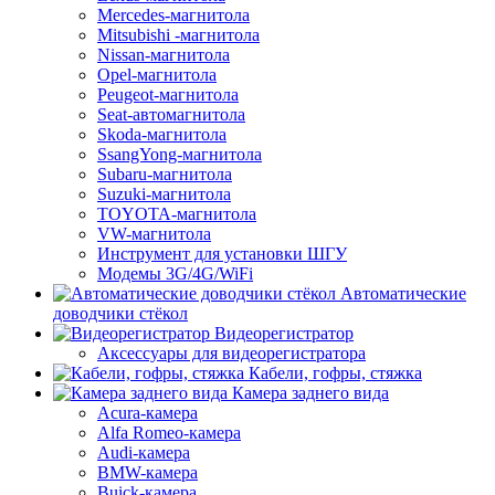
Mercedes-магнитола
Mitsubishi -магнитола
Nissan-магнитола
Opel-магнитола
Peugeot-магнитола
Seat-автомагнитола
Skoda-магнитола
SsangYong-магнитола
Subaru-магнитола
Suzuki-магнитола
TOYOTA-магнитола
VW-магнитола
Инструмент для установки ШГУ
Модемы 3G/4G/WiFi
Автоматические
доводчики стёкол
Видеорегистратор
Аксессуары для видеорегистратора
Кабели, гофры, стяжка
Камера заднего вида
Acura-камера
Alfa Romeo-камера
Audi-камера
BMW-камера
Buick-камера