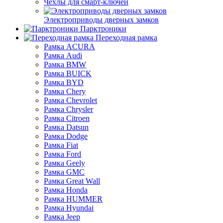
Чехлы для смарт-ключей
Электроприводы дверных замков
Парктроники
Переходная рамка
Рамка ACURA
Рамка Audi
Рамка BMW
Рамка BUICK
Рамка BYD
Рамка Chery
Рамка Chevrolet
Рамка Chrysler
Рамка Citroen
Рамка Datsun
Рамка Dodge
Рамка Fiat
Рамка Ford
Рамка Geely
Рамка GMC
Рамка Great Wall
Рамка Honda
Рамка HUMMER
Рамка Hyundai
Рамка Jeep