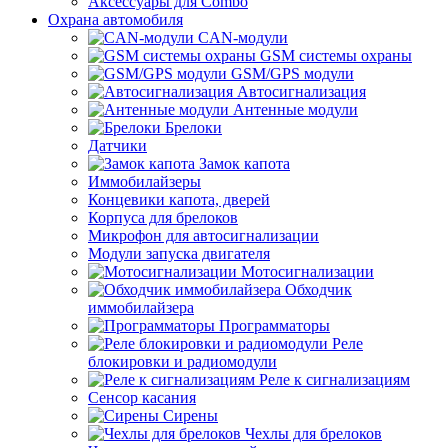
Аксессуары для Combo
Охрана автомобиля
CAN-модули
GSM системы охраны
GSM/GPS модули
Автосигнализация
Антенные модули
Брелоки
Датчики
Замок капота
Иммобилайзеры
Концевики капота, дверей
Корпуса для брелоков
Микрофон для автосигнализации
Модули запуска двигателя
Мотосигнализации
Обходчик
иммобилайзера
Программаторы
Реле
блокировки и радиомодули
Реле к сигнализациям
Сенсор касания
Сирены
Чехлы для брелоков