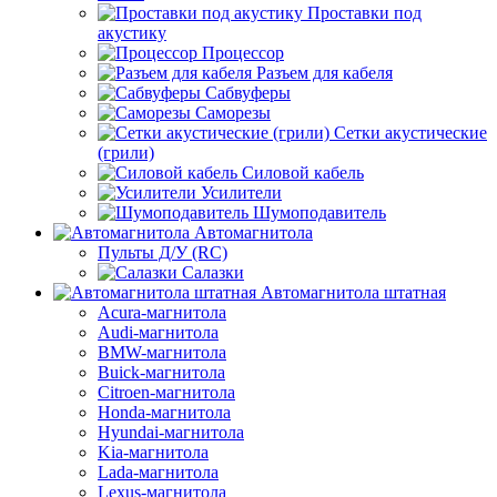
Проставки под
акустику
Процессор
Разъем для кабеля
Сабвуферы
Саморезы
Сетки акустические
(грили)
Силовой кабель
Усилители
Шумоподавитель
Автомагнитола
Пульты Д/У (RC)
Салазки
Автомагнитола штатная
Acura-магнитола
Audi-магнитола
BMW-магнитола
Buick-магнитола
Citroen-магнитола
Honda-магнитола
Hyundai-магнитола
Kia-магнитола
Lada-магнитола
Lexus-магнитола