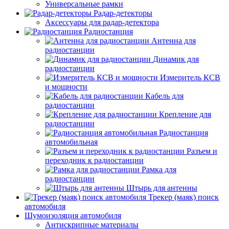
Универсальные рамки
Радар-детекторы
Аксессуары для радар-детектора
Радиостанция
Антенна для
радиостанции
Динамик для
радиостанции
Измеритель КСВ
и мощности
Кабель для
радиостанции
Крепление для
радиостанции
Радиостанция
автомобильная
Разъем и
переходник к радиостанции
Рамка для
радиостанции
Штырь для антенны
Трекер (маяк) поиск
автомобиля
Шумоизоляция автомобиля
Антискрипные материалы