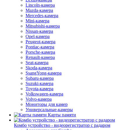
Lincoln-камера
Mazda-камера
Mercedes-камера
Mini-камера
Mitsubishi-камера
Nissan-камера
Opel-камера
Peugeot-камера
Pontiac-камера
Porsche-камера
Renault-камера
Seat-камера
Skoda-камера
SsangYong-камера
Subaru-камера
Suzuki-камера
Toyota-камера
Volkswagen-камера
Volvo-камера
Мониторы для камер
Универсальные-камеры
Карты памяти
Комбо устройство - видеорегистратор с радаром