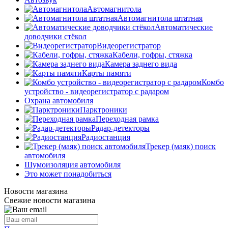
Автомагнитола
Автомагнитола штатная
Автоматические
доводчики стёкол
Видеорегистратор
Кабели, гофры, стяжка
Камера заднего вида
Карты памяти
Комбо
устройство - видеорегистратор с радаром
Охрана автомобиля
Парктроники
Переходная рамка
Радар-детекторы
Радиостанция
Трекер (маяк) поиск
автомобиля
Шумоизоляция автомобиля
Это может понадобиться
Новости магазина
Свежие новости магазина