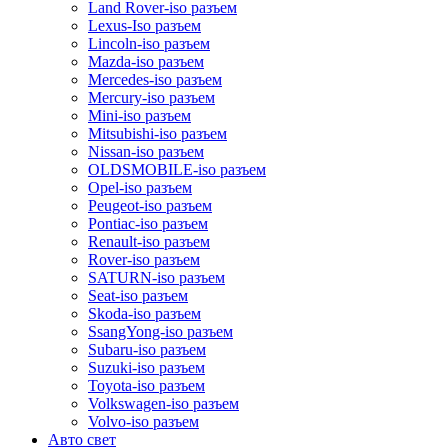
Land Rover-iso разъем
Lexus-Iso разъем
Lincoln-iso разъем
Mazda-iso разъем
Mercedes-iso разъем
Mercury-iso разъем
Mini-iso разъем
Mitsubishi-iso разъем
Nissan-iso разъем
OLDSMOBILE-iso разъем
Opel-iso разъем
Peugeot-iso разъем
Pontiac-iso разъем
Renault-iso разъем
Rover-iso разъем
SATURN-iso разъем
Seat-iso разъем
Skoda-iso разъем
SsangYong-iso разъем
Subaru-iso разъем
Suzuki-iso разъем
Toyota-iso разъем
Volkswagen-iso разъем
Volvo-iso разъем
Авто свет