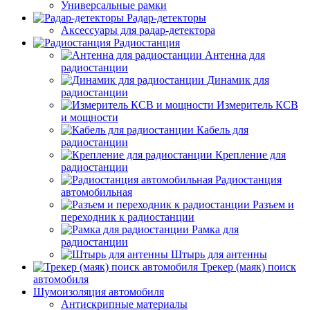
Универсальные рамки
Радар-детекторы
Аксессуары для радар-детектора
Радиостанция
Антенна для
радиостанции
Динамик для
радиостанции
Измеритель КСВ
и мощности
Кабель для
радиостанции
Крепление для
радиостанции
Радиостанция
автомобильная
Разъем и
переходник к радиостанции
Рамка для
радиостанции
Штырь для антенны
Трекер (маяк) поиск
автомобиля
Шумоизоляция автомобиля
Антискрипные материалы