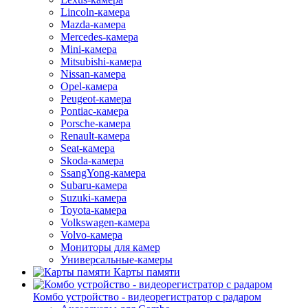
Lincoln-камера
Mazda-камера
Mercedes-камера
Mini-камера
Mitsubishi-камера
Nissan-камера
Opel-камера
Peugeot-камера
Pontiac-камера
Porsche-камера
Renault-камера
Seat-камера
Skoda-камера
SsangYong-камера
Subaru-камера
Suzuki-камера
Toyota-камера
Volkswagen-камера
Volvo-камера
Мониторы для камер
Универсальные-камеры
Карты памяти
Комбо устройство - видеорегистратор с радаром