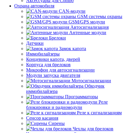
Аксессуары для Combo
Охрана автомобиля
CAN-модули
GSM системы охраны
GSM/GPS модули
Автосигнализация
Антенные модули
Брелоки
Датчики
Замок капота
Иммобилайзеры
Концевики капота, дверей
Корпуса для брелоков
Микрофон для автосигнализации
Модули запуска двигателя
Мотосигнализации
Обходчик
иммобилайзера
Программаторы
Реле
блокировки и радиомодули
Реле к сигнализациям
Сенсор касания
Сирены
Чехлы для брелоков