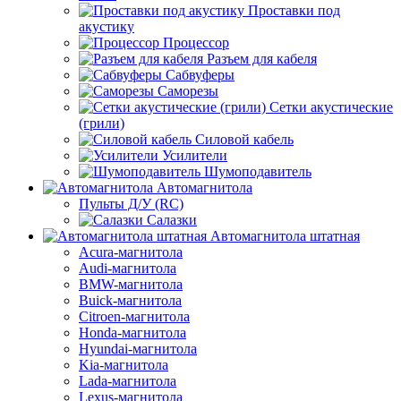
Проставки под
акустику
Процессор
Разъем для кабеля
Сабвуферы
Саморезы
Сетки акустические
(грили)
Силовой кабель
Усилители
Шумоподавитель
Автомагнитола
Пульты Д/У (RC)
Салазки
Автомагнитола штатная
Acura-магнитола
Audi-магнитола
BMW-магнитола
Buick-магнитола
Citroen-магнитола
Honda-магнитола
Hyundai-магнитола
Kia-магнитола
Lada-магнитола
Lexus-магнитола