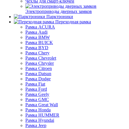
Чехлы для смарт-ключей
Электроприводы дверных замков
Парктроники
Переходная рамка
Рамка ACURA
Рамка Audi
Рамка BMW
Рамка BUICK
Рамка BYD
Рамка Chery
Рамка Chevrolet
Рамка Chrysler
Рамка Citroen
Рамка Datsun
Рамка Dodge
Рамка Fiat
Рамка Ford
Рамка Geely
Рамка GMC
Рамка Great Wall
Рамка Honda
Рамка HUMMER
Рамка Hyundai
Рамка Jeep