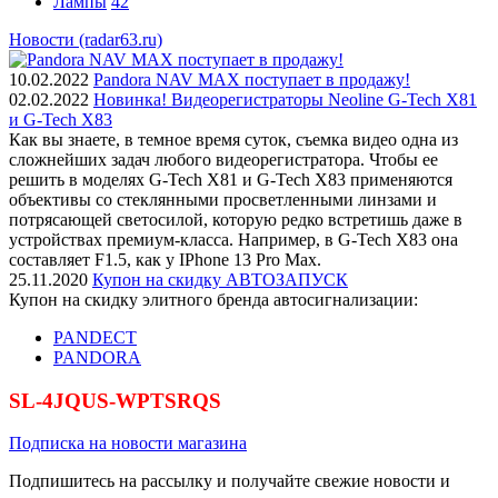
Лампы
42
Новости (radar63.ru)
10.02.2022
Pandora NAV MAX поступает в продажу!
02.02.2022
Новинка! Видеорегистраторы Neoline G-Tech X81
и G-Tech X83
Как вы знаете, в темное время суток, съемка видео одна из
сложнейших задач любого видеорегистратора. Чтобы ее
решить в моделях G-Tech X81 и G-Tech X83 применяются
объективы со стеклянными просветленными линзами и
потрясающей светосилой, которую редко встретишь даже в
устройствах премиум-класса. Например, в G-Tech X83 она
составляет F1.5, как у IPhone 13 Pro Max.
25.11.2020
Купон на скидку АВТОЗАПУСК
Купон на скидку элитного бренда автосигнализации:
PANDECT
PANDORA
SL-4JQUS-WPTSRQS
Подписка на новости магазина
Подпишитесь на рассылку и получайте свежие новости и