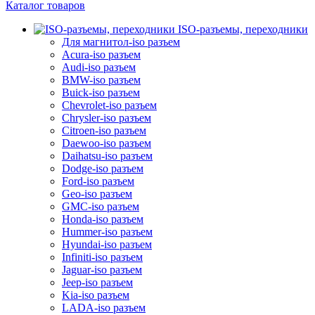
Каталог товаров
ISO-разъемы, переходники
Для магнитол-iso разъем
Acura-iso разъем
Audi-iso разъем
BMW-iso разъем
Buick-iso разъем
Chevrolet-iso разъем
Chrysler-iso разъем
Citroen-iso разъем
Daewoo-iso разъем
Daihatsu-iso разъем
Dodge-iso разъем
Ford-iso разъем
Geo-iso разъем
GMC-iso разъем
Honda-iso разъем
Hummer-iso разъем
Hyundai-iso разъем
Infiniti-iso разъем
Jaguar-iso разъем
Jeep-iso разъем
Kia-iso разъем
LADA-iso разъем