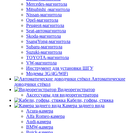
Mercedes-магнитола
Mitsubishi -магнитола
Nissan-магнитола
Opel-магнитола
Peugeot-магнитола
Seat-автомагнитола
Skoda-магнитола
SsangYong-магнитола
Subaru-магнитола
Suzuki-магнитола
TOYOTA-магнитола
VW-магнитола
Инструмент для установки ШГУ
Модемы 3G/4G/WiFi
Автоматические
доводчики стёкол
Видеорегистратор
Аксессуары для видеорегистратора
Кабели, гофры, стяжка
Камера заднего вида
Acura-камера
Alfa Romeo-камера
Audi-камера
BMW-камера
Buick-камера