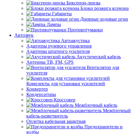
Биксенон-линзы
Блоки розжига ксенона
Габариты
Дневные ходовые огни
Лампы
Противотуманки
Автозвук
Автоакустика
Адаптеры рулевого управления
Адаптеры штатного усилителя
Акустический кабель
Антенны ТВ, FM, GPS
Вентилятор для
усилителя
Комплекты для установки усилителей
Конвертер
Конденсаторы
Кроссовер
Межблочный кабель
Межблочный
кабель-разветвитель
Оплетка кабельная защитная
Предохранители и
колбы