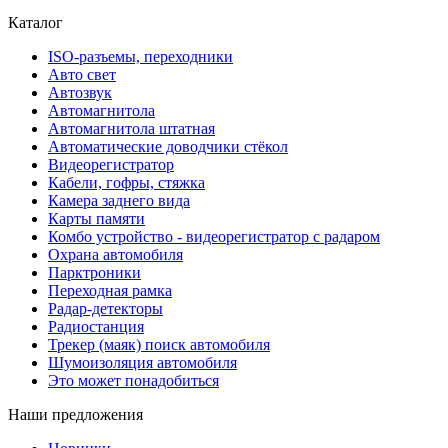
Каталог
ISO-разъемы, переходники
Авто свет
Автозвук
Автомагнитола
Автомагнитола штатная
Автоматические доводчики стёкол
Видеорегистратор
Кабели, гофры, стяжка
Камера заднего вида
Карты памяти
Комбо устройство - видеорегистратор с радаром
Охрана автомобиля
Парктроники
Переходная рамка
Радар-детекторы
Радиостанция
Трекер (маяк) поиск автомобиля
Шумоизоляция автомобиля
Это может понадобиться
Наши предложения