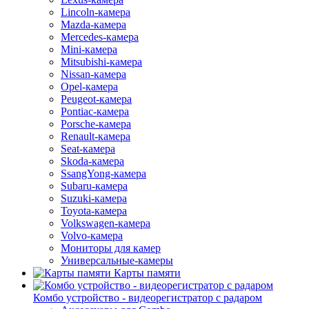
Lincoln-камера
Mazda-камера
Mercedes-камера
Mini-камера
Mitsubishi-камера
Nissan-камера
Opel-камера
Peugeot-камера
Pontiac-камера
Porsche-камера
Renault-камера
Seat-камера
Skoda-камера
SsangYong-камера
Subaru-камера
Suzuki-камера
Toyota-камера
Volkswagen-камера
Volvo-камера
Мониторы для камер
Универсальные-камеры
Карты памяти
Комбо устройство - видеорегистратор с радаром