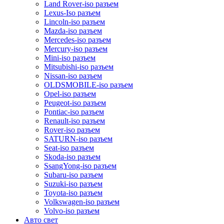
Land Rover-iso разъем
Lexus-Iso разъем
Lincoln-iso разъем
Mazda-iso разъем
Mercedes-iso разъем
Mercury-iso разъем
Mini-iso разъем
Mitsubishi-iso разъем
Nissan-iso разъем
OLDSMOBILE-iso разъем
Opel-iso разъем
Peugeot-iso разъем
Pontiac-iso разъем
Renault-iso разъем
Rover-iso разъем
SATURN-iso разъем
Seat-iso разъем
Skoda-iso разъем
SsangYong-iso разъем
Subaru-iso разъем
Suzuki-iso разъем
Toyota-iso разъем
Volkswagen-iso разъем
Volvo-iso разъем
Авто свет