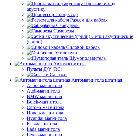
Проставки под
акустику
Процессор
Разъем для кабеля
Сабвуферы
Саморезы
Сетки акустические
(грили)
Силовой кабель
Усилители
Шумоподавитель
Автомагнитола
Пульты Д/У (RC)
Салазки
Автомагнитола штатная
Acura-магнитола
Audi-магнитола
BMW-магнитола
Buick-магнитола
Citroen-магнитола
Honda-магнитола
Hyundai-магнитола
Kia-магнитола
Lada-магнитола
Lexus-магнитола