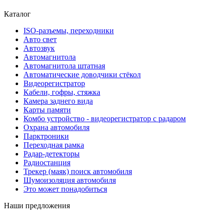
Каталог
ISO-разъемы, переходники
Авто свет
Автозвук
Автомагнитола
Автомагнитола штатная
Автоматические доводчики стёкол
Видеорегистратор
Кабели, гофры, стяжка
Камера заднего вида
Карты памяти
Комбо устройство - видеорегистратор с радаром
Охрана автомобиля
Парктроники
Переходная рамка
Радар-детекторы
Радиостанция
Трекер (маяк) поиск автомобиля
Шумоизоляция автомобиля
Это может понадобиться
Наши предложения