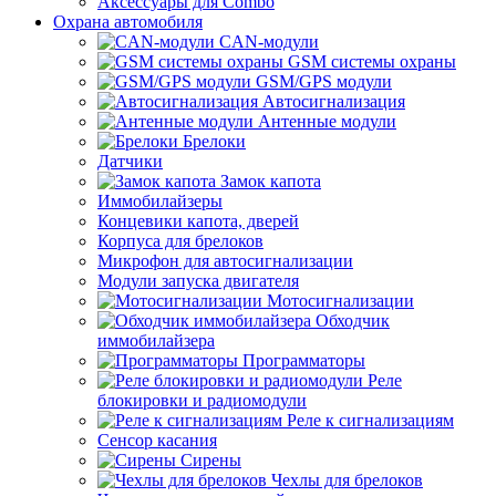
Аксессуары для Combo
Охрана автомобиля
CAN-модули
GSM системы охраны
GSM/GPS модули
Автосигнализация
Антенные модули
Брелоки
Датчики
Замок капота
Иммобилайзеры
Концевики капота, дверей
Корпуса для брелоков
Микрофон для автосигнализации
Модули запуска двигателя
Мотосигнализации
Обходчик
иммобилайзера
Программаторы
Реле
блокировки и радиомодули
Реле к сигнализациям
Сенсор касания
Сирены
Чехлы для брелоков