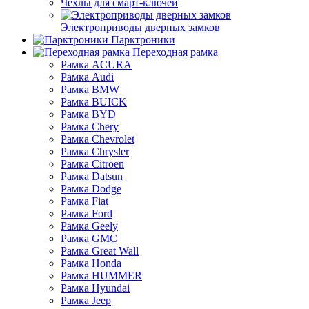
Чехлы для смарт-ключей
Электроприводы дверных замков
Парктроники
Переходная рамка
Рамка ACURA
Рамка Audi
Рамка BMW
Рамка BUICK
Рамка BYD
Рамка Chery
Рамка Chevrolet
Рамка Chrysler
Рамка Citroen
Рамка Datsun
Рамка Dodge
Рамка Fiat
Рамка Ford
Рамка Geely
Рамка GMC
Рамка Great Wall
Рамка Honda
Рамка HUMMER
Рамка Hyundai
Рамка Jeep