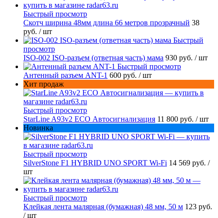
Быстрый просмотр
Скотч ширина 48мм длина 66 метров прозрачный
38
руб.
/ шт
Быстрый
просмотр
ISO-002 ISO-разъем (ответная часть) мама
930 руб.
/ шт
Быстрый просмотр
Антенный разъем ANT-1
600 руб.
/ шт
Хит продаж
Быстрый просмотр
StarLine A93v2 ECO Автосигнализация
11 800 руб.
/ шт
Новинка
Быстрый просмотр
SilverStone F1 HYBRID UNO SPORT Wi-Fi
14 569 руб.
/
шт
Быстрый просмотр
Клейкая лента малярная (бумажная) 48 мм, 50 м
123 руб.
/ шт