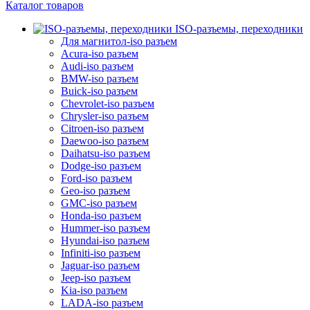
Каталог товаров
ISO-разъемы, переходники
Для магнитол-iso разъем
Acura-iso разъем
Audi-iso разъем
BMW-iso разъем
Buick-iso разъем
Chevrolet-iso разъем
Chrysler-iso разъем
Citroen-iso разъем
Daewoo-iso разъем
Daihatsu-iso разъем
Dodge-iso разъем
Ford-iso разъем
Geo-iso разъем
GMC-iso разъем
Honda-iso разъем
Hummer-iso разъем
Hyundai-iso разъем
Infiniti-iso разъем
Jaguar-iso разъем
Jeep-iso разъем
Kia-iso разъем
LADA-iso разъем