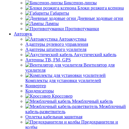
Биксенон-линзы
Блоки розжига ксенона
Габариты
Дневные ходовые огни
Лампы
Противотуманки
Автозвук
Автоакустика
Адаптеры рулевого управления
Адаптеры штатного усилителя
Акустический кабель
Антенны ТВ, FM, GPS
Вентилятор для
усилителя
Комплекты для установки усилителей
Конвертер
Конденсаторы
Кроссовер
Межблочный кабель
Межблочный
кабель-разветвитель
Оплетка кабельная защитная
Предохранители и
колбы