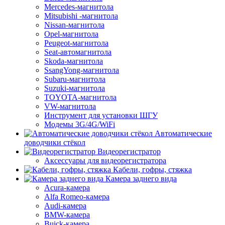
Mercedes-магнитола
Mitsubishi -магнитола
Nissan-магнитола
Opel-магнитола
Peugeot-магнитола
Seat-автомагнитола
Skoda-магнитола
SsangYong-магнитола
Subaru-магнитола
Suzuki-магнитола
TOYOTA-магнитола
VW-магнитола
Инструмент для установки ШГУ
Модемы 3G/4G/WiFi
Автоматические
доводчики стёкол
Видеорегистратор
Аксессуары для видеорегистратора
Кабели, гофры, стяжка
Камера заднего вида
Acura-камера
Alfa Romeo-камера
Audi-камера
BMW-камера
Buick-камера