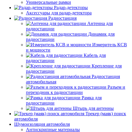
Универсальные рамки
Радар-детекторы
Аксессуары для радар-детектора
Радиостанция
Антенна для
радиостанции
Динамик для
радиостанции
Измеритель КСВ
и мощности
Кабель для
радиостанции
Крепление для
радиостанции
Радиостанция
автомобильная
Разъем и
переходник к радиостанции
Рамка для
радиостанции
Штырь для антенны
Трекер (маяк) поиск
автомобиля
Шумоизоляция автомобиля
Антискрипные материалы