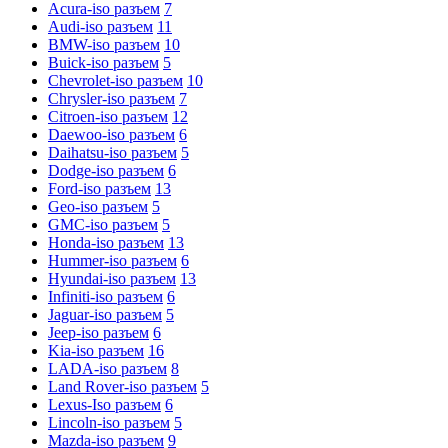
Acura-iso разъем
7
Audi-iso разъем
11
BMW-iso разъем
10
Buick-iso разъем
5
Chevrolet-iso разъем
10
Chrysler-iso разъем
7
Citroen-iso разъем
12
Daewoo-iso разъем
6
Daihatsu-iso разъем
5
Dodge-iso разъем
6
Ford-iso разъем
13
Geo-iso разъем
5
GMC-iso разъем
5
Honda-iso разъем
13
Hummer-iso разъем
6
Hyundai-iso разъем
13
Infiniti-iso разъем
6
Jaguar-iso разъем
5
Jeep-iso разъем
6
Kia-iso разъем
16
LADA-iso разъем
8
Land Rover-iso разъем
5
Lexus-Iso разъем
6
Lincoln-iso разъем
5
Mazda-iso разъем
9