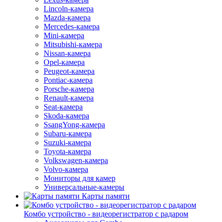
Lincoln-камера
Mazda-камера
Mercedes-камера
Mini-камера
Mitsubishi-камера
Nissan-камера
Opel-камера
Peugeot-камера
Pontiac-камера
Porsche-камера
Renault-камера
Seat-камера
Skoda-камера
SsangYong-камера
Subaru-камера
Suzuki-камера
Toyota-камера
Volkswagen-камера
Volvo-камера
Мониторы для камер
Универсальные-камеры
Карты памяти
Комбо устройство - видеорегистратор с радаром