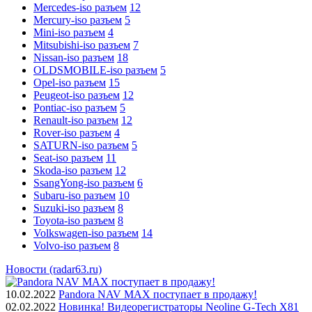
Mercedes-iso разъем
12
Mercury-iso разъем
5
Mini-iso разъем
4
Mitsubishi-iso разъем
7
Nissan-iso разъем
18
OLDSMOBILE-iso разъем
5
Opel-iso разъем
15
Peugeot-iso разъем
12
Pontiac-iso разъем
5
Renault-iso разъем
12
Rover-iso разъем
4
SATURN-iso разъем
5
Seat-iso разъем
11
Skoda-iso разъем
12
SsangYong-iso разъем
6
Subaru-iso разъем
10
Suzuki-iso разъем
8
Toyota-iso разъем
8
Volkswagen-iso разъем
14
Volvo-iso разъем
8
Новости (radar63.ru)
10.02.2022
Pandora NAV MAX поступает в продажу!
02.02.2022
Новинка! Видеорегистраторы Neoline G-Tech X81