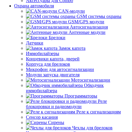
Аксессуары для Combo
Охрана автомобиля
CAN-модули
GSM системы охраны
GSM/GPS модули
Автосигнализация
Антенные модули
Брелоки
Датчики
Замок капота
Иммобилайзеры
Концевики капота, дверей
Корпуса для брелоков
Микрофон для автосигнализации
Модули запуска двигателя
Мотосигнализации
Обходчик
иммобилайзера
Программаторы
Реле
блокировки и радиомодули
Реле к сигнализациям
Сенсор касания
Сирены
Чехлы для брелоков