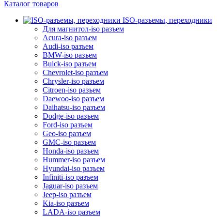
Каталог товаров
ISO-разъемы, переходники
Для магнитол-iso разъем
Acura-iso разъем
Audi-iso разъем
BMW-iso разъем
Buick-iso разъем
Chevrolet-iso разъем
Chrysler-iso разъем
Citroen-iso разъем
Daewoo-iso разъем
Daihatsu-iso разъем
Dodge-iso разъем
Ford-iso разъем
Geo-iso разъем
GMC-iso разъем
Honda-iso разъем
Hummer-iso разъем
Hyundai-iso разъем
Infiniti-iso разъем
Jaguar-iso разъем
Jeep-iso разъем
Kia-iso разъем
LADA-iso разъем