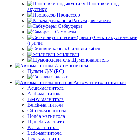
Проставки под
акустику
Процессор
Разъем для кабеля
Сабвуферы
Саморезы
Сетки акустические
(грили)
Силовой кабель
Усилители
Шумоподавитель
Автомагнитола
Пульты Д/У (RC)
Салазки
Автомагнитола штатная
Acura-магнитола
Audi-магнитола
BMW-магнитола
Buick-магнитола
Citroen-магнитола
Honda-магнитола
Hyundai-магнитола
Kia-магнитола
Lada-магнитола
Lexus-магнитола