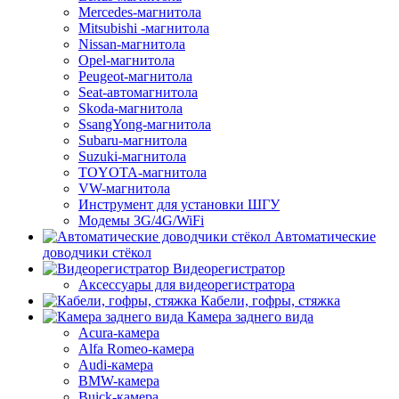
Mercedes-магнитола
Mitsubishi -магнитола
Nissan-магнитола
Opel-магнитола
Peugeot-магнитола
Seat-автомагнитола
Skoda-магнитола
SsangYong-магнитола
Subaru-магнитола
Suzuki-магнитола
TOYOTA-магнитола
VW-магнитола
Инструмент для установки ШГУ
Модемы 3G/4G/WiFi
Автоматические
доводчики стёкол
Видеорегистратор
Аксессуары для видеорегистратора
Кабели, гофры, стяжка
Камера заднего вида
Acura-камера
Alfa Romeo-камера
Audi-камера
BMW-камера
Buick-камера