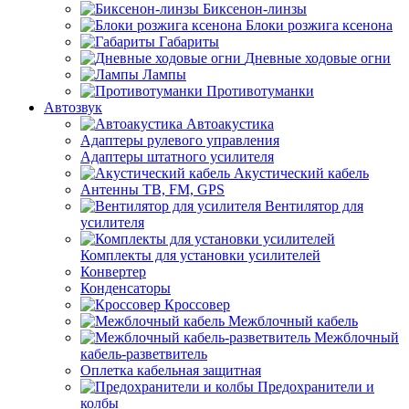
Биксенон-линзы
Блоки розжига ксенона
Габариты
Дневные ходовые огни
Лампы
Противотуманки
Автозвук
Автоакустика
Адаптеры рулевого управления
Адаптеры штатного усилителя
Акустический кабель
Антенны ТВ, FM, GPS
Вентилятор для
усилителя
Комплекты для установки усилителей
Конвертер
Конденсаторы
Кроссовер
Межблочный кабель
Межблочный
кабель-разветвитель
Оплетка кабельная защитная
Предохранители и
колбы