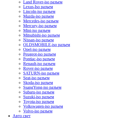
Land Rover-iso разъем
Lexus-Iso разъем
Lincoln-iso разъем
Mazda-iso разъем
Mercedes-iso разъем
Mercury-iso разъем
Mini-iso разъем
Mitsubishi-iso разъем
Nissan-iso разъем
OLDSMOBILE-iso разъем
Opel-iso разъем
Peugeot-iso разъем
Pontiac-iso разъем
Renault-iso разъем
Rover-iso разъем
SATURN-iso разъем
Seat-iso разъем
Skoda-iso разъем
SsangYong-iso разъем
Subaru-iso разъем
Suzuki-iso разъем
Toyota-iso разъем
Volkswagen-iso разъем
Volvo-iso разъем
Авто свет