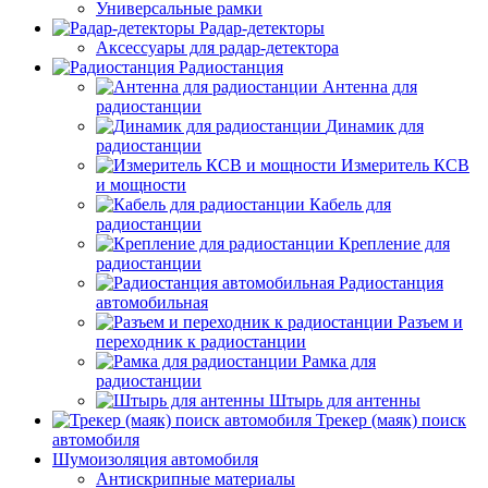
Универсальные рамки
Радар-детекторы
Аксессуары для радар-детектора
Радиостанция
Антенна для
радиостанции
Динамик для
радиостанции
Измеритель КСВ
и мощности
Кабель для
радиостанции
Крепление для
радиостанции
Радиостанция
автомобильная
Разъем и
переходник к радиостанции
Рамка для
радиостанции
Штырь для антенны
Трекер (маяк) поиск
автомобиля
Шумоизоляция автомобиля
Антискрипные материалы