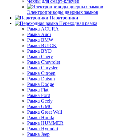
Чехлы для смарт-ключей
Электроприводы дверных замков
Парктроники
Переходная рамка
Рамка ACURA
Рамка Audi
Рамка BMW
Рамка BUICK
Рамка BYD
Рамка Chery
Рамка Chevrolet
Рамка Chrysler
Рамка Citroen
Рамка Datsun
Рамка Dodge
Рамка Fiat
Рамка Ford
Рамка Geely
Рамка GMC
Рамка Great Wall
Рамка Honda
Рамка HUMMER
Рамка Hyundai
Рамка Jeep