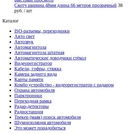
Скотч ширина 48мм длина 66 метров прозрачный
38
руб.
/ шт
Каталог
ISO-разъемы, переходники
Авто свет
Автозвук
Автомагнитола
Автомагнитола штатная
Автоматические доводчики стёкол
Видеорегистратор
Кабели, гофры, стяжка
Камера заднего вида
Карты памяти
Комбо устройство - видеорегистратор с радаром
Охрана автомобиля
Парктроники
Переходная рамка
Радар-детекторы
Радиостанция
Трекер (маяк) поиск автомобиля
Шумоизоляция автомобиля
Это может понадобиться