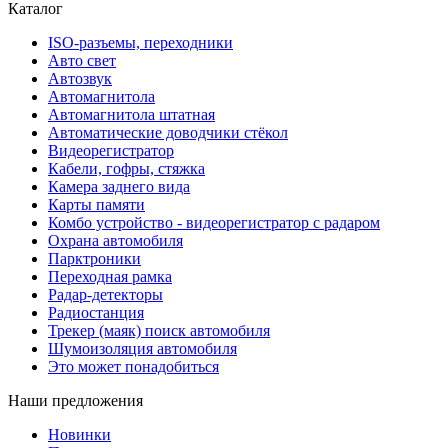
Каталог
ISO-разъемы, переходники
Авто свет
Автозвук
Автомагнитола
Автомагнитола штатная
Автоматические доводчики стёкол
Видеорегистратор
Кабели, гофры, стяжка
Камера заднего вида
Карты памяти
Комбо устройство - видеорегистратор с радаром
Охрана автомобиля
Парктроники
Переходная рамка
Радар-детекторы
Радиостанция
Трекер (маяк) поиск автомобиля
Шумоизоляция автомобиля
Это может понадобиться
Наши предложения
Новинки