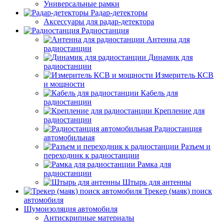
Универсальные рамки
Радар-детекторы
Аксессуары для радар-детектора
Радиостанция
Антенна для
радиостанции
Динамик для
радиостанции
Измеритель КСВ
и мощности
Кабель для
радиостанции
Крепление для
радиостанции
Радиостанция
автомобильная
Разъем и
переходник к радиостанции
Рамка для
радиостанции
Штырь для антенны
Трекер (маяк) поиск
автомобиля
Шумоизоляция автомобиля
Антискрипные материалы