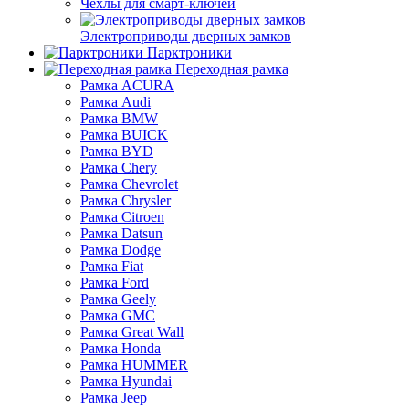
Чехлы для смарт-ключей
Электроприводы дверных замков
Парктроники
Переходная рамка
Рамка ACURA
Рамка Audi
Рамка BMW
Рамка BUICK
Рамка BYD
Рамка Chery
Рамка Chevrolet
Рамка Chrysler
Рамка Citroen
Рамка Datsun
Рамка Dodge
Рамка Fiat
Рамка Ford
Рамка Geely
Рамка GMC
Рамка Great Wall
Рамка Honda
Рамка HUMMER
Рамка Hyundai
Рамка Jeep