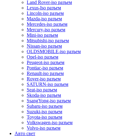
Land Rover-iso разъем
Lexus-Iso разъем
Lincoln-iso разъем
Mazda-iso разъем
Mercedes-iso разъем
Mercury-iso разъем
Mini-iso разъем
Mitsubishi-iso разъем
Nissan-iso разъем
OLDSMOBILE-iso разъем
Opel-iso разъем
Peugeot-iso разъем
Pontiac-iso разъем
Renault-iso разъем
Rover-iso разъем
SATURN-iso разъем
Seat-iso разъем
Skoda-iso разъем
SsangYong-iso разъем
Subaru-iso разъем
Suzuki-iso разъем
Toyota-iso разъем
Volkswagen-iso разъем
Volvo-iso разъем
Авто свет