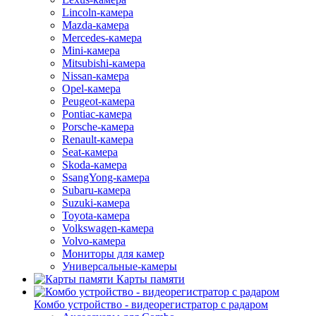
Lincoln-камера
Mazda-камера
Mercedes-камера
Mini-камера
Mitsubishi-камера
Nissan-камера
Opel-камера
Peugeot-камера
Pontiac-камера
Porsche-камера
Renault-камера
Seat-камера
Skoda-камера
SsangYong-камера
Subaru-камера
Suzuki-камера
Toyota-камера
Volkswagen-камера
Volvo-камера
Мониторы для камер
Универсальные-камеры
Карты памяти
Комбо устройство - видеорегистратор с радаром