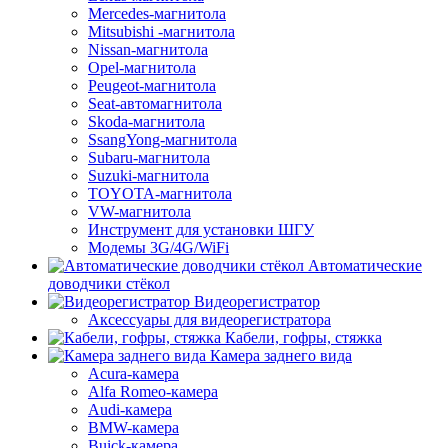
Mercedes-магнитола
Mitsubishi -магнитола
Nissan-магнитола
Opel-магнитола
Peugeot-магнитола
Seat-автомагнитола
Skoda-магнитола
SsangYong-магнитола
Subaru-магнитола
Suzuki-магнитола
TOYOTA-магнитола
VW-магнитола
Инструмент для установки ШГУ
Модемы 3G/4G/WiFi
Автоматические
доводчики стёкол
Видеорегистратор
Аксессуары для видеорегистратора
Кабели, гофры, стяжка
Камера заднего вида
Acura-камера
Alfa Romeo-камера
Audi-камера
BMW-камера
Buick-камера