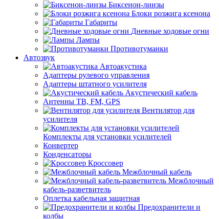
Биксенон-линзы
Блоки розжига ксенона
Габариты
Дневные ходовые огни
Лампы
Противотуманки
Автозвук
Автоакустика
Адаптеры рулевого управления
Адаптеры штатного усилителя
Акустический кабель
Антенны ТВ, FM, GPS
Вентилятор для
усилителя
Комплекты для установки усилителей
Конвертер
Конденсаторы
Кроссовер
Межблочный кабель
Межблочный
кабель-разветвитель
Оплетка кабельная защитная
Предохранители и
колбы