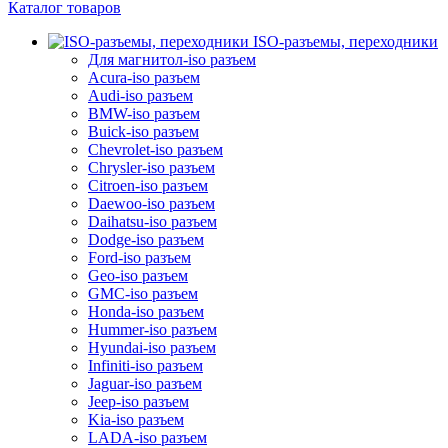
Каталог товаров
ISO-разъемы, переходники
Для магнитол-iso разъем
Acura-iso разъем
Audi-iso разъем
BMW-iso разъем
Buick-iso разъем
Chevrolet-iso разъем
Chrysler-iso разъем
Citroen-iso разъем
Daewoo-iso разъем
Daihatsu-iso разъем
Dodge-iso разъем
Ford-iso разъем
Geo-iso разъем
GMC-iso разъем
Honda-iso разъем
Hummer-iso разъем
Hyundai-iso разъем
Infiniti-iso разъем
Jaguar-iso разъем
Jeep-iso разъем
Kia-iso разъем
LADA-iso разъем