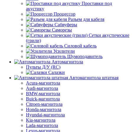
Проставки под
акустику
Процессор
Разъем для кабеля
Сабвуферы
Саморезы
Сетки акустические
(грили)
Силовой кабель
Усилители
Шумоподавитель
Автомагнитола
Пульты Д/У (RC)
Салазки
Автомагнитола штатная
Acura-магнитола
Audi-магнитола
BMW-магнитола
Buick-магнитола
Citroen-магнитола
Honda-магнитола
Hyundai-магнитола
Kia-магнитола
Lada-магнитола
Lexus-магнитола