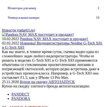
Мониторы для камер
2
Универсальные-камеры
10
Новости (radar63.ru)
10.02.2022
Pandora NAV MAX поступает в продажу!
02.02.2022
Новинка! Видеорегистраторы Neoline G-Tech X81
и G-Tech X83
Как вы знаете, в темное время суток, съемка видео одна из
сложнейших задач любого видеорегистратора. Чтобы ее
решить в моделях G-Tech X81 и G-Tech X83 применяются
объективы со стеклянными просветленными линзами и
потрясающей светосилой, которую редко встретишь даже в
устройствах премиум-класса. Например, в G-Tech X83 она
составляет F1.5, как у IPhone 13 Pro Max.
25.11.2020
Купон на скидку АВТОЗАПУСК
Купон на скидку элитного бренда автосигнализации:
PANDECT
PANDORA