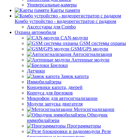
Универсальные-камеры
Карты памяти
Комбо устройство - видеорегистратор с радаром
Аксессуары для Combo
Охрана автомобиля
CAN-модули
GSM системы охраны
GSM/GPS модули
Автосигнализация
Антенные модули
Брелоки
Датчики
Замок капота
Иммобилайзеры
Концевики капота, дверей
Корпуса для брелоков
Микрофон для автосигнализации
Модули запуска двигателя
Мотосигнализации
Обходчик
иммобилайзера
Программаторы
Реле
блокировки и радиомодули