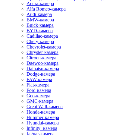
Acura-камера
Alfa Romeo-камера
Audi-камера
BMW-камера
Buick-камера
BYD-камера
Cadillac-камера
Chery-камера
Chevrolet-камера
Chrysler-камера
Citroen-камера
Daewoo-камера
Daihatsu-камера
Dodge-камера
FAW-камера
Fiat-камера
Ford-камера
Geo-камера
GMC-камера
Great Wall-камера
Honda-камера
Hummer-камера
Hyundai-камера
Infinity- камера
Jaguar-камера