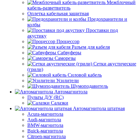
Межблочный
кабель-разветвитель
Оплетка кабельная защитная
Предохранители и
колбы
Проставки под
акустику
Процессор
Разъем для кабеля
Сабвуферы
Саморезы
Сетки акустические
(грили)
Силовой кабель
Усилители
Шумоподавитель
Автомагнитола
Пульты Д/У (RC)
Салазки
Автомагнитола штатная
Acura-магнитола
Audi-магнитола
BMW-магнитола
Buick-магнитола
Citroen-магнитола