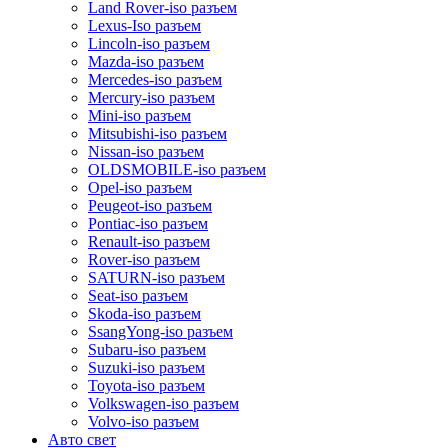
Land Rover-iso разъем
Lexus-Iso разъем
Lincoln-iso разъем
Mazda-iso разъем
Mercedes-iso разъем
Mercury-iso разъем
Mini-iso разъем
Mitsubishi-iso разъем
Nissan-iso разъем
OLDSMOBILE-iso разъем
Opel-iso разъем
Peugeot-iso разъем
Pontiac-iso разъем
Renault-iso разъем
Rover-iso разъем
SATURN-iso разъем
Seat-iso разъем
Skoda-iso разъем
SsangYong-iso разъем
Subaru-iso разъем
Suzuki-iso разъем
Toyota-iso разъем
Volkswagen-iso разъем
Volvo-iso разъем
Авто свет