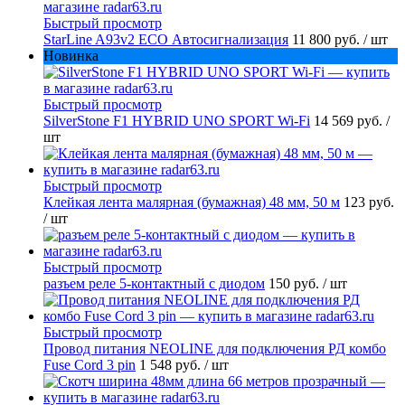
Быстрый просмотр
StarLine A93v2 ECO Автосигнализация
11 800 руб.
/ шт
Новинка
Быстрый просмотр
SilverStone F1 HYBRID UNO SPORT Wi-Fi
14 569 руб.
/
шт
Быстрый просмотр
Клейкая лента малярная (бумажная) 48 мм, 50 м
123 руб.
/ шт
Быстрый просмотр
разъем реле 5-контактный с диодом
150 руб.
/ шт
Быстрый просмотр
Провод питания NEOLINE для подключения РД комбо
Fuse Cord 3 pin
1 548 руб.
/ шт