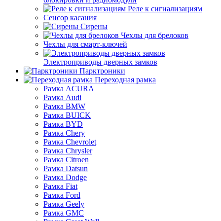
Реле к сигнализациям
Сенсор касания
Сирены
Чехлы для брелоков
Чехлы для смарт-ключей
Электроприводы дверных замков
Парктроники
Переходная рамка
Рамка ACURA
Рамка Audi
Рамка BMW
Рамка BUICK
Рамка BYD
Рамка Chery
Рамка Chevrolet
Рамка Chrysler
Рамка Citroen
Рамка Datsun
Рамка Dodge
Рамка Fiat
Рамка Ford
Рамка Geely
Рамка GMC