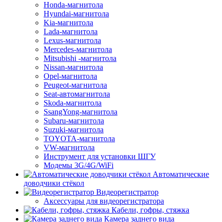
Honda-магнитола
Hyundai-магнитола
Kia-магнитола
Lada-магнитола
Lexus-магнитола
Mercedes-магнитола
Mitsubishi -магнитола
Nissan-магнитола
Opel-магнитола
Peugeot-магнитола
Seat-автомагнитола
Skoda-магнитола
SsangYong-магнитола
Subaru-магнитола
Suzuki-магнитола
TOYOTA-магнитола
VW-магнитола
Инструмент для установки ШГУ
Модемы 3G/4G/WiFi
Автоматические
доводчики стёкол
Видеорегистратор
Аксессуары для видеорегистратора
Кабели, гофры, стяжка
Камера заднего вида