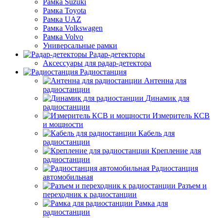
Рамка Suzuki
Рамка Toyota
Рамка UAZ
Рамка Volkswagen
Рамка Volvo
Универсальные рамки
Радар-детекторы
Аксессуары для радар-детектора
Радиостанция
Антенна для
радиостанции
Динамик для
радиостанции
Измеритель КСВ
и мощности
Кабель для
радиостанции
Крепление для
радиостанции
Радиостанция
автомобильная
Разъем и
переходник к радиостанции
Рамка для
радиостанции