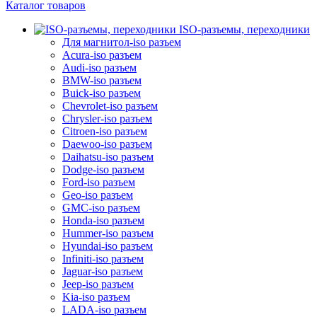
Каталог товаров
ISO-разъемы, переходники
Для магнитол-iso разъем
Acura-iso разъем
Audi-iso разъем
BMW-iso разъем
Buick-iso разъем
Chevrolet-iso разъем
Chrysler-iso разъем
Citroen-iso разъем
Daewoo-iso разъем
Daihatsu-iso разъем
Dodge-iso разъем
Ford-iso разъем
Geo-iso разъем
GMC-iso разъем
Honda-iso разъем
Hummer-iso разъем
Hyundai-iso разъем
Infiniti-iso разъем
Jaguar-iso разъем
Jeep-iso разъем
Kia-iso разъем
LADA-iso разъем