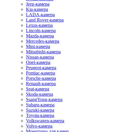
Jeep-камера
Kia-камера
LADA-камера
Land Rover-камера
Lexus-камера
Lincoln-камера
Mazda-камера
Mercedes-камера
Mini-камера
Mitsubishi-камера
Nissan-камера
Opel-камера
Peugeot-камера
Pontiac-камера
Porsche-камера
Renault-камера
Seat-камера
Skoda-камера
SsangYong-камера
Subaru-камера
Suzuki-камера
Toyota-камера
Volkswagen-камера
Volvo-камера
Мониторы для камер