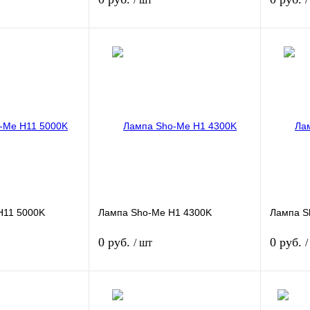
Подписаться
Подписаться
Сравнение
Купить в 1 клик
Сравнение
Купить в
Недоступно
В избранное
Недоступно
В избра
H11 5000K
Лампа Sho-Me H1 4300K
Лампа S
0 руб.
0 руб.
/ шт
/
Подписаться
Подписаться