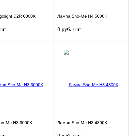
olight D2R 6000K
Лампа Sho-Me H4 5000K
0 руб.
 шт
/ шт
Подписаться
Подписаться
 1 клик
Сравнение
Купить в 1 клик
Сравнение
нное
Недоступно
В избранное
Недоступно
ho-Me H3 6000K
Лампа Sho-Me H3 4300K
0 руб.
 шт
/ шт