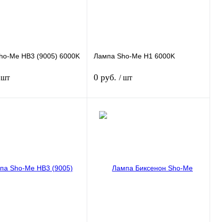
ho-Me HB3 (9005) 6000K
Лампа Sho-Me H1 6000K
0 руб.
 шт
/ шт
Подписаться
Подписаться
 1 клик
Сравнение
Купить в 1 клик
Сравнение
нное
Недоступно
В избранное
Недоступно