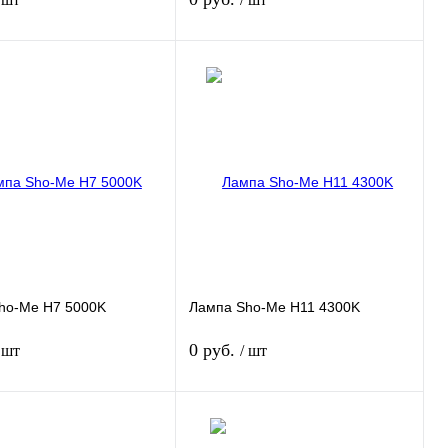
Подписаться
Подписаться
 1 клик
Сравнение
Купить в 1 клик
Сравнение
нное
Недоступно
В избранное
Недоступно
ho-Me H7 5000K
Лампа Sho-Me H11 4300K
0 руб.
 шт
/ шт
Подписаться
Подписаться