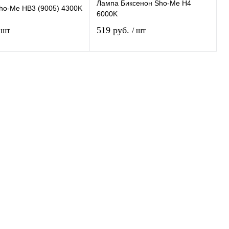
Лампа Биксенон Sho-Me H4
ho-Me HB3 (9005) 4300K
6000K
519 руб.
 шт
/ шт
Подписаться
В корзину
 1 клик
Сравнение
Купить в 1 клик
Сравнение
нное
Недоступно
В избранное
В
наличии