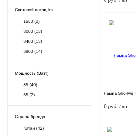
Световой поток, lm
1550
(2)
3000
(13)
Купить в 1 клик
3400
(13)
В избранное
3800
(14)
Мощность (Ватт)
35
(40)
Лампа Sho-Me 
55
(2)
0 руб.
/ шт
Страна бренда
Китай
(42)