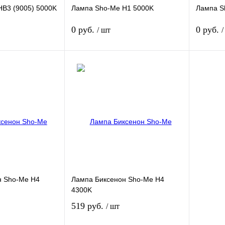
B3 (9005) 5000K
Лампа Sho-Me H1 5000K
Лампа S
0 руб.
0 руб.
/ шт
/
Подписаться
Подписаться
Сравнение
Купить в 1 клик
Сравнение
Купить в
Недоступно
В избранное
Недоступно
В избра
н Sho-Me H4
Лампа Биксенон Sho-Me H4
4300K
519 руб.
/ шт