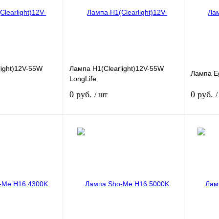
light)12V-55W
Лампа H1(Clearlight)12V-55W
Лампа Eg
LongLife
0 руб.
0 руб.
/ шт
/
Подписаться
Подписаться
Сравнение
Купить в 1 клик
Сравнение
Купить в
Недоступно
В избранное
Недоступно
В избра