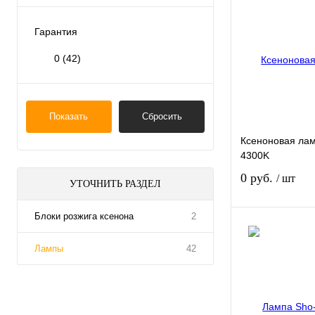
Купить в 1 клик
Гарантия
В избранное
0
(42)
Показать
Сбросить
Ксеноновая ла
4300K
0 руб.
/ шт
УТОЧНИТЬ РАЗДЕЛ
Блоки розжига ксенона
2
Лампы
42
Купить в 1 клик
В избранное