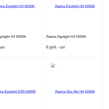
olight H3 6000K
Лампа Egolight H3 5000K
0 руб.
 шт
/ шт
Подписаться
Подписаться
 1 клик
Сравнение
Купить в 1 клик
Сравнение
нное
Недоступно
В избранное
Недоступно