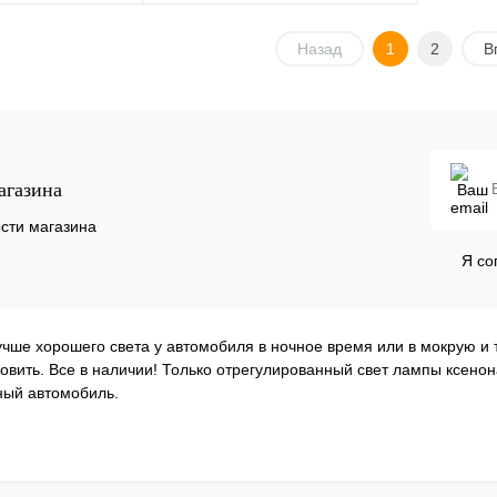
В корзину
Назад
В корзину
1
2
В
Сравнение
Купить в 1 клик
Сравнение
В
В избранное
В
наличии
наличии
агазина
сти магазина
Я со
учше хорошего света у автомобиля в ночное время или в мокрую и 
новить. Все в наличии! Только отрегулированный свет лампы ксенон
ный автомобиль.