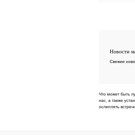
Купить в 1 клик
В избранное
Новости м
Свежие ново
Что может быть л
нас, а также уста
ослеплять встреч