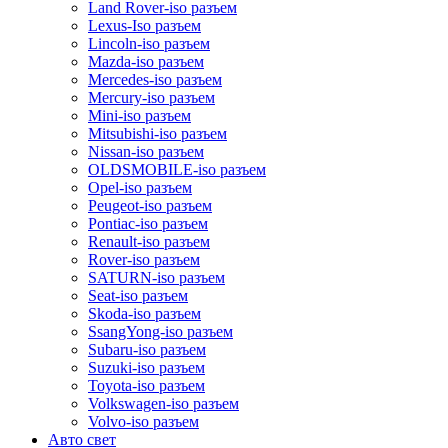
Land Rover-iso разъем
Lexus-Iso разъем
Lincoln-iso разъем
Mazda-iso разъем
Mercedes-iso разъем
Mercury-iso разъем
Mini-iso разъем
Mitsubishi-iso разъем
Nissan-iso разъем
OLDSMOBILE-iso разъем
Opel-iso разъем
Peugeot-iso разъем
Pontiac-iso разъем
Renault-iso разъем
Rover-iso разъем
SATURN-iso разъем
Seat-iso разъем
Skoda-iso разъем
SsangYong-iso разъем
Subaru-iso разъем
Suzuki-iso разъем
Toyota-iso разъем
Volkswagen-iso разъем
Volvo-iso разъем
Авто свет