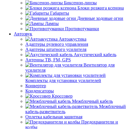
Биксенон-линзы
Блоки розжига ксенона
Габариты
Дневные ходовые огни
Лампы
Противотуманки
Автозвук
Автоакустика
Адаптеры рулевого управления
Адаптеры штатного усилителя
Акустический кабель
Антенны ТВ, FM, GPS
Вентилятор для
усилителя
Комплекты для установки усилителей
Конвертер
Конденсаторы
Кроссовер
Межблочный кабель
Межблочный
кабель-разветвитель
Оплетка кабельная защитная
Предохранители и
колбы