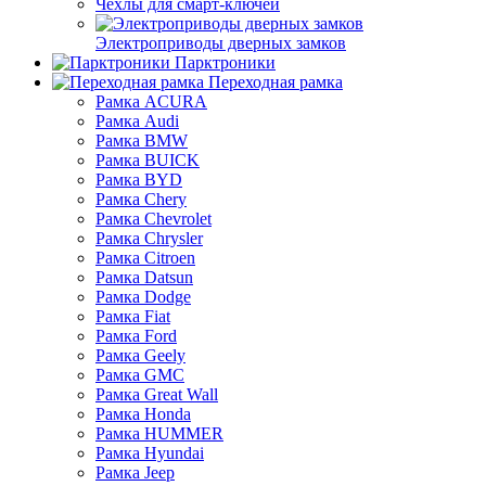
Чехлы для смарт-ключей
Электроприводы дверных замков
Парктроники
Переходная рамка
Рамка ACURA
Рамка Audi
Рамка BMW
Рамка BUICK
Рамка BYD
Рамка Chery
Рамка Chevrolet
Рамка Chrysler
Рамка Citroen
Рамка Datsun
Рамка Dodge
Рамка Fiat
Рамка Ford
Рамка Geely
Рамка GMC
Рамка Great Wall
Рамка Honda
Рамка HUMMER
Рамка Hyundai
Рамка Jeep