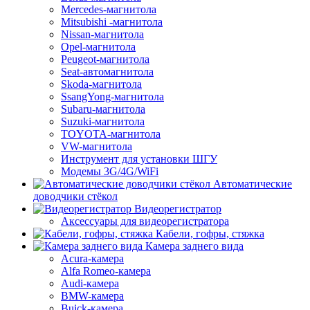
Mercedes-магнитола
Mitsubishi -магнитола
Nissan-магнитола
Opel-магнитола
Peugeot-магнитола
Seat-автомагнитола
Skoda-магнитола
SsangYong-магнитола
Subaru-магнитола
Suzuki-магнитола
TOYOTA-магнитола
VW-магнитола
Инструмент для установки ШГУ
Модемы 3G/4G/WiFi
Автоматические
доводчики стёкол
Видеорегистратор
Аксессуары для видеорегистратора
Кабели, гофры, стяжка
Камера заднего вида
Acura-камера
Alfa Romeo-камера
Audi-камера
BMW-камера
Buick-камера