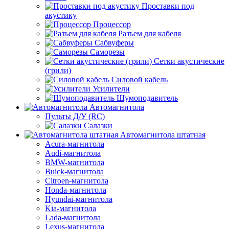
Проставки под
акустику
Процессор
Разъем для кабеля
Сабвуферы
Саморезы
Сетки акустические
(грили)
Силовой кабель
Усилители
Шумоподавитель
Автомагнитола
Пульты Д/У (RC)
Салазки
Автомагнитола штатная
Acura-магнитола
Audi-магнитола
BMW-магнитола
Buick-магнитола
Citroen-магнитола
Honda-магнитола
Hyundai-магнитола
Kia-магнитола
Lada-магнитола
Lexus-магнитола