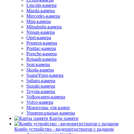
Lincoln-камера
Mazda-камера
Mercedes-камера
Mini-камера
Mitsubishi-камера
Nissan-камера
Opel-камера
Peugeot-камера
Pontiac-камера
Porsche-камера
Renault-камера
Seat-камера
Skoda-камера
SsangYong-камера
Subaru-камера
Suzuki-камера
Toyota-камера
Volkswagen-камера
Volvo-камера
Мониторы для камер
Универсальные-камеры
Карты памяти
Комбо устройство - видеорегистратор с радаром