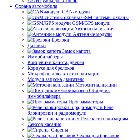
Аксессуары для Combo
Охрана автомобиля
CAN-модули
GSM системы охраны
GSM/GPS модули
Автосигнализация
Антенные модули
Брелоки
Датчики
Замок капота
Иммобилайзеры
Концевики капота, дверей
Корпуса для брелоков
Микрофон для автосигнализации
Модули запуска двигателя
Мотосигнализации
Обходчик
иммобилайзера
Программаторы
Реле
блокировки и радиомодули
Реле к сигнализациям
Сенсор касания
Сирены
Чехлы для брелоков