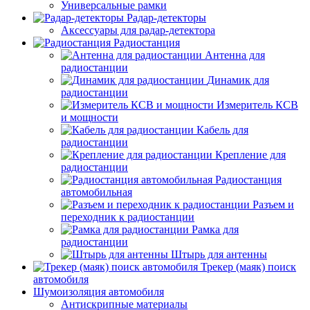
Универсальные рамки
Радар-детекторы
Аксессуары для радар-детектора
Радиостанция
Антенна для
радиостанции
Динамик для
радиостанции
Измеритель КСВ
и мощности
Кабель для
радиостанции
Крепление для
радиостанции
Радиостанция
автомобильная
Разъем и
переходник к радиостанции
Рамка для
радиостанции
Штырь для антенны
Трекер (маяк) поиск
автомобиля
Шумоизоляция автомобиля
Антискрипные материалы