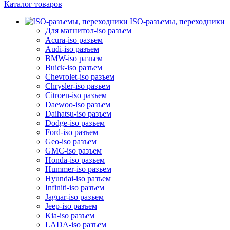
Каталог товаров
ISO-разъемы, переходники
Для магнитол-iso разъем
Acura-iso разъем
Audi-iso разъем
BMW-iso разъем
Buick-iso разъем
Chevrolet-iso разъем
Chrysler-iso разъем
Citroen-iso разъем
Daewoo-iso разъем
Daihatsu-iso разъем
Dodge-iso разъем
Ford-iso разъем
Geo-iso разъем
GMC-iso разъем
Honda-iso разъем
Hummer-iso разъем
Hyundai-iso разъем
Infiniti-iso разъем
Jaguar-iso разъем
Jeep-iso разъем
Kia-iso разъем
LADA-iso разъем