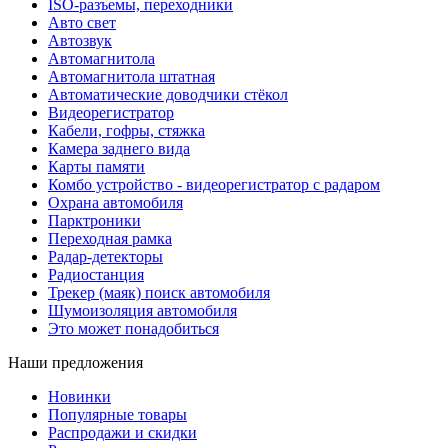
ISO-разъемы, переходники
Авто свет
Автозвук
Автомагнитола
Автомагнитола штатная
Автоматические доводчики стёкол
Видеорегистратор
Кабели, гофры, стяжка
Камера заднего вида
Карты памяти
Комбо устройство - видеорегистратор с радаром
Охрана автомобиля
Парктроники
Переходная рамка
Радар-детекторы
Радиостанция
Трекер (маяк) поиск автомобиля
Шумоизоляция автомобиля
Это может понадобиться
Наши предложения
Новинки
Популярные товары
Распродажи и скидки