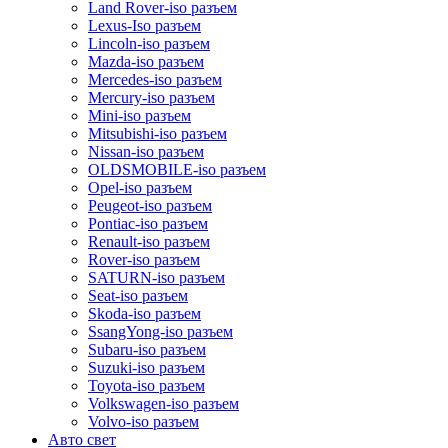
Land Rover-iso разъем
Lexus-Iso разъем
Lincoln-iso разъем
Mazda-iso разъем
Mercedes-iso разъем
Mercury-iso разъем
Mini-iso разъем
Mitsubishi-iso разъем
Nissan-iso разъем
OLDSMOBILE-iso разъем
Opel-iso разъем
Peugeot-iso разъем
Pontiac-iso разъем
Renault-iso разъем
Rover-iso разъем
SATURN-iso разъем
Seat-iso разъем
Skoda-iso разъем
SsangYong-iso разъем
Subaru-iso разъем
Suzuki-iso разъем
Toyota-iso разъем
Volkswagen-iso разъем
Volvo-iso разъем
Авто свет