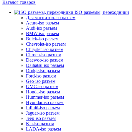
Каталог товаров
ISO-разъемы, переходники
Для магнитол-iso разъем
Acura-iso разъем
Audi-iso разъем
BMW-iso разъем
Buick-iso разъем
Chevrolet-iso разъем
Chrysler-iso разъем
Citroen-iso разъем
Daewoo-iso разъем
Daihatsu-iso разъем
Dodge-iso разъем
Ford-iso разъем
Geo-iso разъем
GMC-iso разъем
Honda-iso разъем
Hummer-iso разъем
Hyundai-iso разъем
Infiniti-iso разъем
Jaguar-iso разъем
Jeep-iso разъем
Kia-iso разъем
LADA-iso разъем