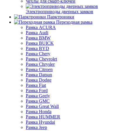
Чехлы для смарт-ключей
Электроприводы дверных замков
Парктроники
Переходная рамка
Рамка ACURA
Рамка Audi
Рамка BMW
Рамка BUICK
Рамка BYD
Рамка Chery
Рамка Chevrolet
Рамка Chrysler
Рамка Citroen
Рамка Datsun
Рамка Dodge
Рамка Fiat
Рамка Ford
Рамка Geely
Рамка GMC
Рамка Great Wall
Рамка Honda
Рамка HUMMER
Рамка Hyundai
Рамка Jeep