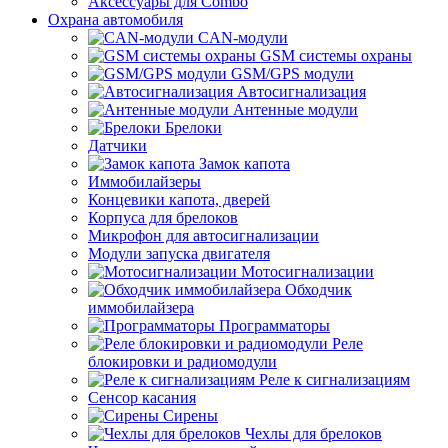
Аксессуары для Combo
Охрана автомобиля
CAN-модули
GSM системы охраны
GSM/GPS модули
Автосигнализация
Антенные модули
Брелоки
Датчики
Замок капота
Иммобилайзеры
Концевики капота, дверей
Корпуса для брелоков
Микрофон для автосигнализации
Модули запуска двигателя
Мотосигнализации
Обходчик
иммобилайзера
Программаторы
Реле
блокировки и радиомодули
Реле к сигнализациям
Сенсор касания
Сирены
Чехлы для брелоков