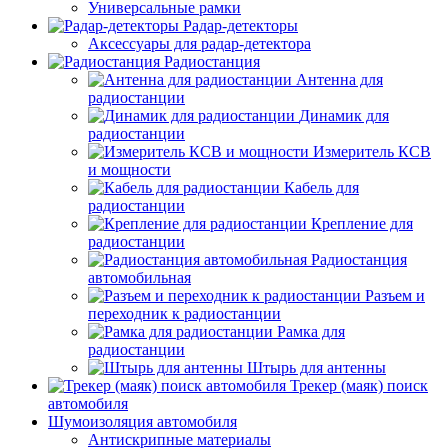
Универсальные рамки
Радар-детекторы
Аксессуары для радар-детектора
Радиостанция
Антенна для
радиостанции
Динамик для
радиостанции
Измеритель КСВ
и мощности
Кабель для
радиостанции
Крепление для
радиостанции
Радиостанция
автомобильная
Разъем и
переходник к радиостанции
Рамка для
радиостанции
Штырь для антенны
Трекер (маяк) поиск
автомобиля
Шумоизоляция автомобиля
Антискрипные материалы