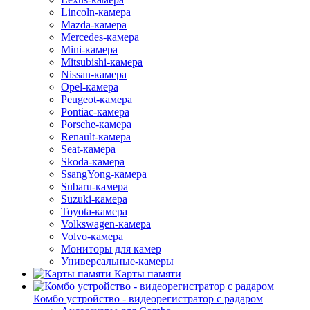
Lincoln-камера
Mazda-камера
Mercedes-камера
Mini-камера
Mitsubishi-камера
Nissan-камера
Opel-камера
Peugeot-камера
Pontiac-камера
Porsche-камера
Renault-камера
Seat-камера
Skoda-камера
SsangYong-камера
Subaru-камера
Suzuki-камера
Toyota-камера
Volkswagen-камера
Volvo-камера
Мониторы для камер
Универсальные-камеры
Карты памяти
Комбо устройство - видеорегистратор с радаром