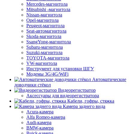
Mercedes-магнитола
Mitsubishi -магнитола
Nissan-магнитола
Opel-магнитола
Peugeot-магнитола
Seat-автомагнитола
Skoda-магнитола
SsangYong-магнитола
Subaru-магнитола
Suzuki-магнитола
TOYOTA-магнитола
VW-магнитола
Инструмент для установки ШГУ
Модемы 3G/4G/WiFi
Автоматические
доводчики стёкол
Видеорегистратор
Аксессуары для видеорегистратора
Кабели, гофры, стяжка
Камера заднего вида
Acura-камера
Alfa Romeo-камера
Audi-камера
BMW-камера
Buick-камера