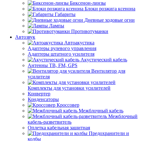
Биксенон-линзы
Блоки розжига ксенона
Габариты
Дневные ходовые огни
Лампы
Противотуманки
Автозвук
Автоакустика
Адаптеры рулевого управления
Адаптеры штатного усилителя
Акустический кабель
Антенны ТВ, FM, GPS
Вентилятор для
усилителя
Комплекты для установки усилителей
Конвертер
Конденсаторы
Кроссовер
Межблочный кабель
Межблочный
кабель-разветвитель
Оплетка кабельная защитная
Предохранители и
колбы