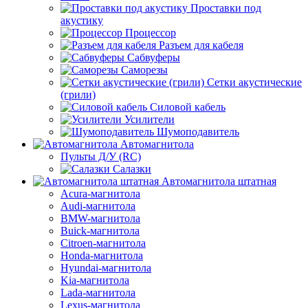
Проставки под
акустику
Процессор
Разъем для кабеля
Сабвуферы
Саморезы
Сетки акустические
(грили)
Силовой кабель
Усилители
Шумоподавитель
Автомагнитола
Пульты Д/У (RC)
Салазки
Автомагнитола штатная
Acura-магнитола
Audi-магнитола
BMW-магнитола
Buick-магнитола
Citroen-магнитола
Honda-магнитола
Hyundai-магнитола
Kia-магнитола
Lada-магнитола
Lexus-магнитола