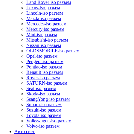
Land Rover-iso разъем
Lexus-Iso разъем
Lincoln-iso разъем
Mazda-iso разъем
Mercedes-iso разъем
Mercury-iso разъем
Mini-iso разъем
Mitsubishi-iso разъем
Nissan-iso разъем
OLDSMOBILE-iso разъем
Opel-iso разъем
Peugeot-iso разъем
Pontiac-iso разъем
Renault-iso разъем
Rover-iso разъем
SATURN-iso разъем
Seat-iso разъем
Skoda-iso разъем
SsangYong-iso разъем
Subaru-iso разъем
Suzuki-iso разъем
Toyota-iso разъем
Volkswagen-iso разъем
Volvo-iso разъем
Авто свет