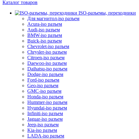
Каталог товаров
ISO-разъемы, переходники
Для магнитол-iso разъем
Acura-iso разъем
Audi-iso разъем
BMW-iso разъем
Buick-iso разъем
Chevrolet-iso разъем
Chrysler-iso разъем
Citroen-iso разъем
Daewoo-iso разъем
Daihatsu-iso разъем
Dodge-iso разъем
Ford-iso разъем
Geo-iso разъем
GMC-iso разъем
Honda-iso разъем
Hummer-iso разъем
Hyundai-iso разъем
Infiniti-iso разъем
Jaguar-iso разъем
Jeep-iso разъем
Kia-iso разъем
LADA-iso разъем