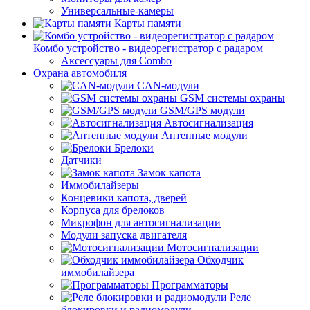
Универсальные-камеры
Карты памяти
Комбо устройство - видеорегистратор с радаром
Аксессуары для Combo
Охрана автомобиля
CAN-модули
GSM системы охраны
GSM/GPS модули
Автосигнализация
Антенные модули
Брелоки
Датчики
Замок капота
Иммобилайзеры
Концевики капота, дверей
Корпуса для брелоков
Микрофон для автосигнализации
Модули запуска двигателя
Мотосигнализации
Обходчик
иммобилайзера
Программаторы
Реле
блокировки и радиомодули