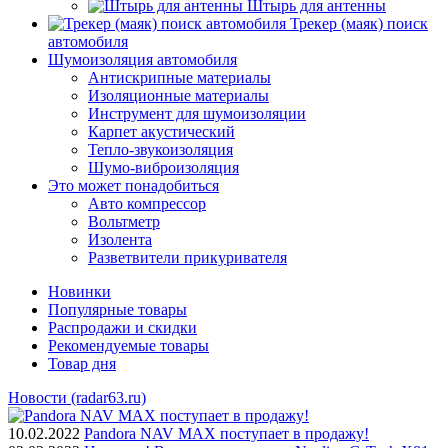
Штырь для антенны
Трекер (маяк) поиск
автомобиля
Шумоизоляция автомобиля
Антискрипные материалы
Изоляционные материалы
Инструмент для шумоизоляции
Карпет акустический
Тепло-звукоизоляция
Шумо-виброизоляция
Это может понадобиться
Авто компрессор
Вольтметр
Изолента
Разветвители прикуривателя
Новинки
Популярные товары
Распродажи и скидки
Рекомендуемые товары
Товар дня
Новости (radar63.ru)
10.02.2022
Pandora NAV MAX поступает в продажу!