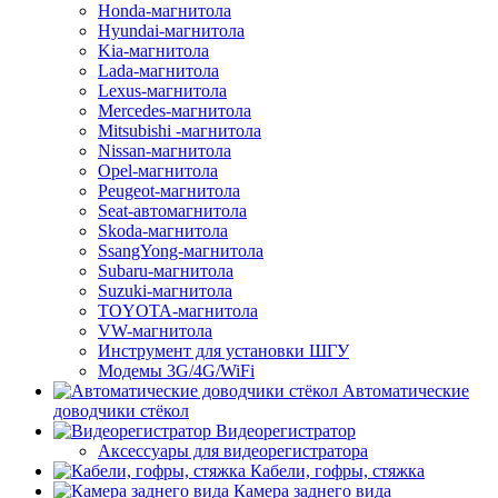
Honda-магнитола
Hyundai-магнитола
Kia-магнитола
Lada-магнитола
Lexus-магнитола
Mercedes-магнитола
Mitsubishi -магнитола
Nissan-магнитола
Opel-магнитола
Peugeot-магнитола
Seat-автомагнитола
Skoda-магнитола
SsangYong-магнитола
Subaru-магнитола
Suzuki-магнитола
TOYOTA-магнитола
VW-магнитола
Инструмент для установки ШГУ
Модемы 3G/4G/WiFi
Автоматические
доводчики стёкол
Видеорегистратор
Аксессуары для видеорегистратора
Кабели, гофры, стяжка
Камера заднего вида