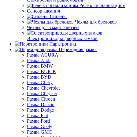
Реле к сигнализациям
Сенсор касания
Сирены
Чехлы для брелоков
Чехлы для смарт-ключей
Электроприводы дверных замков
Парктроники
Переходная рамка
Рамка ACURA
Рамка Audi
Рамка BMW
Рамка BUICK
Рамка BYD
Рамка Chery
Рамка Chevrolet
Рамка Chrysler
Рамка Citroen
Рамка Datsun
Рамка Dodge
Рамка Fiat
Рамка Ford
Рамка Geely
Рамка GMC