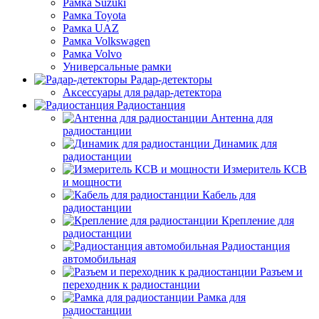
Рамка Suzuki
Рамка Toyota
Рамка UAZ
Рамка Volkswagen
Рамка Volvo
Универсальные рамки
Радар-детекторы
Аксессуары для радар-детектора
Радиостанция
Антенна для
радиостанции
Динамик для
радиостанции
Измеритель КСВ
и мощности
Кабель для
радиостанции
Крепление для
радиостанции
Радиостанция
автомобильная
Разъем и
переходник к радиостанции
Рамка для
радиостанции