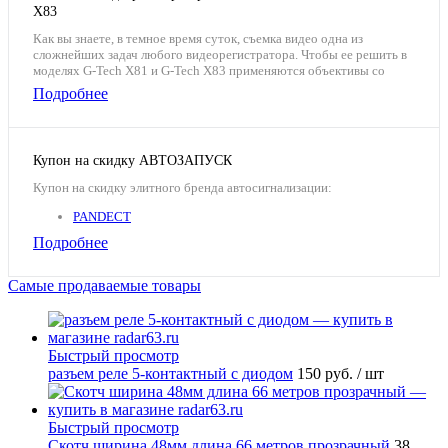
X83
Как вы знаете, в темное время суток, съемка видео одна из
сложнейших задач любого видеорегистратора. Чтобы ее решить в
моделях G-Tech X81 и G-Tech X83 применяются объективы со
стеклянными просветленными линзами и потрясающей
Подробнее
светосилой, которую редко встретишь даже в устройствах
премиум-класса. Например, в G-Tech X83 она составляет F1.5, как у
IPhone 13 Pro Max.
Купон на скидку АВТОЗАПУСК
Купон на скидку элитного бренда автосигнализации:
PANDECT
PANDORA
Подробнее
SL-4JQUS-WPTSRQS
Самые продаваемые товары
Быстрый просмотр
разъем реле 5-контактный с диодом
150 руб.
/ шт
Быстрый просмотр
Скотч ширина 48мм длина 66 метров прозрачный
38