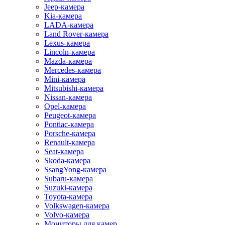
Jeep-камера
Kia-камера
LADA-камера
Land Rover-камера
Lexus-камера
Lincoln-камера
Mazda-камера
Mercedes-камера
Mini-камера
Mitsubishi-камера
Nissan-камера
Opel-камера
Peugeot-камера
Pontiac-камера
Porsche-камера
Renault-камера
Seat-камера
Skoda-камера
SsangYong-камера
Subaru-камера
Suzuki-камера
Toyota-камера
Volkswagen-камера
Volvo-камера
Мониторы для камер