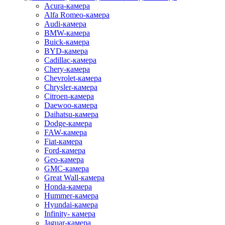
Acura-камера
Alfa Romeo-камера
Audi-камера
BMW-камера
Buick-камера
BYD-камера
Cadillac-камера
Chery-камера
Chevrolet-камера
Chrysler-камера
Citroen-камера
Daewoo-камера
Daihatsu-камера
Dodge-камера
FAW-камера
Fiat-камера
Ford-камера
Geo-камера
GMC-камера
Great Wall-камера
Honda-камера
Hummer-камера
Hyundai-камера
Infinity- камера
Jaguar-камера