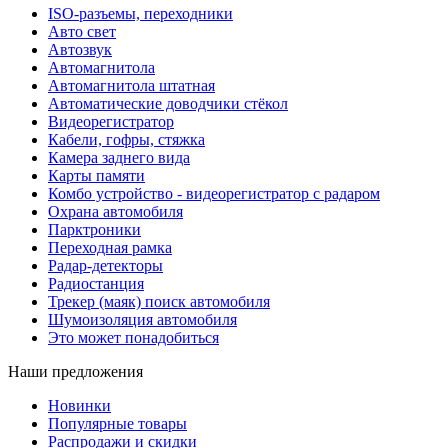
ISO-разъемы, переходники
Авто свет
Автозвук
Автомагнитола
Автомагнитола штатная
Автоматические доводчики стёкол
Видеорегистратор
Кабели, гофры, стяжка
Камера заднего вида
Карты памяти
Комбо устройство - видеорегистратор с радаром
Охрана автомобиля
Парктроники
Переходная рамка
Радар-детекторы
Радиостанция
Трекер (маяк) поиск автомобиля
Шумоизоляция автомобиля
Это может понадобиться
Наши предложения
Новинки
Популярные товары
Распродажи и скидки