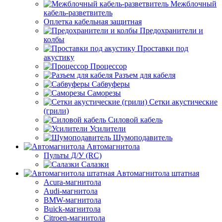
Межблочный
кабель-разветвитель
Оплетка кабельная защитная
Предохранители и
колбы
Проставки под
акустику
Процессор
Разъем для кабеля
Сабвуферы
Саморезы
Сетки акустические
(грили)
Силовой кабель
Усилители
Шумоподавитель
Автомагнитола
Пульты Д/У (RC)
Салазки
Автомагнитола штатная
Acura-магнитола
Audi-магнитола
BMW-магнитола
Buick-магнитола
Citroen-магнитола