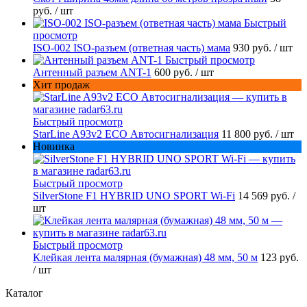
руб.
/ шт
Быстрый
просмотр
ISO-002 ISO-разъем (ответная часть) мама
930 руб.
/ шт
Быстрый просмотр
Антенный разъем ANT-1
600 руб.
/ шт
Хит продаж
Быстрый просмотр
StarLine A93v2 ECO Автосигнализация
11 800 руб.
/ шт
Новинка
Быстрый просмотр
SilverStone F1 HYBRID UNO SPORT Wi-Fi
14 569 руб.
/
шт
Быстрый просмотр
Клейкая лента малярная (бумажная) 48 мм, 50 м
123 руб.
/ шт
Каталог