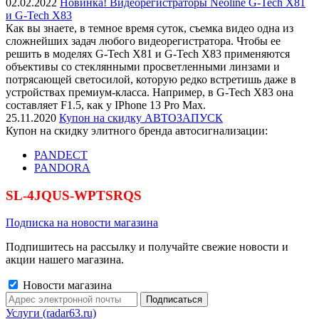
02.02.2022
Новинка! Видеорегистраторы Neoline G-Tech X81
и G-Tech X83
Как вы знаете, в темное время суток, съемка видео одна из
сложнейших задач любого видеорегистратора. Чтобы ее
решить в моделях G-Tech X81 и G-Tech X83 применяются
объективы со стеклянными просветленными линзами и
потрясающей светосилой, которую редко встретишь даже в
устройствах премиум-класса. Например, в G-Tech X83 она
составляет F1.5, как у IPhone 13 Pro Max.
25.11.2020
Купон на скидку АВТОЗАПУСК
Купон на скидку элитного бренда автосигнализации:
PANDECT
PANDORA
SL-4JQUS-WPTSRQS
Подписка на новости магазина
Подпишитесь на рассылку и получайте свежие новости и
акции нашего магазина.
Новости магазина
Услуги (radar63.ru)