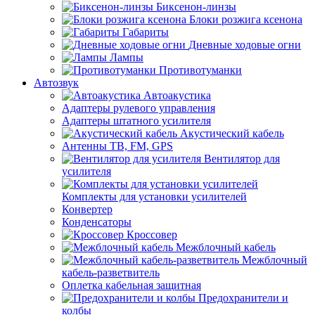
Биксенон-линзы
Блоки розжига ксенона
Габариты
Дневные ходовые огни
Лампы
Противотуманки
Автозвук
Автоакустика
Адаптеры рулевого управления
Адаптеры штатного усилителя
Акустический кабель
Антенны ТВ, FM, GPS
Вентилятор для
усилителя
Комплекты для установки усилителей
Конвертер
Конденсаторы
Кроссовер
Межблочный кабель
Межблочный
кабель-разветвитель
Оплетка кабельная защитная
Предохранители и
колбы