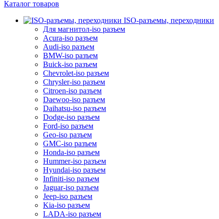
Каталог товаров
ISO-разъемы, переходники
Для магнитол-iso разъем
Acura-iso разъем
Audi-iso разъем
BMW-iso разъем
Buick-iso разъем
Chevrolet-iso разъем
Chrysler-iso разъем
Citroen-iso разъем
Daewoo-iso разъем
Daihatsu-iso разъем
Dodge-iso разъем
Ford-iso разъем
Geo-iso разъем
GMC-iso разъем
Honda-iso разъем
Hummer-iso разъем
Hyundai-iso разъем
Infiniti-iso разъем
Jaguar-iso разъем
Jeep-iso разъем
Kia-iso разъем
LADA-iso разъем