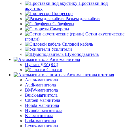
Проставки под
акустику
Процессор
Разъем для кабеля
Сабвуферы
Саморезы
Сетки акустические
(грили)
Силовой кабель
Усилители
Шумоподавитель
Автомагнитола
Пульты Д/У (RC)
Салазки
Автомагнитола штатная
Acura-магнитола
Audi-магнитола
BMW-магнитола
Buick-магнитола
Citroen-магнитола
Honda-магнитола
Hyundai-магнитола
Kia-магнитола
Lada-магнитола
Lexus-магнитола