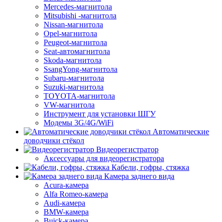
Mercedes-магнитола
Mitsubishi -магнитола
Nissan-магнитола
Opel-магнитола
Peugeot-магнитола
Seat-автомагнитола
Skoda-магнитола
SsangYong-магнитола
Subaru-магнитола
Suzuki-магнитола
TOYOTA-магнитола
VW-магнитола
Инструмент для установки ШГУ
Модемы 3G/4G/WiFi
Автоматические
доводчики стёкол
Видеорегистратор
Аксессуары для видеорегистратора
Кабели, гофры, стяжка
Камера заднего вида
Acura-камера
Alfa Romeo-камера
Audi-камера
BMW-камера
Buick-камера