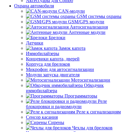
Аксессуары для Combo
Охрана автомобиля
CAN-модули
GSM системы охраны
GSM/GPS модули
Автосигнализация
Антенные модули
Брелоки
Датчики
Замок капота
Иммобилайзеры
Концевики капота, дверей
Корпуса для брелоков
Микрофон для автосигнализации
Модули запуска двигателя
Мотосигнализации
Обходчик
иммобилайзера
Программаторы
Реле
блокировки и радиомодули
Реле к сигнализациям
Сенсор касания
Сирены
Чехлы для брелоков