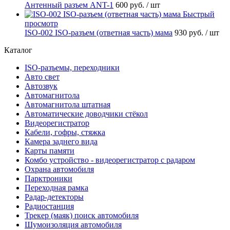
Антенный разъем ANT-1
600 руб.
/ шт
Быстрый
просмотр
ISO-002 ISO-разъем (ответная часть) мама
930 руб.
/ шт
Каталог
ISO-разъемы, переходники
Авто свет
Автозвук
Автомагнитола
Автомагнитола штатная
Автоматические доводчики стёкол
Видеорегистратор
Кабели, гофры, стяжка
Камера заднего вида
Карты памяти
Комбо устройство - видеорегистратор с радаром
Охрана автомобиля
Парктроники
Переходная рамка
Радар-детекторы
Радиостанция
Трекер (маяк) поиск автомобиля
Шумоизоляция автомобиля