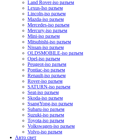
Land Rover-iso разъем
Lexus-Iso разъем
Lincoln-iso разъем
Mazda-iso разъем
Mercedes-iso разъем
Mercury-iso разъем
Mini-iso разъем
Mitsubishi-iso разъем
Nissan-iso разъем
OLDSMOBILE-iso разъем
Opel-iso разъем
Peugeot-iso разъем
Pontiac-iso разъем
Renault-iso разъем
Rover-iso разъем
SATURN-iso разъем
Seat-iso разъем
Skoda-iso разъем
SsangYong-iso разъем
Subaru-iso разъем
Suzuki-iso разъем
Toyota-iso разъем
Volkswagen-iso разъем
Volvo-iso разъем
Авто свет