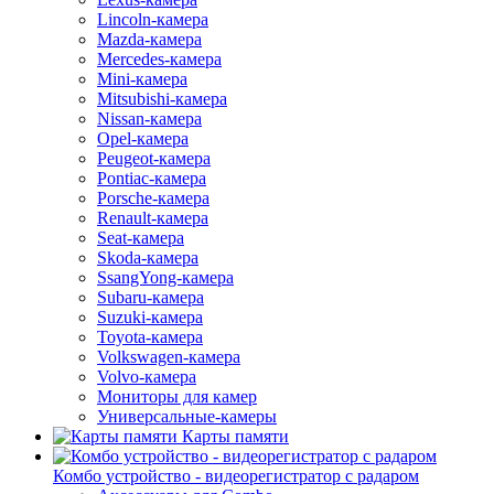
Lincoln-камера
Mazda-камера
Mercedes-камера
Mini-камера
Mitsubishi-камера
Nissan-камера
Opel-камера
Peugeot-камера
Pontiac-камера
Porsche-камера
Renault-камера
Seat-камера
Skoda-камера
SsangYong-камера
Subaru-камера
Suzuki-камера
Toyota-камера
Volkswagen-камера
Volvo-камера
Мониторы для камер
Универсальные-камеры
Карты памяти
Комбо устройство - видеорегистратор с радаром