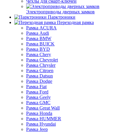
Чехлы для смарт-ключей
Электроприводы дверных замков
Парктроники
Переходная рамка
Рамка ACURA
Рамка Audi
Рамка BMW
Рамка BUICK
Рамка BYD
Рамка Chery
Рамка Chevrolet
Рамка Chrysler
Рамка Citroen
Рамка Datsun
Рамка Dodge
Рамка Fiat
Рамка Ford
Рамка Geely
Рамка GMC
Рамка Great Wall
Рамка Honda
Рамка HUMMER
Рамка Hyundai
Рамка Jeep