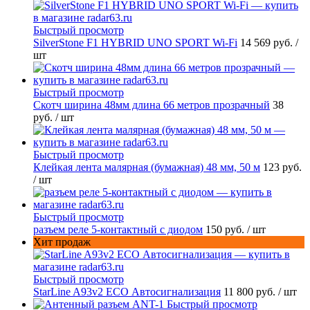
Быстрый просмотр
SilverStone F1 HYBRID UNO SPORT Wi-Fi
14 569 руб.
/
шт
Быстрый просмотр
Скотч ширина 48мм длина 66 метров прозрачный
38
руб.
/ шт
Быстрый просмотр
Клейкая лента малярная (бумажная) 48 мм, 50 м
123 руб.
/ шт
Быстрый просмотр
разъем реле 5-контактный с диодом
150 руб.
/ шт
Хит продаж
Быстрый просмотр
StarLine A93v2 ECO Автосигнализация
11 800 руб.
/ шт
Быстрый просмотр