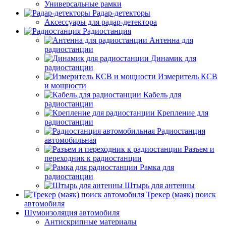
Универсальные рамки
Радар-детекторы
Аксессуары для радар-детектора
Радиостанция
Антенна для
радиостанции
Динамик для
радиостанции
Измеритель КСВ
и мощности
Кабель для
радиостанции
Крепление для
радиостанции
Радиостанция
автомобильная
Разъем и
переходник к радиостанции
Рамка для
радиостанции
Штырь для антенны
Трекер (маяк) поиск
автомобиля
Шумоизоляция автомобиля
Антискрипные материалы