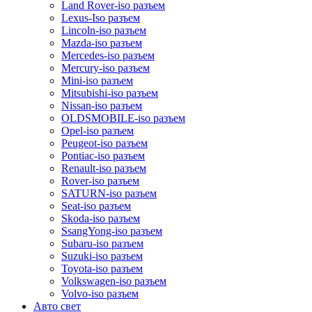
Land Rover-iso разъем
Lexus-Iso разъем
Lincoln-iso разъем
Mazda-iso разъем
Mercedes-iso разъем
Mercury-iso разъем
Mini-iso разъем
Mitsubishi-iso разъем
Nissan-iso разъем
OLDSMOBILE-iso разъем
Opel-iso разъем
Peugeot-iso разъем
Pontiac-iso разъем
Renault-iso разъем
Rover-iso разъем
SATURN-iso разъем
Seat-iso разъем
Skoda-iso разъем
SsangYong-iso разъем
Subaru-iso разъем
Suzuki-iso разъем
Toyota-iso разъем
Volkswagen-iso разъем
Volvo-iso разъем
Авто свет