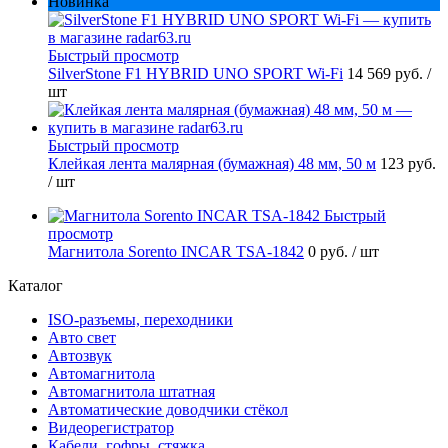
Новинка
Быстрый просмотр
SilverStone F1 HYBRID UNO SPORT Wi-Fi
14 569 руб.
/
шт
Быстрый просмотр
Клейкая лента малярная (бумажная) 48 мм, 50 м
123 руб.
/ шт
Быстрый
просмотр
Магнитола Sorento INCAR TSA-1842
0 руб.
/ шт
Каталог
ISO-разъемы, переходники
Авто свет
Автозвук
Автомагнитола
Автомагнитола штатная
Автоматические доводчики стёкол
Видеорегистратор
Кабели, гофры, стяжка