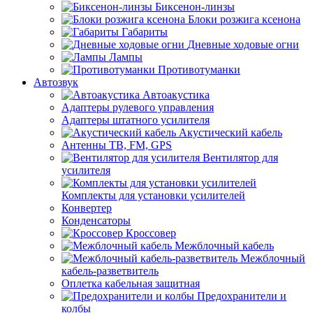
Биксенон-линзы
Блоки розжига ксенона
Габариты
Дневные ходовые огни
Лампы
Противотуманки
Автозвук
Автоакустика
Адаптеры рулевого управления
Адаптеры штатного усилителя
Акустический кабель
Антенны ТВ, FM, GPS
Вентилятор для
усилителя
Комплекты для установки усилителей
Конвертер
Конденсаторы
Кроссовер
Межблочный кабель
Межблочный
кабель-разветвитель
Оплетка кабельная защитная
Предохранители и
колбы