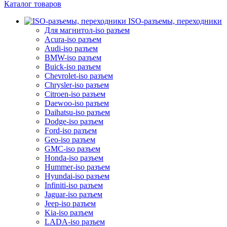
Каталог товаров
ISO-разъемы, переходники
Для магнитол-iso разъем
Acura-iso разъем
Audi-iso разъем
BMW-iso разъем
Buick-iso разъем
Chevrolet-iso разъем
Chrysler-iso разъем
Citroen-iso разъем
Daewoo-iso разъем
Daihatsu-iso разъем
Dodge-iso разъем
Ford-iso разъем
Geo-iso разъем
GMC-iso разъем
Honda-iso разъем
Hummer-iso разъем
Hyundai-iso разъем
Infiniti-iso разъем
Jaguar-iso разъем
Jeep-iso разъем
Kia-iso разъем
LADA-iso разъем