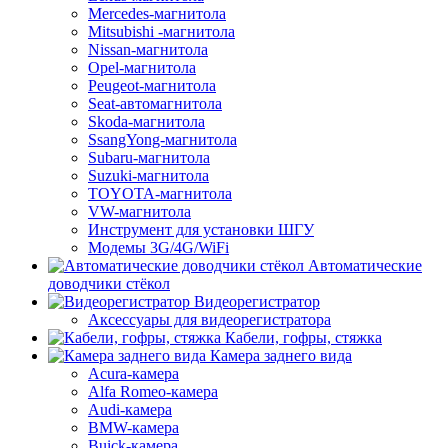
Mercedes-магнитола
Mitsubishi -магнитола
Nissan-магнитола
Opel-магнитола
Peugeot-магнитола
Seat-автомагнитола
Skoda-магнитола
SsangYong-магнитола
Subaru-магнитола
Suzuki-магнитола
TOYOTA-магнитола
VW-магнитола
Инструмент для установки ШГУ
Модемы 3G/4G/WiFi
Автоматические
доводчики стёкол
Видеорегистратор
Аксессуары для видеорегистратора
Кабели, гофры, стяжка
Камера заднего вида
Acura-камера
Alfa Romeo-камера
Audi-камера
BMW-камера
Buick-камера