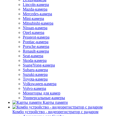
Lincoln-камера
Mazda-камера
Mercedes-камера
Mini-камера
Mitsubishi-камера
Nissan-камера
Opel-камера
Peugeot-камера
Pontiac-камера
Porsche-камера
Renault-камера
Seat-камера
Skoda-камера
SsangYong-камера
Subaru-камера
Suzuki-камера
Toyota-камера
Volkswagen-камера
Volvo-камера
Мониторы для камер
Универсальные-камеры
Карты памяти
Комбо устройство - видеорегистратор с радаром