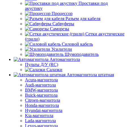
Проставки под
акустику
Процессор
Разъем для кабеля
Сабвуферы
Саморезы
Сетки акустические
(грили)
Силовой кабель
Усилители
Шумоподавитель
Автомагнитола
Пульты Д/У (RC)
Салазки
Автомагнитола штатная
Acura-магнитола
Audi-магнитола
BMW-магнитола
Buick-магнитола
Citroen-магнитола
Honda-магнитола
Hyundai-магнитола
Kia-магнитола
Lada-магнитола
Lexus-магнитола