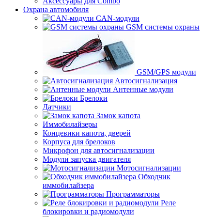
Аксессуары для Combo
Охрана автомобиля
CAN-модули
GSM системы охраны
GSM/GPS модули
Автосигнализация
Антенные модули
Брелоки
Датчики
Замок капота
Иммобилайзеры
Концевики капота, дверей
Корпуса для брелоков
Микрофон для автосигнализации
Модули запуска двигателя
Мотосигнализации
Обходчик
иммобилайзера
Программаторы
Реле
блокировки и радиомодули