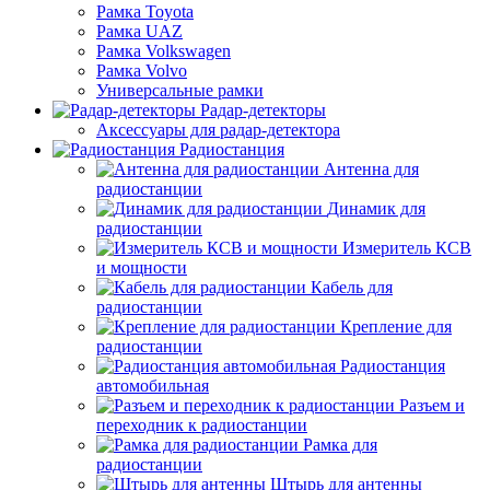
Рамка Toyota
Рамка UAZ
Рамка Volkswagen
Рамка Volvo
Универсальные рамки
Радар-детекторы
Аксессуары для радар-детектора
Радиостанция
Антенна для
радиостанции
Динамик для
радиостанции
Измеритель КСВ
и мощности
Кабель для
радиостанции
Крепление для
радиостанции
Радиостанция
автомобильная
Разъем и
переходник к радиостанции
Рамка для
радиостанции
Штырь для антенны