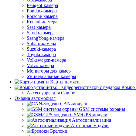
Peugeot-камера
Pontiac-камера
Porsche-камера
Renault-камера
Seat-камера
Skoda-камера
SsangYong-камера
Subaru-камера
Suzuki-камера
Toyota-камера
Volkswagen-камера
Volvo-камера
Мониторы для камер
Универсальные-камеры
Карты памяти
Комбо 
Аксессуары для Combo
Охрана автомобиля
CAN-модули
GSM системы охраны
GSM/GPS модули
Автосигнализация
Антенные модули
Брелоки