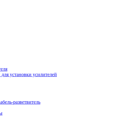
теля
 для установки усилителей
бель-разветвитель
бы