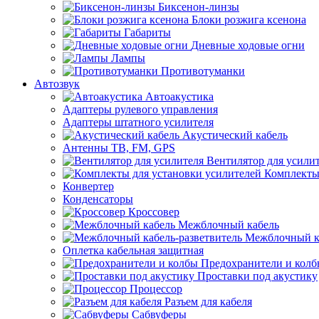
Биксенон-линзы
Блоки розжига ксенона
Габариты
Дневные ходовые огни
Лампы
Противотуманки
Автозвук
Автоакустика
Адаптеры рулевого управления
Адаптеры штатного усилителя
Акустический кабель
Антенны ТВ, FM, GPS
Вентилятор для усили
Комплекты
Конвертер
Конденсаторы
Кроссовер
Межблочный кабель
Межблочный ка
Оплетка кабельная защитная
Предохранители и кол
Проставки под акустику
Процессор
Разъем для кабеля
Сабвуферы