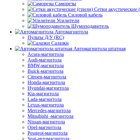
Саморезы
Сетки акустические 
Силовой кабель
Усилители
Шумоподавитель
Автомагнитола
Пульты Д/У (RC)
Салазки
Автомагнитола штатная
Acura-магнитола
Audi-магнитола
BMW-магнитола
Buick-магнитола
Citroen-магнитола
Honda-магнитола
Hyundai-магнитола
Kia-магнитола
Lada-магнитола
Lexus-магнитола
Mercedes-магнитола
Mitsubishi -магнитола
Nissan-магнитола
Opel-магнитола
Peugeot-магнитола
Seat-автомагнитола