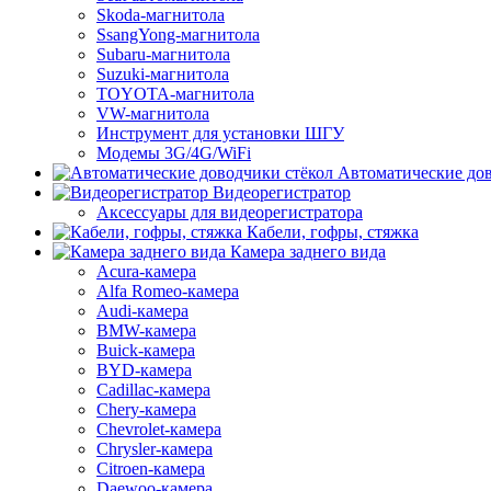
Skoda-магнитола
SsangYong-магнитола
Subaru-магнитола
Suzuki-магнитола
TOYOTA-магнитола
VW-магнитола
Инструмент для установки ШГУ
Модемы 3G/4G/WiFi
Автоматические дов
Видеорегистратор
Аксессуары для видеорегистратора
Кабели, гофры, стяжка
Камера заднего вида
Acura-камера
Alfa Romeo-камера
Audi-камера
BMW-камера
Buick-камера
BYD-камера
Cadillac-камера
Chery-камера
Chevrolet-камера
Chrysler-камера
Citroen-камера
Daewoo-камера