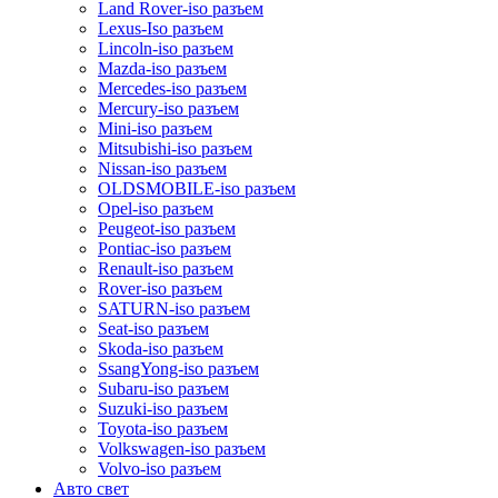
Land Rover-iso разъем
Lexus-Iso разъем
Lincoln-iso разъем
Mazda-iso разъем
Mercedes-iso разъем
Mercury-iso разъем
Mini-iso разъем
Mitsubishi-iso разъем
Nissan-iso разъем
OLDSMOBILE-iso разъем
Opel-iso разъем
Peugeot-iso разъем
Pontiac-iso разъем
Renault-iso разъем
Rover-iso разъем
SATURN-iso разъем
Seat-iso разъем
Skoda-iso разъем
SsangYong-iso разъем
Subaru-iso разъем
Suzuki-iso разъем
Toyota-iso разъем
Volkswagen-iso разъем
Volvo-iso разъем
Авто свет