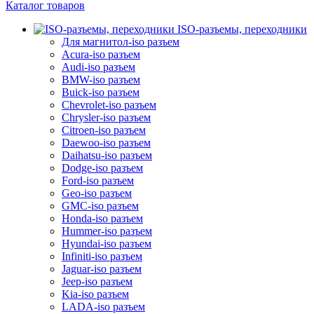
Каталог товаров
ISO-разъемы, переходники
Для магнитол-iso разъем
Acura-iso разъем
Audi-iso разъем
BMW-iso разъем
Buick-iso разъем
Chevrolet-iso разъем
Chrysler-iso разъем
Citroen-iso разъем
Daewoo-iso разъем
Daihatsu-iso разъем
Dodge-iso разъем
Ford-iso разъем
Geo-iso разъем
GMC-iso разъем
Honda-iso разъем
Hummer-iso разъем
Hyundai-iso разъем
Infiniti-iso разъем
Jaguar-iso разъем
Jeep-iso разъем
Kia-iso разъем
LADA-iso разъем