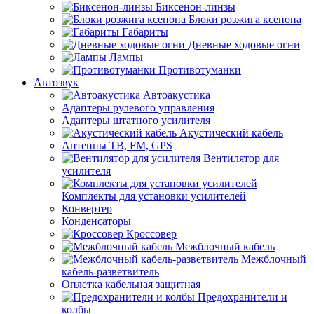
Биксенон-линзы
Блоки розжига ксенона
Габариты
Дневные ходовые огни
Лампы
Противотуманки
Автозвук
Автоакустика
Адаптеры рулевого управления
Адаптеры штатного усилителя
Акустический кабель
Антенны ТВ, FM, GPS
Вентилятор для
усилителя
Комплекты для установки усилителей
Конвертер
Конденсаторы
Кроссовер
Межблочный кабель
Межблочный
кабель-разветвитель
Оплетка кабельная защитная
Предохранители и
колбы