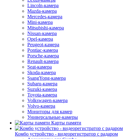
Lincoln-камера
Mazda-камера
Mercedes-камера
Mini-камера
Mitsubishi-камера
Nissan-камера
Opel-камера
Peugeot-камера
Pontiac-камера
Porsche-камера
Renault-камера
Seat-камера
Skoda-камера
SsangYong-камера
Subaru-камера
Suzuki-камера
Toyota-камера
Volkswagen-камера
Volvo-камера
Мониторы для камер
Универсальные-камеры
Карты памяти
Комбо устройство - видеорегистратор с радаром