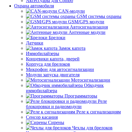
Аксессуары для Combo
Охрана автомобиля
CAN-модули
GSM системы охраны
GSM/GPS модули
Автосигнализация
Антенные модули
Брелоки
Датчики
Замок капота
Иммобилайзеры
Концевики капота, дверей
Корпуса для брелоков
Микрофон для автосигнализации
Модули запуска двигателя
Мотосигнализации
Обходчик
иммобилайзера
Программаторы
Реле
блокировки и радиомодули
Реле к сигнализациям
Сенсор касания
Сирены
Чехлы для брелоков