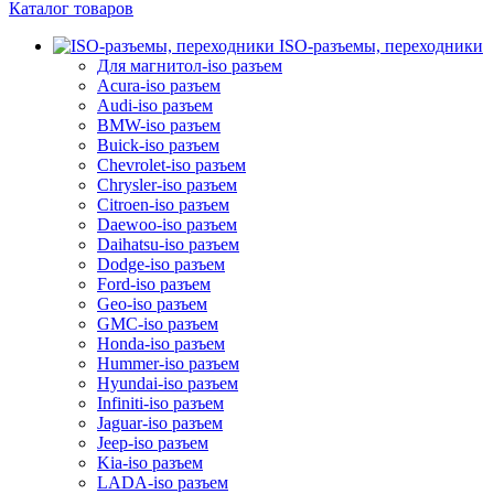
Каталог товаров
ISO-разъемы, переходники
Для магнитол-iso разъем
Acura-iso разъем
Audi-iso разъем
BMW-iso разъем
Buick-iso разъем
Chevrolet-iso разъем
Chrysler-iso разъем
Citroen-iso разъем
Daewoo-iso разъем
Daihatsu-iso разъем
Dodge-iso разъем
Ford-iso разъем
Geo-iso разъем
GMC-iso разъем
Honda-iso разъем
Hummer-iso разъем
Hyundai-iso разъем
Infiniti-iso разъем
Jaguar-iso разъем
Jeep-iso разъем
Kia-iso разъем
LADA-iso разъем