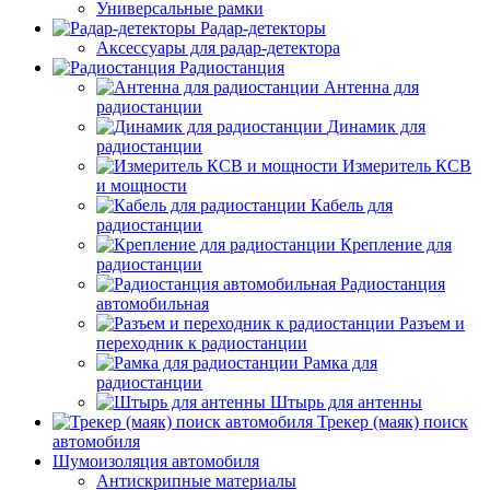
Универсальные рамки
Радар-детекторы
Аксессуары для радар-детектора
Радиостанция
Антенна для
радиостанции
Динамик для
радиостанции
Измеритель КСВ
и мощности
Кабель для
радиостанции
Крепление для
радиостанции
Радиостанция
автомобильная
Разъем и
переходник к радиостанции
Рамка для
радиостанции
Штырь для антенны
Трекер (маяк) поиск
автомобиля
Шумоизоляция автомобиля
Антискрипные материалы