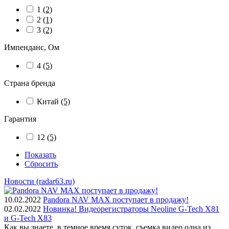
1
(2)
2
(1)
3
(2)
Импенданс, Ом
4
(5)
Страна бренда
Китай
(5)
Гарантия
12
(5)
Показать
Сбросить
Новости (radar63.ru)
10.02.2022
Pandora NAV MAX поступает в продажу!
02.02.2022
Новинка! Видеорегистраторы Neoline G-Tech X81
и G-Tech X83
Как вы знаете, в темное время суток, съемка видео одна из