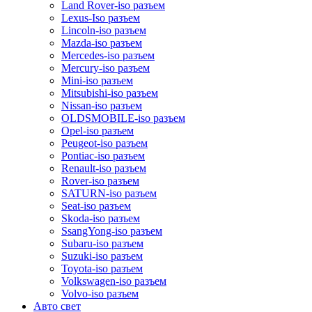
Land Rover-iso разъем
Lexus-Iso разъем
Lincoln-iso разъем
Mazda-iso разъем
Mercedes-iso разъем
Mercury-iso разъем
Mini-iso разъем
Mitsubishi-iso разъем
Nissan-iso разъем
OLDSMOBILE-iso разъем
Opel-iso разъем
Peugeot-iso разъем
Pontiac-iso разъем
Renault-iso разъем
Rover-iso разъем
SATURN-iso разъем
Seat-iso разъем
Skoda-iso разъем
SsangYong-iso разъем
Subaru-iso разъем
Suzuki-iso разъем
Toyota-iso разъем
Volkswagen-iso разъем
Volvo-iso разъем
Авто свет