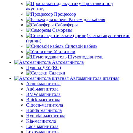
Проставки под
акустику
Процессор
Разъем для кабеля
Сабвуферы
Саморезы
Сетки акустические
(грили)
Силовой кабель
Усилители
Шумоподавитель
Автомагнитола
Пульты Д/У (RC)
Салазки
Автомагнитола штатная
Acura-магнитола
Audi-магнитола
BMW-магнитола
Buick-магнитола
Citroen-магнитола
Honda-магнитола
Hyundai-магнитола
Kia-магнитола
Lada-магнитола
Lexus-магнитола