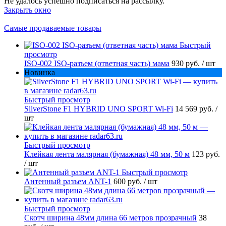
Не удалось успешно подписаться на рассылку.
Закрыть окно
Самые продаваемые товары
Быстрый
просмотр
ISO-002 ISO-разъем (ответная часть) мама
930 руб.
/ шт
Новинка
Быстрый просмотр
SilverStone F1 HYBRID UNO SPORT Wi-Fi
14 569 руб.
/
шт
Быстрый просмотр
Клейкая лента малярная (бумажная) 48 мм, 50 м
123 руб.
/ шт
Быстрый просмотр
Антенный разъем ANT-1
600 руб.
/ шт
Быстрый просмотр
Скотч ширина 48мм длина 66 метров прозрачный
38