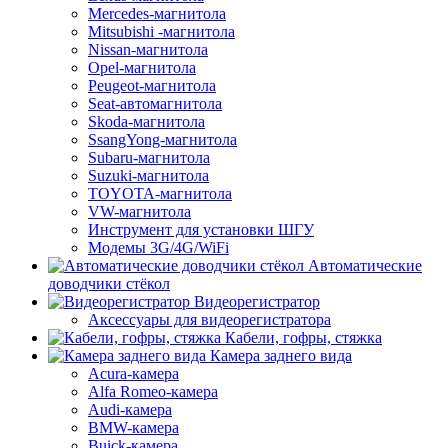
Mercedes-магнитола
Mitsubishi -магнитола
Nissan-магнитола
Opel-магнитола
Peugeot-магнитола
Seat-автомагнитола
Skoda-магнитола
SsangYong-магнитола
Subaru-магнитола
Suzuki-магнитола
TOYOTA-магнитола
VW-магнитола
Инструмент для установки ШГУ
Модемы 3G/4G/WiFi
Автоматические
доводчики стёкол
Видеорегистратор
Аксессуары для видеорегистратора
Кабели, гофры, стяжка
Камера заднего вида
Acura-камера
Alfa Romeo-камера
Audi-камера
BMW-камера
Buick-камера