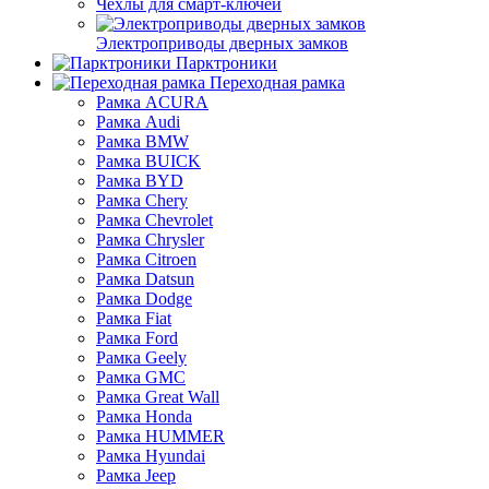
Чехлы для смарт-ключей
Электроприводы дверных замков
Парктроники
Переходная рамка
Рамка ACURA
Рамка Audi
Рамка BMW
Рамка BUICK
Рамка BYD
Рамка Chery
Рамка Chevrolet
Рамка Chrysler
Рамка Citroen
Рамка Datsun
Рамка Dodge
Рамка Fiat
Рамка Ford
Рамка Geely
Рамка GMC
Рамка Great Wall
Рамка Honda
Рамка HUMMER
Рамка Hyundai
Рамка Jeep