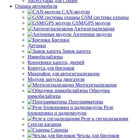
Аксессуары для Combo
Охрана автомобиля
CAN-модули
GSM системы охраны
GSM/GPS модули
Автосигнализация
Антенные модули
Брелоки
Датчики
Замок капота
Иммобилайзеры
Концевики капота, дверей
Корпуса для брелоков
Микрофон для автосигнализации
Модули запуска двигателя
Мотосигнализации
Обходчик
иммобилайзера
Программаторы
Реле
блокировки и радиомодули
Реле к сигнализациям
Сенсор касания
Сирены
Чехлы для брелоков