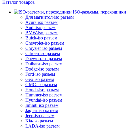
Каталог товаров
ISO-разъемы, переходники
Для магнитол-iso разъем
Acura-iso разъем
Audi-iso разъем
BMW-iso разъем
Buick-iso разъем
Chevrolet-iso разъем
Chrysler-iso разъем
Citroen-iso разъем
Daewoo-iso разъем
Daihatsu-iso разъем
Dodge-iso разъем
Ford-iso разъем
Geo-iso разъем
GMC-iso разъем
Honda-iso разъем
Hummer-iso разъем
Hyundai-iso разъем
Infiniti-iso разъем
Jaguar-iso разъем
Jeep-iso разъем
Kia-iso разъем
LADA-iso разъем