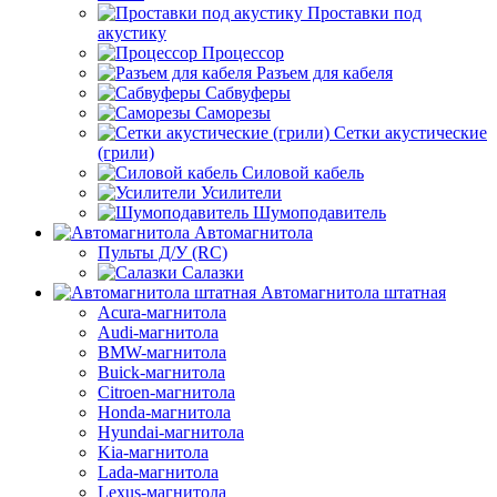
Проставки под
акустику
Процессор
Разъем для кабеля
Сабвуферы
Саморезы
Сетки акустические
(грили)
Силовой кабель
Усилители
Шумоподавитель
Автомагнитола
Пульты Д/У (RC)
Салазки
Автомагнитола штатная
Acura-магнитола
Audi-магнитола
BMW-магнитола
Buick-магнитола
Citroen-магнитола
Honda-магнитола
Hyundai-магнитола
Kia-магнитола
Lada-магнитола
Lexus-магнитола