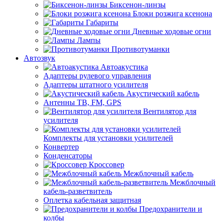
Биксенон-линзы
Блоки розжига ксенона
Габариты
Дневные ходовые огни
Лампы
Противотуманки
Автозвук
Автоакустика
Адаптеры рулевого управления
Адаптеры штатного усилителя
Акустический кабель
Антенны ТВ, FM, GPS
Вентилятор для
усилителя
Комплекты для установки усилителей
Конвертер
Конденсаторы
Кроссовер
Межблочный кабель
Межблочный
кабель-разветвитель
Оплетка кабельная защитная
Предохранители и
колбы