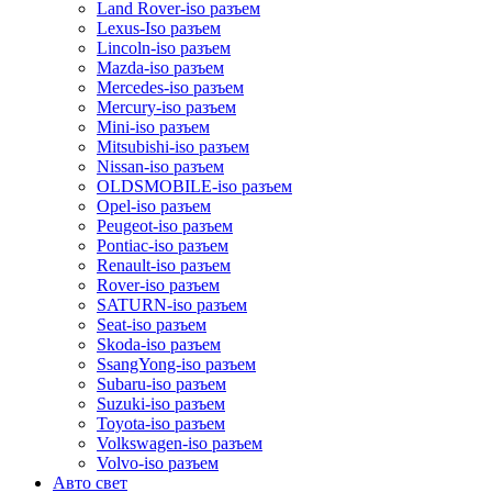
Land Rover-iso разъем
Lexus-Iso разъем
Lincoln-iso разъем
Mazda-iso разъем
Mercedes-iso разъем
Mercury-iso разъем
Mini-iso разъем
Mitsubishi-iso разъем
Nissan-iso разъем
OLDSMOBILE-iso разъем
Opel-iso разъем
Peugeot-iso разъем
Pontiac-iso разъем
Renault-iso разъем
Rover-iso разъем
SATURN-iso разъем
Seat-iso разъем
Skoda-iso разъем
SsangYong-iso разъем
Subaru-iso разъем
Suzuki-iso разъем
Toyota-iso разъем
Volkswagen-iso разъем
Volvo-iso разъем
Авто свет