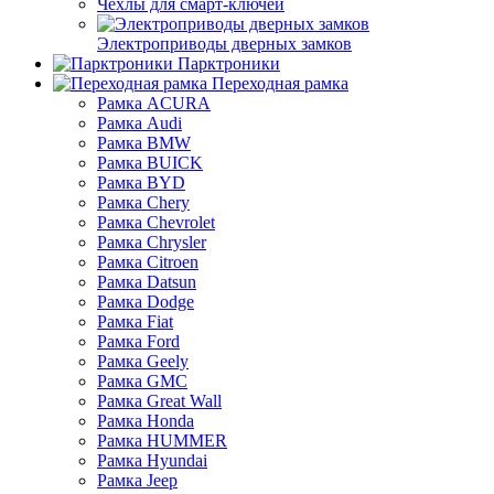
Чехлы для смарт-ключей
Электроприводы дверных замков
Парктроники
Переходная рамка
Рамка ACURA
Рамка Audi
Рамка BMW
Рамка BUICK
Рамка BYD
Рамка Chery
Рамка Chevrolet
Рамка Chrysler
Рамка Citroen
Рамка Datsun
Рамка Dodge
Рамка Fiat
Рамка Ford
Рамка Geely
Рамка GMC
Рамка Great Wall
Рамка Honda
Рамка HUMMER
Рамка Hyundai
Рамка Jeep