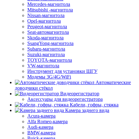
Mercedes-магнитола
Mitsubishi -магнитола
Nissan-магнитола
Opel-магнитола
Peugeot-магнитола
Seat-автомагнитола
Skoda-магнитола
SsangYong-магнитола
Subaru-магнитола
Suzuki-магнитола
TOYOTA-магнитола
VW-магнитола
Инструмент для установки ШГУ
Модемы 3G/4G/WiFi
Автоматические
доводчики стёкол
Видеорегистратор
Аксессуары для видеорегистратора
Кабели, гофры, стяжка
Камера заднего вида
Acura-камера
Alfa Romeo-камера
Audi-камера
BMW-камера
Buick-камера