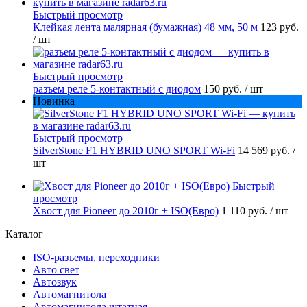
Быстрый просмотр
Клейкая лента малярная (бумажная) 48 мм, 50 м
123 руб.
/ шт
Быстрый просмотр
разъем реле 5-контактный с диодом
150 руб.
/ шт
Новинка
Быстрый просмотр
SilverStone F1 HYBRID UNO SPORT Wi-Fi
14 569 руб.
/
шт
Быстрый
просмотр
Хвост для Pioneer до 2010г + ISO(Евро)
1 110 руб.
/ шт
Каталог
ISO-разъемы, переходники
Авто свет
Автозвук
Автомагнитола
Автомагнитола штатная