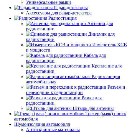
Универсальные рамки
Радар-детекторы
Аксессуары для радар-детектора
Радиостанция
Антенна для
радиостанции
Динамик для
радиостанции
Измеритель КСВ
и мощности
Кабель для
радиостанции
Крепление для
радиостанции
Радиостанция
автомобильная
Разъем и
переходник к радиостанции
Рамка для
радиостанции
Штырь для антенны
Трекер (маяк) поиск
автомобиля
Шумоизоляция автомобиля
Антискрипные материалы