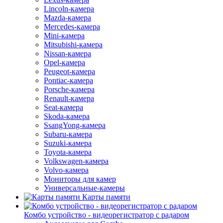
Lincoln-камера
Mazda-камера
Mercedes-камера
Mini-камера
Mitsubishi-камера
Nissan-камера
Opel-камера
Peugeot-камера
Pontiac-камера
Porsche-камера
Renault-камера
Seat-камера
Skoda-камера
SsangYong-камера
Subaru-камера
Suzuki-камера
Toyota-камера
Volkswagen-камера
Volvo-камера
Мониторы для камер
Универсальные-камеры
Карты памяти
Комбо устройство - видеорегистратор с радаром