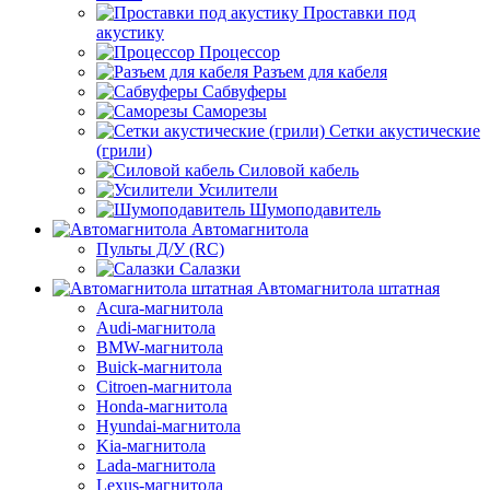
Проставки под
акустику
Процессор
Разъем для кабеля
Сабвуферы
Саморезы
Сетки акустические
(грили)
Силовой кабель
Усилители
Шумоподавитель
Автомагнитола
Пульты Д/У (RC)
Салазки
Автомагнитола штатная
Acura-магнитола
Audi-магнитола
BMW-магнитола
Buick-магнитола
Citroen-магнитола
Honda-магнитола
Hyundai-магнитола
Kia-магнитола
Lada-магнитола
Lexus-магнитола