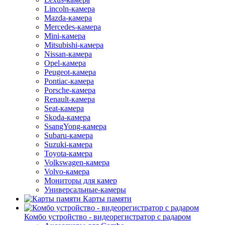
Lincoln-камера
Mazda-камера
Mercedes-камера
Mini-камера
Mitsubishi-камера
Nissan-камера
Opel-камера
Peugeot-камера
Pontiac-камера
Porsche-камера
Renault-камера
Seat-камера
Skoda-камера
SsangYong-камера
Subaru-камера
Suzuki-камера
Toyota-камера
Volkswagen-камера
Volvo-камера
Мониторы для камер
Универсальные-камеры
Карты памяти
Комбо устройство - видеорегистратор с радаром