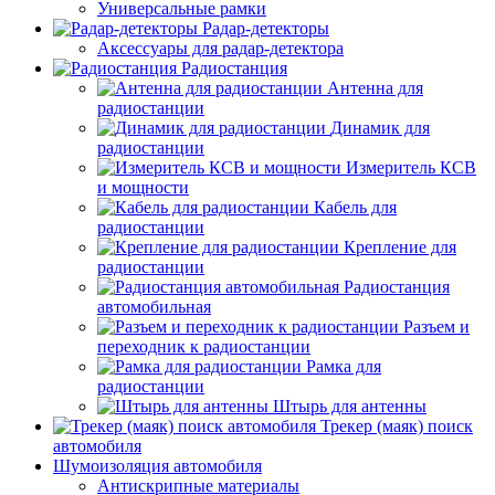
Универсальные рамки
Радар-детекторы
Аксессуары для радар-детектора
Радиостанция
Антенна для
радиостанции
Динамик для
радиостанции
Измеритель КСВ
и мощности
Кабель для
радиостанции
Крепление для
радиостанции
Радиостанция
автомобильная
Разъем и
переходник к радиостанции
Рамка для
радиостанции
Штырь для антенны
Трекер (маяк) поиск
автомобиля
Шумоизоляция автомобиля
Антискрипные материалы