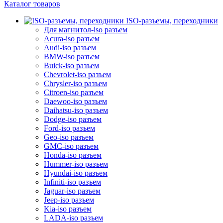
Каталог товаров
ISO-разъемы, переходники
Для магнитол-iso разъем
Acura-iso разъем
Audi-iso разъем
BMW-iso разъем
Buick-iso разъем
Chevrolet-iso разъем
Chrysler-iso разъем
Citroen-iso разъем
Daewoo-iso разъем
Daihatsu-iso разъем
Dodge-iso разъем
Ford-iso разъем
Geo-iso разъем
GMC-iso разъем
Honda-iso разъем
Hummer-iso разъем
Hyundai-iso разъем
Infiniti-iso разъем
Jaguar-iso разъем
Jeep-iso разъем
Kia-iso разъем
LADA-iso разъем