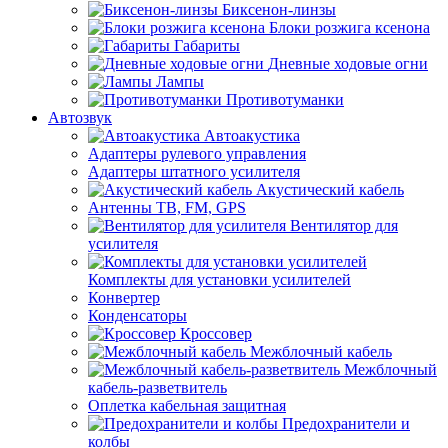
Биксенон-линзы
Блоки розжига ксенона
Габариты
Дневные ходовые огни
Лампы
Противотуманки
Автозвук
Автоакустика
Адаптеры рулевого управления
Адаптеры штатного усилителя
Акустический кабель
Антенны ТВ, FM, GPS
Вентилятор для
усилителя
Комплекты для установки усилителей
Конвертер
Конденсаторы
Кроссовер
Межблочный кабель
Межблочный
кабель-разветвитель
Оплетка кабельная защитная
Предохранители и
колбы