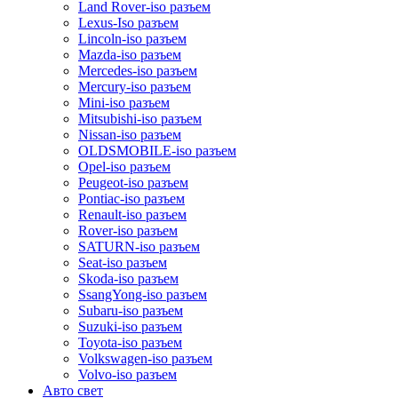
Land Rover-iso разъем
Lexus-Iso разъем
Lincoln-iso разъем
Mazda-iso разъем
Mercedes-iso разъем
Mercury-iso разъем
Mini-iso разъем
Mitsubishi-iso разъем
Nissan-iso разъем
OLDSMOBILE-iso разъем
Opel-iso разъем
Peugeot-iso разъем
Pontiac-iso разъем
Renault-iso разъем
Rover-iso разъем
SATURN-iso разъем
Seat-iso разъем
Skoda-iso разъем
SsangYong-iso разъем
Subaru-iso разъем
Suzuki-iso разъем
Toyota-iso разъем
Volkswagen-iso разъем
Volvo-iso разъем
Авто свет