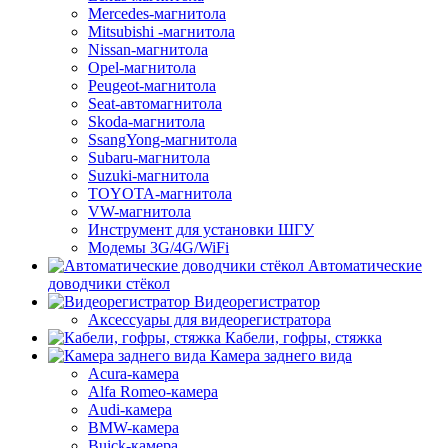
Mercedes-магнитола
Mitsubishi -магнитола
Nissan-магнитола
Opel-магнитола
Peugeot-магнитола
Seat-автомагнитола
Skoda-магнитола
SsangYong-магнитола
Subaru-магнитола
Suzuki-магнитола
TOYOTA-магнитола
VW-магнитола
Инструмент для установки ШГУ
Модемы 3G/4G/WiFi
Автоматические
доводчики стёкол
Видеорегистратор
Аксессуары для видеорегистратора
Кабели, гофры, стяжка
Камера заднего вида
Acura-камера
Alfa Romeo-камера
Audi-камера
BMW-камера
Buick-камера