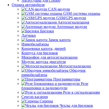
Аксессуары для Combo
Охрана автомобиля
CAN-модули
GSM системы охраны
GSM/GPS модули
Автосигнализация
Антенные модули
Брелоки
Датчики
Замок капота
Иммобилайзеры
Концевики капота, дверей
Корпуса для брелоков
Микрофон для автосигнализации
Модули запуска двигателя
Мотосигнализации
Обходчик
иммобилайзера
Программаторы
Реле
блокировки и радиомодули
Реле к сигнализациям
Сенсор касания
Сирены
Чехлы для брелоков