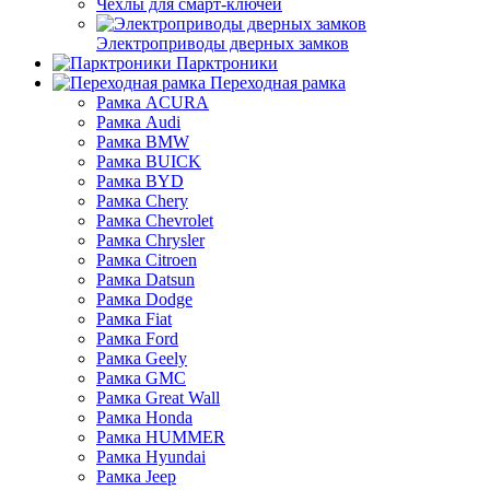
Чехлы для смарт-ключей
Электроприводы дверных замков
Парктроники
Переходная рамка
Рамка ACURA
Рамка Audi
Рамка BMW
Рамка BUICK
Рамка BYD
Рамка Chery
Рамка Chevrolet
Рамка Chrysler
Рамка Citroen
Рамка Datsun
Рамка Dodge
Рамка Fiat
Рамка Ford
Рамка Geely
Рамка GMC
Рамка Great Wall
Рамка Honda
Рамка HUMMER
Рамка Hyundai
Рамка Jeep